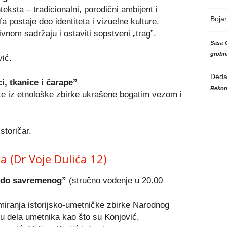
eksta – tradicionalni, porodični ambijent i
Boja
a postaje deo identiteta i vizuelne kulture.
vnom sadržaju i ostaviti sopstveni „trag”.
Sasa
grobni
vić.
Ded
i, tkanice i čarape”
Rekon
e iz etnološke zbirke ukrašene bogatim vezom i
storičar.
 (Dr Voje Dulića 12)
e do savremenog”
(stručno vođenje u 20.00
miranja istorijsko-umetničke zbirke Narodnog
u dela umetnika kao što su Konjović,