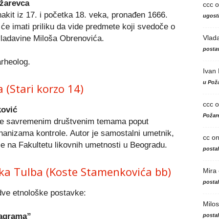
ožarevca
ccc
o
nakit iz 17. i početka 18. veka, pronađen 1666.
ugosti
 će imati priliku da vide predmete koji svedoče o
Vlad
ladavine Miloša Obrenovića.
postav
arheolog.
Ivan
u Poža
 (Stari korzo 14)
ccc
o
ković
Požare
i se savremenim društvenim temama poput
ehanizama kontrole. Autor je samostalni umetnik,
cc
o
ije na Fakultetu likovnih umetnosti u Beogradu.
posta
ka Tulba (Koste Stamenkovića bb)
Mira
posta
 dve etnološke postavke:
Milos
tagrama”
posta