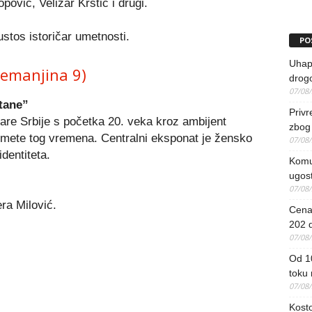
vić, Velizar Krstić i drugi.
ustos istoričar umetnosti.
PO
Uhapš
Nemanjina 9)
drog
07/08
tane”
Priv
tare Srbije s početka 20. veka kroz ambijent
zbog 
dmete tog vremena. Centralni eksponat je žensko
07/08
identiteta.
Komun
ugost
07/08
ra Milović.
Cena 
202 d
07/08
Od 1
toku
07/08
Kosto