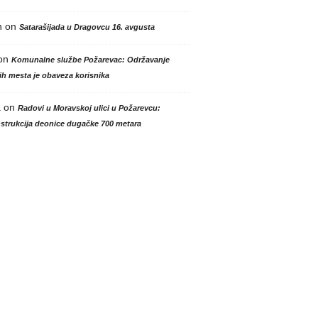
n
on
Satarašijada u Dragovcu 16. avgusta
on
Komunalne službe Požarevac: Održavanje
h mesta je obaveza korisnika
a
on
Radovi u Moravskoj ulici u Požarevcu:
strukcija deonice dugačke 700 metara