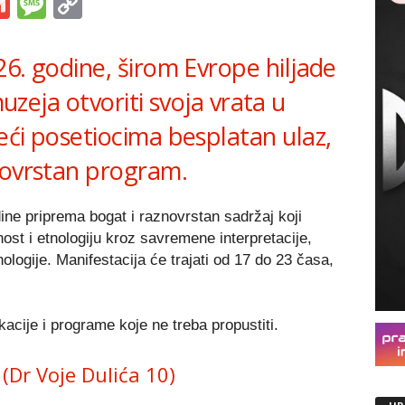
s
tsApp
iber
Gmail
Message
Copy
Link
6. godine, širom Evrope hiljade
muzeja otvoriti svoja vrata u
eći posetiocima besplatan ulaz,
novrstan program.
ne priprema bogat i raznovrstan sadržaj koji
nost i etnologiju kroz savremene interpretacije,
nologije. Manifestacija će trajati od 17 do 23 časa,
cije i programe koje ne treba propustiti.
(Dr Voje Dulića 10)