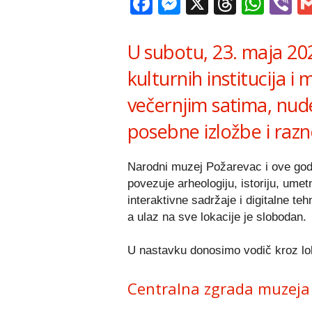
Facebook
Messenger
X
Thread
Wha
V
U subotu, 23. maja 202
kulturnih institucija i 
večernjim satima, nud
posebne izložbe i raz
Narodni muzej Požarevac i ove godi
povezuje arheologiju, istoriju, umet
interaktivne sadržaje i digitalne teh
a ulaz na sve lokacije je slobodan.
U nastavku donosimo vodič kroz loka
Centralna zgrada muzeja 