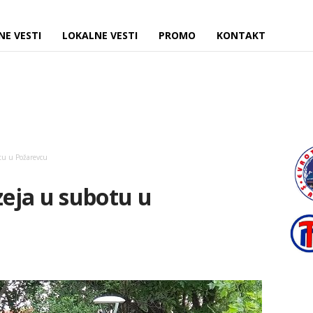
NE VESTI
LOKALNE VESTI
PROMO
KONTAKT
tu u Požarevcu
eja u subotu u