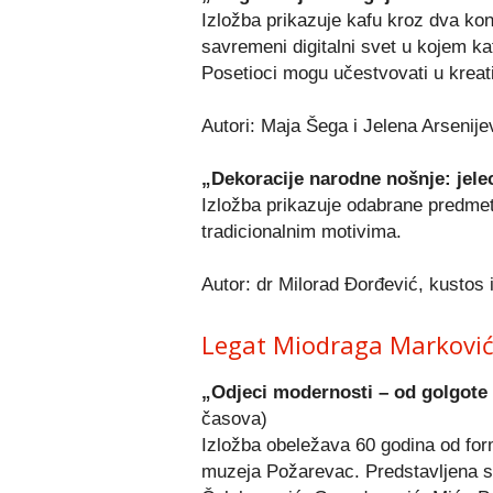
Izložba prikazuje kafu kroz dva kont
savremeni digitalni svet u kojem kaf
Posetioci mogu učestvovati u kreati
Autori: Maja Šega i Jelena Arsenije
„Dekoracije narodne nošnje: jelec
Izložba prikazuje odabrane predmet
tradicionalnim motivima.
Autor: dr Milorad Đorđević, kustos i
Legat Miodraga Markovića
„Odjeci modernosti – od golgot
časova)
Izložba obeležava 60 godina od for
muzeja Požarevac. Predstavljena s