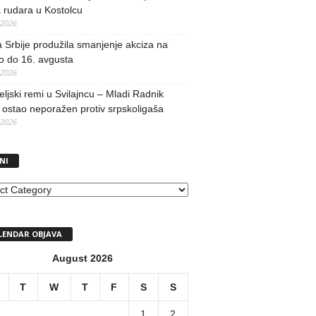
 rudara u Kostolcu
/2026
 Srbije produžila smanjenje akciza na
o do 16. avgusta
/2026
teljski remi u Svilajncu – Mladi Radnik
ostao neporažen protiv srpskoligaša
/2026
NI
I
LENDAR OBJAVA
August 2026
T
W
T
F
S
S
1
2