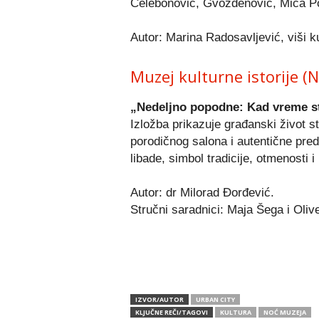
Čelebonović, Gvozdenović, Mića Popo
Autor: Marina Radosavljević, viši k
Muzej kulturne istorije (
„Nedeljno popodne: Kad vreme s
Izložba prikazuje građanski život s
porodičnog salona i autentične pre
libade, simbol tradicije, otmenosti i 
Autor: dr Milorad Đorđević.
Stručni saradnici: Maja Šega i Olive
IZVOR/AUTOR
URBAN CITY
KLJUČNE REČI/TAGOVI
KULTURA
NOĆ MUZEJA