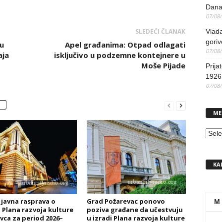
Dana
07/08
SLEDEĆI ČLANAK
Vlada
goriv
 u
Apel građanima: Otpad odlagati
07/08
aja
isključivo u podzemne kontejnere u
Moše Pijade
Prija
1926 
07/08
ME
MEN
KA
 javna rasprava o
Grad Požarevac ponovo
M
 Plana razvoja kulture
poziva građane da učestvuju
vca za period 2026–
u izradi Plana razvoja kulture