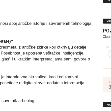
UR
VR
si spoj antičke istorije i savremenih tehnologija
PO
Clear
itate)”
redmeta iz antičke zbirke koji otkrivaju detalje
 Posebnost je upotreba veštačke inteligencije,
u glas” i u kratkim interpretacijama sami govore o
e interaktivna skrivalica, kao i edukativni
S
osetioce u digitalni svet dodatnih informacija i
 savetnik arheolog.
NA