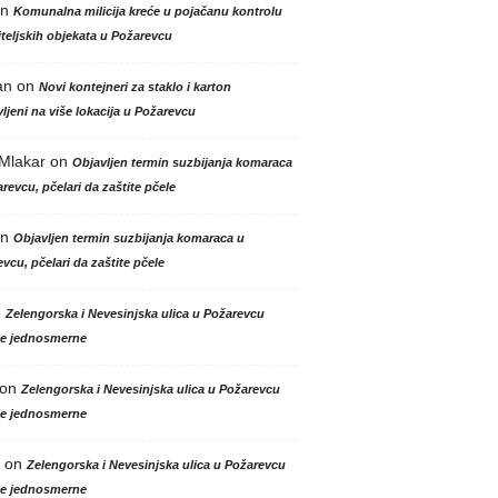
n
Komunalna milicija kreće u pojačanu kontrolu
teljskih objekata u Požarevcu
an
on
Novi kontejneri za staklo i karton
ljeni na više lokacija u Požarevcu
 Mlakar
on
Objavljen termin suzbijanja komaraca
revcu, pčelari da zaštite pčele
n
Objavljen termin suzbijanja komaraca u
vcu, pčelari da zaštite pčele
n
Zelengorska i Nevesinjska ulica u Požarevcu
le jednosmerne
on
Zelengorska i Nevesinjska ulica u Požarevcu
le jednosmerne
on
Zelengorska i Nevesinjska ulica u Požarevcu
le jednosmerne