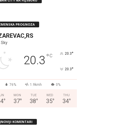
BAN CITY NA FEJSBUKU
EMENSKA PROGNOZA
ZAREVAC,RS
 Sky
°
20.3
°
C
20.3
°
20.3
76%
1.9kmh
0%
UN
MON
TUE
WED
THU
34
°
37
°
38
°
35
°
34
°
JNOVIJI KOMENTARI