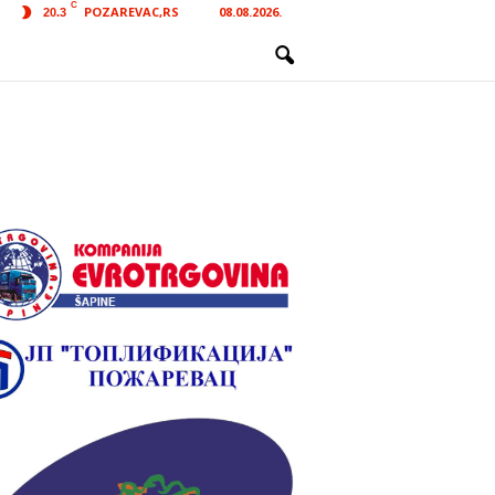
C
POZAREVAC,RS
08.08.2026.
20.3