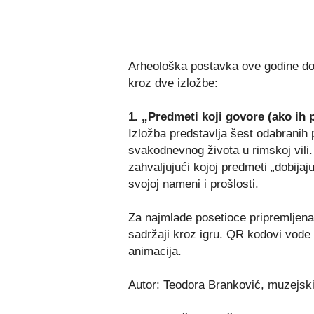
Arheološka postavka ove godine dono
kroz dve izložbe:
1. „Predmeti koji govore (ako ih p
Izložba predstavlja šest odabranih p
svakodnevnog života u rimskoj vili.
zahvaljujući kojoj predmeti „dobijaj
svojoj nameni i prošlosti.
Za najmlađe posetioce pripremljena j
sadržaji kroz igru. QR kodovi vode p
animacija.
Autor: Teodora Branković, muzejski