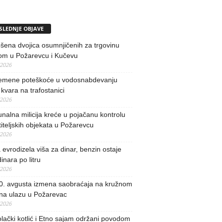
SLEDNJE OBJAVE
ena dvojica osumnjičenih za trgovinu
om u Požarevcu i Kučevu
/2026
remene poteškoće u vodosnabdevanju
kvara na trafostanici
/2026
alna milicija kreće u pojačanu kontrolu
iteljskih objekata u Požarevcu
/2026
evrodizela viša za dinar, benzin ostaje
inara po litru
/2026
0. avgusta izmena saobraćaja na kružnom
 na ulazu u Požarevac
/2026
lački kotlić i Etno sajam održani povodom