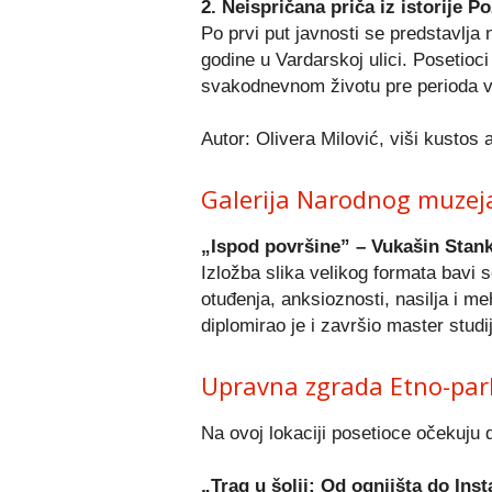
2. Neispričana priča iz istorije P
Po prvi put javnosti se predstavlja 
godine u Vardarskoj ulici. Posetioci
svakodnevnom životu pre perioda v
Autor: Olivera Milović, viši kustos 
Galerija Narodnog muzeja
„Ispod površine” – Vukašin Stan
Izložba slika velikog formata bav
otuđenja, anksioznosti, nasilja i m
diplomirao je i završio master stud
Upravna zgrada Etno-par
Na ovoj lokaciji posetioce očekuju
„Trag u šolji: Od ognjišta do Ins