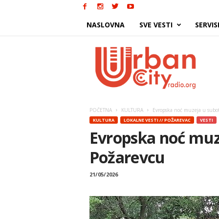
NASLOVNA
SVE VESTI
SERVIS
Urban
City
POČETNA
KULTURA
Evropska noć muzeja u subo
KULTURA
LOKALNE VESTI // POŽAREVAC
VESTI
Evropska noć muz
Požarevcu
21/05/2026