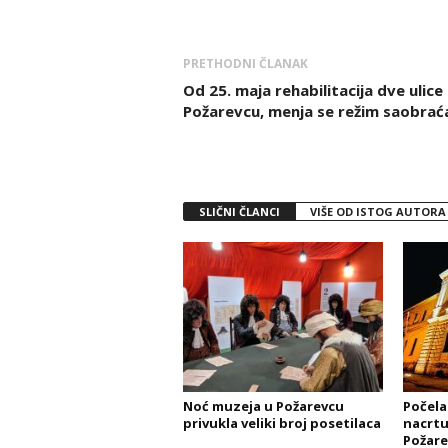
PRETHODNI ČLANAK
Od 25. maja rehabilitacija dve ulice
Požarevcu, menja se režim saobrać
SLIČNI ČLANCI
VIŠE OD ISTOG AUTORA
Noć muzeja u Požarevcu
Počela
privukla veliki broj posetilaca
nacrtu
Požare