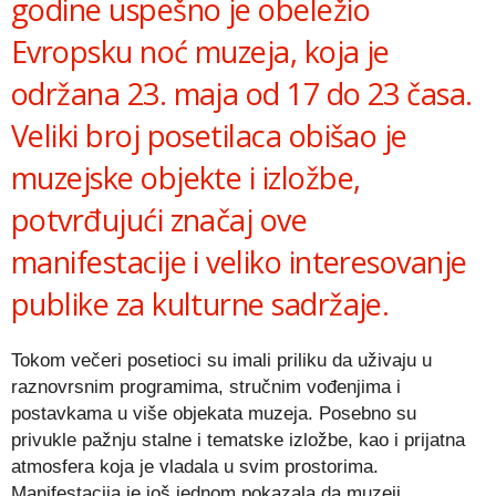
godine uspešno je obeležio
Evropsku noć muzeja, koja je
održana 23. maja od 17 do 23 časa.
Veliki broj posetilaca obišao je
muzejske objekte i izložbe,
potvrđujući značaj ove
manifestacije i veliko interesovanje
publike za kulturne sadržaje.
Tokom večeri posetioci su imali priliku da uživaju u
raznovrsnim programima, stručnim vođenjima i
postavkama u više objekata muzeja. Posebno su
privukle pažnju stalne i tematske izložbe, kao i prijatna
atmosfera koja je vladala u svim prostorima.
Manifestacija je još jednom pokazala da muzeji