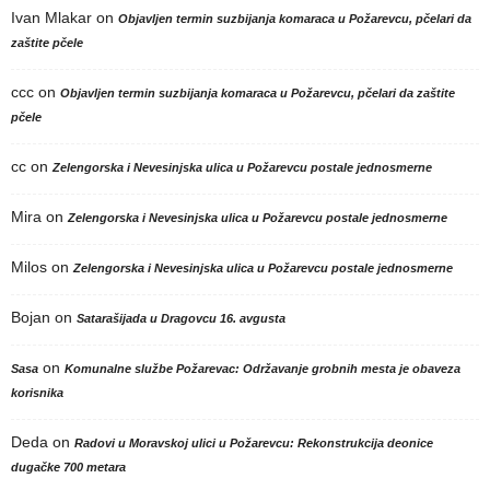
Ivan Mlakar
on
Objavljen termin suzbijanja komaraca u Požarevcu, pčelari da
zaštite pčele
ccc
on
Objavljen termin suzbijanja komaraca u Požarevcu, pčelari da zaštite
pčele
cc
on
Zelengorska i Nevesinjska ulica u Požarevcu postale jednosmerne
Mira
on
Zelengorska i Nevesinjska ulica u Požarevcu postale jednosmerne
Milos
on
Zelengorska i Nevesinjska ulica u Požarevcu postale jednosmerne
Bojan
on
Satarašijada u Dragovcu 16. avgusta
on
Sasa
Komunalne službe Požarevac: Održavanje grobnih mesta je obaveza
korisnika
Deda
on
Radovi u Moravskoj ulici u Požarevcu: Rekonstrukcija deonice
dugačke 700 metara