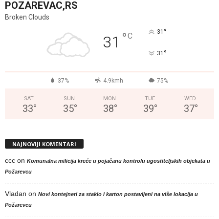
POZAREVAC,RS
Broken Clouds
°
31
°
C
31
°
31
37%
4.9kmh
75%
SAT
SUN
MON
TUE
WED
33
°
35
°
38
°
39
°
37
°
NAJNOVIJI KOMENTARI
ccc
on
Komunalna milicija kreće u pojačanu kontrolu ugostiteljskih objekata u
Požarevcu
Vladan
on
Novi kontejneri za staklo i karton postavljeni na više lokacija u
Požarevcu