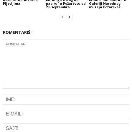
Pljevljima
papiru“ u Požarevcu od
Galeriji Narodnog
23. septembra
muzeja Požarevac
KOMENTARIŠI