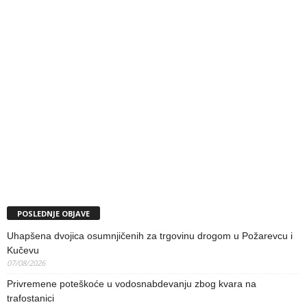
POSLEDNJE OBJAVE
Uhapšena dvojica osumnjičenih za trgovinu drogom u Požarevcu i
Kučevu
07/08/2026
Privremene poteškoće u vodosnabdevanju zbog kvara na
trafostanici