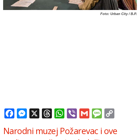
Foto: Urban City / B.P.
Facebook
Messenger
X
Threads
WhatsApp
Viber
Gmail
Messag
Copy
Link
Narodni muzej Požarevac i ove