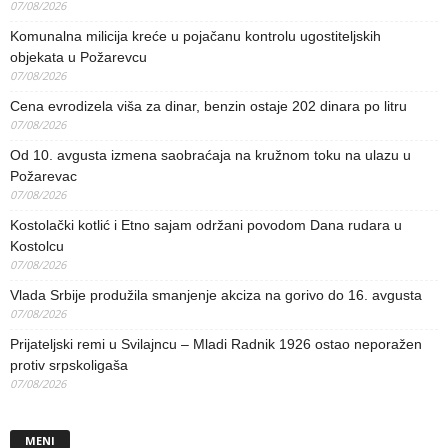
07/08/2026
Komunalna milicija kreće u pojačanu kontrolu ugostiteljskih
objekata u Požarevcu
07/08/2026
Cena evrodizela viša za dinar, benzin ostaje 202 dinara po litru
07/08/2026
Od 10. avgusta izmena saobraćaja na kružnom toku na ulazu u
Požarevac
07/08/2026
Kostolački kotlić i Etno sajam održani povodom Dana rudara u
Kostolcu
07/08/2026
Vlada Srbije produžila smanjenje akciza na gorivo do 16. avgusta
07/08/2026
Prijateljski remi u Svilajncu – Mladi Radnik 1926 ostao neporažen
protiv srpskoligaša
07/08/2026
MENI