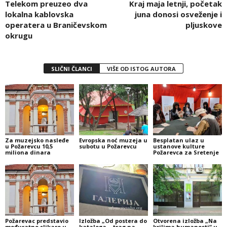
Telekom preuzeo dva
Kraj maja letnji, početak
lokalna kablovska
juna donosi osveženje i
operatera u Braničevskom
pljuskove
okrugu
SLIČNI ČLANCI
VIŠE OD ISTOG AUTORA
Za muzejsko nasleđe
Evropska noć muzeja u
Besplatan ulaz u
u Požarevcu 10,5
subotu u Požarevcu
ustanove kulture
miliona dinara
Požarevca za Sretenje
Požarevac predstavio
Izložba „Od postera do
Otvorena izložba „Na
međuratne slikare u
kataloga – trag na
krilima humanosti“ u