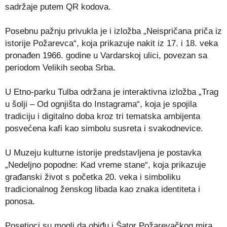
sadržaje putem QR kodova.
Posebnu pažnju privukla je i izložba „Neispričana priča iz
istorije Požarevca“, koja prikazuje nakit iz 17. i 18. veka
pronađen 1966. godine u Vardarskoj ulici, povezan sa
periodom Velikih seoba Srba.
U Etno-parku Tulba održana je interaktivna izložba „Trag
u šolji – Od ognjišta do Instagrama“, koja je spojila
tradiciju i digitalno doba kroz tri tematska ambijenta
posvećena kafi kao simbolu susreta i svakodnevice.
U Muzeju kulturne istorije predstavljena je postavka
„Nedeljno popodne: Kad vreme stane“, koja prikazuje
građanski život s početka 20. veka i simboliku
tradicionalnog ženskog libada kao znaka identiteta i
ponosa.
Posetioci su mogli da obiđu i Šator Požarevačkog mira,