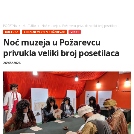
POČETNA
KULTURA
Noć muzeja u Požarevcu privukla veliki broj posetilaca
KULTURA
LOKALNE VESTI // POŽAREVAC
VESTI
Noć muzeja u Požarevcu
privukla veliki broj posetilaca
26/05/2026