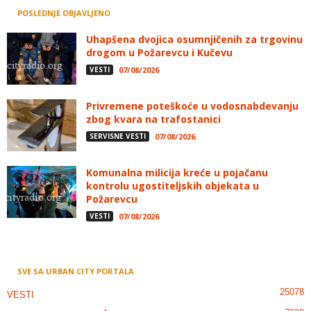
POSLEDNJE OBJAVLJENO
Uhapšena dvojica osumnjičenih za trgovinu
drogom u Požarevcu i Kučevu
VESTI
07/08/2026
Privremene poteškoće u vodosnabdevanju
zbog kvara na trafostanici
SERVISNE VESTI
07/08/2026
Komunalna milicija kreće u pojačanu
kontrolu ugostiteljskih objekata u
Požarevcu
VESTI
07/08/2026
SVE SA URBAN CITY PORTALA
25078
VESTI