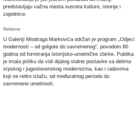
predstavljaju važna mesta susreta kulture, istorije i
zajednice.
Reklame
U Galeriji Miodraga Markovića održan je program „Odjeci
modernosti – od golgote do savremenog“, povodom 60
godina od formiranja istorijsko-umetničke zbirke. Publika
je imala priliku da vidi dijalog stalne postavke sa delima
srpskog i jugoslovenskog modernizma, kao i radovima
koji se retko izlažu, od međuratnog perioda do
savremene umetnosti.