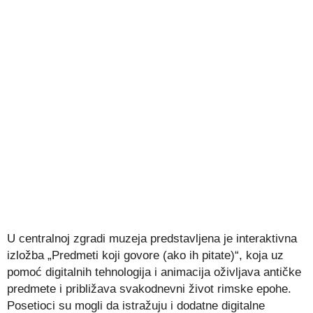
U centralnoj zgradi muzeja predstavljena je interaktivna
izložba „Predmeti koji govore (ako ih pitate)“, koja uz
pomoć digitalnih tehnologija i animacija oživljava antičke
predmete i približava svakodnevni život rimske epohe.
Posetioci su mogli da istražuju i dodatne digitalne