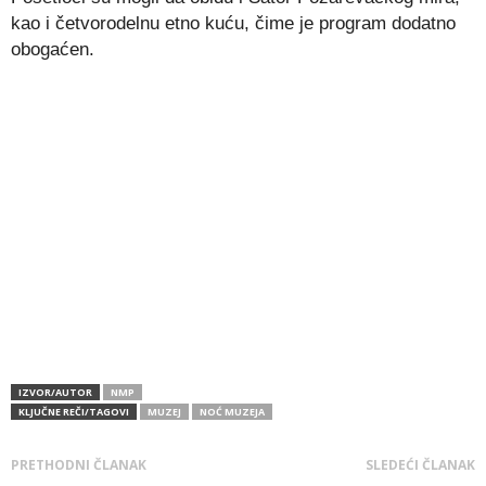
kao i četvorodelnu etno kuću, čime je program dodatno
obogaćen.
IZVOR/AUTOR
NMP
KLJUČNE REČI/TAGOVI
MUZEJ
NOĆ MUZEJA
PRETHODNI ČLANAK
SLEDEĆI ČLANAK