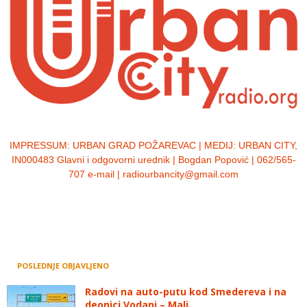
IMPRESSUM:
URBAN GRAD POŽAREVAC | MEDIJ: URBAN CITY,
IN000483 Glavni i odgovorni urednik | Bogdan Popović | 062/565-
707 e-mail | radiourbancity@gmail.com
POSLEDNJE OBJAVLJENO
Radovi na auto-putu kod Smedereva i na
deonici Vodanj – Mali...