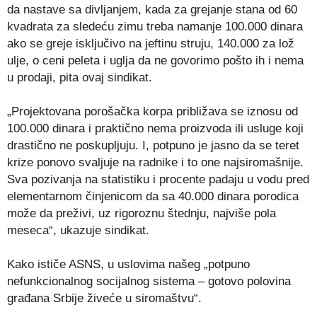
da nastave sa divljanjem, kada za grejanje stana od 60
kvadrata za sledeću zimu treba namanje 100.000 dinara
ako se greje isključivo na jeftinu struju, 140.000 za lož
ulje, o ceni peleta i uglja da ne govorimo pošto ih i nema
u prodaji, pita ovaj sindikat.
„Projektovana porošačka korpa približava se iznosu od
100.000 dinara i praktično nema proizvoda ili usluge koji
drastično ne poskupljuju. I, potpuno je jasno da se teret
krize ponovo svaljuje na radnike i to one najsiromašnije.
Sva pozivanja na statistiku i procente padaju u vodu pred
elementarnom činjenicom da sa 40.000 dinara porodica
može da preživi, uz rigoroznu štednju, najviše pola
meseca“, ukazuje sindikat.
Kako ističe ASNS, u uslovima našeg „potpuno
nefunkcionalnog socijalnog sistema – gotovo polovina
građana Srbije živeće u siromaštvu“.