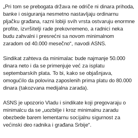
„Pri tom se prebogata država ne odriče ni dinara prihoda,
banke i osiguranja nesmetno nastavljaju ordinarnu
pljačku građana, razni lobiji svih vrsta ostvaruju enormne
profite, izvršitelji rade prekovremeno, a radnici neka
budu zahvalni i presrećni sa novom minimalnom
zaradom od 40.000 mesečno“, navodi ASNS.
Sindikat zahteva da minimalac bude najmanje 50.000
dinara neto i da se primenjuje već za isplatu
septembarskih plata. To bi, kako se objašnjava,
omogućilo da polovina zaposlenih prima platu do 80.000
dinara (takozvana medijalna zarada).
ASNS je upozorio Vladu i sindikate koji pregovaraju o
minimalcu da se „uozbilje i kroz minimalnu zaradu
obezbede barem lementarnu socijalnu sigurnost za
većinski deo radnika i građana Srbije“.