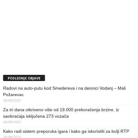
POSLEDNJE OBJAVE
Radovi na auto-putu kod Smedereva i na deonici Vodanj – Mali
Požarevac
06/08/2026
Za tri dana otkriveno više od 19.000 prekoračenja brzine, iz
saobraćaja isključena 273 vozača
06/08/2026
Kako radi sistem preporuka igara i kako ga iskoristiti za bolji RTP
06/08/2026