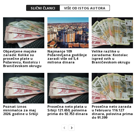
SLIČNI ČLANCI
VIŠE OD ISTOG AUTORA
Objavljene majske
Najmanje 109
Velike razlike u
zarade: Kolike su
Požarevljana godišnje
zaradama: Kostolac
prosečne plate u
zaradi više od 5,4
ispred svih u
Požarevcu, Kostolcu i
miliona dinara
Braničevskom okrugu
Braničevskom okrugu
Poznat iznos
Prosečna neto plata u
Prosečna neto zarada
minimalca za maj
Srbiji 121.650, polovina
u februaru 116.127
2026. godine u Srbiji
prima do 92.753 dinara
dinara, polovina prima
do 91.399