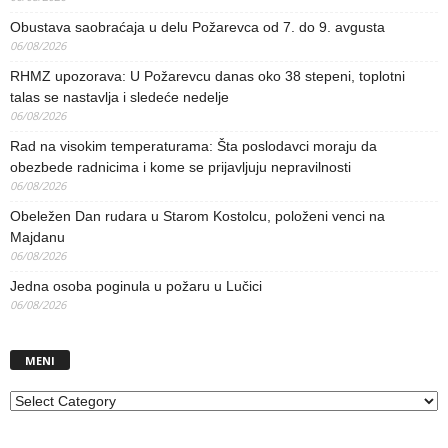
Obustava saobraćaja u delu Požarevca od 7. do 9. avgusta
06/08/2026
RHMZ upozorava: U Požarevcu danas oko 38 stepeni, toplotni
talas se nastavlja i sledeće nedelje
06/08/2026
Rad na visokim temperaturama: Šta poslodavci moraju da
obezbede radnicima i kome se prijavljuju nepravilnosti
06/08/2026
Obeležen Dan rudara u Starom Kostolcu, položeni venci na
Majdanu
06/08/2026
Jedna osoba poginula u požaru u Lučici
06/08/2026
MENI
MENI