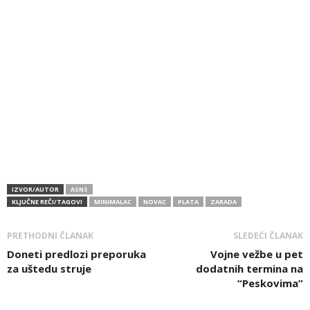
IZVOR/AUTOR
ASNS
KLJUČNE REČI/TAGOVI
MINIMALAC
NOVAC
PLATA
ZARADA
PRETHODNI ČLANAK
SLEDEĆI ČLANAK
Doneti predlozi preporuka
Vojne vežbe u pet
za uštedu struje
dodatnih termina na
“Peskovima”