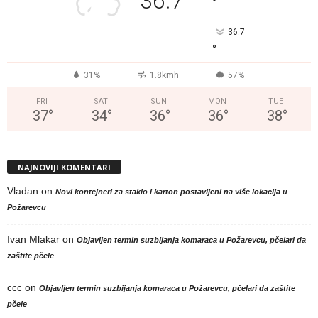
36.7
°
36.7
°
31%
1.8kmh
57%
FRI
SAT
SUN
MON
TUE
37
°
34
°
36
°
36
°
38
°
NAJNOVIJI KOMENTARI
Vladan
on
Novi kontejneri za staklo i karton postavljeni na više lokacija u
Požarevcu
Ivan Mlakar
on
Objavljen termin suzbijanja komaraca u Požarevcu, pčelari da
zaštite pčele
ccc
on
Objavljen termin suzbijanja komaraca u Požarevcu, pčelari da zaštite
pčele