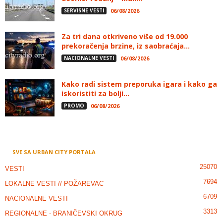
SERVISNE VESTI
06/08/2026
Za tri dana otkriveno više od 19.000
prekoračenja brzine, iz saobraćaja...
NACIONALNE VESTI
06/08/2026
Kako radi sistem preporuka igara i kako ga
iskoristiti za bolji...
PROMO
06/08/2026
SVE SA URBAN CITY PORTALA
25070
VESTI
7694
LOKALNE VESTI // POŽAREVAC
6709
NACIONALNE VESTI
3313
REGIONALNE - BRANIČEVSKI OKRUG