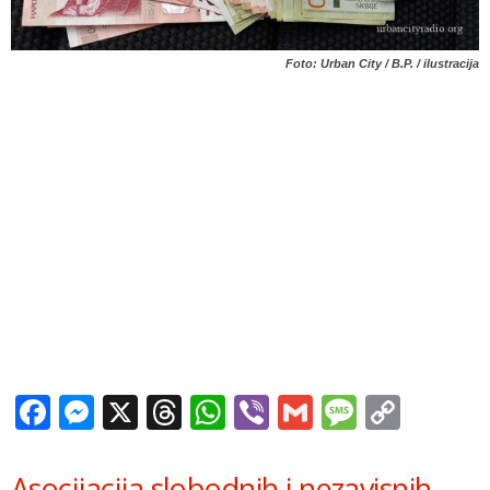
Foto: Urban City / B.P. / ilustracija
Facebook
Messenger
X
Threads
WhatsApp
Viber
Gmail
Messag
Copy
Link
Asocijacija slobodnih i nezavisnih