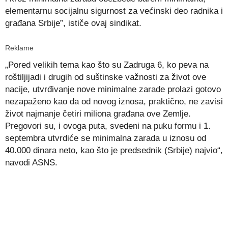
elementarnu socijalnu sigurnost za većinski deo radnika i
građana Srbije”, ističe ovaj sindikat.
Reklame
„Pored velikih tema kao što su Zadruga 6, ko peva na
roštiljijadi i drugih od suštinske važnosti za život ove
nacije, utvrđivanje nove minimalne zarade prolazi gotovo
nezapaženo kao da od novog iznosa, praktično, ne zavisi
život najmanje četiri miliona građana ove Zemlje.
Pregovori su, i ovoga puta, svedeni na puku formu i 1.
septembra utvrdiće se minimalna zarada u iznosu od
40.000 dinara neto, kao što je predsednik (Srbije) najvio“,
navodi ASNS.