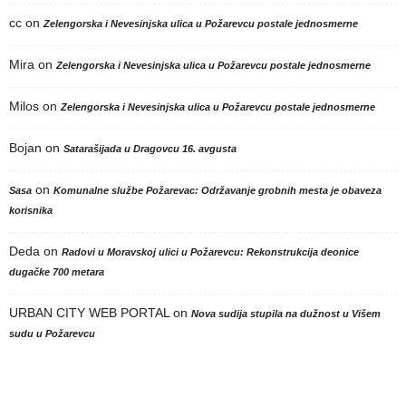
cc
on
Zelengorska i Nevesinjska ulica u Požarevcu postale jednosmerne
Mira
on
Zelengorska i Nevesinjska ulica u Požarevcu postale jednosmerne
Milos
on
Zelengorska i Nevesinjska ulica u Požarevcu postale jednosmerne
Bojan
on
Satarašijada u Dragovcu 16. avgusta
on
Sasa
Komunalne službe Požarevac: Održavanje grobnih mesta je obaveza
korisnika
Deda
on
Radovi u Moravskoj ulici u Požarevcu: Rekonstrukcija deonice
dugačke 700 metara
URBAN CITY WEB PORTAL
on
Nova sudija stupila na dužnost u Višem
sudu u Požarevcu