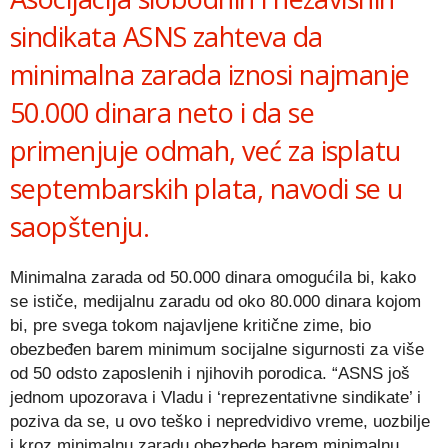
sindikata ASNS zahteva da
minimalna zarada iznosi najmanje
50.000 dinara neto i da se
primenjuje odmah, već za isplatu
septembarskih plata, navodi se u
saopštenju.
Minimalna zarada od 50.000 dinara omogućila bi, kako
se ističe, medijalnu zaradu od oko 80.000 dinara kojom
bi, pre svega tokom najavljene kritične zime, bio
obezbeđen barem minimum socijalne sigurnosti za više
od 50 odsto zaposlenih i njihovih porodica. “ASNS još
jednom upozorava i Vladu i ‘reprezentativne sindikate’ i
poziva da se, u ovo teško i nepredvidivo vreme, uozbilje
i kroz minimalnu zaradu obezbede barem minimalnu,