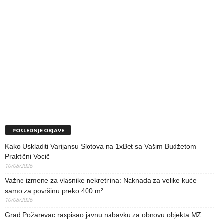
POSLEDNJE OBJAVE
Kako Uskladiti Varijansu Slotova na 1xBet sa Vašim Budžetom:
Praktični Vodič
10/08/2026
Važne izmene za vlasnike nekretnina: Naknada za velike kuće
samo za površinu preko 400 m²
10/08/2026
Grad Požarevac raspisao javnu nabavku za obnovu objekta MZ