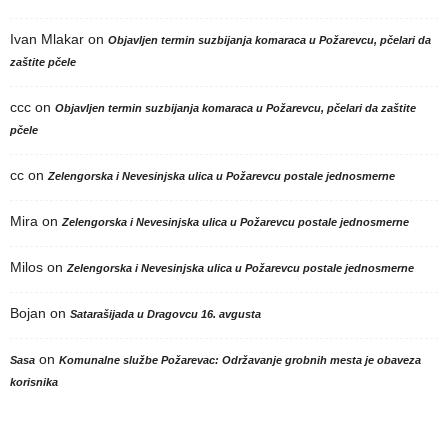
Ivan Mlakar
on
Objavljen termin suzbijanja komaraca u Požarevcu, pčelari da
zaštite pčele
ccc
on
Objavljen termin suzbijanja komaraca u Požarevcu, pčelari da zaštite
pčele
cc
on
Zelengorska i Nevesinjska ulica u Požarevcu postale jednosmerne
Mira
on
Zelengorska i Nevesinjska ulica u Požarevcu postale jednosmerne
Milos
on
Zelengorska i Nevesinjska ulica u Požarevcu postale jednosmerne
Bojan
on
Satarašijada u Dragovcu 16. avgusta
on
Sasa
Komunalne službe Požarevac: Održavanje grobnih mesta je obaveza
korisnika