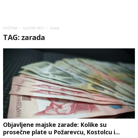
POČETNA
KLJUČNE REČI
Zarada
TAG: zarada
Objavljene majske zarade: Kolike su
prosečne plate u Požarevcu, Kostolcu i...