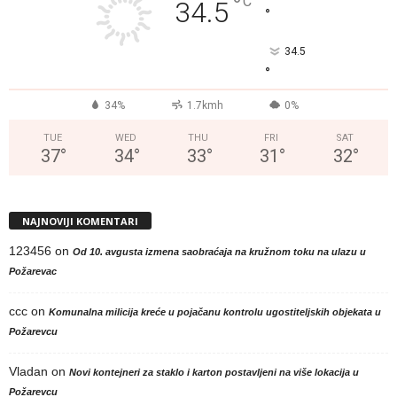
°
C
34.5
°
34.5
°
34%
1.7kmh
0%
TUE
WED
THU
FRI
SAT
37
°
34
°
33
°
31
°
32
°
NAJNOVIJI KOMENTARI
123456
on
Od 10. avgusta izmena saobraćaja na kružnom toku na ulazu u
Požarevac
ccc
on
Komunalna milicija kreće u pojačanu kontrolu ugostiteljskih objekata u
Požarevcu
Vladan
on
Novi kontejneri za staklo i karton postavljeni na više lokacija u
Požarevcu