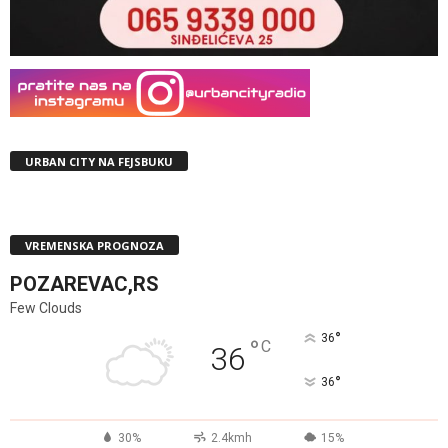
URBAN CITY NA FEJSBUKU
VREMENSKA PROGNOZA
POZAREVAC,RS
Few Clouds
°
36
°
C
36
°
36
30%
2.4kmh
15%