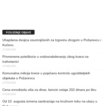
POSLEDNJE OBJAVE
Uhapšena dvojica osumnjičenih za trgovinu drogom u Požarevcu i
Kučevu
07/08/2026
Privremene poteškoće u vodosnabdevanju zbog kvara na
trafostanici
07/08/2026
Komunalna milicija kreće u pojačanu kontrolu ugostiteljskih
objekata u Požarevcu
07/08/2026
Cena evrodizela viša za dinar, benzin ostaje 202 dinara po litru
07/08/2026
Od 10. avgusta izmena saobraćaja na kružnom toku na ulazu u