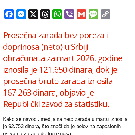
Facebook
Messenger
X
Threads
WhatsApp
Viber
Gmail
Messag
Copy
Link
Prosečna zarada bez poreza i
doprinosa (neto) u Srbiji
obračunata za mart 2026. godine
iznosila je 121.650 dinara, dok je
prosečna bruto zarada iznosila
167.263 dinara, objavio je
Republički zavod za statistiku
.
Kako se navodi, medijalna neto zarada u martu iznosila
je 92.753 dinara, što znači da je polovina zaposlenih
ostvarila zaradu do tog iznosa.