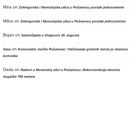
Mira
on
Zelengorska i Nevesinjska ulica u Požarevcu postale jednosmerne
Milos
on
Zelengorska i Nevesinjska ulica u Požarevcu postale jednosmerne
Bojan
on
Satarašijada u Dragovcu 16. avgusta
on
Sasa
Komunalne službe Požarevac: Održavanje grobnih mesta je obaveza
korisnika
Deda
on
Radovi u Moravskoj ulici u Požarevcu: Rekonstrukcija deonice
dugačke 700 metara