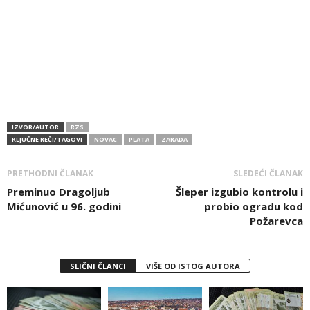
IZVOR/AUTOR
RZS
KLJUČNE REČI/TAGOVI
NOVAC
PLATA
ZARADA
PRETHODNI ČLANAK
SLEDEĆI ČLANAK
Preminuo Dragoljub
Šleper izgubio kontrolu i
Mićunović u 96. godini
probio ogradu kod
Požarevca
SLIČNI ČLANCI
VIŠE OD ISTOG AUTORA