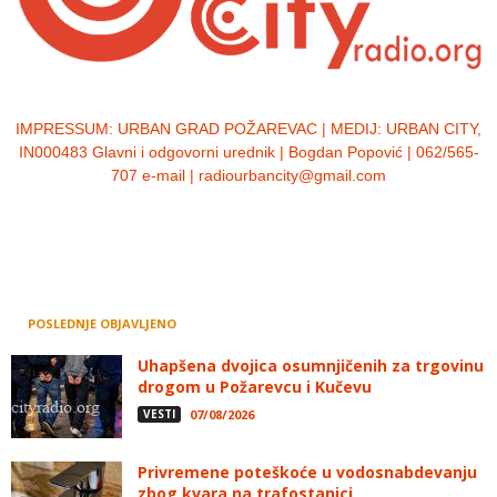
IMPRESSUM:
URBAN GRAD POŽAREVAC | MEDIJ: URBAN CITY,
IN000483 Glavni i odgovorni urednik | Bogdan Popović | 062/565-
707 e-mail | radiourbancity@gmail.com
POSLEDNJE OBJAVLJENO
Uhapšena dvojica osumnjičenih za trgovinu
drogom u Požarevcu i Kučevu
VESTI
07/08/2026
Privremene poteškoće u vodosnabdevanju
zbog kvara na trafostanici