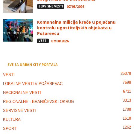
SERVISNE VESTI
07/08/2026
Komunalna milicija kreće u pojačanu
kontrolu ugostiteljskih objekata u
Požarevcu
VESTI
07/08/2026
SVE SA URBAN CITY PORTALA
25078
VESTI
7698
LOKALNE VESTI // POŽAREVAC
6711
NACIONALNE VESTI
3313
REGIONALNE - BRANIČEVSKI OKRUG
1788
SERVISNE VESTI
1518
KULTURA
1262
SPORT