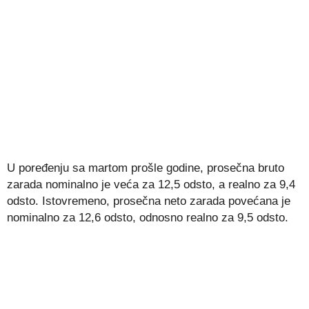
U poređenju sa martom prošle godine, prosečna bruto
zarada nominalno je veća za 12,5 odsto, a realno za 9,4
odsto. Istovremeno, prosečna neto zarada povećana je
nominalno za 12,6 odsto, odnosno realno za 9,5 odsto.