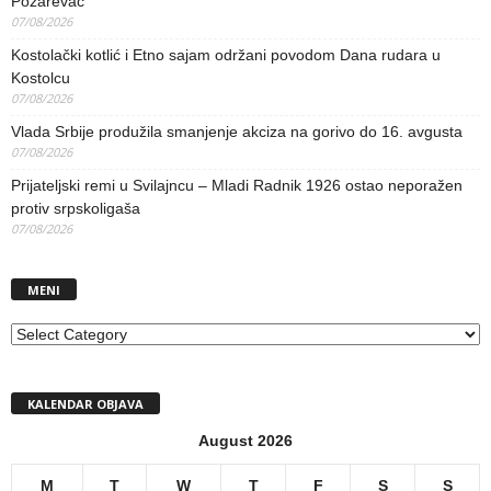
Požarevac
07/08/2026
Kostolački kotlić i Etno sajam održani povodom Dana rudara u
Kostolcu
07/08/2026
Vlada Srbije produžila smanjenje akciza na gorivo do 16. avgusta
07/08/2026
Prijateljski remi u Svilajncu – Mladi Radnik 1926 ostao neporažen
protiv srpskoligaša
07/08/2026
MENI
MENI
KALENDAR OBJAVA
August 2026
M
T
W
T
F
S
S