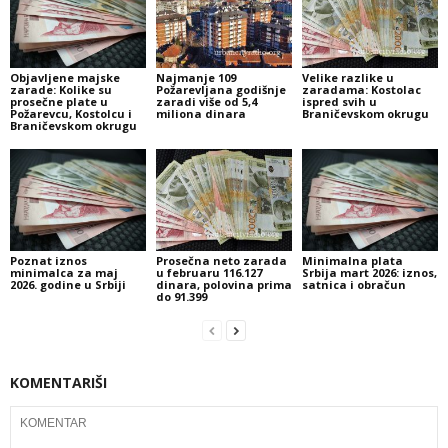
Objavljene majske
Najmanje 109
Velike razlike u
zarade: Kolike su
Požarevljana godišnje
zaradama: Kostolac
prosečne plate u
zaradi više od 5,4
ispred svih u
Požarevcu, Kostolcu i
miliona dinara
Braničevskom okrugu
Braničevskom okrugu
Poznat iznos
Prosečna neto zarada
Minimalna plata
minimalca za maj
u februaru 116.127
Srbija mart 2026: iznos,
2026. godine u Srbiji
dinara, polovina prima
satnica i obračun
do 91.399
KOMENTARIŠI