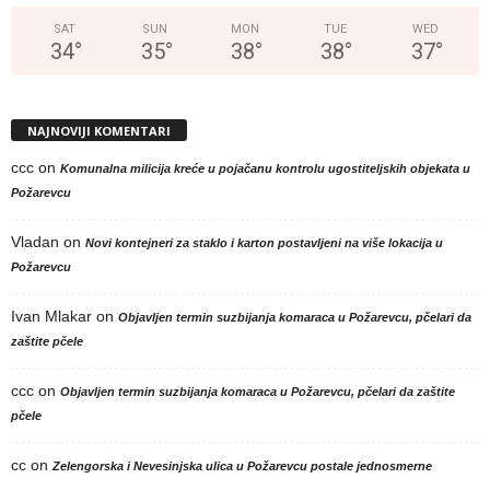
SAT
SUN
MON
TUE
WED
34
°
35
°
38
°
38
°
37
°
NAJNOVIJI KOMENTARI
ccc
on
Komunalna milicija kreće u pojačanu kontrolu ugostiteljskih objekata u
Požarevcu
Vladan
on
Novi kontejneri za staklo i karton postavljeni na više lokacija u
Požarevcu
Ivan Mlakar
on
Objavljen termin suzbijanja komaraca u Požarevcu, pčelari da
zaštite pčele
ccc
on
Objavljen termin suzbijanja komaraca u Požarevcu, pčelari da zaštite
pčele
cc
on
Zelengorska i Nevesinjska ulica u Požarevcu postale jednosmerne