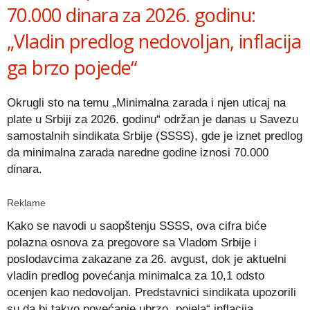
70.000 dinara za 2026. godinu:
„Vladin predlog nedovoljan, inflacija
ga brzo pojede“
Okrugli sto na temu „Minimalna zarada i njen uticaj na
plate u Srbiji za 2026. godinu“ održan je danas u Savezu
samostalnih sindikata Srbije (SSSS), gde je iznet predlog
da minimalna zarada naredne godine iznosi 70.000
dinara.
Reklame
Kako se navodi u saopštenju SSSS, ova cifra biće
polazna osnova za pregovore sa Vladom Srbije i
poslodavcima zakazane za 26. avgust, dok je aktuelni
vladin predlog povećanja minimalca za 10,1 odsto
ocenjen kao nedovoljan. Predstavnici sindikata upozorili
su da bi takvo povećanje ubrzo „pojela“ inflacija.