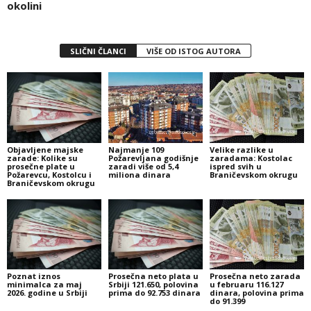
okolini
SLIČNI ČLANCI
VIŠE OD ISTOG AUTORA
Objavljene majske
Najmanje 109
Velike razlike u
zarade: Kolike su
Požarevljana godišnje
zaradama: Kostolac
prosečne plate u
zaradi više od 5,4
ispred svih u
Požarevcu, Kostolcu i
miliona dinara
Braničevskom okrugu
Braničevskom okrugu
Poznat iznos
Prosečna neto plata u
Prosečna neto zarada
minimalca za maj
Srbiji 121.650, polovina
u februaru 116.127
2026. godine u Srbiji
prima do 92.753 dinara
dinara, polovina prima
do 91.399