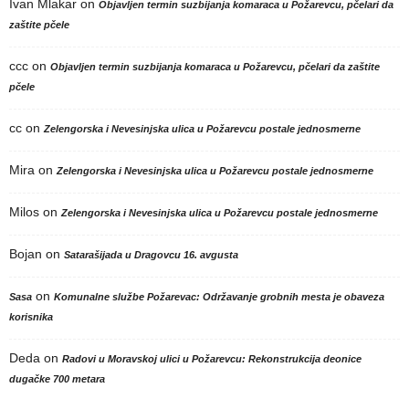
Ivan Mlakar
on
Objavljen termin suzbijanja komaraca u Požarevcu, pčelari da
zaštite pčele
ccc
on
Objavljen termin suzbijanja komaraca u Požarevcu, pčelari da zaštite
pčele
cc
on
Zelengorska i Nevesinjska ulica u Požarevcu postale jednosmerne
Mira
on
Zelengorska i Nevesinjska ulica u Požarevcu postale jednosmerne
Milos
on
Zelengorska i Nevesinjska ulica u Požarevcu postale jednosmerne
Bojan
on
Satarašijada u Dragovcu 16. avgusta
on
Sasa
Komunalne službe Požarevac: Održavanje grobnih mesta je obaveza
korisnika
Deda
on
Radovi u Moravskoj ulici u Požarevcu: Rekonstrukcija deonice
dugačke 700 metara