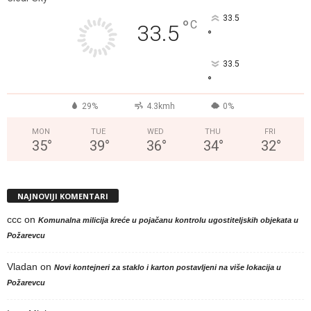
33.5
°
C
33.5
°
33.5
°
29%
4.3kmh
0%
MON
TUE
WED
THU
FRI
35
°
39
°
36
°
34
°
32
°
NAJNOVIJI KOMENTARI
ccc
on
Komunalna milicija kreće u pojačanu kontrolu ugostiteljskih objekata u
Požarevcu
Vladan
on
Novi kontejneri za staklo i karton postavljeni na više lokacija u
Požarevcu