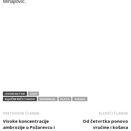
Mihajlović.
IZVOR/AUTOR
SSSS
KLJUČNE REČI/TAGOVI
MINIMALAC
PLATA
ZARADA
PRETHODNI ČLANAK
SLEDEĆI ČLANAK
Visoke koncentracije
Od četvrtka ponovo
ambrozije u Požarevcu i
vrućine i košava