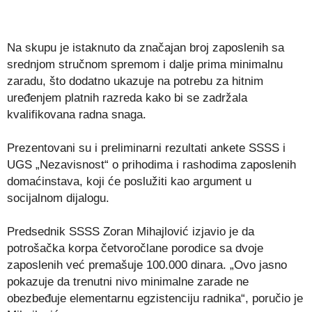
Na skupu je istaknuto da značajan broj zaposlenih sa
srednjom stručnom spremom i dalje prima minimalnu
zaradu, što dodatno ukazuje na potrebu za hitnim
uređenjem platnih razreda kako bi se zadržala
kvalifikovana radna snaga.
Prezentovani su i preliminarni rezultati ankete SSSS i
UGS „Nezavisnost“ o prihodima i rashodima zaposlenih
domaćinstava, koji će poslužiti kao argument u
socijalnom dijalogu.
Predsednik SSSS Zoran Mihajlović izjavio je da
potrošačka korpa četvoročlane porodice sa dvoje
zaposlenih već premašuje 100.000 dinara. „Ovo jasno
pokazuje da trenutni nivo minimalne zarade ne
obezbeđuje elementarnu egzistenciju radnika“, poručio je