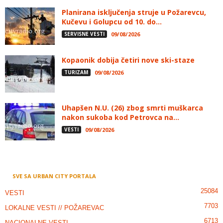
Planirana isključenja struje u Požarevcu,
Kučevu i Golupcu od 10. do...
SERVISNE VESTI
09/08/2026
Kopaonik dobija četiri nove ski-staze
TURIZAM
09/08/2026
Uhapšen N.U. (26) zbog smrti muškarca
nakon sukoba kod Petrovca na...
VESTI
09/08/2026
SVE SA URBAN CITY PORTALA
25084
VESTI
7703
LOKALNE VESTI // POŽAREVAC
6713
NACIONALNE VESTI