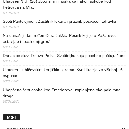
Uhapšen N.U. (26) zbog smrti muškarca nakon sukoba kod
Petrovca na Mlavi
09/08/2026
Sveti Pantelejmon: Zaštitnik lekara i praznik posvećen zdravlju
09/08/2026
Na današnji dan rođen Đura Jakšić: Pesnik koji je u Požarevcu
ostavljao i „poslednji groš“
08/08/2026
Danas se slavi Trnova Petka: Svetiteljka koju posebno poštuju žene
08/08/2026
U susret Ljubičevskim konjičkim igrama: Kvalifikacije za višeboj 16.
avgusta
08/08/2026
Uhapšeno šest osoba kod Smedereva, zaplenjeno oko pola tone
droge
08/08/2026
MENI
MENI