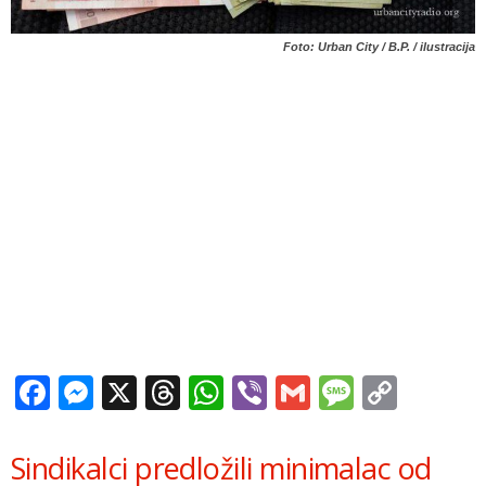
Foto: Urban City / B.P. / ilustracija
Facebook
Messenger
X
Threads
WhatsApp
Viber
Gmail
Messag
Copy
Link
Sindikalci predložili minimalac od