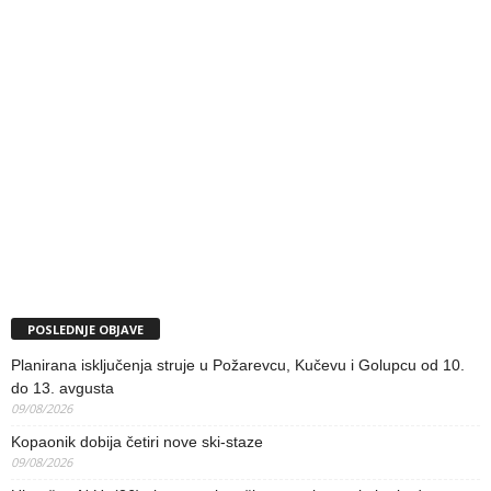
POSLEDNJE OBJAVE
Planirana isključenja struje u Požarevcu, Kučevu i Golupcu od 10.
do 13. avgusta
09/08/2026
Kopaonik dobija četiri nove ski-staze
09/08/2026