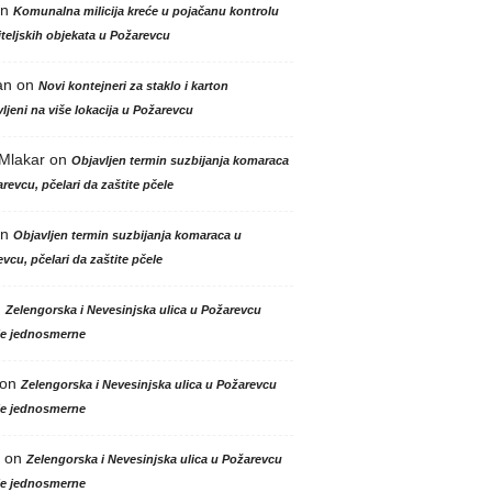
n
Komunalna milicija kreće u pojačanu kontrolu
teljskih objekata u Požarevcu
an
on
Novi kontejneri za staklo i karton
ljeni na više lokacija u Požarevcu
 Mlakar
on
Objavljen termin suzbijanja komaraca
revcu, pčelari da zaštite pčele
n
Objavljen termin suzbijanja komaraca u
vcu, pčelari da zaštite pčele
n
Zelengorska i Nevesinjska ulica u Požarevcu
le jednosmerne
on
Zelengorska i Nevesinjska ulica u Požarevcu
le jednosmerne
on
Zelengorska i Nevesinjska ulica u Požarevcu
le jednosmerne