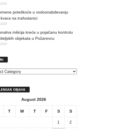
/2026
remene poteškoće u vodosnabdevanju
kvara na trafostanici
/2026
alna milicija kreće u pojačanu kontrolu
iteljskih objekata u Požarevcu
/2026
NI
I
LENDAR OBJAVA
August 2026
T
W
T
F
S
S
1
2