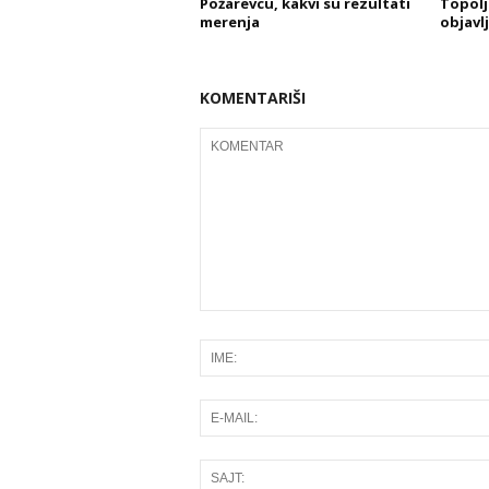
Požarevcu, kakvi su rezultati
Topolj
merenja
objavlj
KOMENTARIŠI