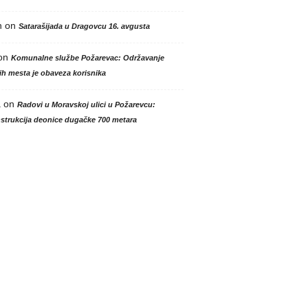
n
on
Satarašijada u Dragovcu 16. avgusta
on
Komunalne službe Požarevac: Održavanje
h mesta je obaveza korisnika
a
on
Radovi u Moravskoj ulici u Požarevcu:
strukcija deonice dugačke 700 metara