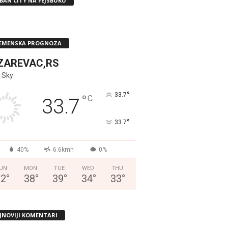
BAN CITY NA FEJSBUKU
EMENSKA PROGNOZA
ZAREVAC,RS
 Sky
°
33.7
°
C
33.7
°
33.7
40%
6.6kmh
0%
UN
MON
TUE
WED
THU
32
°
38
°
39
°
34
°
33
°
JNOVIJI KOMENTARI