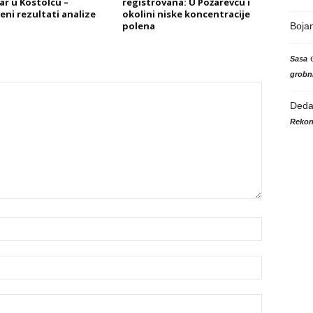
ar u Kostolcu –
registrovana: U Požarevcu i
eni rezultati analize
okolini niske koncentracije
polena
Boja
Sasa
grobni
Ded
Rekon