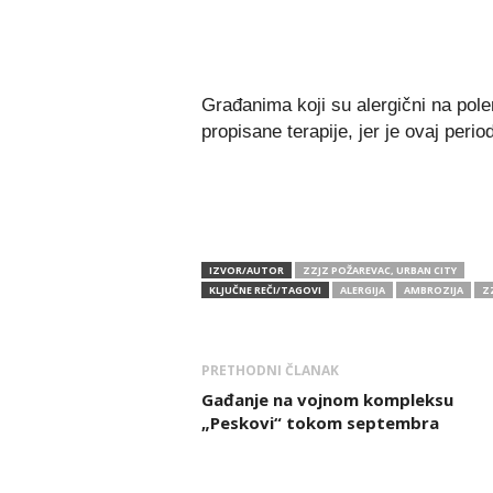
Građanima koji su alergični na pole
propisane terapije, jer je ovaj perio
IZVOR/AUTOR
ZZJZ POŽAREVAC, URBAN CITY
KLJUČNE REČI/TAGOVI
ALERGIJA
AMBROZIJA
Z
PRETHODNI ČLANAK
Gađanje na vojnom kompleksu
„Peskovi“ tokom septembra