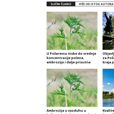
SLIČNI ČLANCI
VIŠE OD ISTOG AUTORA
U Požarevcu niske do srednje
Objavl
koncentracije polena,
za Pož
ambrozija i dalje prisutna
kraja j
Ambrozija u vazduhu u
Kvalite