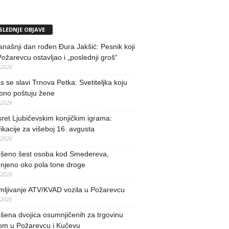
SLEDNJE OBJAVE
našnji dan rođen Đura Jakšić: Pesnik koji
Požarevcu ostavljao i „poslednji groš“
/2026
 se slavi Trnova Petka: Svetiteljka koju
bno poštuju žene
/2026
ret Ljubičevskim konjičkim igrama:
fikacije za višeboj 16. avgusta
/2026
šeno šest osoba kod Smedereva,
njeno oko pola tone droge
/2026
mljivanje ATV/KVAD vozila u Požarevcu
/2026
ena dvojica osumnjičenih za trgovinu
om u Požarevcu i Kučevu