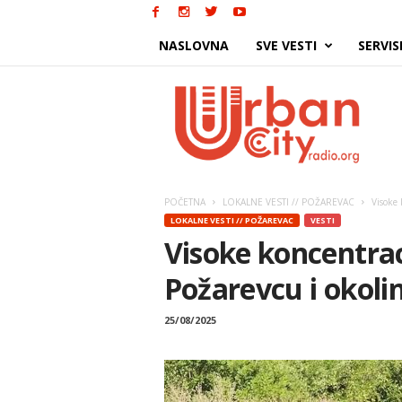
NASLOVNA
SVE VESTI
SERVIS
Urban
City
POČETNA
LOKALNE VESTI // POŽAREVAC
Visoke 
LOKALNE VESTI // POŽAREVAC
VESTI
Visoke koncentrac
Požarevcu i okolin
25/08/2025