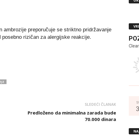
UR
VR
n ambrozije preporučuje se striktno pridržavanje
d posebno rizičan za alergijske reakcije.
PO
Clear
ZJZ
S
SLEDEĆI ČLANAK
Predloženo da minimalna zarada bude
70.000 dinara
NA