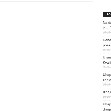
PO
Na da
je u 
08/08
Danas
pose
08/08
U sus
Kvali
08/08
Uhap
zaple
08/08
Iznaj
08/08
Uhapš
drog