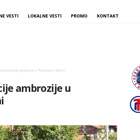
NE VESTI
LOKALNE VESTI
PROMO
KONTAKT
koncentracije ambrozije u Požarevcu i okolini
ije ambrozije u
i