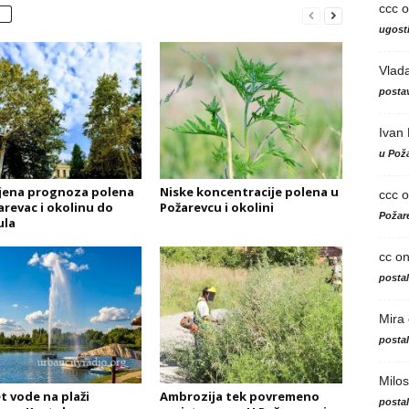
ccc
o
ugosti
Vlad
postav
Ivan
u Poža
jena prognoza polena
Niske koncentracije polena u
ccc
o
arevac i okolinu do
Požarevcu i okolini
Požare
ula
cc
o
posta
Mira
posta
Milos
t vode na plaži
Ambrozija tek povremeno
posta