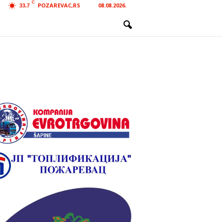
C
POZAREVAC,RS
08.08.2026.
33.7