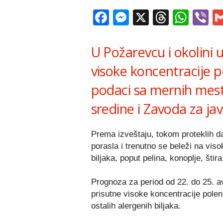
Facebook
Messenger
X
Thread
Wha
V
U Požarevcu i okolini 
visoke koncentracije 
podaci sa mernih mesta
sredine i Zavoda za ja
Prema izveštaju, tokom proteklih d
porasla i trenutno se beleži na vis
biljaka, poput pelina, konoplje, štir
Prognoza za period od 22. do 25. av
prisutne visoke koncentracije pole
ostalih alergenih biljaka.