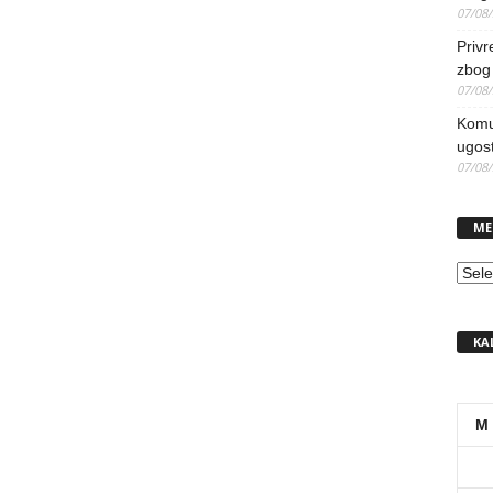
07/08
Priv
zbog 
07/08
Komun
ugost
07/08
ME
MEN
KA
M