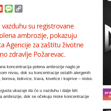
s
tsApp
iber
Gmail
Message
Copy
Link
u vazduhu su registrovane
polena ambrozije, pokazuju
 Agencije za zaštitu životne
vno zdravlje Požarevac.
ana koncentracija polena ambrozije naglo je
okom nivou, dok su koncentracije ostalih alergenih
a, borova, bokvice, trava, kiselice i koprive – niske.
gusta ukazuje da će u vazduhu i dalje biti
na ambrozije, dok se očekuju niske koncentracije