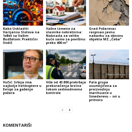
Kako Uskladiti
Važne izmene za
Grad Požarevac
Varijansu Slotova na
vlasnike nekretnina:
raspisao javnu
1xBet sa Vašim
Naknada za velike
nabavku za obnovu
Budžetom: Praktični
kuće samo za površinu
objekta MZ „Ćeba“
Vodič
preko 400 m²
Vučić: Srbija ima
Više od 43.800 prekršaja
Pala grupa
najbolje helikoptere u
prekoračenja brzine
osumnjičena za
Evropi za gašenje
tokom sedmodnevne
proizvodnju
požara
kontrole
marihuane u
Smederevu – svi u
pritvoru
KOMENTARIŠI