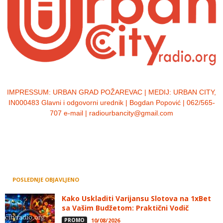
IMPRESSUM:
URBAN GRAD POŽAREVAC | MEDIJ: URBAN CITY,
IN000483 Glavni i odgovorni urednik | Bogdan Popović | 062/565-
707 e-mail | radiourbancity@gmail.com
POSLEDNJE OBJAVLJENO
Kako Uskladiti Varijansu Slotova na 1xBet
sa Vašim Budžetom: Praktični Vodič
PROMO
10/08/2026