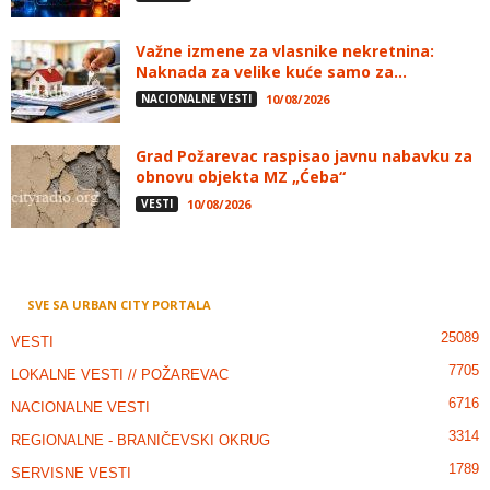
Važne izmene za vlasnike nekretnina:
Naknada za velike kuće samo za...
NACIONALNE VESTI
10/08/2026
Grad Požarevac raspisao javnu nabavku za
obnovu objekta MZ „Ćeba“
VESTI
10/08/2026
SVE SA URBAN CITY PORTALA
25089
VESTI
7705
LOKALNE VESTI // POŽAREVAC
6716
NACIONALNE VESTI
3314
REGIONALNE - BRANIČEVSKI OKRUG
1789
SERVISNE VESTI