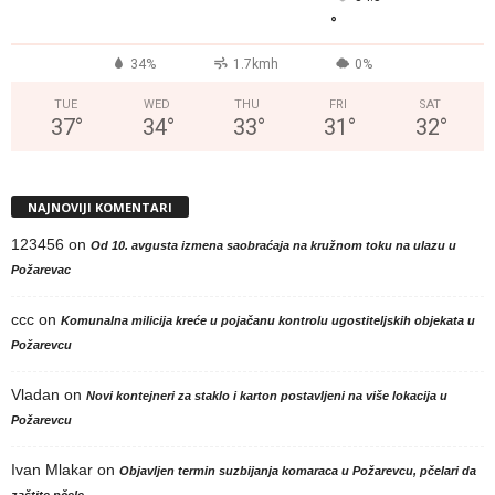
°
34%
1.7kmh
0%
TUE
WED
THU
FRI
SAT
37
°
34
°
33
°
31
°
32
°
NAJNOVIJI KOMENTARI
123456
on
Od 10. avgusta izmena saobraćaja na kružnom toku na ulazu u
Požarevac
ccc
on
Komunalna milicija kreće u pojačanu kontrolu ugostiteljskih objekata u
Požarevcu
Vladan
on
Novi kontejneri za staklo i karton postavljeni na više lokacija u
Požarevcu
Ivan Mlakar
on
Objavljen termin suzbijanja komaraca u Požarevcu, pčelari da