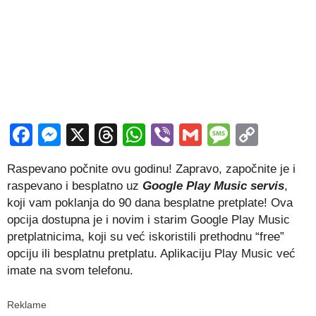
Facebook
Messenger
X
Threads
WhatsApp
Viber
Gmail
Messag
Copy
Link
Raspevano počnite ovu godinu! Zapravo, započnite je i
raspevano i besplatno uz
Google Play Music servis
,
koji vam poklanja do 90 dana besplatne pretplate! Ova
opcija dostupna je i novim i starim Google Play Music
pretplatnicima, koji su već iskoristili prethodnu “free”
opciju ili besplatnu pretplatu. Aplikaciju Play Music već
imate na svom telefonu.
Reklame