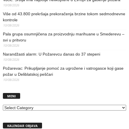
10/08/2026
Više od 43.800 prekršaja prekoračenja brzine tokom sedmodnevne
kontrole
10/08/2026
Pala grupa osumnjičena za proizvodnju marihuane u Smederevu –
svi u pritvoru
10/08/2026
Narandžasti alarm: U Požarevcu danas do 37 stepeni
10/08/2026
Požarevac: Prikupljanje pomoć za ugrožene i vatrogasce koji gase
požar u Deliblatskoj peščari
10/08/2026
MENI
MENI
KALENDAR OBJAVA