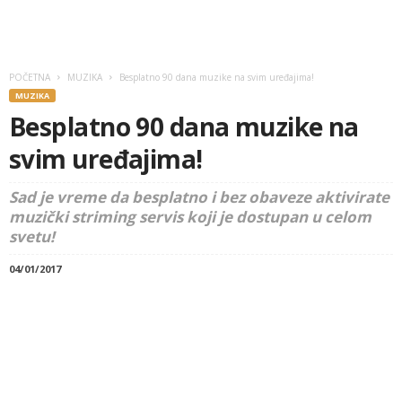
POČETNA
MUZIKA
Besplatno 90 dana muzike na svim uređajima!
MUZIKA
Besplatno 90 dana muzike na
svim uređajima!
Sad je vreme da besplatno i bez obaveze aktivirate
muzički striming servis koji je dostupan u celom
svetu!
04/01/2017