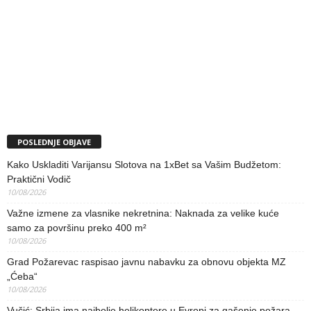
POSLEDNJE OBJAVE
Kako Uskladiti Varijansu Slotova na 1xBet sa Vašim Budžetom:
Praktični Vodič
10/08/2026
Važne izmene za vlasnike nekretnina: Naknada za velike kuće
samo za površinu preko 400 m²
10/08/2026
Grad Požarevac raspisao javnu nabavku za obnovu objekta MZ
„Ćeba“
10/08/2026
Vučić: Srbija ima najbolje helikoptere u Evropi za gašenje požara