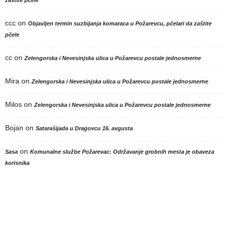
zaštite pčele
ccc
on
Objavljen termin suzbijanja komaraca u Požarevcu, pčelari da zaštite
pčele
cc
on
Zelengorska i Nevesinjska ulica u Požarevcu postale jednosmerne
Mira
on
Zelengorska i Nevesinjska ulica u Požarevcu postale jednosmerne
Milos
on
Zelengorska i Nevesinjska ulica u Požarevcu postale jednosmerne
Bojan
on
Satarašijada u Dragovcu 16. avgusta
on
Sasa
Komunalne službe Požarevac: Održavanje grobnih mesta je obaveza
korisnika