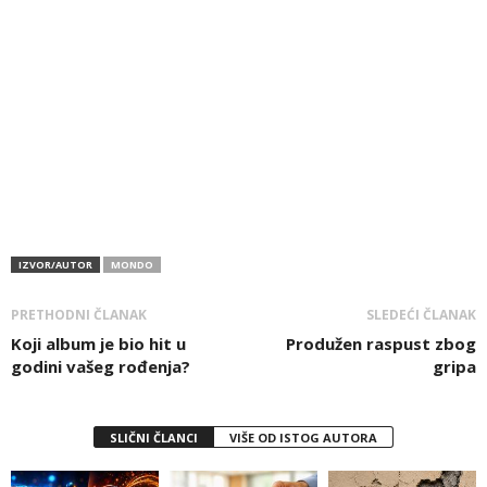
IZVOR/AUTOR
MONDO
PRETHODNI ČLANAK
SLEDEĆI ČLANAK
Koji album je bio hit u
Produžen raspust zbog
godini vašeg rođenja?
gripa
SLIČNI ČLANCI
VIŠE OD ISTOG AUTORA