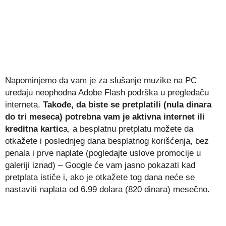
Napominjemo da vam je za slušanje muzike na PC
uređaju neophodna Adobe Flash podrška u pregledaču
interneta.
Takođe, da biste se pretplatili (nula dinara
do tri meseca) potrebna vam je aktivna internet ili
kreditna kartic
a, a besplatnu pretplatu možete da
otkažete i poslednjeg dana besplatnog korišćenja, bez
penala i prve naplate (pogledajte uslove promocije u
galeriji iznad) – Google će vam jasno pokazati kad
pretplata ističe i, ako je otkažete tog dana neće se
nastaviti naplata od 6.99 dolara (820 dinara) mesečno.