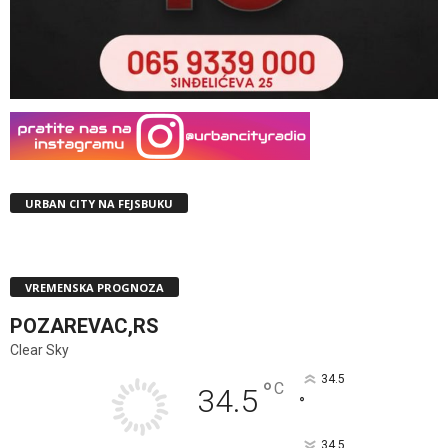
URBAN CITY NA FEJSBUKU
VREMENSKA PROGNOZA
POZAREVAC,RS
Clear Sky
34.5
°
C
34.5
°
34.5