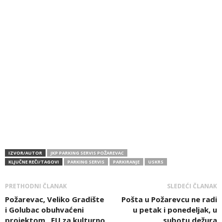
IZVOR/AUTOR
JKP PARKING SERVIS POŽAREVAC
KLJUČNE REČI/TAGOVI
PARKING SERVIS
PARKIRANJE
USKRS
PRETHODNI ČLANAK
SLEDEĆI ČLANAK
Požarevac, Veliko Gradište
Pošta u Požarevcu ne radi
i Golubac obuhvaćeni
u petak i ponedeljak, u
projektom „EU za kulturno
subotu dežura