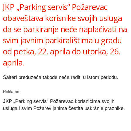
JKP „Parking servis“ Požarevac
obaveštava korisnike svojih usluga
da se parkiranje neće naplaćivati na
svim javnim parkiralištima u gradu
od petka, 22. aprila do utorka, 26.
aprila.
Šalteri preduzeća takođe neće raditi u istom periodu.
Reklame
JKP „Parking servis“ Požarevac korisnicima svojih
usluga i svim Požarevljanima čestita uskršnje praznike.