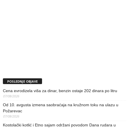
POSLEDNJE OBJAVE
Cena evrodizela viša za dinar, benzin ostaje 202 dinara po litru
07/08/2026
Od 10. avgusta izmena saobraćaja na kružnom toku na ulazu u
Požarevac
07/08/2026
Kostolački kotlić i Etno sajam održani povodom Dana rudara u