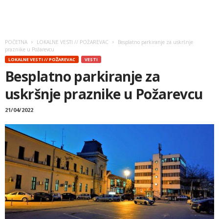
POČETNA
LOKALNE VESTI // POŽAREVAC
Besplatno parkiranje za uskršnje
praznike u Požarevcu
LOKALNE VESTI // POŽAREVAC
VESTI
Besplatno parkiranje za
uskršnje praznike u Požarevcu
21/04/2022