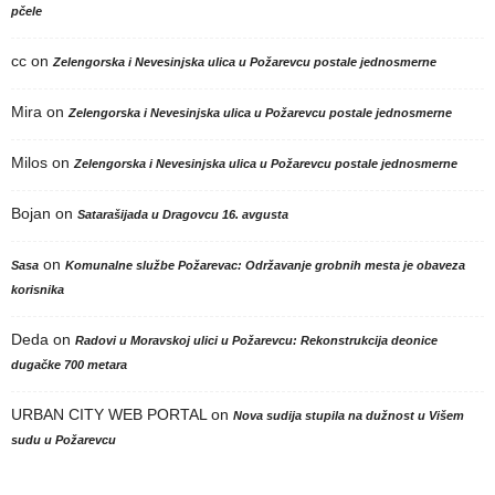
pčele
cc
on
Zelengorska i Nevesinjska ulica u Požarevcu postale jednosmerne
Mira
on
Zelengorska i Nevesinjska ulica u Požarevcu postale jednosmerne
Milos
on
Zelengorska i Nevesinjska ulica u Požarevcu postale jednosmerne
Bojan
on
Satarašijada u Dragovcu 16. avgusta
on
Sasa
Komunalne službe Požarevac: Održavanje grobnih mesta je obaveza
korisnika
Deda
on
Radovi u Moravskoj ulici u Požarevcu: Rekonstrukcija deonice
dugačke 700 metara
URBAN CITY WEB PORTAL
on
Nova sudija stupila na dužnost u Višem
sudu u Požarevcu