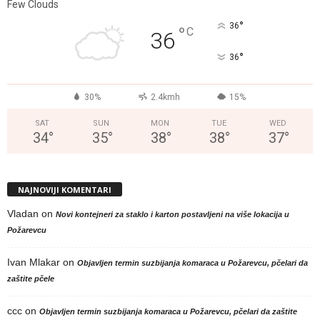
Few Clouds
°
36
°
C
36
°
36
30%
2.4kmh
15%
SAT
SUN
MON
TUE
WED
34
°
35
°
38
°
38
°
37
°
NAJNOVIJI KOMENTARI
Vladan
on
Novi kontejneri za staklo i karton postavljeni na više lokacija u
Požarevcu
Ivan Mlakar
on
Objavljen termin suzbijanja komaraca u Požarevcu, pčelari da
zaštite pčele
ccc
on
Objavljen termin suzbijanja komaraca u Požarevcu, pčelari da zaštite