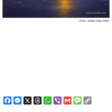
Foto: Urban City // B.P.
Facebook
Messenger
X
Threads
WhatsApp
Viber
Gmail
Messag
Copy
Link