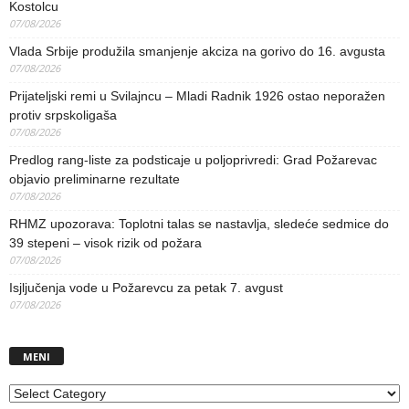
Kostolcu
07/08/2026
Vlada Srbije produžila smanjenje akciza na gorivo do 16. avgusta
07/08/2026
Prijateljski remi u Svilajncu – Mladi Radnik 1926 ostao neporažen
protiv srpskoligaša
07/08/2026
Predlog rang-liste za podsticaje u poljoprivredi: Grad Požarevac
objavio preliminarne rezultate
07/08/2026
RHMZ upozorava: Toplotni talas se nastavlja, sledeće sedmice do
39 stepeni – visok rizik od požara
07/08/2026
Isjljučenja vode u Požarevcu za petak 7. avgust
07/08/2026
MENI
MENI