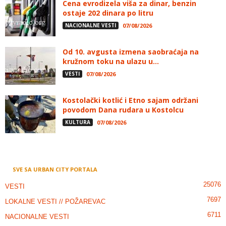
Cena evrodizela viša za dinar, benzin
ostaje 202 dinara po litru
NACIONALNE VESTI
07/08/2026
Od 10. avgusta izmena saobraćaja na
kružnom toku na ulazu u...
VESTI
07/08/2026
Kostolački kotlić i Etno sajam održani
povodom Dana rudara u Kostolcu
KULTURA
07/08/2026
SVE SA URBAN CITY PORTALA
25076
VESTI
7697
LOKALNE VESTI // POŽAREVAC
6711
NACIONALNE VESTI