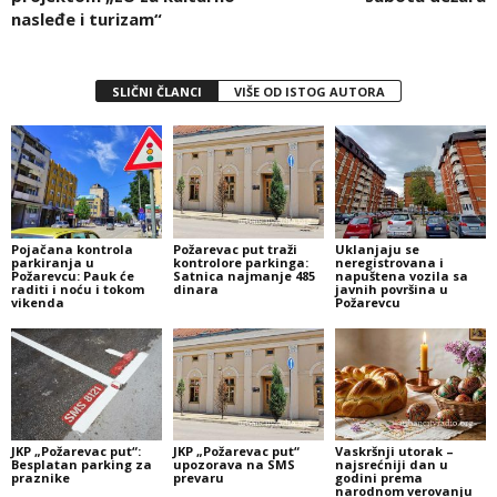
nasleđe i turizam“
SLIČNI ČLANCI
VIŠE OD ISTOG AUTORA
Pojačana kontrola
Požarevac put traži
Uklanjaju se
parkiranja u
kontrolore parkinga:
neregistrovana i
Požarevcu: Pauk će
Satnica najmanje 485
napuštena vozila sa
raditi i noću i tokom
dinara
javnih površina u
vikenda
Požarevcu
JKP „Požarevac put“:
JKP „Požarevac put“
Vaskršnji utorak –
Besplatan parking za
upozorava na SMS
najsrećniji dan u
praznike
prevaru
godini prema
narodnom verovanju