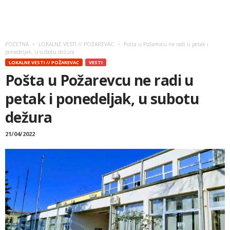
POČETNA
LOKALNE VESTI // POŽAREVAC
Pošta u Požarevcu ne radi u petak i
ponedeljak, u subotu dežura
LOKALNE VESTI // POŽAREVAC
VESTI
Pošta u Požarevcu ne radi u
petak i ponedeljak, u subotu
dežura
21/04/2022