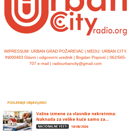
IMPRESSUM:
URBAN GRAD POŽAREVAC | MEDIJ: URBAN CITY,
IN000483 Glavni i odgovorni urednik | Bogdan Popović | 062/565-
707 e-mail | radiourbancity@gmail.com
POSLEDNJE OBJAVLJENO
Važne izmene za vlasnike nekretnina:
Naknada za velike kuće samo za...
NACIONALNE VESTI
10/08/2026