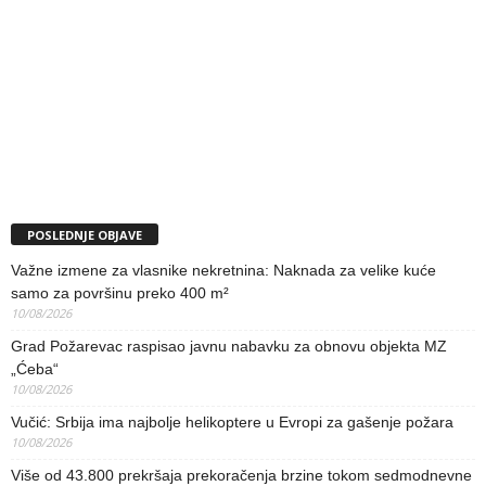
POSLEDNJE OBJAVE
Važne izmene za vlasnike nekretnina: Naknada za velike kuće
samo za površinu preko 400 m²
10/08/2026
Grad Požarevac raspisao javnu nabavku za obnovu objekta MZ
„Ćeba“
10/08/2026
Vučić: Srbija ima najbolje helikoptere u Evropi za gašenje požara
10/08/2026
Više od 43.800 prekršaja prekoračenja brzine tokom sedmodnevne