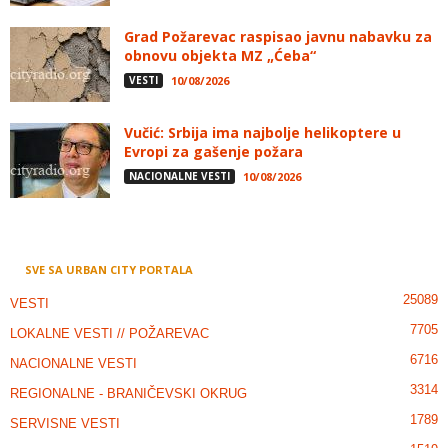
Grad Požarevac raspisao javnu nabavku za
obnovu objekta MZ „Ćeba“
VESTI
10/08/2026
Vučić: Srbija ima najbolje helikoptere u
Evropi za gašenje požara
NACIONALNE VESTI
10/08/2026
SVE SA URBAN CITY PORTALA
25089
VESTI
7705
LOKALNE VESTI // POŽAREVAC
6716
NACIONALNE VESTI
3314
REGIONALNE - BRANIČEVSKI OKRUG
1789
SERVISNE VESTI