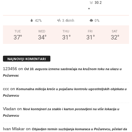
30.2
°
42%
3.4kmh
0%
TUE
WED
THU
FRI
SAT
37
°
34
°
31
°
31
°
32
°
NAJNOVIJI KOMENTARI
123456
on
Od 10. avgusta izmena saobraćaja na kružnom toku na ulazu u
Požarevac
ccc
on
Komunalna milicija kreće u pojačanu kontrolu ugostiteljskih objekata u
Požarevcu
Vladan
on
Novi kontejneri za staklo i karton postavljeni na više lokacija u
Požarevcu
Ivan Mlakar
on
Objavljen termin suzbijanja komaraca u Požarevcu, pčelari da