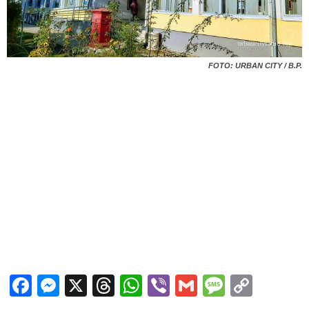
FOTO: URBAN CITY / B.P.
Facebook
Messenger
X
Threads
WhatsApp
Viber
Gmail
Messag
Copy
Link