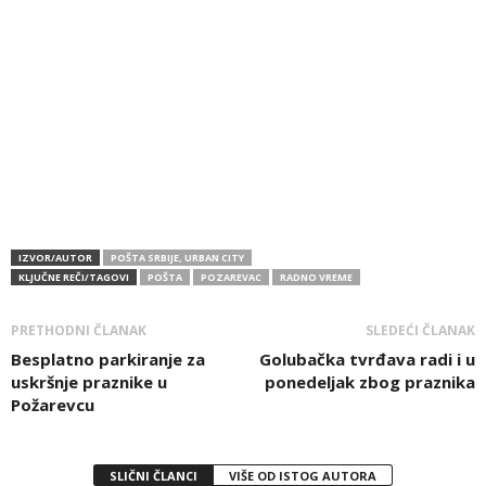
IZVOR/AUTOR
POŠTA SRBIJE, URBAN CITY
KLJUČNE REČI/TAGOVI
POŠTA
POZAREVAC
RADNO VREME
PRETHODNI ČLANAK
SLEDEĆI ČLANAK
Besplatno parkiranje za
Golubačka tvrđava radi i u
uskršnje praznike u
ponedeljak zbog praznika
Požarevcu
SLIČNI ČLANCI
VIŠE OD ISTOG AUTORA