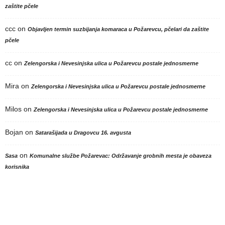
zaštite pčele
ccc
on
Objavljen termin suzbijanja komaraca u Požarevcu, pčelari da zaštite
pčele
cc
on
Zelengorska i Nevesinjska ulica u Požarevcu postale jednosmerne
Mira
on
Zelengorska i Nevesinjska ulica u Požarevcu postale jednosmerne
Milos
on
Zelengorska i Nevesinjska ulica u Požarevcu postale jednosmerne
Bojan
on
Satarašijada u Dragovcu 16. avgusta
on
Sasa
Komunalne službe Požarevac: Održavanje grobnih mesta je obaveza
korisnika