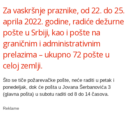
Za vaskršnje praznike, od 22. do 25.
aprila 2022. godine, radiće dežurne
pošte u Srbiji, kao i pošte na
graničnim i administrativnim
prelazima – ukupno 72 pošte u
celoj zemlji.
Što se tiče požarevačke pošte, neće raditi u petak i
ponedeljak, dok će pošta u Jovana Šerbanovića 3
(glavna pošta) u subotu raditi od 8 do 14 časova.
Reklame