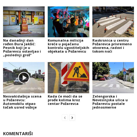
Na današnji dan
Komunalna milicija
Raskrsnica u centru
rođen Đura Jakšić:
kreće u pojačanu
Požarevca privremeno
Pesnik koji je u
kontrolu ugostiteljskih
otvorena, radovi i
Požarevcu ostavljao i
objekata u Požarevcu
tokom noći
„poslednji groš“
Nesvakidašnja scena
Kada će moći da se
Zelengorska i
u Požarevcu:
prođe kolima kroz
Nevesinjska ulica u
Automobilu otpao
centar Požarevca
Požarevcu postale
točak usred vožnje
jednosmerne
KOMENTARIŠI