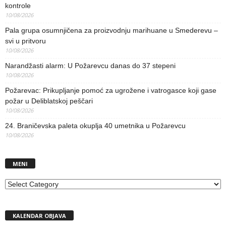
kontrole
10/08/2026
Pala grupa osumnjičena za proizvodnju marihuane u Smederevu –
svi u pritvoru
10/08/2026
Narandžasti alarm: U Požarevcu danas do 37 stepeni
10/08/2026
Požarevac: Prikupljanje pomoć za ugrožene i vatrogasce koji gase
požar u Deliblatskoj peščari
10/08/2026
24. Braničevska paleta okuplja 40 umetnika u Požarevcu
10/08/2026
MENI
MENI
KALENDAR OBJAVA