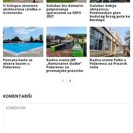
U Golupcu otvorena
Golubac bio domaćin
Golubac dobija
ekskluzivna izložba o
potpisivanja
obilaznicu:
Grenlandu
sporazuma za EXPO
Predstavljen plan
2027
budućeg brzog puta ka
Đerdapu
Poznato kada se
Radno vreme JKP
Radno vreme Pošte u
otvara bazen u
„Komunalne službe“
Požarevcu za Praznik
Požarevcu
Požarevac za
rada
prvomajske praznike
KOMENTARIŠI