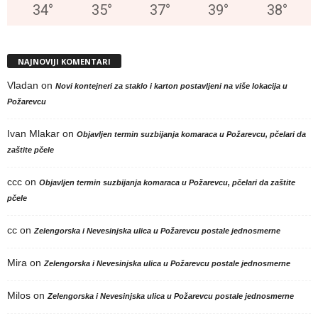
34
°
35
°
37
°
39
°
38
°
NAJNOVIJI KOMENTARI
Vladan
on
Novi kontejneri za staklo i karton postavljeni na više lokacija u
Požarevcu
Ivan Mlakar
on
Objavljen termin suzbijanja komaraca u Požarevcu, pčelari da
zaštite pčele
ccc
on
Objavljen termin suzbijanja komaraca u Požarevcu, pčelari da zaštite
pčele
cc
on
Zelengorska i Nevesinjska ulica u Požarevcu postale jednosmerne
Mira
on
Zelengorska i Nevesinjska ulica u Požarevcu postale jednosmerne
Milos
on
Zelengorska i Nevesinjska ulica u Požarevcu postale jednosmerne