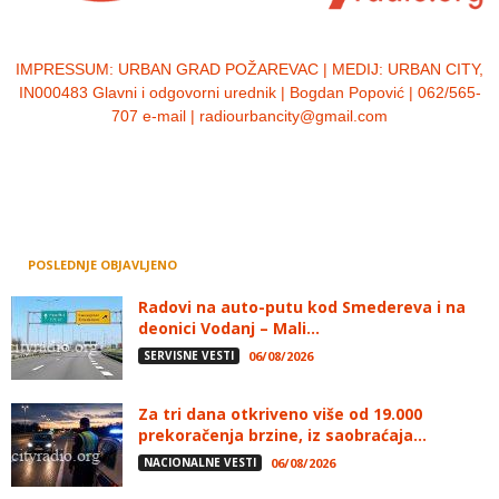
IMPRESSUM:
URBAN GRAD POŽAREVAC | MEDIJ: URBAN CITY,
IN000483 Glavni i odgovorni urednik | Bogdan Popović | 062/565-
707 e-mail | radiourbancity@gmail.com
POSLEDNJE OBJAVLJENO
Radovi na auto-putu kod Smedereva i na
deonici Vodanj – Mali...
SERVISNE VESTI
06/08/2026
Za tri dana otkriveno više od 19.000
prekoračenja brzine, iz saobraćaja...
NACIONALNE VESTI
06/08/2026