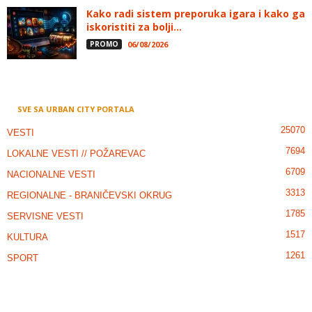
Kako radi sistem preporuka igara i kako ga
iskoristiti za bolji...
PROMO
06/08/2026
SVE SA URBAN CITY PORTALA
25070
VESTI
7694
LOKALNE VESTI // POŽAREVAC
6709
NACIONALNE VESTI
3313
REGIONALNE - BRANIČEVSKI OKRUG
1785
SERVISNE VESTI
1517
KULTURA
1261
SPORT