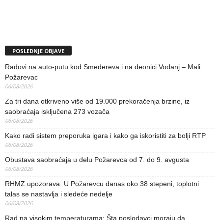
POSLEDNJE OBJAVE
Radovi na auto-putu kod Smedereva i na deonici Vodanj – Mali
Požarevac
06/08/2026
Za tri dana otkriveno više od 19.000 prekoračenja brzine, iz
saobraćaja isključena 273 vozača
06/08/2026
Kako radi sistem preporuka igara i kako ga iskoristiti za bolji RTP
06/08/2026
Obustava saobraćaja u delu Požarevca od 7. do 9. avgusta
06/08/2026
RHMZ upozorava: U Požarevcu danas oko 38 stepeni, toplotni
talas se nastavlja i sledeće nedelje
06/08/2026
Rad na visokim temperaturama: Šta poslodavci moraju da