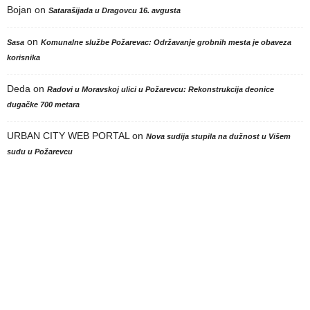
Bojan
on
Satarašijada u Dragovcu 16. avgusta
on
Sasa
Komunalne službe Požarevac: Održavanje grobnih mesta je obaveza
korisnika
Deda
on
Radovi u Moravskoj ulici u Požarevcu: Rekonstrukcija deonice
dugačke 700 metara
URBAN CITY WEB PORTAL
on
Nova sudija stupila na dužnost u Višem
sudu u Požarevcu