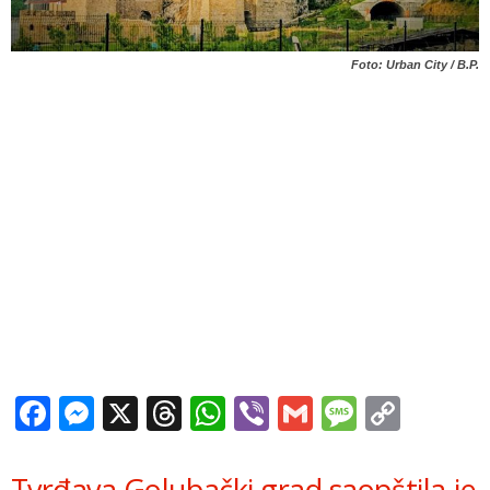
Foto: Urban City / B.P.
Facebook
Messenger
X
Threads
WhatsApp
Viber
Gmail
Messag
Copy
Link
Tvrđava Golubački grad saopštila je