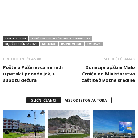
IZVOR/AUTOR
TVRĐAVA GOLUBAČKI GRAD / URBAN CITY
KLJUČNE REČI/TAGOVI
GOLUBAC
RADNO VREME
TVRĐAVA
PRETHODNI ČLANAK
SLEDEĆI ČLANAK
Pošta u Požarevcu ne radi
Donacija opštini Malo
u petak i ponedeljak, u
Crniće od Ministarstva
subotu dežura
zaštite životne sredine
SLIČNI ČLANCI
VIŠE OD ISTOG AUTORA