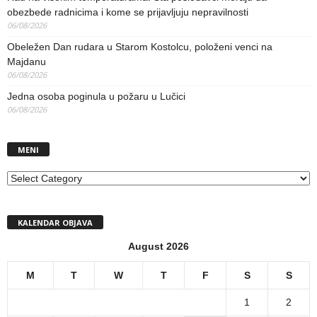
obezbede radnicima i kome se prijavljuju nepravilnosti
06/08/2026
Obeležen Dan rudara u Starom Kostolcu, položeni venci na
Majdanu
06/08/2026
Jedna osoba poginula u požaru u Lučici
06/08/2026
MENI
MENI
KALENDAR OBJAVA
August 2026
M
T
W
T
F
S
S
1
2