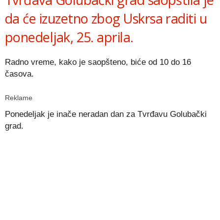
da će izuzetno zbog Uskrsa raditi u
ponedeljak, 25. aprila.
Radno vreme, kako je saopšteno, biće od 10 do 16
časova.
Reklame
Ponedeljak je inače neradan dan za Tvrđavu Golubački
grad.