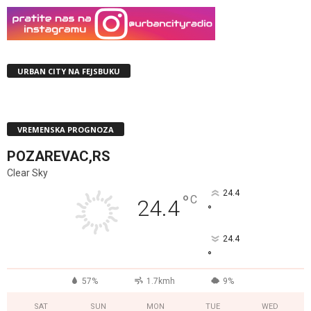
URBAN CITY NA FEJSBUKU
VREMENSKA PROGNOZA
POZAREVAC,RS
Clear Sky
24.4
°
C
24.4
°
24.4
°
57%
1.7kmh
9%
SAT
SUN
MON
TUE
WED