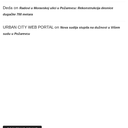
Deda
on
Radovi u Moravskoj ulici u Požarevcu: Rekonstrukcija deonice
dugačke 700 metara
URBAN CITY WEB PORTAL
on
Nova sudija stupila na dužnost u Višem
sudu u Požarevcu