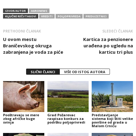
IZVOR/AUTOR
AGRONEWS
KLJUČNE REČI/TAGOVI
KREDITI
POLJOPRIVREDA
PREDUZETNICI
PRETHODNI ČLANAK
SLEDEĆI ČLANAK
U ovom mestu
Kartica za penzionere
Braničevskog okruga
urađena po ugledu na
zabranjena je voda za piće
karticu tri plus
SLIČNI ČLANCI
VIŠE OD ISTOG AUTORA
Pooštravaju se mere
Grad Požarevac
Predstavljanje
zbog afričke kuge
raspisao konkurs za
sistema koji štiti velike
svinja
podršku poljoprivredi
površine od grada u
Malom Crniću