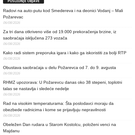
POSLEDNJE OBJAVE
Radovi na auto-putu kod Smedereva i na deonici Vodanj – Mali
Požarevac
06/08/2026
Za tri dana otkriveno više od 19.000 prekoračenja brzine, iz
saobraćaja isključena 273 vozača
06/08/2026
Kako radi sistem preporuka igara i kako ga iskoristiti za bolji RTP
06/08/2026
Obustava saobraćaja u delu Požarevca od 7. do 9. avgusta
06/08/2026
RHMZ upozorava: U Požarevcu danas oko 38 stepeni, toplotni
talas se nastavlja i sledeće nedelje
06/08/2026
Rad na visokim temperaturama: Šta poslodavci moraju da
obezbede radnicima i kome se prijavljuju nepravilnosti
06/08/2026
Obeležen Dan rudara u Starom Kostolcu, položeni venci na
Majdanu