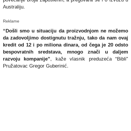
Australiju.
Reklame
“Došli smo u situaciju da proizvodnjom ne možemo
da zadovoljimo dostignutu tražnju, tako da nam ovaj
kredit od 12 i po miliona dinara, od čega je 20 odsto
bespovratnih sredstava, mnogo znači u daljem
razvoju kompanije”
, kaže vlasnik preduzeća “Bibli”
Pružatovac Gregor Guberinić.