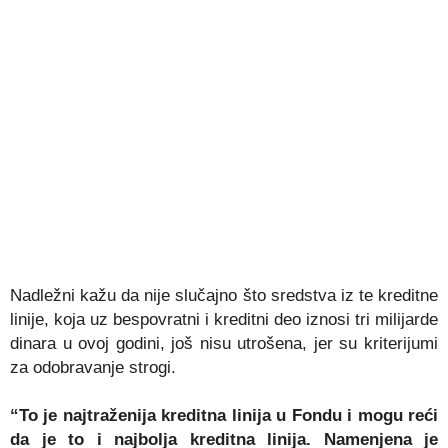
Nadležni kažu da nije slučajno što sredstva iz te kreditne
linije, koja uz bespovratni i kreditni deo iznosi tri milijarde
dinara u ovoj godini, još nisu utrošena, jer su kriterijumi
za odobravanje strogi.
“To je najtraženija kreditna linija u Fondu i mogu reći
da je to i najbolja kreditna linija. Namenjena je