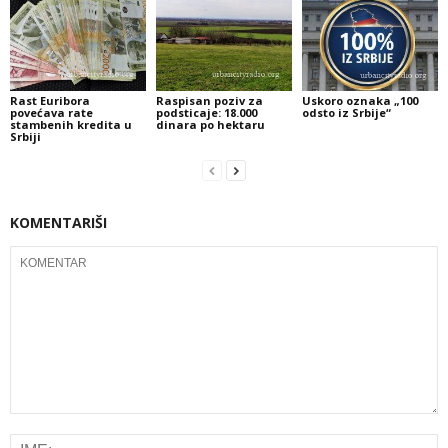
Rast Euribora
Raspisan poziv za
Uskoro oznaka „100
povećava rate
podsticaje: 18.000
odsto iz Srbije“
stambenih kredita u
dinara po hektaru
Srbiji
KOMENTARIŠI