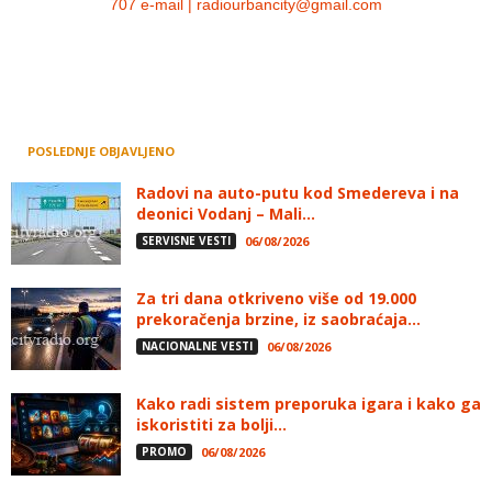
707 e-mail | radiourbancity@gmail.com
POSLEDNJE OBJAVLJENO
Radovi na auto-putu kod Smedereva i na
deonici Vodanj – Mali...
SERVISNE VESTI
06/08/2026
Za tri dana otkriveno više od 19.000
prekoračenja brzine, iz saobraćaja...
NACIONALNE VESTI
06/08/2026
Kako radi sistem preporuka igara i kako ga
iskoristiti za bolji...
PROMO
06/08/2026