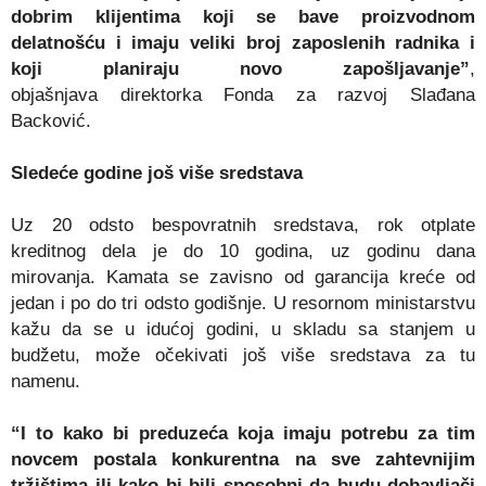
dobrim klijentima koji se bave proizvodnom
delatnošću i imaju veliki broj zaposlenih radnika i
koji planiraju novo zapošljavanje”
,
objašnjava direktorka Fonda za razvoj Slađana
Backović.
Sledeće godine još više sredstava
Uz 20 odsto bespovratnih sredstava, rok otplate
kreditnog dela je do 10 godina, uz godinu dana
mirovanja. Kamata se zavisno od garancija kreće od
jedan i po do tri odsto godišnje. U resornom ministarstvu
kažu da se u idućoj godini, u skladu sa stanjem u
budžetu, može očekivati još više sredstava za tu
namenu.
“I to kako bi preduzeća koja imaju potrebu za tim
novcem postala konkurentna na sve zahtevnijim
tržištima ili kako bi bili sposobni da budu dobavljači