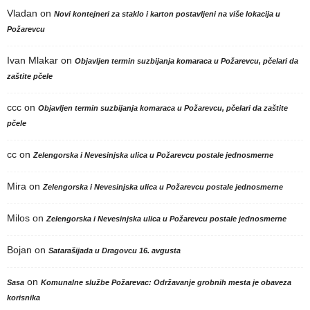
Vladan
on
Novi kontejneri za staklo i karton postavljeni na više lokacija u
Požarevcu
Ivan Mlakar
on
Objavljen termin suzbijanja komaraca u Požarevcu, pčelari da
zaštite pčele
ccc
on
Objavljen termin suzbijanja komaraca u Požarevcu, pčelari da zaštite
pčele
cc
on
Zelengorska i Nevesinjska ulica u Požarevcu postale jednosmerne
Mira
on
Zelengorska i Nevesinjska ulica u Požarevcu postale jednosmerne
Milos
on
Zelengorska i Nevesinjska ulica u Požarevcu postale jednosmerne
Bojan
on
Satarašijada u Dragovcu 16. avgusta
on
Sasa
Komunalne službe Požarevac: Održavanje grobnih mesta je obaveza
korisnika