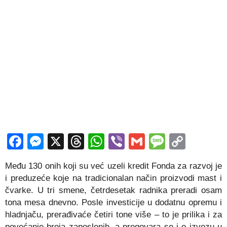
Facebook
Messenger
X
Threads
WhatsApp
Viber
Gmail
Messag
Copy
Link
Među 130 onih koji su već uzeli kredit Fonda za razvoj je
i preduzeće koje na tradicionalan način proizvodi mast i
čvarke. U tri smene, četrdesetak radnika preradi osam
tona mesa dnevno. Posle investicije u dodatnu opremu i
hladnjaču, prerađivaće četiri tone više – to je prilika i za
povećanje broja zaposlenih, a pregovara se i o izvozu u