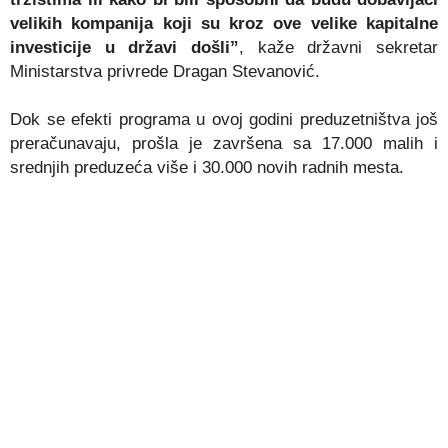
velikih kompanija koji su kroz ove velike kapitalne
investicije u državi došli”
, kaže državni sekretar
Ministarstva privrede Dragan Stevanović.
Dok se efekti programa u ovoj godini preduzetništva još
preračunavaju, prošla je završena sa 17.000 malih i
srednjih preduzeća više i 30.000 novih radnih mesta.