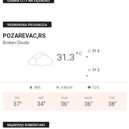
URBAN CITY NA FEJSBUKU
VREMENSKA PROGNOZA
POZAREVAC,RS
Broken Clouds
31.3
°
C
31.3
°
31.3
°
48%
4.8kmh
72%
FRI
SAT
SUN
MON
TUE
37
°
34
°
36
°
36
°
38
°
NAJNOVIJI KOMENTARI