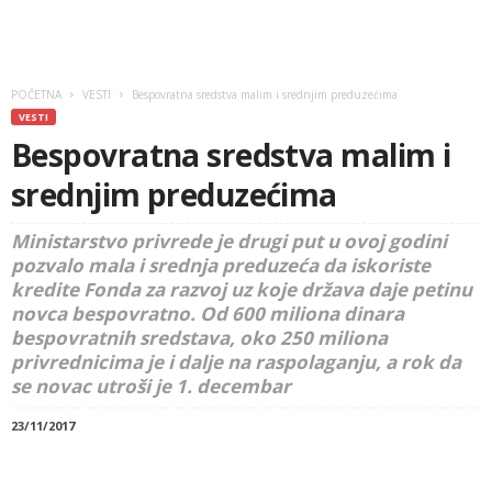
POČETNA
VESTI
Bespovratna sredstva malim i srednjim preduzećima
VESTI
Bespovratna sredstva malim i
srednjim preduzećima
Ministarstvo privrede je drugi put u ovoj godini
pozvalo mala i srednja preduzeća da iskoriste
kredite Fonda za razvoj uz koje država daje petinu
novca bespovratno. Od 600 miliona dinara
bespovratnih sredstava, oko 250 miliona
privrednicima je i dalje na raspolaganju, a rok da
se novac utroši je 1. decembar
23/11/2017