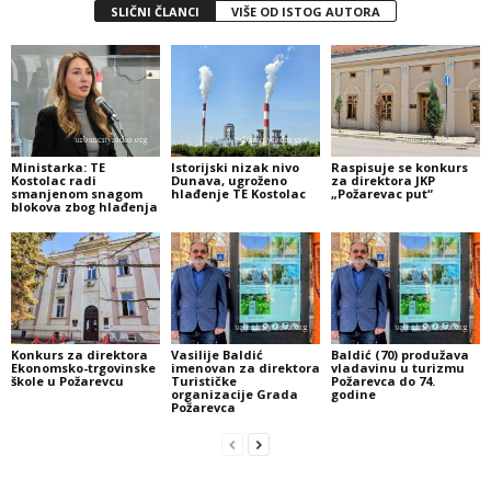
SLIČNI ČLANCI
VIŠE OD ISTOG AUTORA
Ministarka: TE
Istorijski nizak nivo
Raspisuje se konkurs
Kostolac radi
Dunava, ugroženo
za direktora JKP
smanjenom snagom
hlađenje TE Kostolac
„Požarevac put“
blokova zbog hlađenja
Konkurs za direktora
Vasilije Baldić
Baldić (70) produžava
Ekonomsko-trgovinske
imenovan za direktora
vladavinu u turizmu
škole u Požarevcu
Turističke
Požarevca do 74.
organizacije Grada
godine
Požarevca