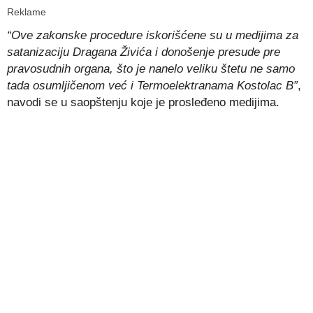
Reklame
“Ove zakonske procedure iskorišćene su u medijima za
satanizaciju Dragana Živića i donošenje presude pre
pravosudnih organa, što je nanelo veliku štetu ne samo
tada osumljičenom već i Termoelektranama Kostolac B”
,
navodi se u saopštenju koje je prosleđeno medijima.