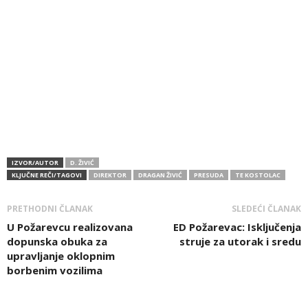
IZVOR/AUTOR
D. ŽIVIĆ
KLJUČNE REČI/TAGOVI
DIREKTOR
DRAGAN ŽIVIĆ
PRESUDA
TE KOSTOLAC
PRETHODNI ČLANAK
SLEDEĆI ČLANAK
U Požarevcu realizovana
ED Požarevac: Isključenja
dopunska obuka za
struje za utorak i sredu
upravljanje oklopnim
borbenim vozilima