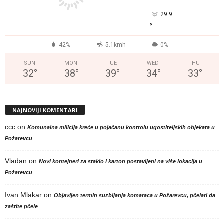
29.9
°
42%
5.1kmh
0%
SUN
MON
TUE
WED
THU
32
°
38
°
39
°
34
°
33
°
NAJNOVIJI KOMENTARI
ccc
on
Komunalna milicija kreće u pojačanu kontrolu ugostiteljskih objekata u
Požarevcu
Vladan
on
Novi kontejneri za staklo i karton postavljeni na više lokacija u
Požarevcu
Ivan Mlakar
on
Objavljen termin suzbijanja komaraca u Požarevcu, pčelari da
zaštite pčele