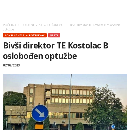
POČETNA
LOKALNE VESTI // POŽAREVAC
Bivši direktor TE Kostolac B oslobođen
optužbe
LOKALNE VESTI // POŽAREVAC
VESTI
Bivši direktor TE Kostolac B
oslobođen optužbe
07/02/2023