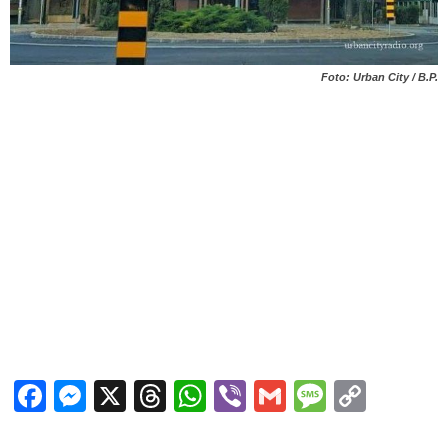
Foto: Urban City / B.P.
Facebook
Messenger
X
Threads
WhatsApp
Viber
Gmail
Messag
Copy
Link