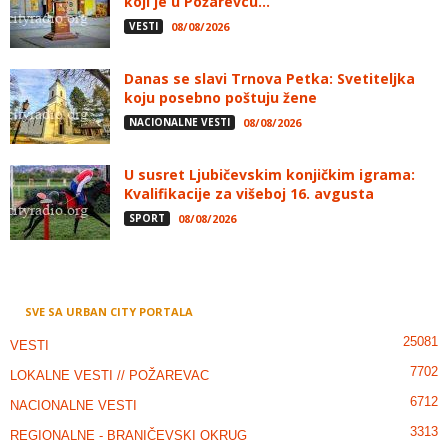
koji je u Požarevcu...
VESTI
08/08/2026
Danas se slavi Trnova Petka: Svetiteljka
koju posebno poštuju žene
NACIONALNE VESTI
08/08/2026
U susret Ljubičevskim konjičkim igrama:
Kvalifikacije za višeboj 16. avgusta
SPORT
08/08/2026
SVE SA URBAN CITY PORTALA
25081
VESTI
7702
LOKALNE VESTI // POŽAREVAC
6712
NACIONALNE VESTI
3313
REGIONALNE - BRANIČEVSKI OKRUG