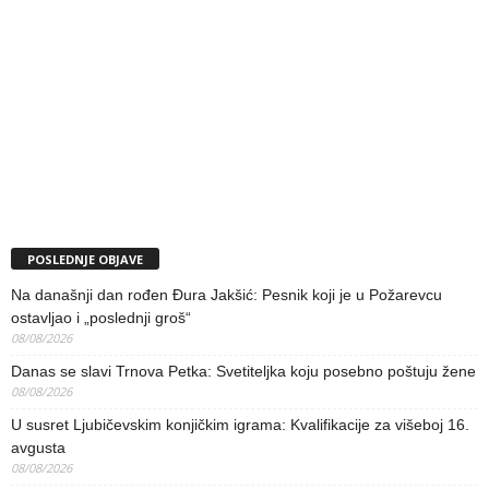
POSLEDNJE OBJAVE
Na današnji dan rođen Đura Jakšić: Pesnik koji je u Požarevcu
ostavljao i „poslednji groš“
08/08/2026
Danas se slavi Trnova Petka: Svetiteljka koju posebno poštuju žene
08/08/2026
U susret Ljubičevskim konjičkim igrama: Kvalifikacije za višeboj 16.
avgusta
08/08/2026