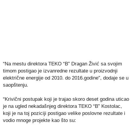
“Na mestu direktora TEKO “B” Dragan Živić sa svojim
timom postigao je izvanredne rezultate u proizvodnji
električne energije od 2010. do 2016.godine”, dodaje se u
saopštenju.
“Krivični postupak koji je trajao skoro deset godina uticao
je na ugled nekadašnjeg direktora TEKO “B” Kostolac,
koji je na toj poziciji postigao velike poslovne rezultate i
vodio mnoge projekte kao što su: