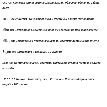
ccc
on
Objavljen termin suzbijanja komaraca u Požarevcu, pčelari da zaštite
pčele
cc
on
Zelengorska i Nevesinjska ulica u Požarevcu postale jednosmerne
Mira
on
Zelengorska i Nevesinjska ulica u Požarevcu postale jednosmerne
Milos
on
Zelengorska i Nevesinjska ulica u Požarevcu postale jednosmerne
Bojan
on
Satarašijada u Dragovcu 16. avgusta
on
Sasa
Komunalne službe Požarevac: Održavanje grobnih mesta je obaveza
korisnika
Deda
on
Radovi u Moravskoj ulici u Požarevcu: Rekonstrukcija deonice
dugačke 700 metara