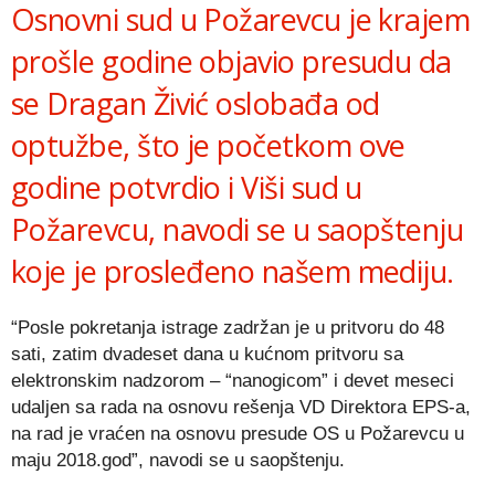
Osnovni sud u Požarevcu je krajem
prošle godine objavio presudu da
se Dragan Živić oslobađa od
optužbe, što je početkom ove
godine potvrdio i Viši sud u
Požarevcu, navodi se u saopštenju
koje je prosleđeno našem mediju.
“Posle pokretanja istrage zadržan je u pritvoru do 48
sati, zatim dvadeset dana u kućnom pritvoru sa
elektronskim nadzorom – “nanogicom” i devet meseci
udaljen sa rada na osnovu rešenja VD Direktora EPS-a,
na rad je vraćen na osnovu presude OS u Požarevcu u
maju 2018.god”, navodi se u saopštenju.