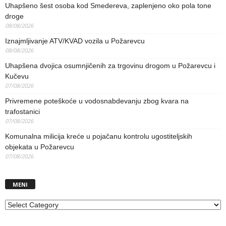
Uhapšeno šest osoba kod Smedereva, zaplenjeno oko pola tone
droge
08/08/2026
Iznajmljivanje ATV/KVAD vozila u Požarevcu
08/08/2026
Uhapšena dvojica osumnjičenih za trgovinu drogom u Požarevcu i
Kučevu
07/08/2026
Privremene poteškoće u vodosnabdevanju zbog kvara na
trafostanici
07/08/2026
Komunalna milicija kreće u pojačanu kontrolu ugostiteljskih
objekata u Požarevcu
07/08/2026
MENI
MENI