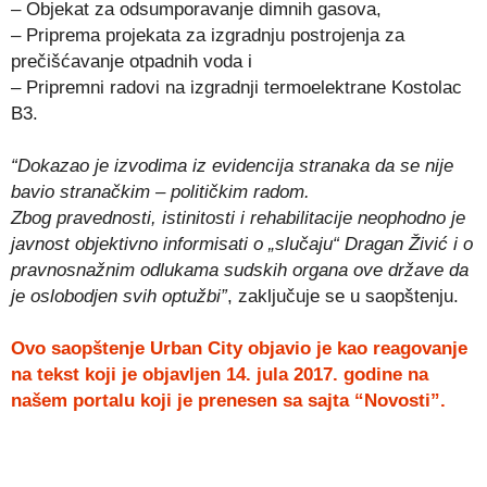
– Objekat za odsumporavanje dimnih gasova,
– Priprema projekata za izgradnju postrojenja za
prečišćavanje otpadnih voda i
– Pripremni radovi na izgradnji termoelektrane Kostolac
B3.
“Dokazao je izvodima iz evidencija stranaka da se nije
bavio stranačkim – političkim radom.
Zbog pravednosti, istinitosti i rehabilitacije neophodno je
javnost objektivno informisati o „slučaju“ Dragan Živić i o
pravnosnažnim odlukama sudskih organa ove države da
je oslobodjen svih optužbi”
, zaključuje se u saopštenju.
Ovo saopštenje Urban City objavio je kao reagovanje
na tekst koji je objavljen 14. jula 2017. godine na
našem portalu koji je prenesen sa sajta “Novosti”.