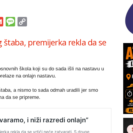
s
tsApp
iber
Gmail
Message
Copy
Link
 štaba, premijerka rekla da se
osnovnih škola koji su do sada išli na nastavu u
prelaze na onlajn nastavu.
štaba, a nismo to sada odmah uradili jer smo
ama da se pripreme.