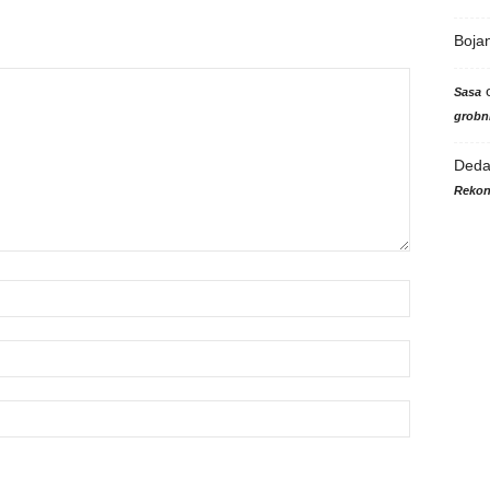
Boja
Sasa
grobni
Ded
Rekon