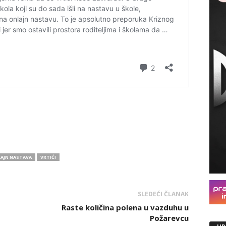
AJN NASTAVA
VRTIĆI
SLEDEĆI ČLANAK
Raste količina polena u vazduhu u
Požarevcu