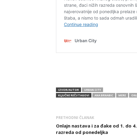
IZVOR/AUTOR
URBAN CITY
KLJUČNE REČI/TAGOVI
ANA BRNABIC
MERE
ONL
PRETHODNI ČLANAK
Onlajn nastava i za đake od 1. do 4.
razreda od ponedeljka