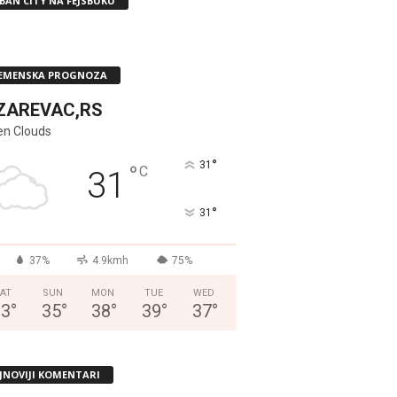
BAN CITY NA FEJSBUKU
EMENSKA PROGNOZA
ZAREVAC,RS
en Clouds
°
31
°
C
31
°
31
37%
4.9kmh
75%
AT
SUN
MON
TUE
WED
33
°
35
°
38
°
39
°
37
°
JNOVIJI KOMENTARI