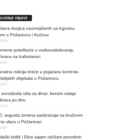
SLEDNJE OBJAVE
ena dvojica osumnjičenih za trgovinu
om u Požarevcu i Kučevu
/2026
remene poteškoće u vodosnabdevanju
kvara na trafostanici
/2026
alna milicija kreće u pojačanu kontrolu
iteljskih objekata u Požarevcu
/2026
evrodizela viša za dinar, benzin ostaje
inara po litru
/2026
0. avgusta izmena saobraćaja na kružnom
 na ulazu u Požarevac
/2026
lački kotlić i Etno sajam održani povodom