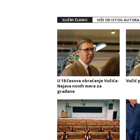
SLIČNI ČLANCI
VIŠE OD ISTOG AUTORA
U 18 časova obraćanje Vučića:
Vučić 
Najava novih mera za
građane