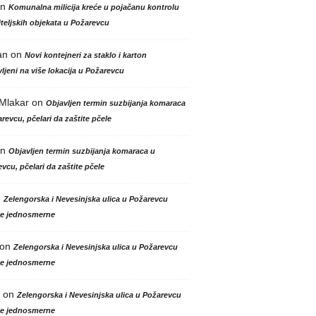
n
Komunalna milicija kreće u pojačanu kontrolu
teljskih objekata u Požarevcu
an
on
Novi kontejneri za staklo i karton
ljeni na više lokacija u Požarevcu
 Mlakar
on
Objavljen termin suzbijanja komaraca
revcu, pčelari da zaštite pčele
n
Objavljen termin suzbijanja komaraca u
vcu, pčelari da zaštite pčele
n
Zelengorska i Nevesinjska ulica u Požarevcu
le jednosmerne
on
Zelengorska i Nevesinjska ulica u Požarevcu
le jednosmerne
on
Zelengorska i Nevesinjska ulica u Požarevcu
le jednosmerne