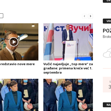
UR
VR
PO
Brok
predstavio nove mere
Vučić najavljuje „top mere“ za
građane: primena kreće već 1.
septembra
S
NA