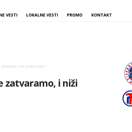
NE VESTI
LOKALNE VESTI
PROMO
KONTAKT
 zatvaramo, i niži razredi onlajn”
e zatvaramo, i niži