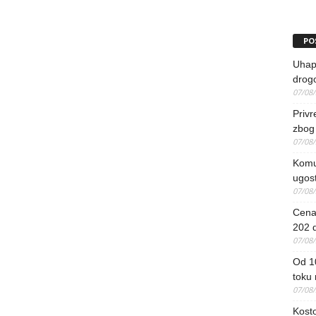
PO
Uhapš
drog
07/08
Priv
zbog 
07/08
Komun
ugost
07/08
Cena 
202 d
07/08
Od 1
toku
07/08
Kosto