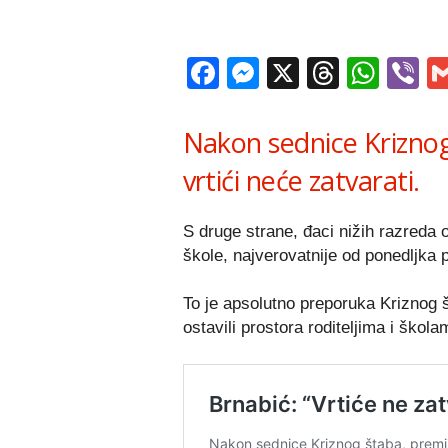
Facebook
Messenger
X
Thread
Wha
V
Nakon sednice Kriznog
vrtići neće zatvarati.
S druge strane, đaci nižih razreda 
škole, najverovatnije od ponedljka 
To je apsolutno preporuka Kriznog 
ostavili prostora roditeljima i škol