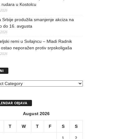
 rudara u Kostolcu
/2026
 Srbije produžila smanjenje akciza na
o do 16. avgusta
/2026
teljski remi u Svilajncu – Mladi Radnik
ostao neporažen protiv srpskoligaša
/2026
NI
I
LENDAR OBJAVA
August 2026
T
W
T
F
S
S
1
2