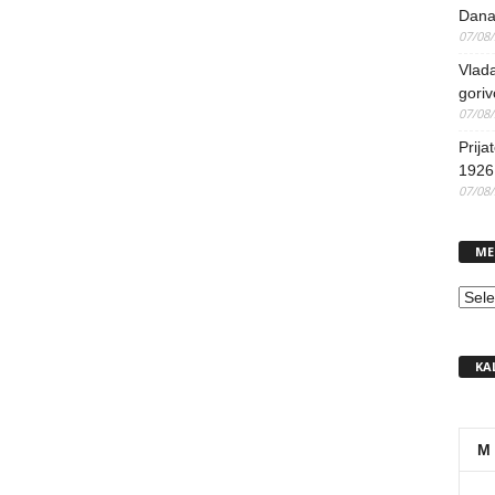
Dana
07/08
Vlada
goriv
07/08
Prija
1926 
07/08
ME
MEN
KA
M