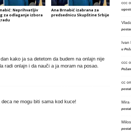
ccc
o
nabić: Neprihvatljiv
Ana Brnabić izabrana za
ugosti
g za odlaganje izbora
predsednicu Skupštine Srbije
gradu
Vlad
postav
Ivan
u Poža
o dan kako ja sa detetom da budem na onlajn nije
ccc
o
a radi onlajn i da nauči a ja moram na posao.
Požare
cc
o
posta
ta deca ne mogu biti sama kod kuce!
Mira
posta
Milos
posta