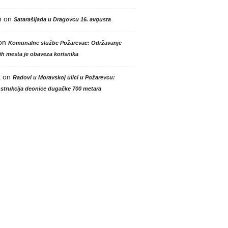
n
on
Satarašijada u Dragovcu 16. avgusta
on
Komunalne službe Požarevac: Održavanje
h mesta je obaveza korisnika
a
on
Radovi u Moravskoj ulici u Požarevcu:
strukcija deonice dugačke 700 metara