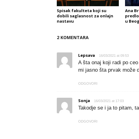
Spisak fakulteta koji su
Ana Br
dobili saglasnost za onlajn
predlo
nastavu
u Beo
2 KOMENTARA
Lepsava
16/03/2021 at 09:53
A šta onaj koji radi po ce
mi jasno šta prvak može d
ODGOVORI
Sonja
16/03/2021 at 17:03
Takodje se i ja to pitam, 
ODGOVORI