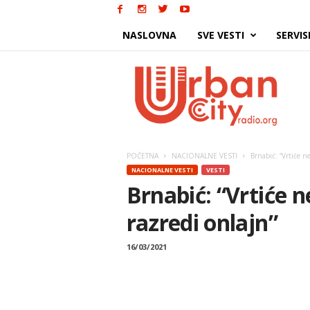
NASLOVNA
SVE VESTI
SERVIS
Urban
City
POČETNA
NACIONALNE VESTI
Brnabić: “Vrtiće ne
NACIONALNE VESTI
VESTI
Brnabić: “Vrtiće n
razredi onlajn”
16/03/2021