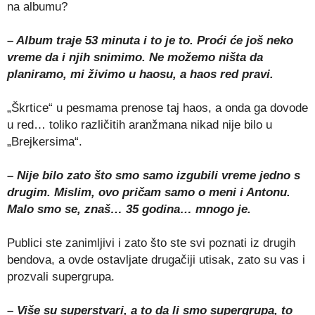
na albumu?
– Album traje 53 minuta i to je to. Proći će još neko
vreme da i njih snimimo. Ne možemo ništa da
planiramo, mi živimo u haosu, a haos red pravi.
„Škrtice“ u pesmama prenose taj haos, a onda ga dovode
u red… toliko različitih aranžmana nikad nije bilo u
„Brejkersima“.
– Nije bilo zato što smo samo izgubili vreme jedno s
drugim. Mislim, ovo pričam samo o meni i Antonu.
Malo smo se, znaš… 35 godina… mnogo je.
Publici ste zanimljivi i zato što ste svi poznati iz drugih
bendova, a ovde ostavljate drugačiji utisak, zato su vas i
prozvali supergrupa.
– Više su superstvari, a to da li smo supergrupa, to