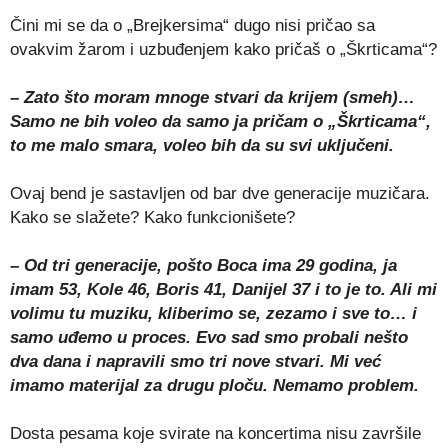
Čini mi se da o „Brejkersima“ dugo nisi pričao sa
ovakvim žarom i uzbuđenjem kako pričaš o „Škrticama“?
– Zato što moram mnoge stvari da krijem (smeh)…
Samo ne bih voleo da samo ja pričam o „Škrticama“,
to me malo smara, voleo bih da su svi uključeni.
Ovaj bend je sastavljen od bar dve generacije muzičara.
Kako se slažete? Kako funkcionišete?
– Od tri generacije, pošto Boca ima 29 godina, ja
imam 53, Kole 46, Boris 41, Danijel 37 i to je to. Ali mi
volimu tu muziku, kliberimo se, zezamo i sve to… i
samo uđemo u proces. Evo sad smo probali nešto
dva dana i napravili smo tri nove stvari. Mi već
imamo materijal za drugu ploču. Nemamo problem.
Dosta pesama koje svirate na koncertima nisu završile