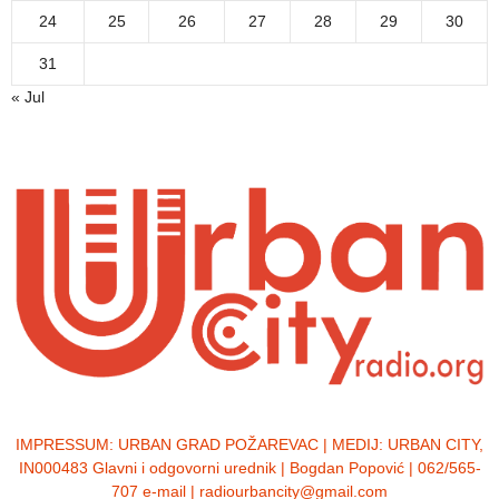
24
25
26
27
28
29
30
31
« Jul
IMPRESSUM:
URBAN GRAD POŽAREVAC | MEDIJ: URBAN CITY,
IN000483 Glavni i odgovorni urednik | Bogdan Popović | 062/565-
707 e-mail | radiourbancity@gmail.com