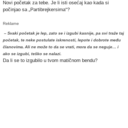
Novi početak za tebe. Je li isti osećaj kao kada si
počinjao sa „Partibrejkersima“?
Reklame
– Svaki početak je lep, zato se i izgubi kasnije, pa svi traže taj
početak, te neke postulate iskrenosti, lepote i dobrote među
članovima. Ali ne može to da se vrati, mora da se neguje… i
ako se izgubi, teško se nalazi.
Da li se to izgubilo u tvom matičnom bendu?