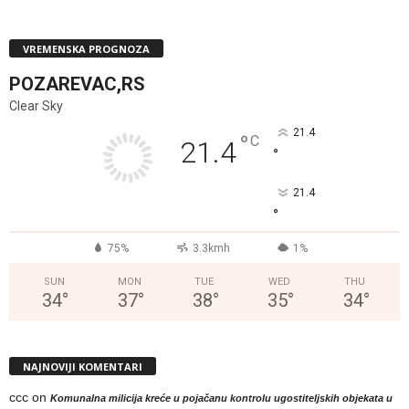
VREMENSKA PROGNOZA
POZAREVAC,RS
Clear Sky
21.4
°
C
21.4
°
21.4
°
75%
3.3kmh
1%
SUN
MON
TUE
WED
THU
34
°
37
°
38
°
35
°
34
°
NAJNOVIJI KOMENTARI
ccc
on
Komunalna milicija kreće u pojačanu kontrolu ugostiteljskih objekata u