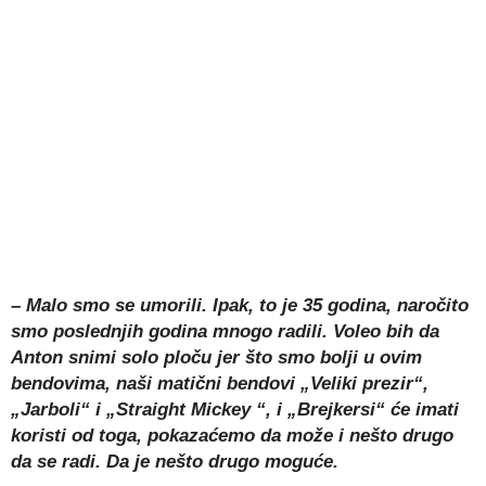
– Malo smo se umorili. Ipak, to je 35 godina, naročito
smo poslednjih godina mnogo radili. Voleo bih da
Anton snimi solo ploču jer što smo bolji u ovim
bendovima, naši matični bendovi „Veliki prezir“,
„Jarboli“ i „Straight Mickey “, i „Brejkersi“ će imati
koristi od toga, pokazaćemo da može i nešto drugo
da se radi. Da je nešto drugo moguće.