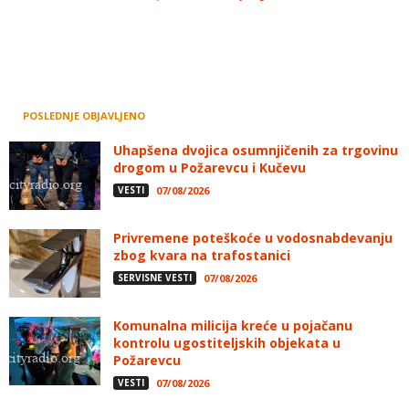
POSLEDNJE OBJAVLJENO
Uhapšena dvojica osumnjičenih za trgovinu
drogom u Požarevcu i Kučevu
VESTI
07/08/2026
Privremene poteškoće u vodosnabdevanju
zbog kvara na trafostanici
SERVISNE VESTI
07/08/2026
Komunalna milicija kreće u pojačanu
kontrolu ugostiteljskih objekata u
Požarevcu
VESTI
07/08/2026