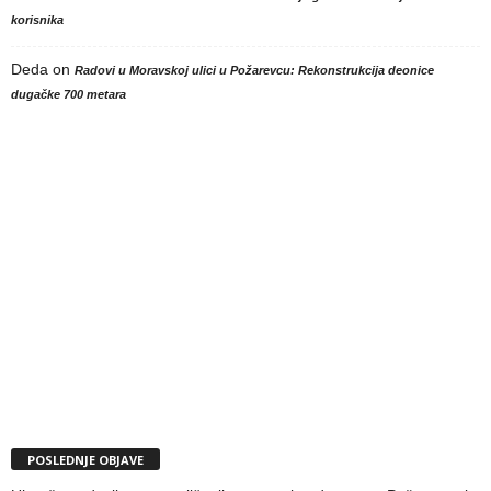
korisnika
Deda
on
Radovi u Moravskoj ulici u Požarevcu: Rekonstrukcija deonice
dugačke 700 metara
POSLEDNJE OBJAVE