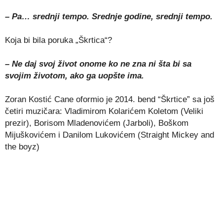
– Pa… srednji tempo. Srednje godine, srednji tempo.
Koja bi bila poruka „Škrtica“?
– Ne daj svoj život onome ko ne zna ni šta bi sa
svojim životom, ako ga uopšte ima.
Zoran Kostić Cane oformio je 2014. bend “Škrtice” sa još
četiri muzičara: Vladimirom Kolarićem Koletom (Veliki
prezir), Borisom Mladenovićem (Jarboli), Boškom
Mijuškovićem i Danilom Lukovićem (Straight Mickey and
the boyz)