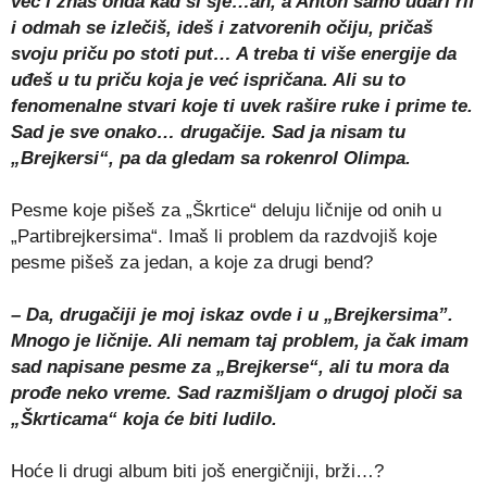
već i znaš onda kad si sje…an, a Anton samo udari rif
i odmah se izlečiš, ideš i zatvorenih očiju, pričaš
svoju priču po stoti put… A treba ti više energije da
uđeš u tu priču koja je već ispričana. Ali su to
fenomenalne stvari koje ti uvek rašire ruke i prime te.
Sad je sve onako… drugačije. Sad ja nisam tu
„Brejkersi“, pa da gledam sa rokenrol Olimpa.
Pesme koje pišeš za „Škrtice“ deluju ličnije od onih u
„Partibrejkersima“. Imaš li problem da razdvojiš koje
pesme pišeš za jedan, a koje za drugi bend?
– Da, drugačiji je moj iskaz ovde i u „Brejkersima”.
Mnogo je ličnije. Ali nemam taj problem, ja čak imam
sad napisane pesme za „Brejkerse“, ali tu mora da
prođe neko vreme. Sad razmišljam o drugoj ploči sa
„Škrticama“ koja će biti ludilo.
Hoće li drugi album biti još energičniji, brži…?