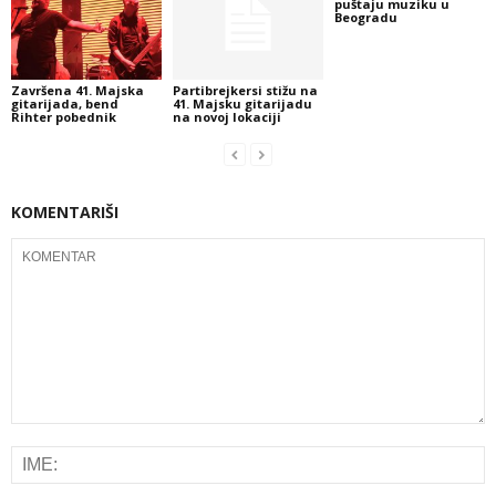
puštaju muziku u
Beogradu
Završena 41. Majska
Partibrejkersi stižu na
gitarijada, bend
41. Majsku gitarijadu
Rihter pobednik
na novoj lokaciji
KOMENTARIŠI