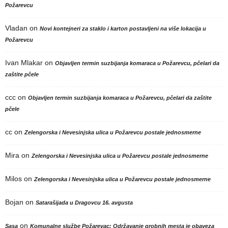
Požarevcu
Vladan
on
Novi kontejneri za staklo i karton postavljeni na više lokacija u
Požarevcu
Ivan Mlakar
on
Objavljen termin suzbijanja komaraca u Požarevcu, pčelari da
zaštite pčele
ccc
on
Objavljen termin suzbijanja komaraca u Požarevcu, pčelari da zaštite
pčele
cc
on
Zelengorska i Nevesinjska ulica u Požarevcu postale jednosmerne
Mira
on
Zelengorska i Nevesinjska ulica u Požarevcu postale jednosmerne
Milos
on
Zelengorska i Nevesinjska ulica u Požarevcu postale jednosmerne
Bojan
on
Satarašijada u Dragovcu 16. avgusta
on
Sasa
Komunalne službe Požarevac: Održavanje grobnih mesta je obaveza