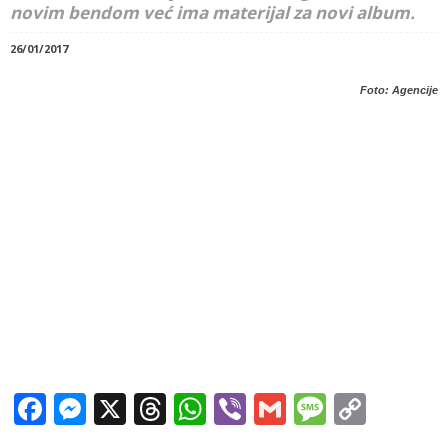
novim bendom već ima materijal za novi album.
26/01/2017
Foto: Agencije
Facebook
Messenger
X
Threads
WhatsApp
Viber
Gmail
Messag
Copy
Link