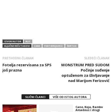
IZVOR/AUTOR
BLIC
KLJUČNE REČI/TAGOVI
CANE
PARTIBREJKERSI
ŠKRTICE
PRETHODNI ČLANAK
SLEDEĆI ČLANAK
Fotelja rezervisana za SPS
MONSTRUM PRED SUDOM
još prazna
Počinje suđenje
optuženom za iživljavanje
nad Marijom Ferizović
SLIČNI ČLANCI
VIŠE OD ISTOG AUTORA
Cane, Koja, Rambo
Amadeus i drugi