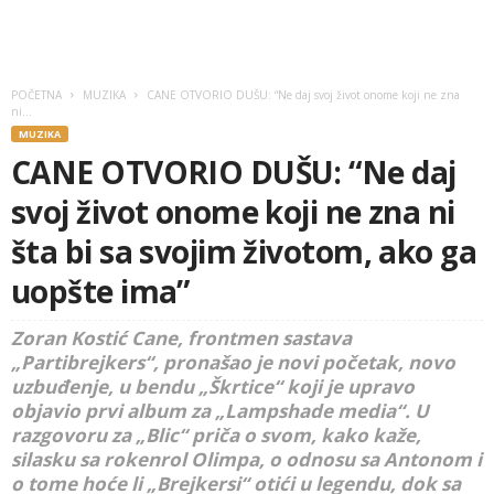
POČETNA
MUZIKA
CANE OTVORIO DUŠU: “Ne daj svoj život onome koji ne zna
ni...
MUZIKA
CANE OTVORIO DUŠU: “Ne daj
svoj život onome koji ne zna ni
šta bi sa svojim životom, ako ga
uopšte ima”
Zoran Kostić Cane, frontmen sastava
„Partibrejkers“, pronašao je novi početak, novo
uzbuđenje, u bendu „Škrtice“ koji je upravo
objavio prvi album za „Lampshade media“. U
razgovoru za „Blic“ priča o svom, kako kaže,
silasku sa rokenrol Olimpa, o odnosu sa Antonom i
o tome hoće li „Brejkersi“ otići u legendu, dok sa