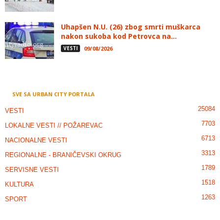
Uhapšen N.U. (26) zbog smrti muškarca
nakon sukoba kod Petrovca na...
VESTI
09/08/2026
SVE SA URBAN CITY PORTALA
25084
VESTI
7703
LOKALNE VESTI // POŽAREVAC
6713
NACIONALNE VESTI
3313
REGIONALNE - BRANIČEVSKI OKRUG
1789
SERVISNE VESTI
1518
KULTURA
1263
SPORT