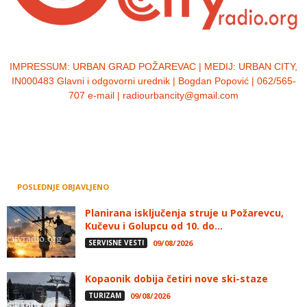
IMPRESSUM:
URBAN GRAD POŽAREVAC | MEDIJ: URBAN CITY,
IN000483 Glavni i odgovorni urednik | Bogdan Popović | 062/565-
707 e-mail | radiourbancity@gmail.com
POSLEDNJE OBJAVLJENO
Planirana isključenja struje u Požarevcu,
Kučevu i Golupcu od 10. do...
SERVISNE VESTI
09/08/2026
Kopaonik dobija četiri nove ski-staze
TURIZAM
09/08/2026