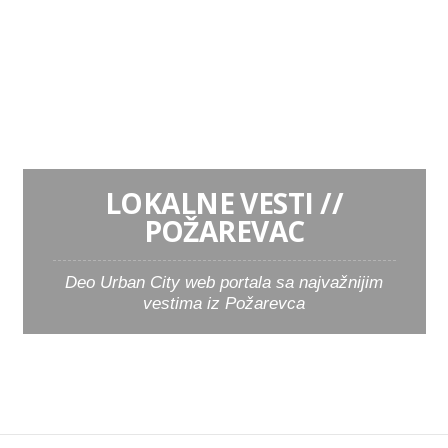
POČETNA
LOKALNE VESTI // POŽAREVAC
LOKALNE VESTI //
POŽAREVAC
Deo Urban City web portala sa najvažnijim
vestima iz Požarevca