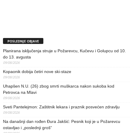
POSLEDNJE OBJAVE
Planirana isključenja struje u Požarevcu, Kučevu i Golupcu od 10.
do 13. avgusta
09/08/2026
Kopaonik dobija četiri nove ski-staze
09/08/2026
Uhapšen N.U. (26) zbog smrti muškarca nakon sukoba kod
Petrovca na Mlavi
09/08/2026
Sveti Pantelejmon: Zaštitnik lekara i praznik posvećen zdravlju
09/08/2026
Na današnji dan rođen Đura Jakšić: Pesnik koji je u Požarevcu
ostavljao i „poslednji groš“