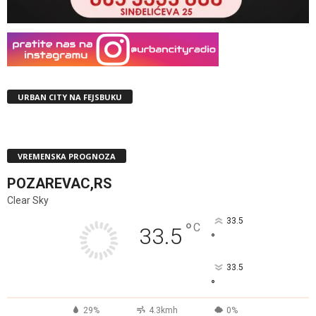
URBAN CITY NA FEJSBUKU
VREMENSKA PROGNOZA
POZAREVAC,RS
Clear Sky
33.5
°
C
33.5
°
33.5
°
29%
4.3kmh
0%