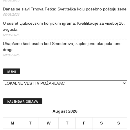
08/08/2026
Danas se slavi Trnova Petka: Svetiteljka koju posebno poštuju žene
08/08/2026
U susret Ljubičevskim konjičkim igrama: Kvalifikacije za višeboj 16.
avgusta
08/08/2026
Uhapšeno šest osoba kod Smedereva, zaplenjeno oko pola tone
droge
08/08/2026
MENI
MENI
KALENDAR OBJAVA
August 2026
M
T
W
T
F
S
S