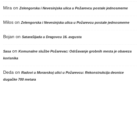
Mira
on
Zelengorska i Nevesinjska ulica u Požarevcu postale jednosmerne
Milos
on
Zelengorska i Nevesinjska ulica u Požarevcu postale jednosmerne
Bojan
on
Satarašijada u Dragovcu 16. avgusta
on
Sasa
Komunalne službe Požarevac: Održavanje grobnih mesta je obaveza
korisnika
Deda
on
Radovi u Moravskoj ulici u Požarevcu: Rekonstrukcija deonice
dugačke 700 metara