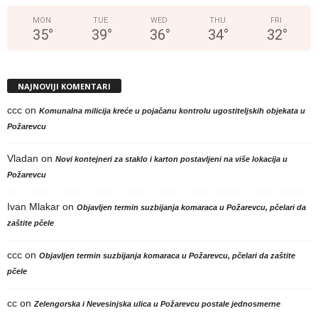
MON
TUE
WED
THU
FRI
35
°
39
°
36
°
34
°
32
°
NAJNOVIJI KOMENTARI
ccc
on
Komunalna milicija kreće u pojačanu kontrolu ugostiteljskih objekata u
Požarevcu
Vladan
on
Novi kontejneri za staklo i karton postavljeni na više lokacija u
Požarevcu
Ivan Mlakar
on
Objavljen termin suzbijanja komaraca u Požarevcu, pčelari da
zaštite pčele
ccc
on
Objavljen termin suzbijanja komaraca u Požarevcu, pčelari da zaštite
pčele
cc
on
Zelengorska i Nevesinjska ulica u Požarevcu postale jednosmerne