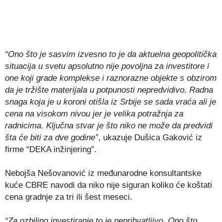
“Ono što je sasvim izvesno to je da aktuelna geopolitička
situacija u svetu apsolutno nije povoljna za investitore i
one koji grade komplekse i raznorazne objekte s obzirom
da je tržište materijala u potpunosti nepredvidivo. Radna
snaga koja je u koroni otišla iz Srbije se sada vraća ali je
cena na visokom nivou jer je velika potražnja za
radnicima. Ključna stvar je što niko ne može da predvidi
šta će biti za dve godine”
, ukazuje Dušica Gaković iz
firme “DEKA inžinjering”.
Nebojša Nešovanović iz međunarodne konsultantske
kuće CBRE navodi da niko nije siguran koliko će koštati
cena gradnje za tri ili šest meseci.
“Za ozbiljno investiranje to je neprihvatljivo. Ono što