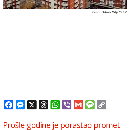
Foto: Urban City // B.P.
Facebook
Messenger
X
Threads
WhatsApp
Viber
Gmail
Messag
Copy
Link
Prošle godine je porastao promet