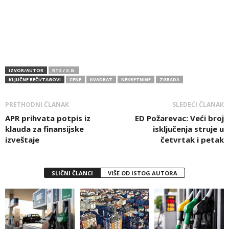
IZVOR/AUTOR
RTS / S.G.
KLJUČNE REČI/TAGOVI
CENE
KVADRAT
NEKRETNINE
ZGRADA
PRETHODNI ČLANAK
SLEDEĆI ČLANAK
APR prihvata potpis iz
ED Požarevac: Veći broj
klauda za finansijske
isključenja struje u
izveštaje
četvrtak i petak
SLIČNI ČLANCI
VIŠE OD ISTOG AUTORA