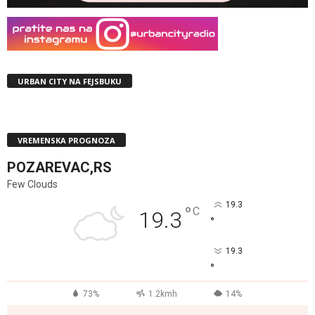
URBAN CITY NA FEJSBUKU
VREMENSKA PROGNOZA
POZAREVAC,RS
Few Clouds
19.3
°
C
19.3
°
19.3
°
73%
1.2kmh
14%