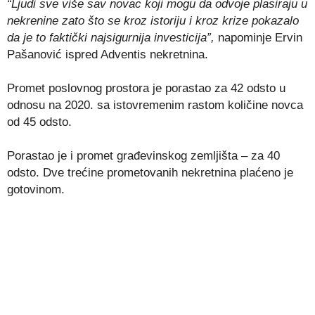
“Ljudi sve više sav novac koji mogu da odvoje plasiraju u
nekrenine zato što se kroz istoriju i kroz krize pokazalo
da je to faktički najsigurnija investicija”,
napominje Ervin
Pašanović ispred Adventis nekretnina.
Promet poslovnog prostora je porastao za 42 odsto u
odnosu na 2020. sa istovremenim rastom količine novca
od 45 odsto.
Porastao je i promet građevinskog zemljišta – za 40
odsto. Dve trećine prometovanih nekretnina plaćeno je
gotovinom.