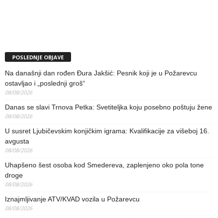
POSLEDNJE OBJAVE
Na današnji dan rođen Đura Jakšić: Pesnik koji je u Požarevcu
ostavljao i „poslednji groš“
08/08/2026
Danas se slavi Trnova Petka: Svetiteljka koju posebno poštuju žene
08/08/2026
U susret Ljubičevskim konjičkim igrama: Kvalifikacije za višeboj 16.
avgusta
08/08/2026
Uhapšeno šest osoba kod Smedereva, zaplenjeno oko pola tone
droge
08/08/2026
Iznajmljivanje ATV/KVAD vozila u Požarevcu
08/08/2026