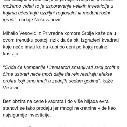
možemo videti to je usporavanje velikih investicija u
kojima učestvuju ozbiljni regionalni ili međunarodni
igrači”
, dodaje Nešovanović.
Mihailo Vesović iz Privredne komore Srbije kaže da u
ovom trenutku postoji rizik da će biti izgrađeni kvadrati
koje neće imati ko da kupi po ceni po kojoj realno
koštaju.
“Onda će kompanije i investitori smanjivati svoj profit s
čime ustvari neće moći dalje da reinvestiraju efekte
profita koji smo imali u zadnjih sedam godina”,
kaže
Vesović.
Bez obzira na cene kvadrata i do više hiljada evra
stanovi se lako prodaju jer mnogi nekretnine vide kao
najsigurnije investicije.