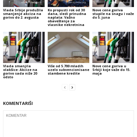
Vlada Srbije produžila
Ko propusti rok od 30
Nove cene goriva
smanjenje akciza na
dana, sledi prinudna
stupile na snagu i važe
gorivo do 2. avgusta
naplata: Važno
do 5. juna
obaveštenje za
vlasnike nekretnina
Vlada smanjila
Više od 5.700 mladih
Nove cene goriva u
olakšice: Akcize na
uzelo subvencionisane
Srbiji koje važe do 15.
gorivo sada niže 20
stambene kredite
maja
odsto
KOMENTARIŠI