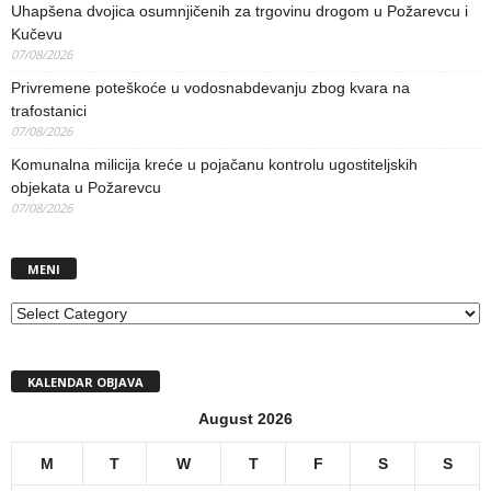
Uhapšena dvojica osumnjičenih za trgovinu drogom u Požarevcu i
Kučevu
07/08/2026
Privremene poteškoće u vodosnabdevanju zbog kvara na
trafostanici
07/08/2026
Komunalna milicija kreće u pojačanu kontrolu ugostiteljskih
objekata u Požarevcu
07/08/2026
MENI
MENI
KALENDAR OBJAVA
August 2026
M
T
W
T
F
S
S