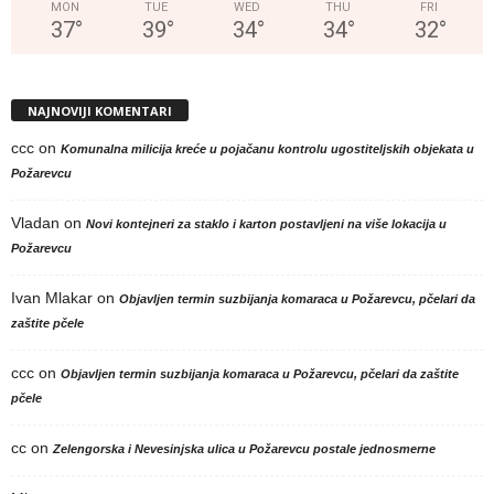
MON
TUE
WED
THU
FRI
37
°
39
°
34
°
34
°
32
°
NAJNOVIJI KOMENTARI
ccc
on
Komunalna milicija kreće u pojačanu kontrolu ugostiteljskih objekata u
Požarevcu
Vladan
on
Novi kontejneri za staklo i karton postavljeni na više lokacija u
Požarevcu
Ivan Mlakar
on
Objavljen termin suzbijanja komaraca u Požarevcu, pčelari da
zaštite pčele
ccc
on
Objavljen termin suzbijanja komaraca u Požarevcu, pčelari da zaštite
pčele
cc
on
Zelengorska i Nevesinjska ulica u Požarevcu postale jednosmerne