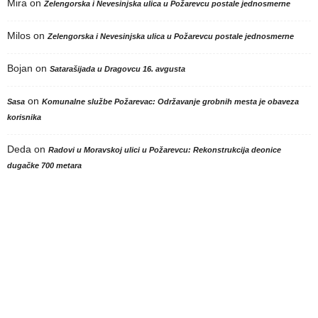
Mira
on
Zelengorska i Nevesinjska ulica u Požarevcu postale jednosmerne
Milos
on
Zelengorska i Nevesinjska ulica u Požarevcu postale jednosmerne
Bojan
on
Satarašijada u Dragovcu 16. avgusta
on
Sasa
Komunalne službe Požarevac: Održavanje grobnih mesta je obaveza
korisnika
Deda
on
Radovi u Moravskoj ulici u Požarevcu: Rekonstrukcija deonice
dugačke 700 metara