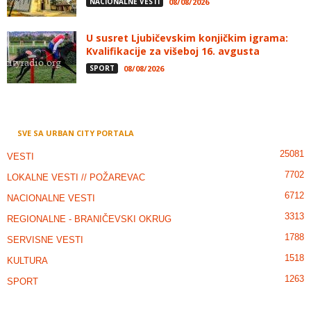
NACIONALNE VESTI
08/08/2026
U susret Ljubičevskim konjičkim igrama:
Kvalifikacije za višeboj 16. avgusta
SPORT
08/08/2026
SVE SA URBAN CITY PORTALA
25081
VESTI
7702
LOKALNE VESTI // POŽAREVAC
6712
NACIONALNE VESTI
3313
REGIONALNE - BRANIČEVSKI OKRUG
1788
SERVISNE VESTI
1518
KULTURA
1263
SPORT