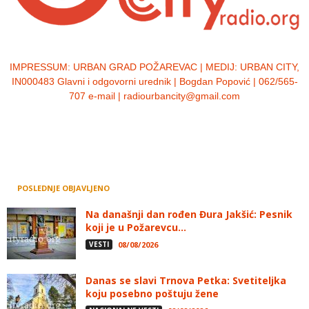
IMPRESSUM:
URBAN GRAD POŽAREVAC | MEDIJ: URBAN CITY,
IN000483 Glavni i odgovorni urednik | Bogdan Popović | 062/565-
707 e-mail | radiourbancity@gmail.com
POSLEDNJE OBJAVLJENO
Na današnji dan rođen Đura Jakšić: Pesnik
koji je u Požarevcu...
VESTI
08/08/2026
Danas se slavi Trnova Petka: Svetiteljka
koju posebno poštuju žene