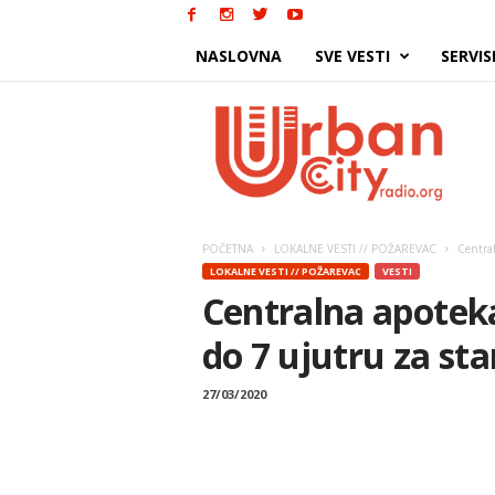
NASLOVNA
SVE VESTI
SERVIS
Urban
City
POČETNA
LOKALNE VESTI // POŽAREVAC
Central
LOKALNE VESTI // POŽAREVAC
VESTI
Centralna apoteka
do 7 ujutru za sta
27/03/2020