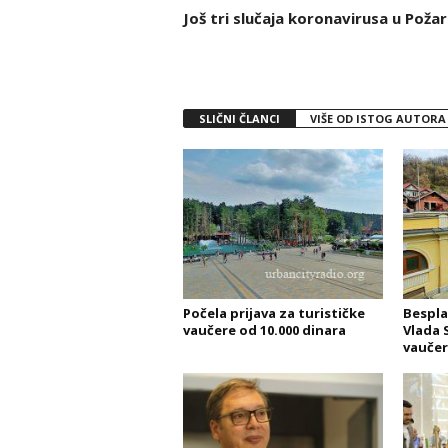
Još tri slučaja koronavirusa u Poža
SLIČNI ČLANCI
VIŠE OD ISTOG AUTORA
Počela prijava za turističke
Bespla
vaučere od 10.000 dinara
Vlada 
vaučer