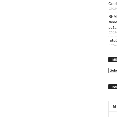
Grad 
07/08
RHMZ 
slede
poža
07/08
Isjlj
07/08
ME
MEN
KA
M