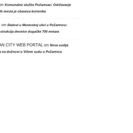
on
Komunalne službe Požarevac: Održavanje
h mesta je obaveza korisnika
a
on
Radovi u Moravskoj ulici u Požarevcu:
strukcija deonice dugačke 700 metara
AN CITY WEB PORTAL
on
Nova sudija
la na dužnost u Višem sudu u Požarevcu