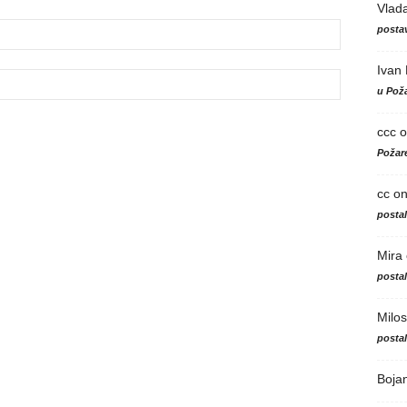
Vlad
postav
Ivan
u Poža
ccc
o
Požare
cc
o
posta
Mira
posta
Milos
posta
Boja