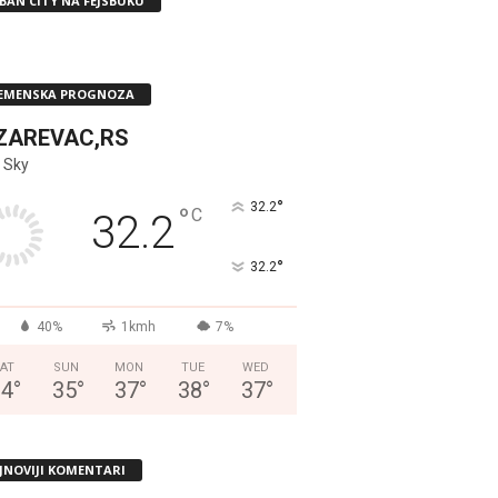
BAN CITY NA FEJSBUKU
EMENSKA PROGNOZA
ZAREVAC,RS
 Sky
°
32.2
°
C
32.2
°
32.2
40%
1kmh
7%
AT
SUN
MON
TUE
WED
34
°
35
°
37
°
38
°
37
°
JNOVIJI KOMENTARI