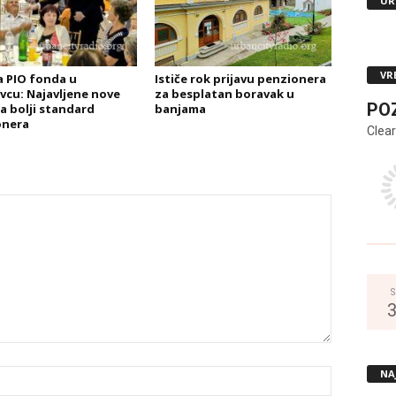
UR
VR
a PIO fonda u
Ističe rok prijavu penzionera
vcu: Najavljene nove
za besplatan boravak u
PO
a bolji standard
banjama
onera
Clear
S
NA