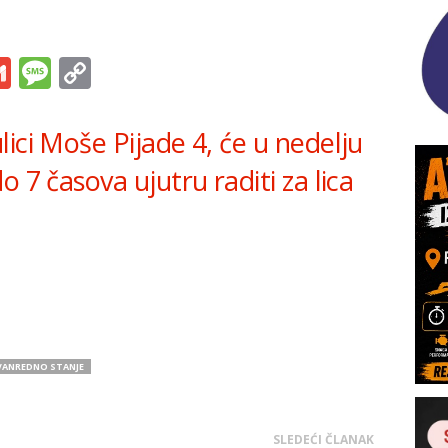
s
tsApp
iber
Gmail
Message
Copy
Link
ici Moše Pijade 4, će u nedelju
 7 časova ujutru raditi za lica
VANREDNO STANJE
SLEDEĆI ČLANAK