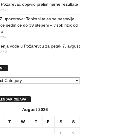
Požarevac objavio preliminarne rezultate
/2026
upozorava: Toplotni talas se nastavlja,
će sedmice do 39 stepeni – visok rizik od
ra
/2026
učenja vode u Požarevcu za petak 7. avgust
/2026
NI
I
LENDAR OBJAVA
August 2026
T
W
T
F
S
S
1
2