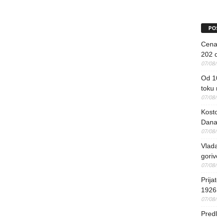
PO
Cena 
202 d
07/08
Od 1
toku
07/08
Kosto
Dana
07/08
Vlada
goriv
07/08
Prija
1926 
07/08
Predl