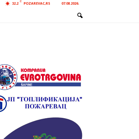
C
POZAREVAC,RS
07.08.2026.
32.2