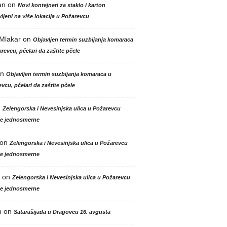
an
on
Novi kontejneri za staklo i karton
ljeni na više lokacija u Požarevcu
 Mlakar
on
Objavljen termin suzbijanja komaraca
revcu, pčelari da zaštite pčele
n
Objavljen termin suzbijanja komaraca u
vcu, pčelari da zaštite pčele
n
Zelengorska i Nevesinjska ulica u Požarevcu
le jednosmerne
on
Zelengorska i Nevesinjska ulica u Požarevcu
le jednosmerne
on
Zelengorska i Nevesinjska ulica u Požarevcu
le jednosmerne
n
on
Satarašijada u Dragovcu 16. avgusta