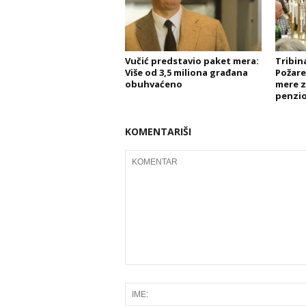
Vučić predstavio paket mera:
Tribin
Više od 3,5 miliona građana
Požare
obuhvaćeno
mere z
penzi
KOMENTARIŠI