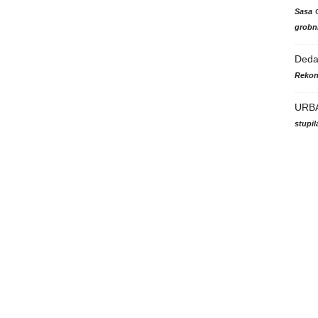
Sasa
grobni
Ded
Rekon
URB
stupi