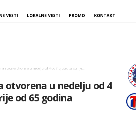
NE VESTI
LOKALNE VESTI
PROMO
KONTAKT
na apoteka otvorena u nedelju od 4 do 7 ujutru za starije...
 otvorena u nedelju od 4
rije od 65 godina