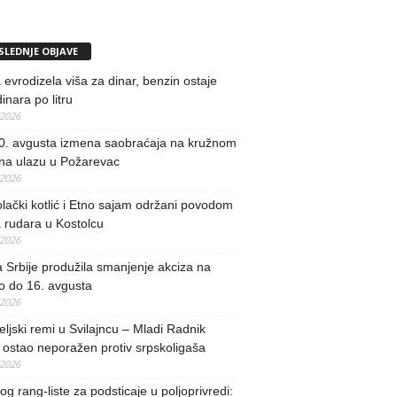
SLEDNJE OBJAVE
evrodizela viša za dinar, benzin ostaje
inara po litru
/2026
0. avgusta izmena saobraćaja na kružnom
 na ulazu u Požarevac
/2026
lački kotlić i Etno sajam održani povodom
 rudara u Kostolcu
/2026
 Srbije produžila smanjenje akciza na
o do 16. avgusta
/2026
teljski remi u Svilajncu – Mladi Radnik
ostao neporažen protiv srpskoligaša
/2026
og rang-liste za podsticaje u poljoprivredi: