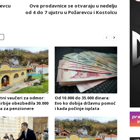
revcu
Ove prodavnice se otvaraju u nedelju
od 4 do 7 ujutru u Požarevcu i Kostolcu
tni vaučeri za odmor:
Od 10.000 do 35.000 dinara:
Srbije obezbedila 30.000
Evo ko dobija državnu pomoć
a za penzionere
i kada počinje isplata