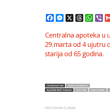
Facebook
Messenger
X
Thread
Wha
V
Centralna apoteka u ul
29.marta od 4 ujutru do
starija od 65 godina.
IZVOR/AUTOR
GRAD POZAREVAC
KLJUČNE REČI/TAGOVI
APOTEKA
PENZIONERI
PRETHODNI ČLANAK