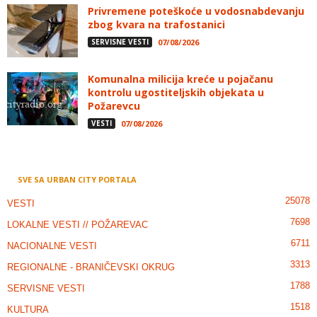
Privremene poteškoće u vodosnabdevanju
zbog kvara na trafostanici
SERVISNE VESTI
07/08/2026
Komunalna milicija kreće u pojačanu
kontrolu ugostiteljskih objekata u
Požarevcu
VESTI
07/08/2026
SVE SA URBAN CITY PORTALA
25078
VESTI
7698
LOKALNE VESTI // POŽAREVAC
6711
NACIONALNE VESTI
3313
REGIONALNE - BRANIČEVSKI OKRUG
1788
SERVISNE VESTI
1518
KULTURA