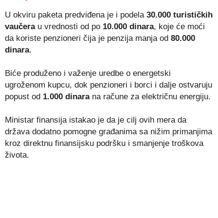
U okviru paketa predviđena je i podela
30.000 turističkih
vaučera
u vrednosti od po
10.000 dinara
, koje će moći
da koriste penzioneri čija je penzija manja od
80.000
dinara
.
Biće produženo i važenje uredbe o energetski
ugroženom kupcu, dok penzioneri i borci i dalje ostvaruju
popust od
1.000 dinara
na račune za električnu energiju.
Ministar finansija istakao je da je cilj ovih mera da
država dodatno pomogne građanima sa nižim primanjima
kroz direktnu finansijsku podršku i smanjenje troškova
života.