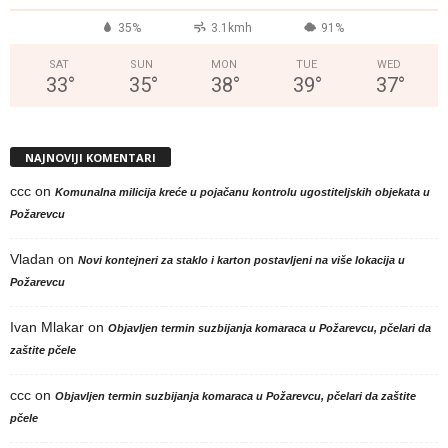
35%
3.1kmh
91%
SAT
SUN
MON
TUE
WED
33
°
35
°
38
°
39
°
37
°
NAJNOVIJI KOMENTARI
ccc
on
Komunalna milicija kreće u pojačanu kontrolu ugostiteljskih objekata u
Požarevcu
Vladan
on
Novi kontejneri za staklo i karton postavljeni na više lokacija u
Požarevcu
Ivan Mlakar
on
Objavljen termin suzbijanja komaraca u Požarevcu, pčelari da
zaštite pčele
ccc
on
Objavljen termin suzbijanja komaraca u Požarevcu, pčelari da zaštite
pčele