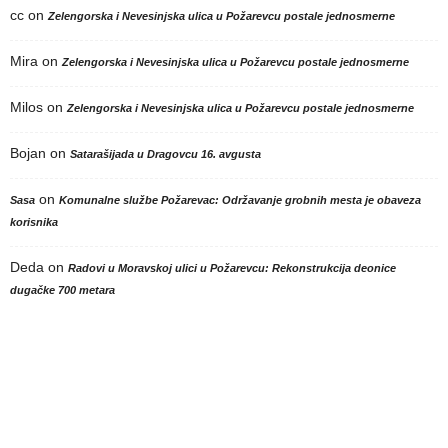
cc
on
Zelengorska i Nevesinjska ulica u Požarevcu postale jednosmerne
Mira
on
Zelengorska i Nevesinjska ulica u Požarevcu postale jednosmerne
Milos
on
Zelengorska i Nevesinjska ulica u Požarevcu postale jednosmerne
Bojan
on
Satarašijada u Dragovcu 16. avgusta
on
Sasa
Komunalne službe Požarevac: Održavanje grobnih mesta je obaveza
korisnika
Deda
on
Radovi u Moravskoj ulici u Požarevcu: Rekonstrukcija deonice
dugačke 700 metara