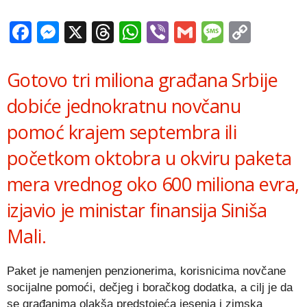
Facebook
Messenger
X
Threads
WhatsApp
Viber
Gmail
Messag
Copy
Link
Gotovo tri miliona građana Srbije
dobiće jednokratnu novčanu
pomoć krajem septembra ili
početkom oktobra u okviru paketa
mera vrednog oko 600 miliona evra,
izjavio je ministar finansija Siniša
Mali.
Paket je namenjen penzionerima, korisnicima novčane
socijalne pomoći, dečjeg i boračkog dodatka, a cilj je da
se građanima olakša predstojeća jesenja i zimska