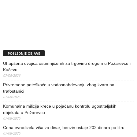
POSLEDNJE OBJAVE
Uhapšena dvojica osumnjičenih za trgovinu drogom u Požarevcu i
Kučevu
07/08/2026
Privremene poteškoće u vodosnabdevanju zbog kvara na
trafostanici
07/08/2026
Komunalna milicija kreće u pojačanu kontrolu ugostiteljskih
objekata u Požarevcu
07/08/2026
Cena evrodizela viša za dinar, benzin ostaje 202 dinara po litru
07/08/2026