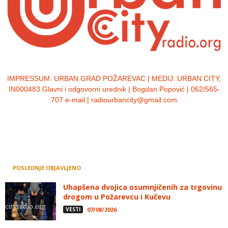
IMPRESSUM:
URBAN GRAD POŽAREVAC | MEDIJ: URBAN CITY,
IN000483 Glavni i odgovorni urednik | Bogdan Popović | 062/565-
707 e-mail | radiourbancity@gmail.com
POSLEDNJE OBJAVLJENO
Uhapšena dvojica osumnjičenih za trgovinu
drogom u Požarevcu i Kučevu
VESTI
07/08/2026