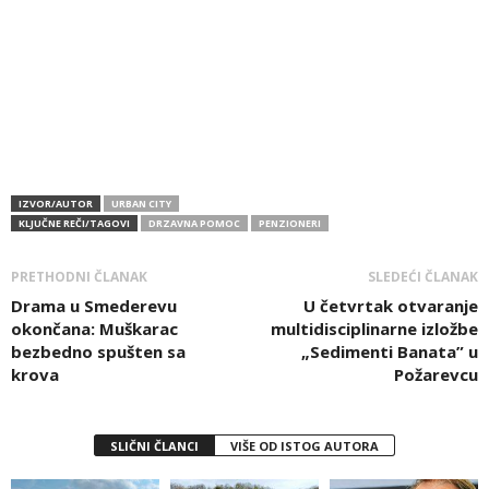
IZVOR/AUTOR
URBAN CITY
KLJUČNE REČI/TAGOVI
DRZAVNA POMOC
PENZIONERI
PRETHODNI ČLANAK
SLEDEĆI ČLANAK
Drama u Smederevu
U četvrtak otvaranje
okončana: Muškarac
multidisciplinarne izložbe
bezbedno spušten sa
„Sedimenti Banata” u
krova
Požarevcu
SLIČNI ČLANCI
VIŠE OD ISTOG AUTORA