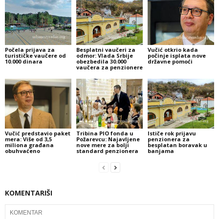
Počela prijava za
Besplatni vaučeri za
Vučić otkrio kada
turističke vaučere od
odmor: Vlada Srbije
počinje isplata nove
10.000 dinara
obezbedila 30.000
državne pomoći
vaučera za penzionere
Vučić predstavio paket
Tribina PIO fonda u
Ističe rok prijavu
mera: Više od 3,5
Požarevcu: Najavljene
penzionera za
miliona građana
nove mere za bolji
besplatan boravak u
obuhvaćeno
standard penzionera
banjama
KOMENTARIŠI