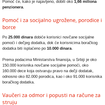
Pomoć će, kako je najavljeno, dobiti oko
1,66 miliona
penzionera
.
Pomoć i za socijalno ugrožene, porodice i
borce
Po
25.000 dinara
dobiće korisnici novčane socijalne
pomoći i dečjeg dodatka, dok će korisnicima boračkog
dodatka biti isplaćeno po
10.000 dinara
.
Prema podacima Ministarstva finansija, u Srbiji je oko
150.000 korisnika novčane socijalne pomoći, oko
160.000 dece koja ostvaruju pravo na dečji dodatak,
odnosno oko 82.000 porodica, kao i oko 91.000 korisnika
boračkog dodatka.
Vaučeri za odmor i popusti na račune za
struju