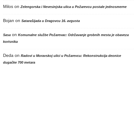
Milos
on
Zelengorska i Nevesinjska ulica u Požarevcu postale jednosmerne
Bojan
on
Satarašijada u Dragovcu 16. avgusta
on
Sasa
Komunalne službe Požarevac: Održavanje grobnih mesta je obaveza
korisnika
Deda
on
Radovi u Moravskoj ulici u Požarevcu: Rekonstrukcija deonice
dugačke 700 metara