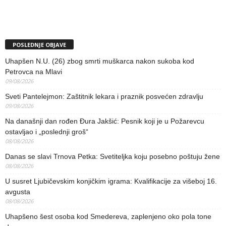
POSLEDNJE OBJAVE
Uhapšen N.U. (26) zbog smrti muškarca nakon sukoba kod
Petrovca na Mlavi
09/08/2026
Sveti Pantelejmon: Zaštitnik lekara i praznik posvećen zdravlju
09/08/2026
Na današnji dan rođen Đura Jakšić: Pesnik koji je u Požarevcu
ostavljao i „poslednji groš“
08/08/2026
Danas se slavi Trnova Petka: Svetiteljka koju posebno poštuju žene
08/08/2026
U susret Ljubičevskim konjičkim igrama: Kvalifikacije za višeboj 16.
avgusta
08/08/2026
Uhapšeno šest osoba kod Smedereva, zaplenjeno oko pola tone