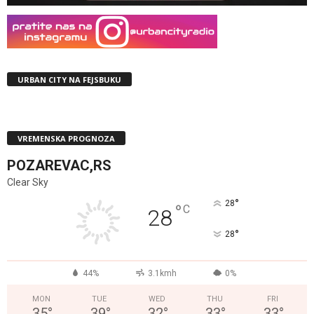
URBAN CITY NA FEJSBUKU
VREMENSKA PROGNOZA
POZAREVAC,RS
Clear Sky
°
28
°
C
28
°
28
44%
3.1kmh
0%
MON
TUE
WED
THU
FRI
35
°
39
°
32
°
33
°
33
°