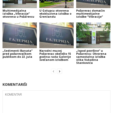
Multimedijalna
U Golupcu otvorena
Požarevac domaćin
izložba „Vibracije”
ekskluzivna izložba o
multimedijalne
otvorena u Požarevcu
Grenlandu
izložbe “Vibracije”
„Sedimenti Banata“
Narodni muzej
„Ispod površine“ u
pred požarevačkom
Požarevac obeležio 15
Požarevcu: Otvorena
publikom do 22. jula
godina rada Galerije
samostalna izložba
svečanom izložbom
slika Vukašina
Stankovića
KOMENTARIŠI