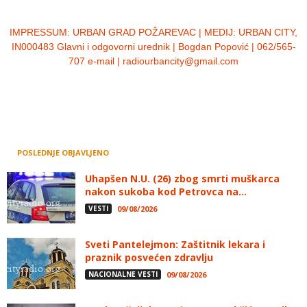
IMPRESSUM:
URBAN GRAD POŽAREVAC | MEDIJ: URBAN CITY,
IN000483 Glavni i odgovorni urednik | Bogdan Popović | 062/565-
707 e-mail | radiourbancity@gmail.com
POSLEDNJE OBJAVLJENO
Uhapšen N.U. (26) zbog smrti muškarca
nakon sukoba kod Petrovca na...
VESTI
09/08/2026
Sveti Pantelejmon: Zaštitnik lekara i
praznik posvećen zdravlju
NACIONALNE VESTI
09/08/2026