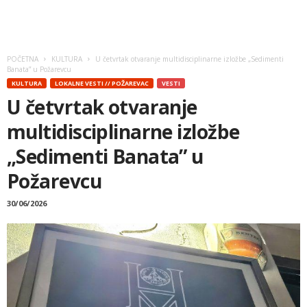
POČETNA
KULTURA
U četvrtak otvaranje multidisciplinarne izložbe „Sedimenti
Banata” u Požarevcu
KULTURA
LOKALNE VESTI // POŽAREVAC
VESTI
U četvrtak otvaranje
multidisciplinarne izložbe
„Sedimenti Banata” u
Požarevcu
30/06/2026