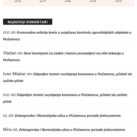
NAJNOVIJI KOMENTARI
ccc
on
Komunalna milicija kreće u pojačanu kontrolu ugostiteljskih objekata u
Požarevcu
Vladan
on
Novi kontejneri za staklo i karton postavljeni na više lokacija u
Požarevcu
Ivan Mlakar
on
Objavljen termin suzbijanja komaraca u Požarevcu, pčelari da
zaštite pčele
ccc
on
Objavljen termin suzbijanja komaraca u Požarevcu, pčelari da zaštite
pčele
cc
on
Zelengorska i Nevesinjska ulica u Požarevcu postale jednosmerne
Mira
on
Zelengorska i Nevesinjska ulica u Požarevcu postale jednosmerne