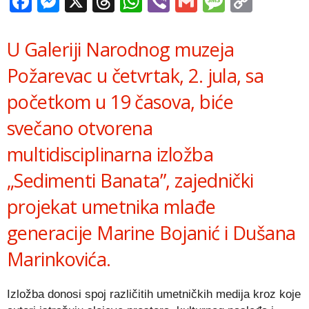
Facebook
Messenger
X
Threads
WhatsApp
Viber
Gmail
Messag
Copy
Link
U Galeriji Narodnog muzeja
Požarevac u četvrtak, 2. jula, sa
početkom u 19 časova, biće
svečano otvorena
multidisciplinarna izložba
„Sedimenti Banata”, zajednički
projekat umetnika mlađe
generacije Marine Bojanić i Dušana
Marinkovića.
Izložba donosi spoj različitih umetničkih medija kroz koje