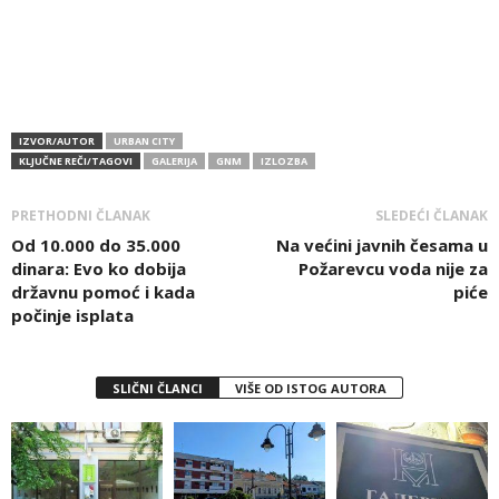
IZVOR/AUTOR
URBAN CITY
KLJUČNE REČI/TAGOVI
GALERIJA
GNM
IZLOZBA
PRETHODNI ČLANAK
SLEDEĆI ČLANAK
Od 10.000 do 35.000
Na većini javnih česama u
dinara: Evo ko dobija
Požarevcu voda nije za
državnu pomoć i kada
piće
počinje isplata
SLIČNI ČLANCI
VIŠE OD ISTOG AUTORA