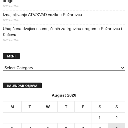
droge
08/08/2026
Iznajmljivanje ATV/KVAD vozila u Požarevcu
08/08/2026
Uhapšena dvojica osumnjičenih za trgovinu drogom u Požarevcu i
Kučevu
07/08/2026
MENI
MENI
KALENDAR OBJAVA
August 2026
M
T
W
T
F
S
S
1
2