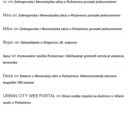
cc
on
Zelengorska i Nevesinjska ulica u Požarevcu postale jednosmerne
Mira
on
Zelengorska i Nevesinjska ulica u Požarevcu postale jednosmerne
Milos
on
Zelengorska i Nevesinjska ulica u Požarevcu postale jednosmerne
Bojan
on
Satarašijada u Dragovcu 16. avgusta
on
Sasa
Komunalne službe Požarevac: Održavanje grobnih mesta je obaveza
korisnika
Deda
on
Radovi u Moravskoj ulici u Požarevcu: Rekonstrukcija deonice
dugačke 700 metara
URBAN CITY WEB PORTAL
on
Nova sudija stupila na dužnost u Višem
sudu u Požarevcu