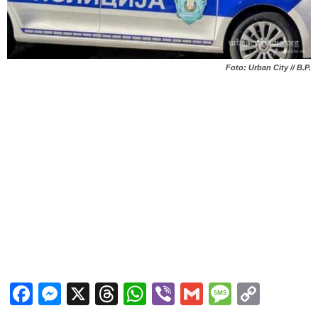
Foto: Urban City // B.P.
Facebook
Messenger
X
Threads
WhatsApp
Viber
Gmail
Messag
Copy
Link