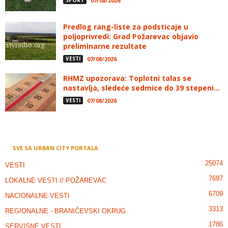
SPORT
07/08/2026
Predlog rang-liste za podsticaje u
poljoprivredi: Grad Požarevac objavio
preliminarne rezultate
VESTI
07/08/2026
RHMZ upozorava: Toplotni talas se
nastavlja, sledeće sedmice do 39 stepeni...
VESTI
07/08/2026
SVE SA URBAN CITY PORTALA
25074
VESTI
7697
LOKALNE VESTI // POŽAREVAC
6709
NACIONALNE VESTI
3313
REGIONALNE - BRANIČEVSKI OKRUG
1786
SERVISNE VESTI