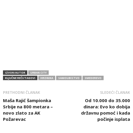
IZVOR/AUTOR
URBAN CITY
KLJUČNE REČI/TAGOVI
HRONIKA
SAMOUBISTVO
SMEDEREVO
PRETHODNI ČLANAK
SLEDEĆI ČLANAK
Maša Rajić šampionka
Od 10.000 do 35.000
Srbije na 800 metara –
dinara: Evo ko dobija
novo zlato za AK
državnu pomoć i kada
Požarevac
počinje isplata