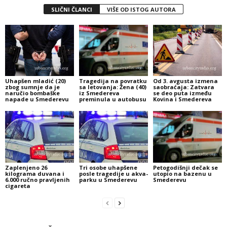
SLIČNI ČLANCI
VIŠE OD ISTOG AUTORA
Uhapšen mladić (20)
Tragedija na povratku
Od 3. avgusta izmena
zbog sumnje da je
sa letovanja: Žena (40)
saobraćaja: Zatvara
naručio bombaške
iz Smedereva
se deo puta između
napade u Smederevu
preminula u autobusu
Kovina i Smedereva
Zaplenjeno 26
Tri osobe uhapšene
Petogodišnji dečak se
kilograma duvana i
posle tragedije u akva-
utopio na bazenu u
6.000 ručno pravljenih
parku u Smederevu
Smederevu
cigareta