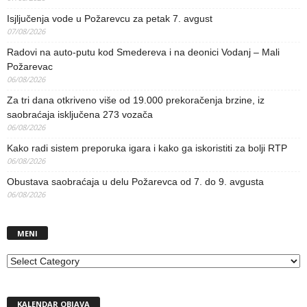
Isjljučenja vode u Požarevcu za petak 7. avgust
07/08/2026
Radovi na auto-putu kod Smedereva i na deonici Vodanj – Mali
Požarevac
06/08/2026
Za tri dana otkriveno više od 19.000 prekoračenja brzine, iz
saobraćaja isključena 273 vozača
06/08/2026
Kako radi sistem preporuka igara i kako ga iskoristiti za bolji RTP
06/08/2026
Obustava saobraćaja u delu Požarevca od 7. do 9. avgusta
06/08/2026
MENI
MENI
KALENDAR OBJAVA