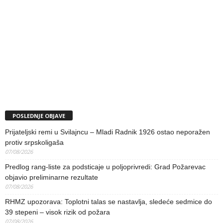
POSLEDNJE OBJAVE
Prijateljski remi u Svilajncu – Mladi Radnik 1926 ostao neporažen
protiv srpskoligaša
07/08/2026
Predlog rang-liste za podsticaje u poljoprivredi: Grad Požarevac
objavio preliminarne rezultate
07/08/2026
RHMZ upozorava: Toplotni talas se nastavlja, sledeće sedmice do
39 stepeni – visok rizik od požara
07/08/2026