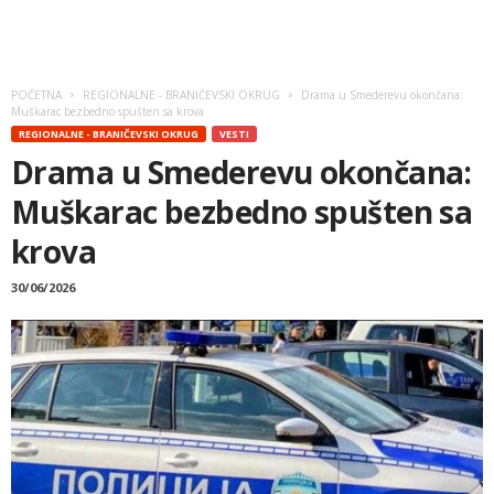
POČETNA
REGIONALNE - BRANIČEVSKI OKRUG
Drama u Smederevu okončana:
Muškarac bezbedno spušten sa krova
REGIONALNE - BRANIČEVSKI OKRUG
VESTI
Drama u Smederevu okončana:
Muškarac bezbedno spušten sa
krova
30/06/2026