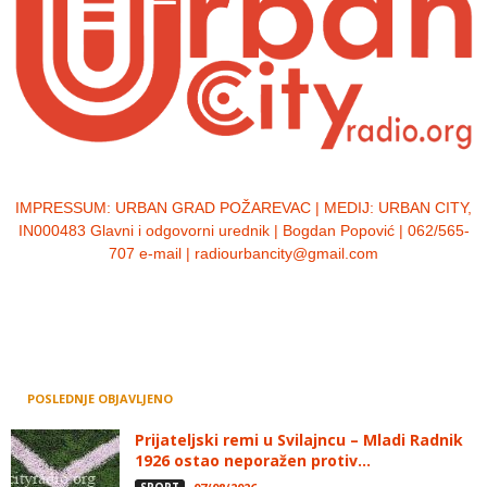
IMPRESSUM:
URBAN GRAD POŽAREVAC | MEDIJ: URBAN CITY,
IN000483 Glavni i odgovorni urednik | Bogdan Popović | 062/565-
707 e-mail | radiourbancity@gmail.com
POSLEDNJE OBJAVLJENO
Prijateljski remi u Svilajncu – Mladi Radnik
1926 ostao neporažen protiv...