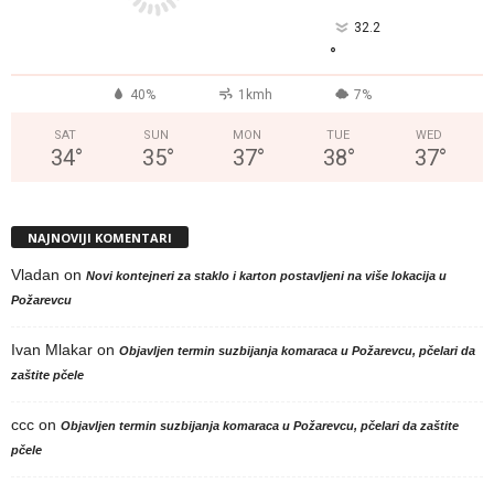
32.2
°
40%
1kmh
7%
SAT
SUN
MON
TUE
WED
34
°
35
°
37
°
38
°
37
°
NAJNOVIJI KOMENTARI
Vladan
on
Novi kontejneri za staklo i karton postavljeni na više lokacija u
Požarevcu
Ivan Mlakar
on
Objavljen termin suzbijanja komaraca u Požarevcu, pčelari da
zaštite pčele
ccc
on
Objavljen termin suzbijanja komaraca u Požarevcu, pčelari da zaštite
pčele