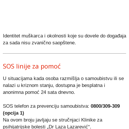
Identitet muškarca i okolnosti koje su dovele do događaja
za sada nisu zvanično saopštene.
SOS linije za pomoć
U situacijama kada osoba razmišlja o samoubistvu ili se
nalazi u kriznom stanju, dostupna je besplatna i
anonimna pomoć 24 sata dnevno.
SOS telefon za prevenciju samoubistva:
0800/309-309
(opcija 1)
Na ovom broju javljaju se stručnjaci Klinike za
psihijatrijske bolesti „Dr Laza Lazarević“.