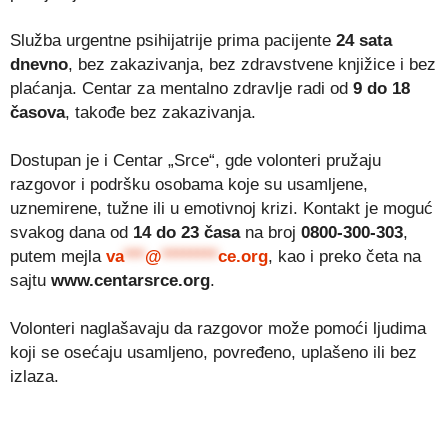
Služba urgentne psihijatrije prima pacijente
24 sata
dnevno
, bez zakazivanja, bez zdravstvene knjižice i bez
plaćanja. Centar za mentalno zdravlje radi od
9 do 18
časova
, takođe bez zakazivanja.
Dostupan je i Centar „Srce“, gde volonteri pružaju
razgovor i podršku osobama koje su usamljene,
uznemirene, tužne ili u emotivnoj krizi. Kontakt je moguć
svakog dana od
14 do 23 časa
na broj
0800-300-303
,
putem mejla
va
***
@
********
ce.org
, kao i preko četa na
sajtu
www.centarsrce.org
.
Volonteri naglašavaju da razgovor može pomoći ljudima
koji se osećaju usamljeno, povređeno, uplašeno ili bez
izlaza.