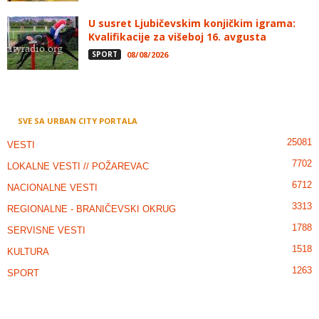
U susret Ljubičevskim konjičkim igrama:
Kvalifikacije za višeboj 16. avgusta
SPORT
08/08/2026
SVE SA URBAN CITY PORTALA
25081
VESTI
7702
LOKALNE VESTI // POŽAREVAC
6712
NACIONALNE VESTI
3313
REGIONALNE - BRANIČEVSKI OKRUG
1788
SERVISNE VESTI
1518
KULTURA
1263
SPORT