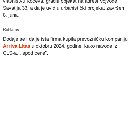
vlasništvu Kočeva, graditi objekat na adresi Vojvode
Savatija 33, a da je uvid u urbanistički projekat završen
8. juna.
Reklame
Dodaje se i da je ista firma kupila prevozničku kompaniju
Arriva Litas
u oktobru 2024. godine, kako navode iz
CLS-a, „ispod cene”.