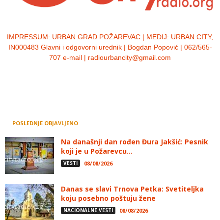
IMPRESSUM:
URBAN GRAD POŽAREVAC | MEDIJ: URBAN CITY,
IN000483 Glavni i odgovorni urednik | Bogdan Popović | 062/565-
707 e-mail | radiourbancity@gmail.com
POSLEDNJE OBJAVLJENO
Na današnji dan rođen Đura Jakšić: Pesnik
koji je u Požarevcu...
VESTI
08/08/2026
Danas se slavi Trnova Petka: Svetiteljka
koju posebno poštuju žene
NACIONALNE VESTI
08/08/2026