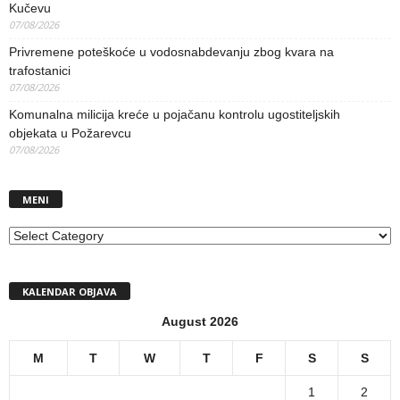
Kučevu
07/08/2026
Privremene poteškoće u vodosnabdevanju zbog kvara na
trafostanici
07/08/2026
Komunalna milicija kreće u pojačanu kontrolu ugostiteljskih
objekata u Požarevcu
07/08/2026
MENI
MENI
KALENDAR OBJAVA
August 2026
M
T
W
T
F
S
S
1
2