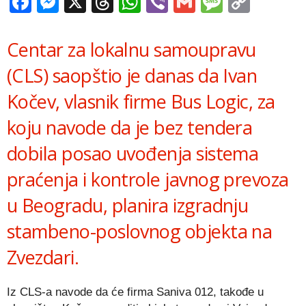
Facebook
Messenger
X
Threads
WhatsApp
Viber
Gmail
Messag
Copy
Link
Centar za lokalnu samoupravu
(CLS) saopštio je danas da Ivan
Kočev, vlasnik firme
Bus Logic
, za
koju navode da je bez tendera
dobila posao uvođenja sistema
praćenja i kontrole javnog prevoza
u Beogradu, planira izgradnju
stambeno-poslovnog objekta na
Zvezdari.
Iz CLS-a navode da će firma
Saniva 012
, takođe u