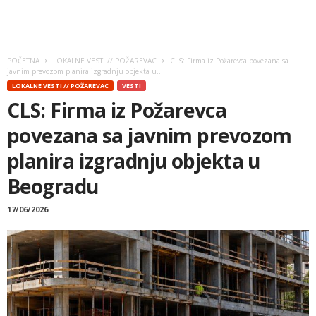
POČETNA
LOKALNE VESTI // POŽAREVAC
CLS: Firma iz Požarevca povezana sa
javnim prevozom planira izgradnju objekta u...
LOKALNE VESTI // POŽAREVAC
VESTI
CLS: Firma iz Požarevca
povezana sa javnim prevozom
planira izgradnju objekta u
Beogradu
17/06/2026