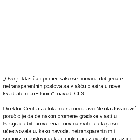
„Ovo je klasičan primer kako se imovina dobijena iz
netransparentnih poslova sa vlašću plasira u nove
kvadrate u prestonici”, navodi CLS.
Direktor Centra za lokalnu samoupravu
Nikola Jovanović
poručio je da će nakon promene gradske vlasti u
Beogradu biti proverena imovina svih lica koja su
učestvovala u, kako navode, netransparentnim i
sumnjivim poslovima koji impliciraju zloupotrebu javnih