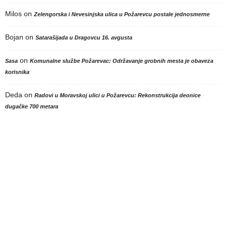
Milos
on
Zelengorska i Nevesinjska ulica u Požarevcu postale jednosmerne
Bojan
on
Satarašijada u Dragovcu 16. avgusta
on
Sasa
Komunalne službe Požarevac: Održavanje grobnih mesta je obaveza
korisnika
Deda
on
Radovi u Moravskoj ulici u Požarevcu: Rekonstrukcija deonice
dugačke 700 metara