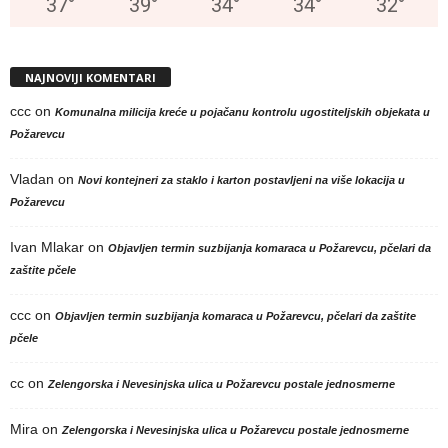
37
°
39
°
34
°
34
°
32
°
NAJNOVIJI KOMENTARI
ccc
on
Komunalna milicija kreće u pojačanu kontrolu ugostiteljskih objekata u
Požarevcu
Vladan
on
Novi kontejneri za staklo i karton postavljeni na više lokacija u
Požarevcu
Ivan Mlakar
on
Objavljen termin suzbijanja komaraca u Požarevcu, pčelari da
zaštite pčele
ccc
on
Objavljen termin suzbijanja komaraca u Požarevcu, pčelari da zaštite
pčele
cc
on
Zelengorska i Nevesinjska ulica u Požarevcu postale jednosmerne
Mira
on
Zelengorska i Nevesinjska ulica u Požarevcu postale jednosmerne