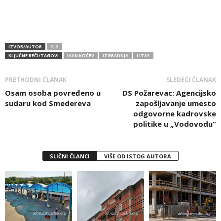
IZVOR/AUTOR
CLS
KLJUČNE REČI/TAGOVI
IVAN KOČEV
IZGRADNJA
LITAS
PRETHODNI ČLANAK
SLEDEĆI ČLANAK
Osam osoba povređeno u
DS Požarevac: Agencijsko
sudaru kod Smedereva
zapošljavanje umesto
odgovorne kadrovske
politike u „Vodovodu“
SLIČNI ČLANCI
VIŠE OD ISTOG AUTORA