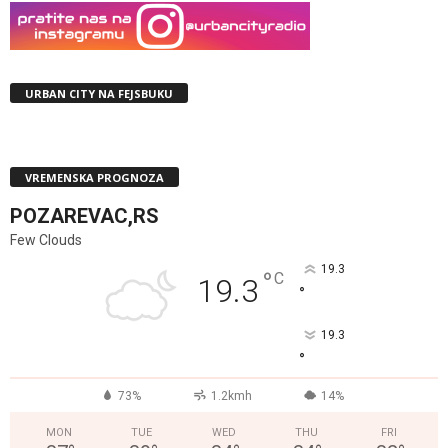
URBAN CITY NA FEJSBUKU
VREMENSKA PROGNOZA
POZAREVAC,RS
Few Clouds
19.3
°
C
19.3
°
19.3
°
73%
1.2kmh
14%
MON
TUE
WED
THU
FRI