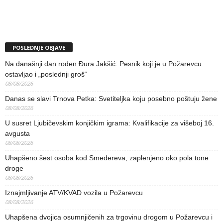
POSLEDNJE OBJAVE
Na današnji dan rođen Đura Jakšić: Pesnik koji je u Požarevcu
ostavljao i „poslednji groš“
08/08/2026
Danas se slavi Trnova Petka: Svetiteljka koju posebno poštuju žene
08/08/2026
U susret Ljubičevskim konjičkim igrama: Kvalifikacije za višeboj 16.
avgusta
08/08/2026
Uhapšeno šest osoba kod Smedereva, zaplenjeno oko pola tone
droge
08/08/2026
Iznajmljivanje ATV/KVAD vozila u Požarevcu
08/08/2026
Uhapšena dvojica osumnjičenih za trgovinu drogom u Požarevcu i