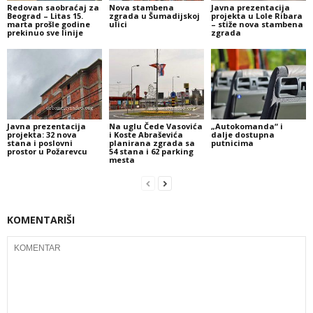
Redovan saobraćaj za
Nova stambena
Javna prezentacija
Beograd – Litas 15.
zgrada u Šumadijskoj
projekta u Lole Ribara
marta prošle godine
ulici
– stiže nova stambena
prekinuo sve linije
zgrada
Javna prezentacija
Na uglu Čede Vasovića
„Autokomanda“ i
projekta: 32 nova
i Koste Abraševića
dalje dostupna
stana i poslovni
planirana zgrada sa
putnicima
prostor u Požarevcu
54 stana i 62 parking
mesta
KOMENTARIŠI