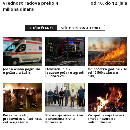
vrednost radova preko 4
od 10. do 12. jula
miliona dinara
SLIČNI ČLANCI
VIŠE OD ISTOG AUTORA
Jedna osoba poginula
Električni bicikl
Od početka godine više
u požaru u Lučici
izazvao požar u zgradi
od 12.500 požara u
u Požarevcu
Srbiji
Požar zahvatio
Priznanja višestrukim
Za spaljivanje trave i
prodavnicu u Radincu,
davaocima krvi u
smeća kazne do
vatra ugašena
Požarevcu
milion dinara