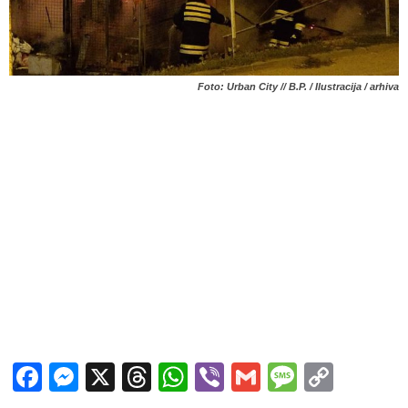
Foto: Urban City // B.P. / Ilustracija / arhiva
Facebook
Messenger
X
Threads
WhatsApp
Viber
Gmail
Messag
Copy
Link