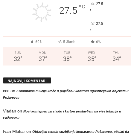
27.5
°
C
27.5
°
27.5
°
60%
5.3kmh
6%
SUN
MON
TUE
WED
THU
32
°
37
°
38
°
35
°
34
°
NAJNOVIJI KOMENTARI
ccc
on
Komunalna milicija kreće u pojačanu kontrolu ugostiteljskih objekata u
Požarevcu
Vladan
on
Novi kontejneri za staklo i karton postavljeni na više lokacija u
Požarevcu
Ivan Mlakar
on
Objavljen termin suzbijanja komaraca u Požarevcu, pčelari da