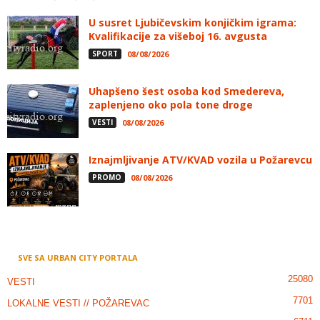
U susret Ljubičevskim konjičkim igrama:
Kvalifikacije za višeboj 16. avgusta
SPORT
08/08/2026
Uhapšeno šest osoba kod Smedereva,
zaplenjeno oko pola tone droge
VESTI
08/08/2026
Iznajmljivanje ATV/KVAD vozila u Požarevcu
PROMO
08/08/2026
SVE SA URBAN CITY PORTALA
25080
VESTI
7701
LOKALNE VESTI // POŽAREVAC