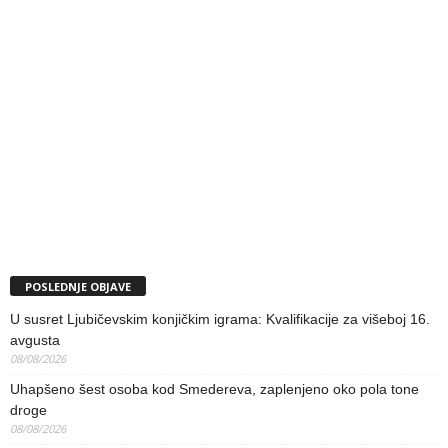
POSLEDNJE OBJAVE
U susret Ljubičevskim konjičkim igrama: Kvalifikacije za višeboj 16.
avgusta
08/08/2026
Uhapšeno šest osoba kod Smedereva, zaplenjeno oko pola tone
droge
08/08/2026