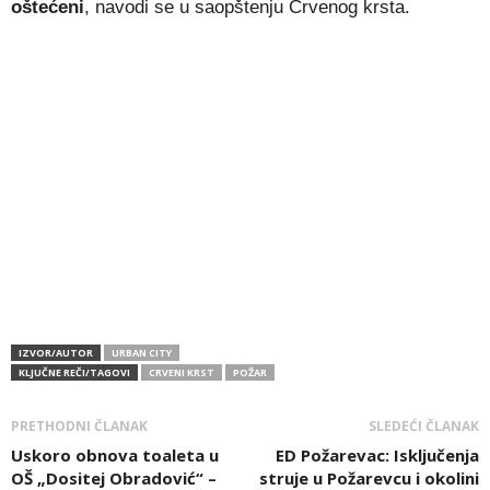
oštećeni
, navodi se u saopštenju Crvenog krsta.
IZVOR/AUTOR
URBAN CITY
KLJUČNE REČI/TAGOVI
CRVENI KRST
POŽAR
PRETHODNI ČLANAK
SLEDEĆI ČLANAK
Uskoro obnova toaleta u
ED Požarevac: Isključenja
OŠ „Dositej Obradović“ –
struje u Požarevcu i okolini