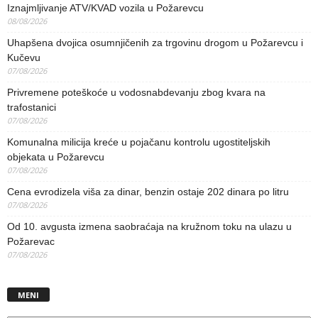
Iznajmljivanje ATV/KVAD vozila u Požarevcu
08/08/2026
Uhapšena dvojica osumnjičenih za trgovinu drogom u Požarevcu i
Kučevu
07/08/2026
Privremene poteškoće u vodosnabdevanju zbog kvara na
trafostanici
07/08/2026
Komunalna milicija kreće u pojačanu kontrolu ugostiteljskih
objekata u Požarevcu
07/08/2026
Cena evrodizela viša za dinar, benzin ostaje 202 dinara po litru
07/08/2026
Od 10. avgusta izmena saobraćaja na kružnom toku na ulazu u
Požarevac
07/08/2026
MENI