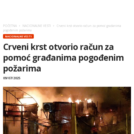
POČETNA
NACIONALNE VESTI
Crveni krst otvorio račun za pomoć građanima
pogođenim požarima
NACIONALNE VESTI
Crveni krst otvorio račun za
pomoć građanima pogođenim
požarima
09/07/2025