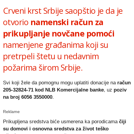
Crveni krst Srbije saopštio je da je
otvorio
namenski račun za
prikupljanje novčane pomoći
namenjene građanima koji su
pretrpeli štetu u nedavnim
požarima širom Srbije.
Svi koji žele da pomognu mogu uplatiti donacije na
račun
205-32824-71 kod NLB Komercijalne banke
, uz
poziv
na broj 6056 3550000
.
Reklame
Prikupljena sredstva biće usmerena ka porodicama
čiji
su domovi i osnovna sredstva za život teško