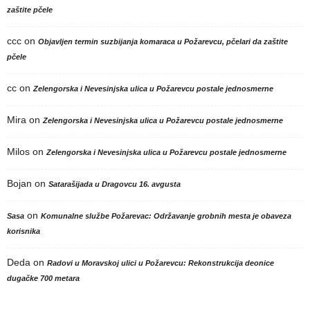
zaštite pčele
ccc
on
Objavljen termin suzbijanja komaraca u Požarevcu, pčelari da zaštite
pčele
cc
on
Zelengorska i Nevesinjska ulica u Požarevcu postale jednosmerne
Mira
on
Zelengorska i Nevesinjska ulica u Požarevcu postale jednosmerne
Milos
on
Zelengorska i Nevesinjska ulica u Požarevcu postale jednosmerne
Bojan
on
Satarašijada u Dragovcu 16. avgusta
on
Sasa
Komunalne službe Požarevac: Održavanje grobnih mesta je obaveza
korisnika
Deda
on
Radovi u Moravskoj ulici u Požarevcu: Rekonstrukcija deonice
dugačke 700 metara