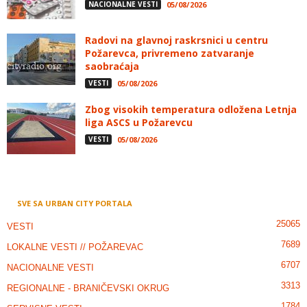
NACIONALNE VESTI
05/08/2026
Radovi na glavnoj raskrsnici u centru
Požarevca, privremeno zatvaranje
saobraćaja
VESTI
05/08/2026
Zbog visokih temperatura odložena Letnja
liga ASCS u Požarevcu
VESTI
05/08/2026
SVE SA URBAN CITY PORTALA
25065
VESTI
7689
LOKALNE VESTI // POŽAREVAC
6707
NACIONALNE VESTI
3313
REGIONALNE - BRANIČEVSKI OKRUG
1784