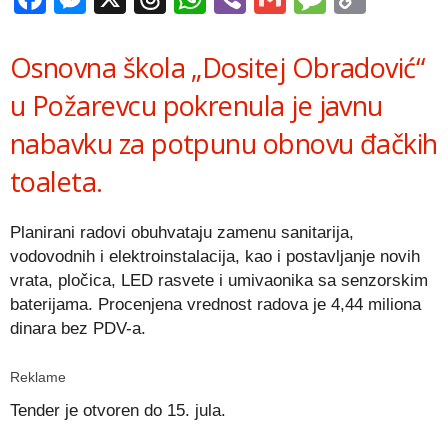
Link
Osnovna škola „Dositej Obradović“
u Požarevcu pokrenula je javnu
nabavku za potpunu obnovu đačkih
toaleta.
Planirani radovi obuhvataju zamenu sanitarija,
vodovodnih i elektroinstalacija, kao i postavljanje novih
vrata, pločica, LED rasvete i umivaonika sa senzorskim
baterijama. Procenjena vrednost radova je 4,44 miliona
dinara bez PDV-a.
Reklame
Tender je otvoren do 15. jula.