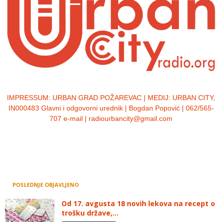
IMPRESSUM:
URBAN GRAD POŽAREVAC | MEDIJ: URBAN CITY,
IN000483 Glavni i odgovorni urednik | Bogdan Popović | 062/565-
707 e-mail | radiourbancity@gmail.com
POSLEDNJE OBJAVLJENO
Od 17. avgusta 18 novih lekova na recept o
trošku države,...