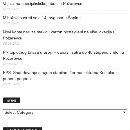
Vojnici na specijalističkoj obuci u Požarevcu
05/08/2026
Miholjski susreti sela 14. avgusta u Šapinu
05/08/2026
Novi kontejneri za staklo i karton postavljeni na više lokacija u
Požarevcu
05/08/2026
Pik toplotnog talasa u Srbiji – danas i sutra do 40 stepeni, vrelo i u
Požarevcu
05/08/2026
EPS: Snabdevanje strujom stabilno, Termoelektrana Kostolac u
punom pogonu
05/08/2026
MENI
MENI