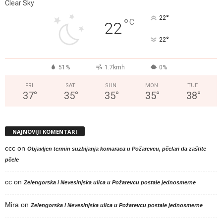
Clear Sky
°
22
°
C
22
°
22
51%
1.7kmh
0%
FRI
SAT
SUN
MON
TUE
37
°
35
°
35
°
35
°
38
°
NAJNOVIJI KOMENTARI
ccc
on
Objavljen termin suzbijanja komaraca u Požarevcu, pčelari da zaštite
pčele
cc
on
Zelengorska i Nevesinjska ulica u Požarevcu postale jednosmerne
Mira
on
Zelengorska i Nevesinjska ulica u Požarevcu postale jednosmerne