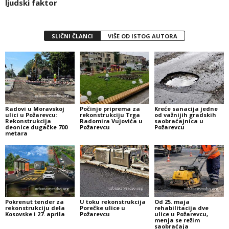
ljudski faktor
SLIČNI ČLANCI
VIŠE OD ISTOG AUTORA
Radovi u Moravskoj
Počinje priprema za
Kreće sanacija jedne
ulici u Požarevcu:
rekonstrukciju Trga
od važnijih gradskih
Rekonstrukcija
Radomira Vujovića u
saobraćajnica u
deonice dugačke 700
Požarevcu
Požarevcu
metara
Pokrenut tender za
U toku rekonstrukcija
Od 25. maja
rekonstrukciju dela
Porečke ulice u
rehabilitacija dve
Kosovske i 27. aprila
Požarevcu
ulice u Požarevcu,
menja se režim
saobraćaja