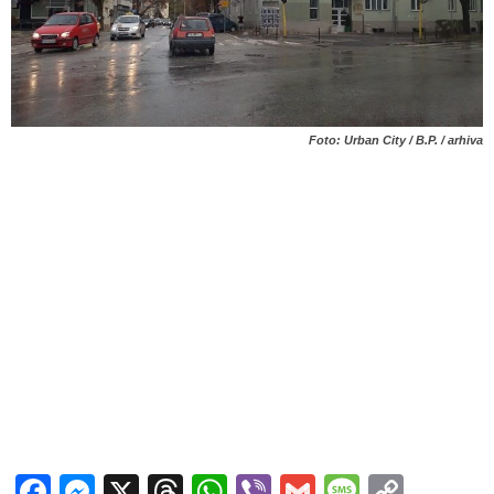
Foto: Urban City / B.P. / arhiva
Facebook
Messenger
X
Threads
WhatsApp
Viber
Gmail
Messag
Copy