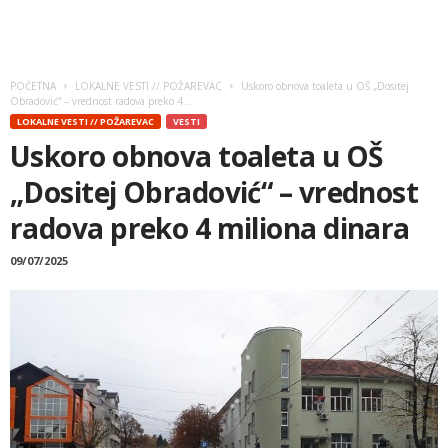
POČETNA
LOKALNE VESTI // POŽAREVAC
Uskoro obnova toaleta u OŠ „Dositej
Obradović“ – vrednost radova preko 4...
LOKALNE VESTI // POŽAREVAC
VESTI
Uskoro obnova toaleta u OŠ
„Dositej Obradović“ – vrednost
radova preko 4 miliona dinara
09/07/2025