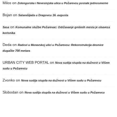
Milos
on
Zelengorska i Nevesinjska ulica u Požarevcu postale jednosmerne
Bojan
on
Satarašijada u Dragovcu 16. avgusta
on
Sasa
Komunalne službe Požarevac: Održavanje grobnih mesta je obaveza
korisnika
Deda
on
Radovi u Moravskoj ulici u Požarevcu: Rekonstrukcija deonice
dugačke 700 metara
URBAN CITY WEB PORTAL
on
Nova sudija stupila na dužnost u Višem
sudu u Požarevcu
Zvonko
on
Nova sudija stupila na dužnost u Višem sudu u Požarevcu
Slobodan
on
Nova sudija stupila na dužnost u Višem sudu u Požarevcu