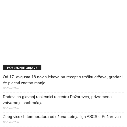
POSLEDNJE OBJAVE
Od 17. avgusta 18 novih lekova na recept o trošku države, građani
će plaćati znatno manje
05/08/2026
Radovi na glavnoj raskrsnici u centru Požarevca, privremeno
zatvaranje saobraćaja
05/08/2026
Zbog visokih temperatura odložena Letnja liga ASCS u Požarevcu
05/08/2026