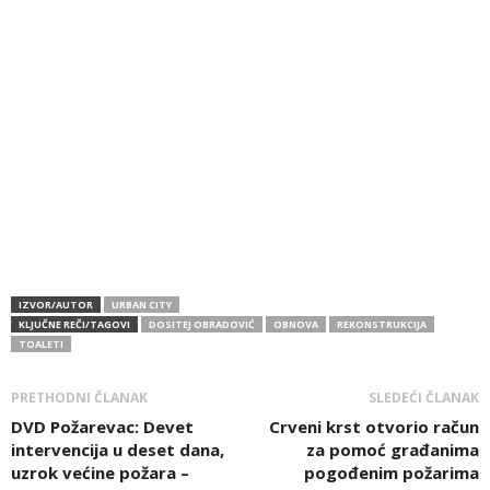
IZVOR/AUTOR
URBAN CITY
KLJUČNE REČI/TAGOVI
DOSITEJ OBRADOVIĆ
OBNOVA
REKONSTRUKCIJA
TOALETI
PRETHODNI ČLANAK
SLEDEĆI ČLANAK
DVD Požarevac: Devet
Crveni krst otvorio račun
intervencija u deset dana,
za pomoć građanima
uzrok većine požara –
pogođenim požarima