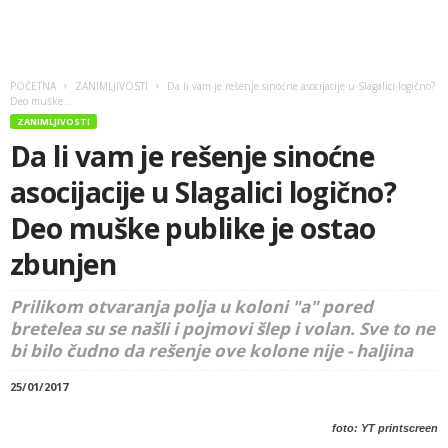
POČETNA
ZANIMLJIVOSTI
Da li vam je rešenje sinoćne asocijacije u Slagalici logično?
Deo muške...
ZANIMLJIVOSTI
Da li vam je rešenje sinoćne
asocijacije u Slagalici logično?
Deo muške publike je ostao
zbunjen
Prilikom otvaranja polja u koloni "a" pored
bretelea su se našli i pojmovi šlep i volan. Sve to ne
bi bilo čudno da rešenje ove kolone nije - haljina
25/01/2017
foto: YT printscreen