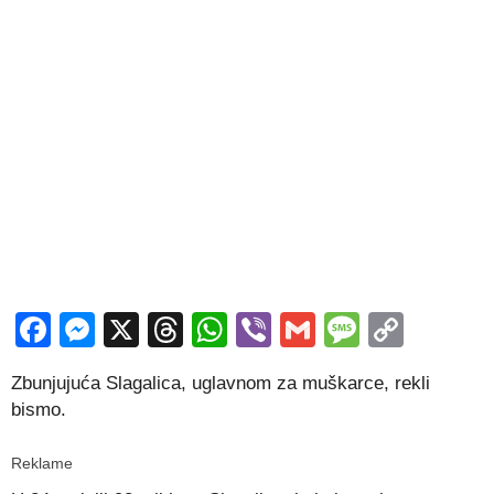
Facebook
Messenger
X
Threads
WhatsApp
Viber
Gmail
Messag
Copy
Link
Zbunjujuća Slagalica, uglavnom za muškarce, rekli
bismo.
Reklame