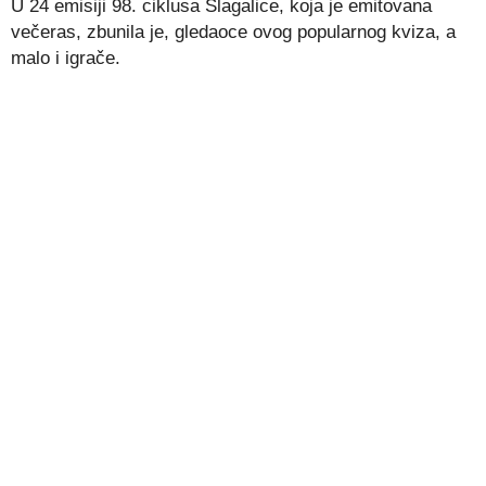
U 24 emisiji 98. ciklusa Slagalice, koja je emitovana
večeras, zbunila je, gledaoce ovog popularnog kviza, a
malo i igrače.