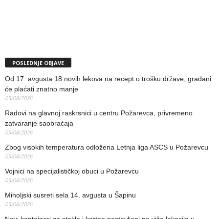
POSLEDNJE OBJAVE
Od 17. avgusta 18 novih lekova na recept o trošku države, građani
će plaćati znatno manje
05/08/2026
Radovi na glavnoj raskrsnici u centru Požarevca, privremeno
zatvaranje saobraćaja
05/08/2026
Zbog visokih temperatura odložena Letnja liga ASCS u Požarevcu
05/08/2026
Vojnici na specijalističkoj obuci u Požarevcu
05/08/2026
Miholjski susreti sela 14. avgusta u Šapinu
05/08/2026