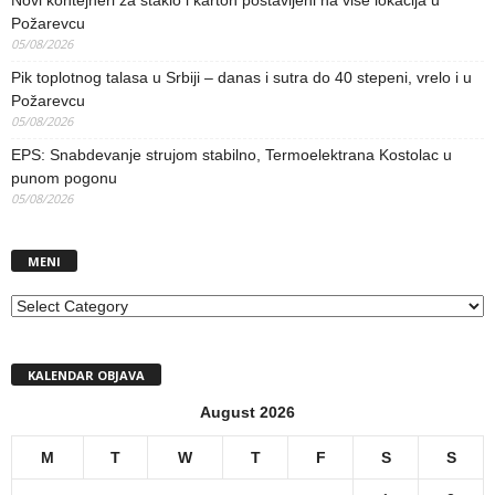
Novi kontejneri za staklo i karton postavljeni na više lokacija u
Požarevcu
05/08/2026
Pik toplotnog talasa u Srbiji – danas i sutra do 40 stepeni, vrelo i u
Požarevcu
05/08/2026
EPS: Snabdevanje strujom stabilno, Termoelektrana Kostolac u
punom pogonu
05/08/2026
MENI
MENI
KALENDAR OBJAVA
August 2026
M
T
W
T
F
S
S