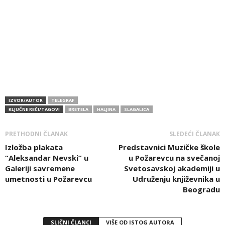
IZVOR/AUTOR
TELEGRAF
KLJUČNE REČI/TAGOVI
BRETELA
HALJINA
SLAGALICA
PRETHODNI ČLANAK
SLEDEĆI ČLANAK
Izložba plakata
Predstavnici Muzičke škole
“Aleksandar Nevski” u
u Požarevcu na svečanoj
Galeriji savremene
Svetosavskoj akademiji u
umetnosti u Požarevcu
Udruženju književnika u
Beogradu
SLIČNI ČLANCI
VIŠE OD ISTOG AUTORA