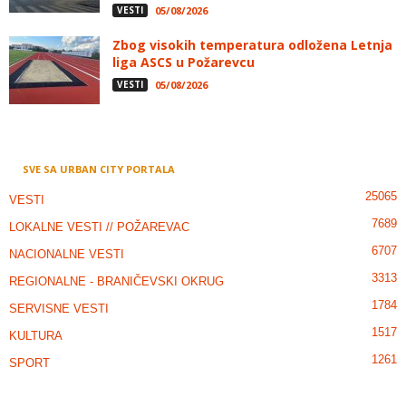
VESTI
05/08/2026
Zbog visokih temperatura odložena Letnja
liga ASCS u Požarevcu
VESTI
05/08/2026
SVE SA URBAN CITY PORTALA
25065
VESTI
7689
LOKALNE VESTI // POŽAREVAC
6707
NACIONALNE VESTI
3313
REGIONALNE - BRANIČEVSKI OKRUG
1784
SERVISNE VESTI
1517
KULTURA
1261
SPORT