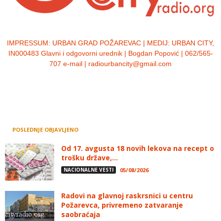
IMPRESSUM:
URBAN GRAD POŽAREVAC | MEDIJ: URBAN CITY,
IN000483 Glavni i odgovorni urednik | Bogdan Popović | 062/565-
707 e-mail | radiourbancity@gmail.com
POSLEDNJE OBJAVLJENO
Od 17. avgusta 18 novih lekova na recept o
trošku države,...
NACIONALNE VESTI
05/08/2026
Radovi na glavnoj raskrsnici u centru
Požarevca, privremeno zatvaranje
saobraćaja