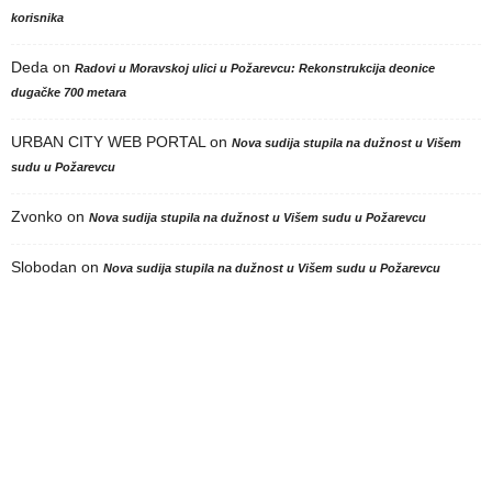
korisnika
Deda
on
Radovi u Moravskoj ulici u Požarevcu: Rekonstrukcija deonice
dugačke 700 metara
URBAN CITY WEB PORTAL
on
Nova sudija stupila na dužnost u Višem
sudu u Požarevcu
Zvonko
on
Nova sudija stupila na dužnost u Višem sudu u Požarevcu
Slobodan
on
Nova sudija stupila na dužnost u Višem sudu u Požarevcu