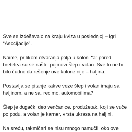
Sve se izdešavalo na kraju kviza u poslednjoj – igri
“Asocijacije”.
Naime, prilikom otvaranja polja u koloni “a” pored
bretelea su se našli i pojmovi šlep i volan. Sve to ne bi
bilo čudno da rešenje ove kolone nije – haljina.
Postavlja se pitanje kakve veze šlep i volan imaju sa
haljinom, a ne sa, recimo, automobilima?
Šlep je dugački deo venčanice, produžetak, koji se vuče
po podu, a volan je karner, vrsta ukrasa na haljini.
Na sreću, takmičari se nisu mnogo namučili oko ove