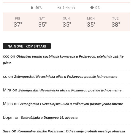
46%
1.4kmh
0%
FRI
SAT
SUN
MON
TUE
37
°
35
°
35
°
35
°
38
°
NAJNOVIJI KOMENTARI
ccc
on
Objavljen termin suzbijanja komaraca u Požarevcu, pčelari da zaštite
pčele
cc
on
Zelengorska i Nevesinjska ulica u Požarevcu postale jednosmerne
Mira
on
Zelengorska i Nevesinjska ulica u Požarevcu postale jednosmerne
Milos
on
Zelengorska i Nevesinjska ulica u Požarevcu postale jednosmerne
Bojan
on
Satarašijada u Dragovcu 16. avgusta
on
Sasa
Komunalne službe Požarevac: Održavanje grobnih mesta je obaveza