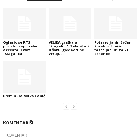
Oglasio se RTS
VELIKA greška u
Požarevljanin Srđan
povodom upotrebe
“Slagalici”: Takmičari
Stanković rešio
akcenta u kvizu
u šoku, gledaoci ne
“asocijaciju” za 23
“Slagalica”
veruju…
sekunde!
Preminula Milka Canić
KOMENTARIŠI