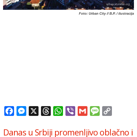
Foto: Urban City // B.P. / ilustracija
Facebook
Messenger
X
Threads
WhatsApp
Viber
Gmail
Messag
Copy
Link
Danas u Srbiji promenljivo oblačno i