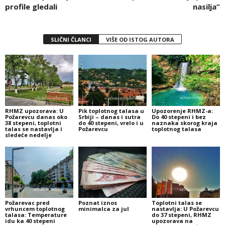
profile gledali
nasilja”
SLIČNI ČLANCI
VIŠE OD ISTOG AUTORA
RHMZ upozorava: U
Pik toplotnog talasa u
Upozorenje RHMZ-a:
Požarevcu danas oko
Srbiji – danas i sutra
Do 40 stepeni i bez
38 stepeni, toplotni
do 40 stepeni, vrelo i u
naznaka skorog kraja
talas se nastavlja i
Požarevcu
toplotnog talasa
sledeće nedelje
Požarevac pred
Poznat iznos
Toplotni talas se
vrhuncem toplotnog
minimalca za jul
nastavlja: U Požarevcu
talasa: Temperature
do 37 stepeni, RHMZ
idu ka 40 stepeni
upozorava na