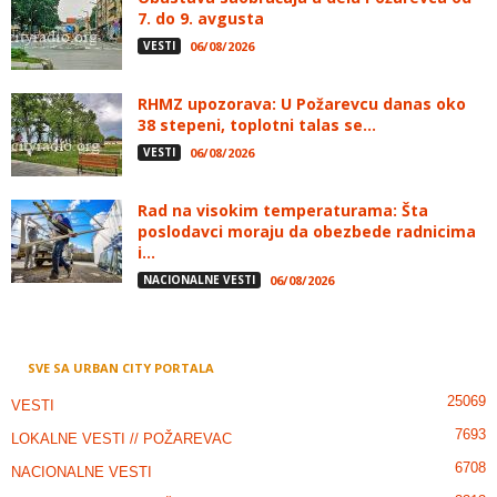
7. do 9. avgusta
VESTI
06/08/2026
RHMZ upozorava: U Požarevcu danas oko
38 stepeni, toplotni talas se...
VESTI
06/08/2026
Rad na visokim temperaturama: Šta
poslodavci moraju da obezbede radnicima
i...
NACIONALNE VESTI
06/08/2026
SVE SA URBAN CITY PORTALA
25069
VESTI
7693
LOKALNE VESTI // POŽAREVAC
6708
NACIONALNE VESTI