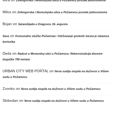
Zelengorska i Nevesinjska ulica u Požarevcu postale jednosmerne
Milos
on
Zelengorska i Nevesinjska ulica u Požarevcu postale jednosmerne
Bojan
on
Satarašijada u Dragovcu 16. avgusta
on
Sasa
Komunalne službe Požarevac: Održavanje grobnih mesta je obaveza
korisnika
Deda
on
Radovi u Moravskoj ulici u Požarevcu: Rekonstrukcija deonice
dugačke 700 metara
URBAN CITY WEB PORTAL
on
Nova sudija stupila na dužnost u Višem
sudu u Požarevcu
Zvonko
on
Nova sudija stupila na dužnost u Višem sudu u Požarevcu
Slobodan
on
Nova sudija stupila na dužnost u Višem sudu u Požarevcu