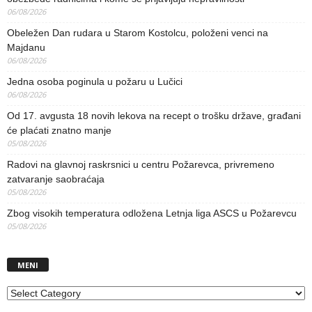
06/08/2026
Obeležen Dan rudara u Starom Kostolcu, položeni venci na
Majdanu
06/08/2026
Jedna osoba poginula u požaru u Lučici
06/08/2026
Od 17. avgusta 18 novih lekova na recept o trošku države, građani
će plaćati znatno manje
05/08/2026
Radovi na glavnoj raskrsnici u centru Požarevca, privremeno
zatvaranje saobraćaja
05/08/2026
Zbog visokih temperatura odložena Letnja liga ASCS u Požarevcu
05/08/2026
MENI
MENI