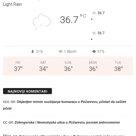
Light Rain
36.7
°
C
36.7
°
36.7
°
31%
1.8kmh
57%
FRI
SAT
SUN
MON
TUE
37
°
34
°
36
°
36
°
38
°
NAJNOVIJI KOMENTARI
ccc
on
Objavljen termin suzbijanja komaraca u Požarevcu, pčelari da zaštite
pčele
cc
on
Zelengorska i Nevesinjska ulica u Požarevcu postale jednosmerne
Mira
on