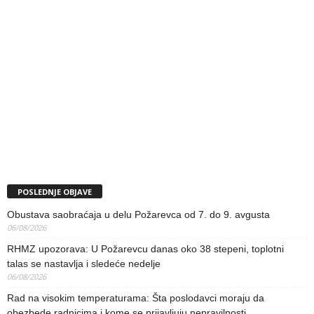
POSLEDNJE OBJAVE
Obustava saobraćaja u delu Požarevca od 7. do 9. avgusta
06/08/2026
RHMZ upozorava: U Požarevcu danas oko 38 stepeni, toplotni
talas se nastavlja i sledeće nedelje
06/08/2026
Rad na visokim temperaturama: Šta poslodavci moraju da
obezbede radnicima i kome se prijavljuju nepravilnosti