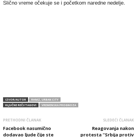
Slično vreme očekuje se i početkom naredne nedelje.
IZVOR/AUTOR
RHMZ, URBAN CITY
KLJUČNE REČI/TAGOVI
VREMENSKA PROGNOZA
PRETHODNI ČLANAK
SLEDEĆI ČLANAK
Facebook nasumično
Reagovanja nakon
dodavao ljude čije ste
protesta “Srbija protiv