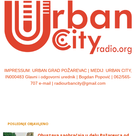
IMPRESSUM:
URBAN GRAD POŽAREVAC | MEDIJ: URBAN CITY,
IN000483 Glavni i odgovorni urednik | Bogdan Popović | 062/565-
707 e-mail | radiourbancity@gmail.com
POSLEDNJE OBJAVLJENO
Obustava saobraćaja u delu Požarevca od