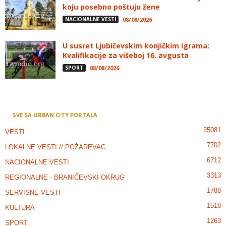
koju posebno poštuju žene
NACIONALNE VESTI
08/08/2026
U susret Ljubičevskim konjičkim igrama:
Kvalifikacije za višeboj 16. avgusta
SPORT
08/08/2026
SVE SA URBAN CITY PORTALA
25081
VESTI
7702
LOKALNE VESTI // POŽAREVAC
6712
NACIONALNE VESTI
3313
REGIONALNE - BRANIČEVSKI OKRUG
1788
SERVISNE VESTI
1518
KULTURA
1263
SPORT