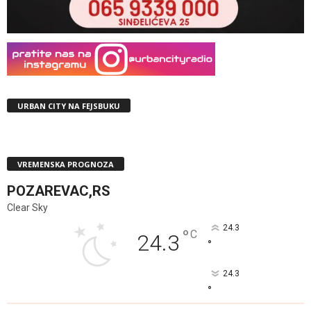
URBAN CITY NA FEJSBUKU
VREMENSKA PROGNOZA
POZAREVAC,RS
Clear Sky
24.3
°
C
24.3
°
24.3
°