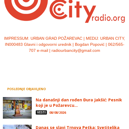
IMPRESSUM:
URBAN GRAD POŽAREVAC | MEDIJ: URBAN CITY,
IN000483 Glavni i odgovorni urednik | Bogdan Popović | 062/565-
707 e-mail | radiourbancity@gmail.com
POSLEDNJE OBJAVLJENO
Na današnji dan rođen Đura Jakšić: Pesnik
koji je u Požarevcu...
VESTI
08/08/2026
Danas se slavi Trnova Petka: Svetiteljka