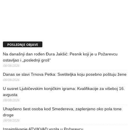
POSLEDNJE OBJAVE
Na današnji dan rođen Đura Jakšić: Pesnik koji je u Požarevcu
ostavljao i „poslednji groš“
08/08/2026
Danas se slavi Trnova Petka: Svetiteljka koju posebno poštuju žene
08/08/2026
U susret Ljubičevskim konjičkim igrama: Kvalifikacije za višeboj 16.
avgusta
08/08/2026
Uhapšeno šest osoba kod Smedereva, zaplenjeno oko pola tone
droge
08/08/2026
Iznajmljivanje ATV/KVAD vozila u Požarevcu