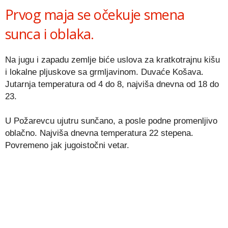
Prvog maja se očekuje smena
sunca i oblaka.
Na jugu i zapadu zemlje biće uslova za kratkotrajnu kišu
i lokalne pljuskove sa grmljavinom. Duvaće Košava.
Jutarnja temperatura od 4 do 8, najviša dnevna od 18 do
23.
U Požarevcu ujutru sunčano, a posle podne promenljivo
oblačno. Najviša dnevna temperatura 22 stepena.
Povremeno jak jugoistočni vetar.