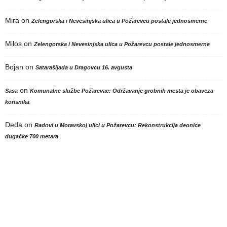
Mira
on
Zelengorska i Nevesinjska ulica u Požarevcu postale jednosmerne
Milos
on
Zelengorska i Nevesinjska ulica u Požarevcu postale jednosmerne
Bojan
on
Satarašijada u Dragovcu 16. avgusta
on
Sasa
Komunalne službe Požarevac: Održavanje grobnih mesta je obaveza
korisnika
Deda
on
Radovi u Moravskoj ulici u Požarevcu: Rekonstrukcija deonice
dugačke 700 metara