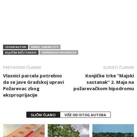
IZVOR/AUTOR
RHMZ, URBAN CITY
KLJUČNE REČI/TAGOVI
VREMENSKA PROGNOZA
PRETHODNI ČLANAK
SLEDEĆI ČLANAK
Vlasnici parcela potrebno
Konjičke trke “Majski
da se jave Gradskoj upravi
sastanak” 2. Maja na
Požarevac zbog
požarevačkom hipodromu
eksproprijacije
SLIČNI ČLANCI
VIŠE OD ISTOG AUTORA