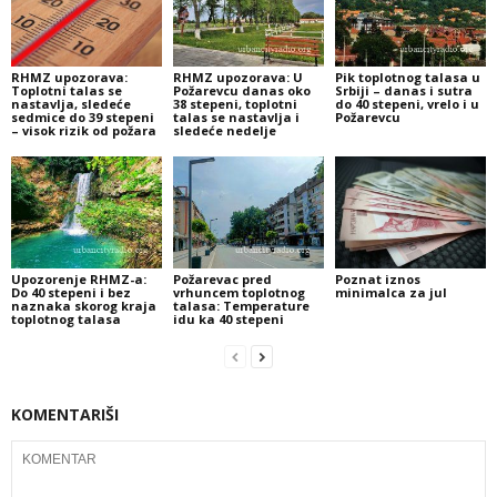
RHMZ upozorava:
RHMZ upozorava: U
Pik toplotnog talasa u
Toplotni talas se
Požarevcu danas oko
Srbiji – danas i sutra
nastavlja, sledeće
38 stepeni, toplotni
do 40 stepeni, vrelo i u
sedmice do 39 stepeni
talas se nastavlja i
Požarevcu
– visok rizik od požara
sledeće nedelje
Upozorenje RHMZ-a:
Požarevac pred
Poznat iznos
Do 40 stepeni i bez
vrhuncem toplotnog
minimalca za jul
naznaka skorog kraja
talasa: Temperature
toplotnog talasa
idu ka 40 stepeni
KOMENTARIŠI