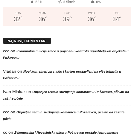
58%
3.5kmh
0%
SUN
MON
TUE
WED
THU
32
°
36
°
39
°
36
°
34
°
NAJNOVIJI KOMENTARI
ccc
on
Komunalna milicija kreće u pojačanu kontrolu ugostiteljskih objekata u
Požarevcu
Vladan
on
Novi kontejneri za staklo i karton postavljeni na više lokacija u
Požarevcu
Ivan Mlakar
on
Objavljen termin suzbijanja komaraca u Požarevcu, pčelari da
zaštite pčele
ccc
on
Objavljen termin suzbijanja komaraca u Požarevcu, pčelari da zaštite
pčele
cc
on
Zelengorska i Nevesinjska ulica u Požarevcu postale jednosmerne