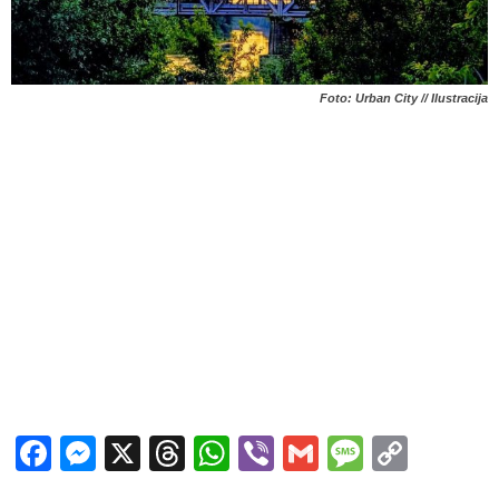
Foto: Urban City // Ilustracija
Facebook
Messenger
X
Threads
WhatsApp
Viber
Gmail
Messag
Copy
Link