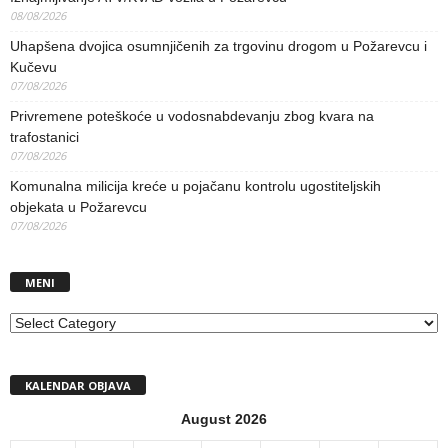
08/08/2026
Uhapšena dvojica osumnjičenih za trgovinu drogom u Požarevcu i
Kučevu
07/08/2026
Privremene poteškoće u vodosnabdevanju zbog kvara na
trafostanici
07/08/2026
Komunalna milicija kreće u pojačanu kontrolu ugostiteljskih
objekata u Požarevcu
07/08/2026
MENI
MENI
KALENDAR OBJAVA
August 2026