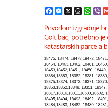
Facebook
Messenger
X
Thread
Wha
V
Povodom izgradnje br
Golubac, potrebno je 
katastarskih parcela b
18475, 18474, 18473,18472, 18471,
18464, 18463,18462, 18461, 18460,
18453,18452,18451, 18450, 18449, 
18384,18383, 18382, 18381, 18380,
18375,18374, 18373, 18371, 18370,
18353,18352,18348, 18351, 18347,
18817,18816,18811,18503,18502, 18
18495,18494, 18493, 18492, 18491,
18484,18483, 18482, 18480, 18481