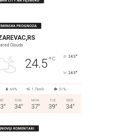
BAN CITY NA FEJSBUKU
EMENSKA PROGNOZA
ZAREVAC,RS
tered Clouds
°
24.5
°
C
24.5
°
24.5
69%
1.7kmh
31%
AT
SUN
MON
TUE
WED
33
°
34
°
37
°
39
°
34
°
JNOVIJI KOMENTARI