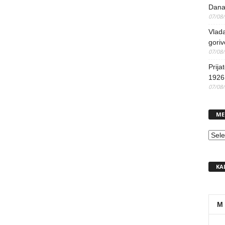
Dana
07/08
Vlada
goriv
07/08
Prija
1926 
07/08
ME
MEN
KA
M