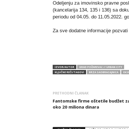
Odeljenju za imovinsko pravne po
(kancelarija 134, 135 i 136) sa do
periodu od 04.05. do 11.05.2022. go
Za sve dodatne informacije pozvati
IZVOR/AUTOR
GRAD POŽAREVAC // URBAN CITY
KLJUČNE REČI/TAGOVI
BRZA SAOBRACAJNICA
EKS
PRETHODNI ČLANAK
Fantomske firme oštetile budžet z
oko 20 miliona dinara