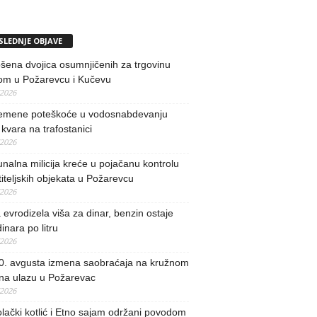
SLEDNJE OBJAVE
ena dvojica osumnjičenih za trgovinu
om u Požarevcu i Kučevu
/2026
remene poteškoće u vodosnabdevanju
kvara na trafostanici
/2026
alna milicija kreće u pojačanu kontrolu
iteljskih objekata u Požarevcu
/2026
evrodizela viša za dinar, benzin ostaje
inara po litru
/2026
0. avgusta izmena saobraćaja na kružnom
 na ulazu u Požarevac
/2026
lački kotlić i Etno sajam održani povodom