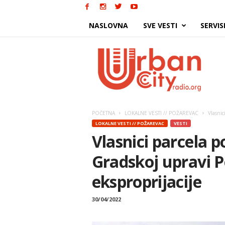
NASLOVNA
SVE VESTI
SERVIS
Urban
City
POČETNA
LOKALNE VESTI // POŽAREVAC
Vlasnic
LOKALNE VESTI // POŽAREVAC
VESTI
Vlasnici parcela p
Gradskoj upravi 
eksproprijacije
30/04/2022