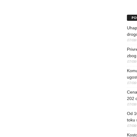
PO
Uhapš
drog
07/08
Priv
zbog 
07/08
Komun
ugost
07/08
Cena 
202 d
07/08
Od 1
toku
07/08
Kosto