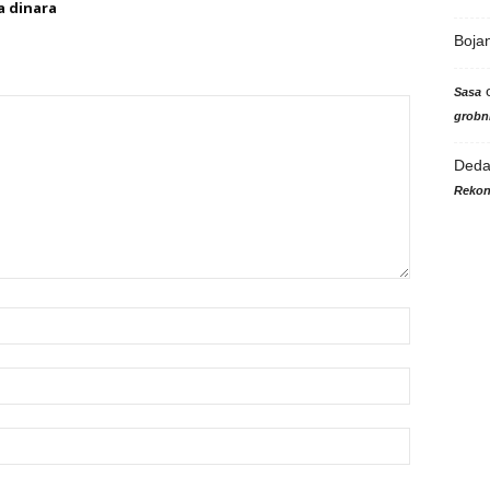
a dinara
Boja
Sasa
grobni
Ded
Rekon