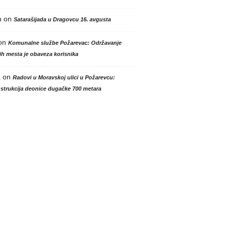
n
on
Satarašijada u Dragovcu 16. avgusta
on
Komunalne službe Požarevac: Održavanje
h mesta je obaveza korisnika
a
on
Radovi u Moravskoj ulici u Požarevcu:
strukcija deonice dugačke 700 metara