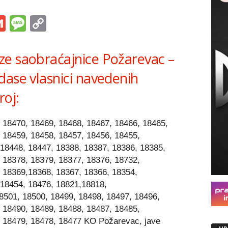
s
tsApp
iber
Gmail
Message
Copy
Link
ze saobraćajnice Požarevac –
dase vlasnici navedenih
roj:
 18470, 18469, 18468, 18467, 18466, 18465,
 18459, 18458, 18457, 18456, 18455,
18448, 18447, 18388, 18387, 18386, 18385,
 18378, 18379, 18377, 18376, 18732,
 18369,18368, 18367, 18366, 18354,
 18454, 18476, 18821,18818,
501, 18500, 18499, 18498, 18497, 18496,
 18490, 18489, 18488, 18487, 18485,
, 18479, 18478, 18477 KO Požarevac, jave