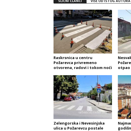
SLIČNI ČLANCI
VIŠE OD ISTOG AUTORA
Raskrsnica u centru
Nesvak
Požarevca privremeno
Požare
otvorena, radovi i tokom noći
otpao 
Zelengorska i Nevesinjska
Najman
ulica u Požarevcu postale
godišnj