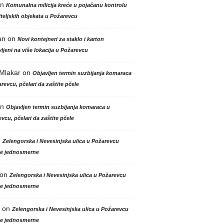
n
Komunalna milicija kreće u pojačanu kontrolu
teljskih objekata u Požarevcu
an
on
Novi kontejneri za staklo i karton
ljeni na više lokacija u Požarevcu
 Mlakar
on
Objavljen termin suzbijanja komaraca
revcu, pčelari da zaštite pčele
n
Objavljen termin suzbijanja komaraca u
vcu, pčelari da zaštite pčele
n
Zelengorska i Nevesinjska ulica u Požarevcu
le jednosmerne
on
Zelengorska i Nevesinjska ulica u Požarevcu
le jednosmerne
on
Zelengorska i Nevesinjska ulica u Požarevcu
le jednosmerne