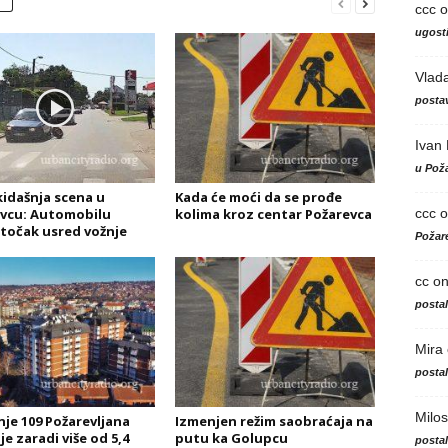
ccc
o
ugosti
Vlad
postav
Ivan
u Poža
idašnja scena u
Kada će moći da se prođe
ccc
o
vcu: Automobilu
kolima kroz centar Požarevca
točak usred vožnje
Požare
cc
o
posta
Mira
posta
Milos
je 109 Požarevljana
Izmenjen režim saobraćaja na
e zaradi više od 5,4
putu ka Golupcu
posta