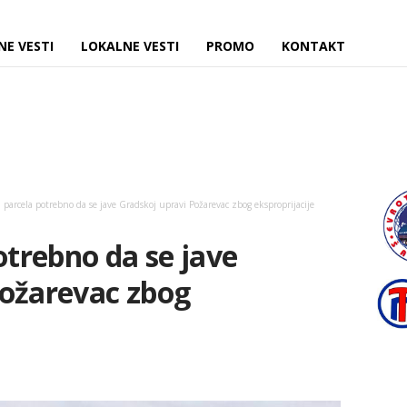
NE VESTI
LOKALNE VESTI
PROMO
KONTAKT
i parcela potrebno da se jave Gradskoj upravi Požarevac zbog eksproprijacije
otrebno da se jave
Požarevac zbog