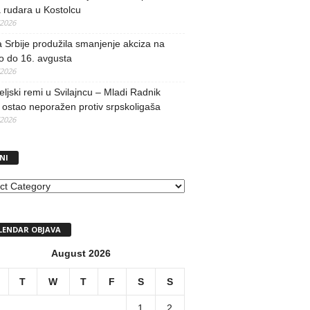
 rudara u Kostolcu
/2026
 Srbije produžila smanjenje akciza na
o do 16. avgusta
/2026
teljski remi u Svilajncu – Mladi Radnik
ostao neporažen protiv srpskoligaša
/2026
NI
I
LENDAR OBJAVA
August 2026
T
W
T
F
S
S
1
2