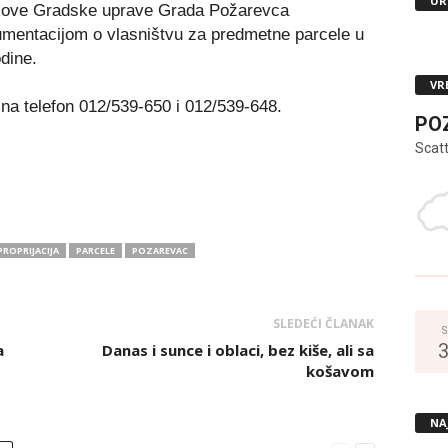
UR
slove Gradske uprave Grada Požarevca
kumentacijom o vlasništvu za predmetne parcele u
dine.
VR
 na telefon 012/539-650 i 012/539-648.
PO
Scat
PROPRIJACIJA
PARCELE
POZAREVAC
SLEDEĆI ČLANAK
S
a
Danas i sunce i oblaci, bez kiše, ali sa
košavom
NA