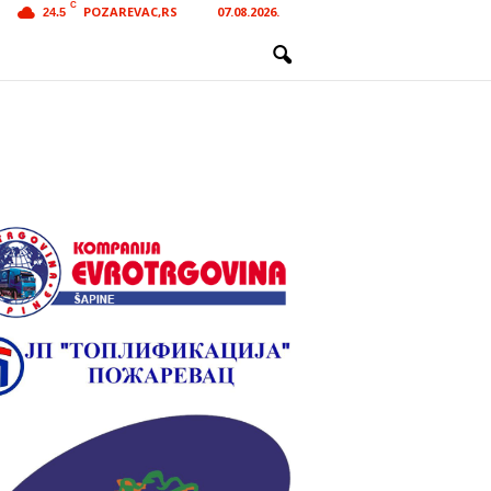
C
POZAREVAC,RS
07.08.2026.
24.5