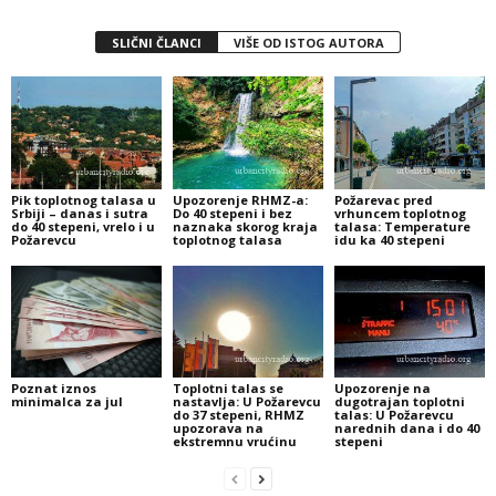
SLIČNI ČLANCI
VIŠE OD ISTOG AUTORA
Pik toplotnog talasa u
Upozorenje RHMZ-a:
Požarevac pred
Srbiji – danas i sutra
Do 40 stepeni i bez
vrhuncem toplotnog
do 40 stepeni, vrelo i u
naznaka skorog kraja
talasa: Temperature
Požarevcu
toplotnog talasa
idu ka 40 stepeni
Poznat iznos
Toplotni talas se
Upozorenje na
minimalca za jul
nastavlja: U Požarevcu
dugotrajan toplotni
do 37 stepeni, RHMZ
talas: U Požarevcu
upozorava na
narednih dana i do 40
ekstremnu vrućinu
stepeni