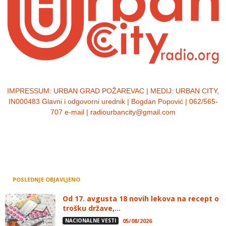
IMPRESSUM:
URBAN GRAD POŽAREVAC | MEDIJ: URBAN CITY,
IN000483 Glavni i odgovorni urednik | Bogdan Popović | 062/565-
707 e-mail | radiourbancity@gmail.com
POSLEDNJE OBJAVLJENO
Od 17. avgusta 18 novih lekova na recept o
trošku države,...
NACIONALNE VESTI
05/08/2026