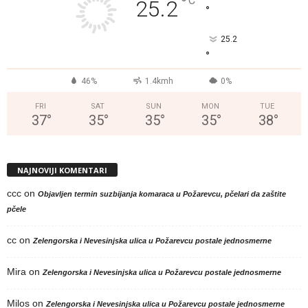
°
C
25.2
°
25.2
°
46%
1.4kmh
0%
FRI
SAT
SUN
MON
TUE
37
°
35
°
35
°
35
°
38
°
NAJNOVIJI KOMENTARI
ccc
on
Objavljen termin suzbijanja komaraca u Požarevcu, pčelari da zaštite
pčele
cc
on
Zelengorska i Nevesinjska ulica u Požarevcu postale jednosmerne
Mira
on
Zelengorska i Nevesinjska ulica u Požarevcu postale jednosmerne
Milos
on
Zelengorska i Nevesinjska ulica u Požarevcu postale jednosmerne