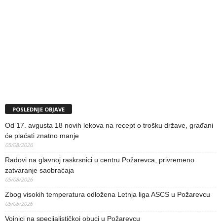
POSLEDNJE OBJAVE
Od 17. avgusta 18 novih lekova na recept o trošku države, građani
će plaćati znatno manje
05/08/2026
Radovi na glavnoj raskrsnici u centru Požarevca, privremeno
zatvaranje saobraćaja
05/08/2026
Zbog visokih temperatura odložena Letnja liga ASCS u Požarevcu
05/08/2026
Vojnici na specijalističkoj obuci u Požarevcu