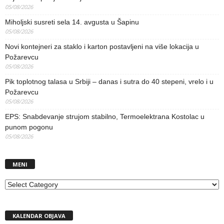
05/08/2026
Miholjski susreti sela 14. avgusta u Šapinu
05/08/2026
Novi kontejneri za staklo i karton postavljeni na više lokacija u
Požarevcu
05/08/2026
Pik toplotnog talasa u Srbiji – danas i sutra do 40 stepeni, vrelo i u
Požarevcu
05/08/2026
EPS: Snabdevanje strujom stabilno, Termoelektrana Kostolac u
punom pogonu
05/08/2026
MENI
MENI
KALENDAR OBJAVA