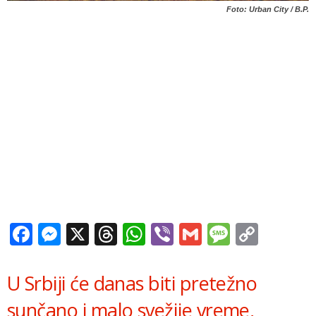
Foto: Urban City / B.P.
Facebook
Messenger
X
Threads
WhatsApp
Viber
Gmail
Messag
Copy
Link
U Srbiji će danas biti pretežno
sunčano i malo svežije vreme,