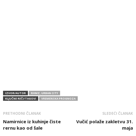
IZVOR/AUTOR
RHMZ, URBAN CITY
KLJUČNE REČI/TAGOVI
VREMENSKA PROGNOZA
PRETHODNI ČLANAK
SLEDEĆI ČLANAK
Namirnice iz kuhinje čiste
Vučić polaže zakletvu 31.
rernu kao od šale
maja