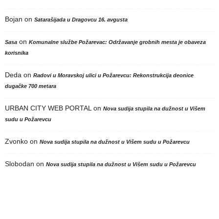
Bojan
on
Satarašijada u Dragovcu 16. avgusta
on
Sasa
Komunalne službe Požarevac: Održavanje grobnih mesta je obaveza
korisnika
Deda
on
Radovi u Moravskoj ulici u Požarevcu: Rekonstrukcija deonice
dugačke 700 metara
URBAN CITY WEB PORTAL
on
Nova sudija stupila na dužnost u Višem
sudu u Požarevcu
Zvonko
on
Nova sudija stupila na dužnost u Višem sudu u Požarevcu
Slobodan
on
Nova sudija stupila na dužnost u Višem sudu u Požarevcu