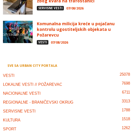
zbog kvara na trafostanici
SERVISNE VESTI
07/08/2026
Komunalna milicija kreće u pojačanu
kontrolu ugostiteljskih objekata u
Požarevcu
VESTI
07/08/2026
SVE SA URBAN CITY PORTALA
25078
VESTI
7698
LOKALNE VESTI // POŽAREVAC
6711
NACIONALNE VESTI
3313
REGIONALNE - BRANIČEVSKI OKRUG
1788
SERVISNE VESTI
1518
KULTURA
1262
SPORT