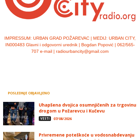
IMPRESSUM:
URBAN GRAD POŽAREVAC | MEDIJ: URBAN CITY,
IN000483 Glavni i odgovorni urednik | Bogdan Popović | 062/565-
707 e-mail | radiourbancity@gmail.com
POSLEDNJE OBJAVLJENO
Uhapšena dvojica osumnjičenih za trgovinu
drogom u Požarevcu i Kučevu
VESTI
07/08/2026
Privremene poteškoće u vodosnabdevanju