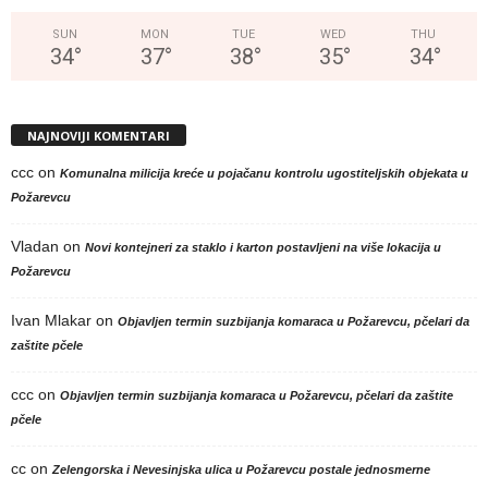
SUN
MON
TUE
WED
THU
34
°
37
°
38
°
35
°
34
°
NAJNOVIJI KOMENTARI
ccc
on
Komunalna milicija kreće u pojačanu kontrolu ugostiteljskih objekata u
Požarevcu
Vladan
on
Novi kontejneri za staklo i karton postavljeni na više lokacija u
Požarevcu
Ivan Mlakar
on
Objavljen termin suzbijanja komaraca u Požarevcu, pčelari da
zaštite pčele
ccc
on
Objavljen termin suzbijanja komaraca u Požarevcu, pčelari da zaštite
pčele
cc
on
Zelengorska i Nevesinjska ulica u Požarevcu postale jednosmerne