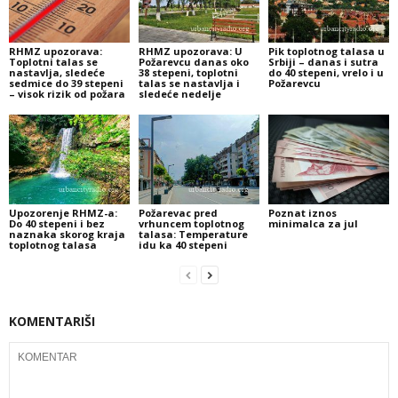
RHMZ upozorava:
RHMZ upozorava: U
Pik toplotnog talasa u
Toplotni talas se
Požarevcu danas oko
Srbiji – danas i sutra
nastavlja, sledeće
38 stepeni, toplotni
do 40 stepeni, vrelo i u
sedmice do 39 stepeni
talas se nastavlja i
Požarevcu
– visok rizik od požara
sledeće nedelje
Upozorenje RHMZ-a:
Požarevac pred
Poznat iznos
Do 40 stepeni i bez
vrhuncem toplotnog
minimalca za jul
naznaka skorog kraja
talasa: Temperature
toplotnog talasa
idu ka 40 stepeni
KOMENTARIŠI