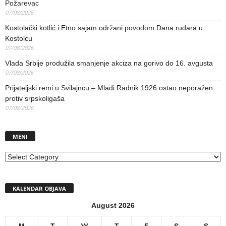
Požarevac
07/08/2026
Kostolački kotlić i Etno sajam održani povodom Dana rudara u
Kostolcu
07/08/2026
Vlada Srbije produžila smanjenje akciza na gorivo do 16. avgusta
07/08/2026
Prijateljski remi u Svilajncu – Mladi Radnik 1926 ostao neporažen
protiv srpskoligaša
07/08/2026
MENI
MENI
KALENDAR OBJAVA
August 2026