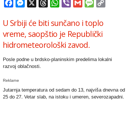
Facebook
Messenger
X
Threads
WhatsApp
Viber
Gmail
Messag
Copy
Link
U Srbiji će biti sunčano i toplo
vreme, saopštio je Republički
hidrometeorološki zavod.
Posle podne u brdsko-planinskim predelima lokalni
razvoj oblačnosti.
Reklame
Jutarnja temperatura od sedam do 13, najviša dnevna od
25 do 27. Vetar slab, na istoku i umeren, severozapadni.