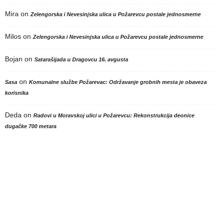
Mira
on
Zelengorska i Nevesinjska ulica u Požarevcu postale jednosmerne
Milos
on
Zelengorska i Nevesinjska ulica u Požarevcu postale jednosmerne
Bojan
on
Satarašijada u Dragovcu 16. avgusta
on
Sasa
Komunalne službe Požarevac: Održavanje grobnih mesta je obaveza
korisnika
Deda
on
Radovi u Moravskoj ulici u Požarevcu: Rekonstrukcija deonice
dugačke 700 metara