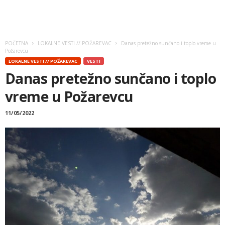
POČETNA
LOKALNE VESTI // POŽAREVAC
Danas pretežno sunčano i toplo vreme u
Požarevcu
LOKALNE VESTI // POŽAREVAC
VESTI
Danas pretežno sunčano i toplo
vreme u Požarevcu
11/05/2022