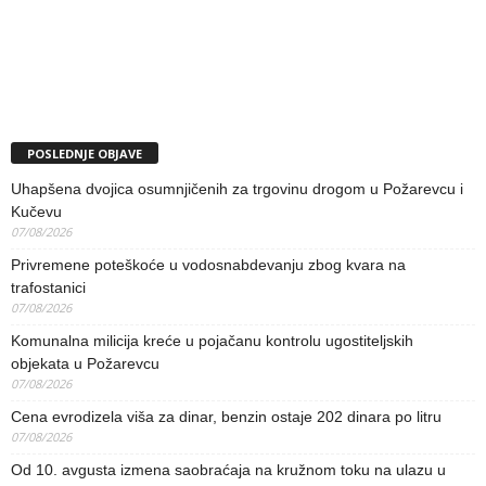
POSLEDNJE OBJAVE
Uhapšena dvojica osumnjičenih za trgovinu drogom u Požarevcu i
Kučevu
07/08/2026
Privremene poteškoće u vodosnabdevanju zbog kvara na
trafostanici
07/08/2026
Komunalna milicija kreće u pojačanu kontrolu ugostiteljskih
objekata u Požarevcu
07/08/2026
Cena evrodizela viša za dinar, benzin ostaje 202 dinara po litru
07/08/2026
Od 10. avgusta izmena saobraćaja na kružnom toku na ulazu u