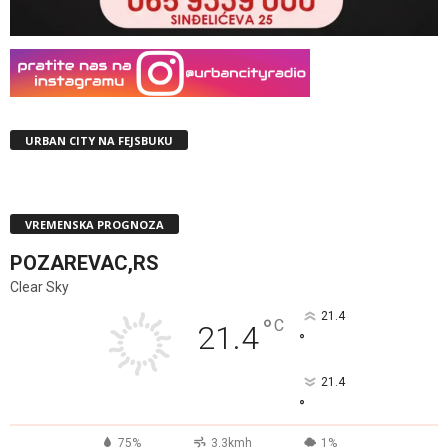
URBAN CITY NA FEJSBUKU
VREMENSKA PROGNOZA
POZAREVAC,RS
Clear Sky
21.4
°
C
21.4
°
21.4
°
75%
3.3kmh
1%