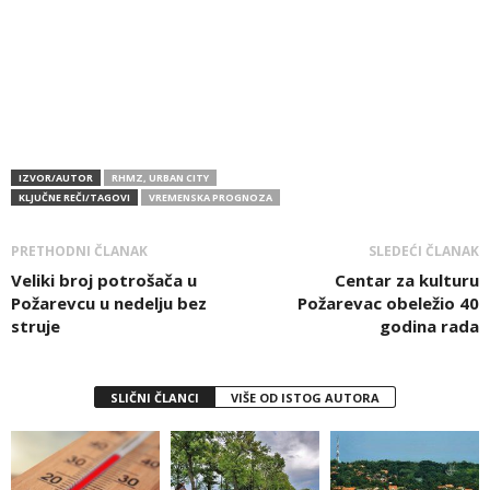
IZVOR/AUTOR
RHMZ, URBAN CITY
KLJUČNE REČI/TAGOVI
VREMENSKA PROGNOZA
PRETHODNI ČLANAK
SLEDEĆI ČLANAK
Veliki broj potrošača u
Centar za kulturu
Požarevcu u nedelju bez
Požarevac obeležio 40
struje
godina rada
SLIČNI ČLANCI
VIŠE OD ISTOG AUTORA