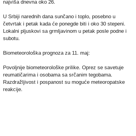
najviša dnevna oko 26.
U Srbiji narednih dana sunčano i toplo, posebno u
četvrtak i petak kada će ponegde biti i oko 30 stepeni.
Lokalni pljuskovi sa grmljavinom u petak posle podne i
subotu.
Biometeorološka prognoza za 11. maj:
Povolјnije biometeorološke prilike. Oprez se savetuje
reumatičarima i osobama sa srčanim tegobama.
Razdražlјivost i pospanost su moguće meteoropatske
reakcije.