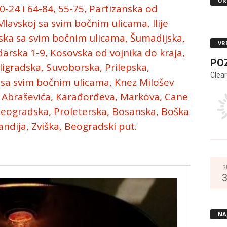
UR
10-24 i 64-84, 55-75, Partizanska od
avskoj sa svim bočnim ulicama, Ilije
ska sa svim bočnim ulicama, Šumadijska,
VR
arska 1-9, Kosovska od vojnika do kraja,
PO
ligradska, Suvoborska, Prilepska,
Clear
 sa svim bočnim ulicama, Knez Milošev
e Abraševića, Karađorđeva, Markova, Cane
, Beogradska, Proleterska, Bosanska, Boška
ndija, Zviška, Beogradski put.
S
NA