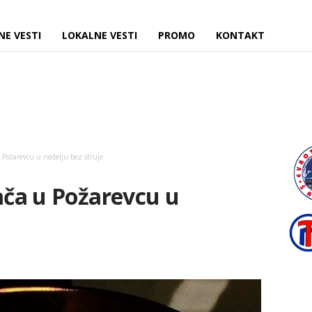
NE VESTI
LOKALNE VESTI
PROMO
KONTAKT
u Požarevcu u nedelju bez struje
šača u Požarevcu u