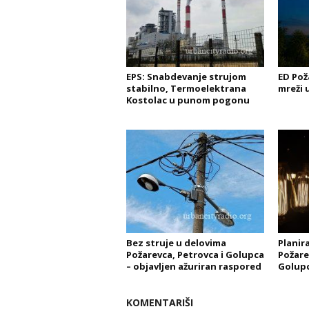
EPS: Snabdevanje strujom
ED Pož
stabilno, Termoelektrana
mreži 
Kostolac u punom pogonu
Bez struje u delovima
Planira
Požarevca, Petrovca i Golupca
Požare
– objavljen ažuriran raspored
Golupcu
KOMENTARIŠI