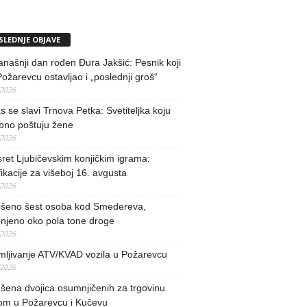
SLEDNJE OBJAVE
našnji dan rođen Đura Jakšić: Pesnik koji
Požarevcu ostavljao i „poslednji groš“
/2026
 se slavi Trnova Petka: Svetiteljka koju
bno poštuju žene
/2026
ret Ljubičevskim konjičkim igrama:
fikacije za višeboj 16. avgusta
/2026
šeno šest osoba kod Smedereva,
njeno oko pola tone droge
/2026
mljivanje ATV/KVAD vozila u Požarevcu
/2026
ena dvojica osumnjičenih za trgovinu
om u Požarevcu i Kučevu