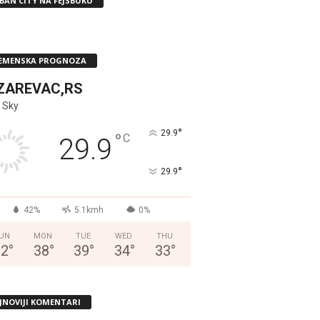
BAN CITY NA FEJSBUKU
EMENSKA PROGNOZA
ZAREVAC,RS
 Sky
°
29.9
°
C
29.9
°
29.9
42%
5.1kmh
0%
UN
MON
TUE
WED
THU
32
°
38
°
39
°
34
°
33
°
JNOVIJI KOMENTARI