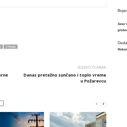
Boja
Sasa
grobni
Ded
A
STRUJA
Rekon
SLEDEĆI ČLANAK
erne
Danas pretežno sunčano i toplo vreme
u Požarevcu