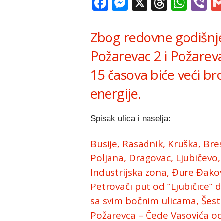
Facebook
Messenger
X
Thread
Wha
V
Zbog redovne godišnje 
Požarevac 2 i Požareva
15 časova biće veći br
energije.
Spisak ulica i naselja:
Busije, Rasadnik, Kruška, Bre
Poljana, Dragovac, Ljubičevo,
Industrijska zona, Đure Đakov
Petrovači put od ”Ljubičice” 
sa svim bočnim ulicama, Šest
Požarevca – Čede Vasovića od