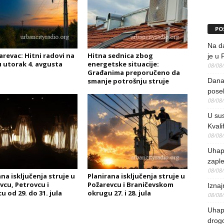
PO
Na da
arevac: Hitni radovi na
Hitna sednica zbog
je u 
u utorak 4. avgusta
energetske situacije:
08/08
Građanima preporučeno da
smanje potrošnju struje
Danas
pose
08/08
U sus
Kvali
08/08
Uhap
zaple
08/08
na isključenja struje u
Planirana isključenja struje u
vcu, Petrovcu i
Požarevcu i Braničevskom
Iznaj
 od 29. do 31. jula
okrugu 27. i 28. jula
08/08
Uhapš
drog