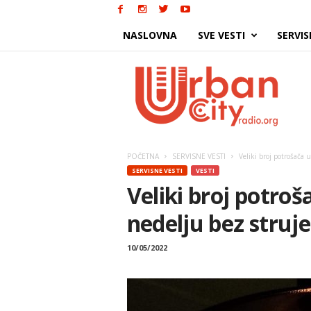
NASLOVNA
SVE VESTI
SERVIS
Urban
City
POČETNA
SERVISNE VESTI
Veliki broj potrošača 
SERVISNE VESTI
VESTI
Veliki broj potro
nedelju bez struje
10/05/2022