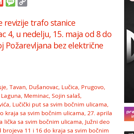
s
tsApp
iber
Gmail
Message
Copy
Link
revizije trafo stanice
c 4, u nedelju, 15. maja od 8 do
oj Požarevljana bez električne
sje, Tavan, Dušanovac, Lučica, Prugovo,
 Laguna, Meminac, Sojin salaš,
ića, Lučički put sa svim bočnim ulicama,
do kraja sa svim bočnim ulicama, 27. aprila
a lička sa svim bočnim ulicama, Južni deo
 brojeva 11 i 16 do kraja sa svim bočnim