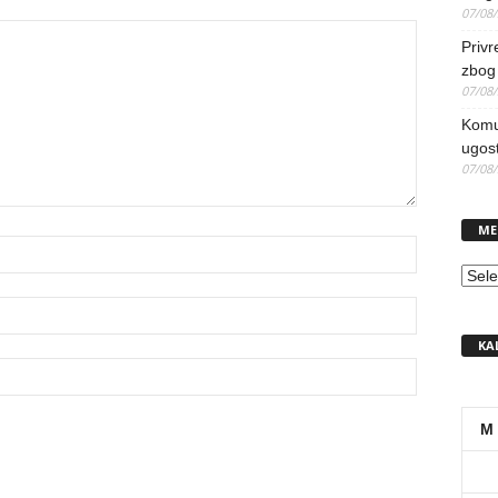
07/08
Priv
zbog 
07/08
Komun
ugost
07/08
ME
MEN
KA
M