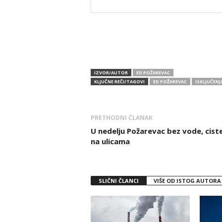
IZVOR/AUTOR
ED POŽAREVAC
KLJUČNE REČI/TAGOVI
ED POŽAREVAC
ISKLJUČENJ
PRETHODNI ČLANAK
U nedelju Požarevac bez vode, cist
na ulicama
SLIČNI ČLANCI
VIŠE OD ISTOG AUTORA