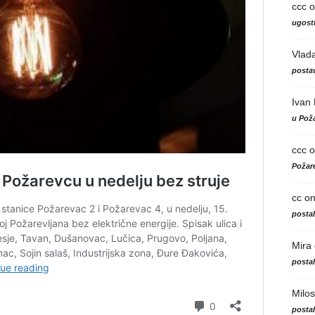
ccc
o
ugosti
Vlad
postav
Ivan
u Poža
ccc
o
Požare
cc
o
posta
Mira
posta
Milos
posta