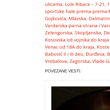
ulicama, Lole Ribara – 7-21, 
sportske hale prema prema Ml
Gojkovića, Mlavska, Dalmatin
Vardarska parna strana i Vard
Zelengorska, Skopljanska, De
Kosovska od vojnika do kraja
Venac od 18A do kraja, Kost
Babović II i III deo, Đurđeva
Vrebalova, Zagorska, Vlade Ga
POVEZANE VESTI: