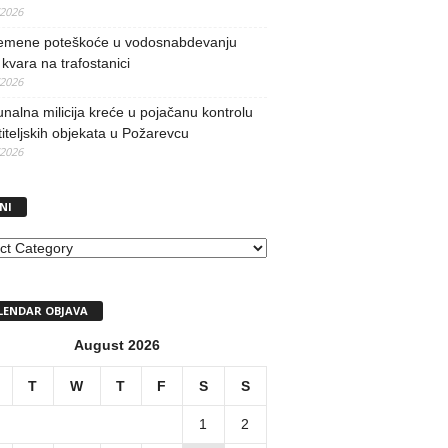
/2026
remene poteškoće u vodosnabdevanju
kvara na trafostanici
/2026
alna milicija kreće u pojačanu kontrolu
iteljskih objekata u Požarevcu
/2026
NI
I
LENDAR OBJAVA
August 2026
T
W
T
F
S
S
1
2