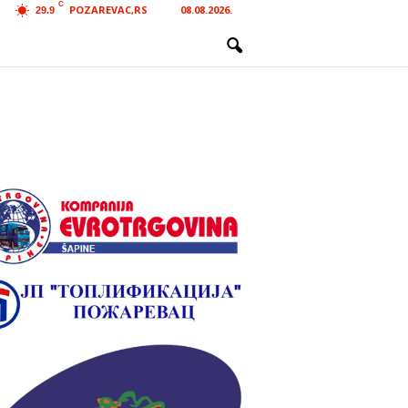
C
POZAREVAC,RS
08.08.2026.
29.9