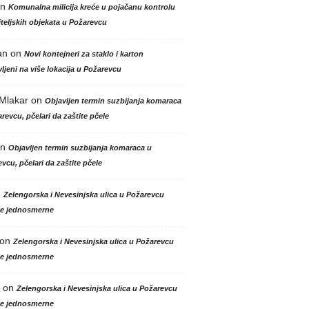
n
Komunalna milicija kreće u pojačanu kontrolu
teljskih objekata u Požarevcu
an
on
Novi kontejneri za staklo i karton
ljeni na više lokacija u Požarevcu
 Mlakar
on
Objavljen termin suzbijanja komaraca
revcu, pčelari da zaštite pčele
n
Objavljen termin suzbijanja komaraca u
vcu, pčelari da zaštite pčele
n
Zelengorska i Nevesinjska ulica u Požarevcu
le jednosmerne
on
Zelengorska i Nevesinjska ulica u Požarevcu
le jednosmerne
on
Zelengorska i Nevesinjska ulica u Požarevcu
le jednosmerne