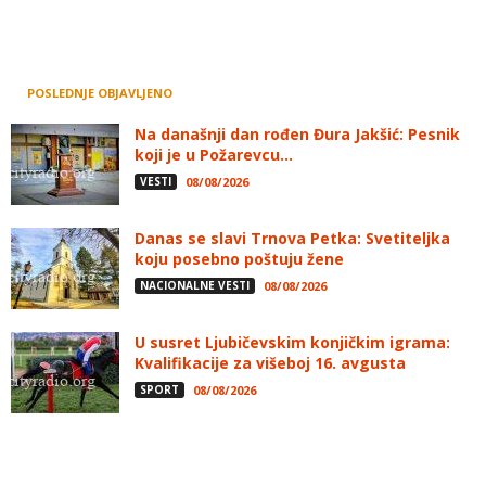
POSLEDNJE OBJAVLJENO
Na današnji dan rođen Đura Jakšić: Pesnik
koji je u Požarevcu...
VESTI
08/08/2026
Danas se slavi Trnova Petka: Svetiteljka
koju posebno poštuju žene
NACIONALNE VESTI
08/08/2026
U susret Ljubičevskim konjičkim igrama:
Kvalifikacije za višeboj 16. avgusta
SPORT
08/08/2026