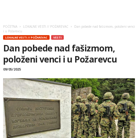
POČETNA
LOKALNE VESTI // POŽAREVAC
Dan pobede nad fašizmom, položeni venci
i u Požarevcu
LOKALNE VESTI // POŽAREVAC
VESTI
Dan pobede nad fašizmom,
položeni venci i u Požarevcu
09/05/2025