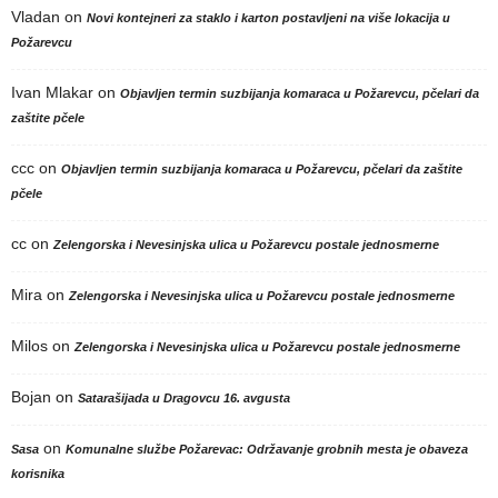
Vladan
on
Novi kontejneri za staklo i karton postavljeni na više lokacija u
Požarevcu
Ivan Mlakar
on
Objavljen termin suzbijanja komaraca u Požarevcu, pčelari da
zaštite pčele
ccc
on
Objavljen termin suzbijanja komaraca u Požarevcu, pčelari da zaštite
pčele
cc
on
Zelengorska i Nevesinjska ulica u Požarevcu postale jednosmerne
Mira
on
Zelengorska i Nevesinjska ulica u Požarevcu postale jednosmerne
Milos
on
Zelengorska i Nevesinjska ulica u Požarevcu postale jednosmerne
Bojan
on
Satarašijada u Dragovcu 16. avgusta
on
Sasa
Komunalne službe Požarevac: Održavanje grobnih mesta je obaveza
korisnika