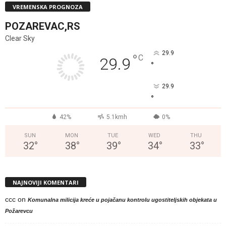
VREMENSKA PROGNOZA
POZAREVAC,RS
Clear Sky
29.9
°
C
29.9
°
29.9
°
42%
5.1kmh
0%
SUN
MON
TUE
WED
THU
32
°
38
°
39
°
34
°
33
°
NAJNOVIJI KOMENTARI
ccc
on
Komunalna milicija kreće u pojačanu kontrolu ugostiteljskih objekata u
Požarevcu