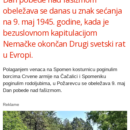
obeležava se danas u znak sećanja
na 9. maj 1945. godine, kada je
bezuslovnom kapitulacijom
Nemačke okončan Drugi svetski rat
u Evropi.
Polaganjem venaca na Spomen kosturnicu poginulim
borcima Crvene armije na Čačalici i Spomeniku
poginulim rodoljubima, u Požarevcu se obeležava 9. maj
Dan pobede nad fašizmom.
Reklame