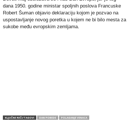
dana 1950. godine ministar spoljnih poslova Francuske
Robert Šuman objavio deklaraciju kojom je pozvao na
uspostavljanje novog poretka u kojem ne bi bilo mesta za
sukobe među evropskim zemljama.
KLJUČNE REČI/TAGOVI
DAN POBEDE
POLAGANJE VENACA