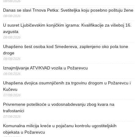
08/08/2026
Danas se slavi Trnova Petka: Svetiteljka koju posebno poštuju žene
08/08/2026
U susret Ljubičevskim konjičkim igrama: Kvalifikacije za višeboj 16.
avgusta
08/08/2026
Uhapšeno šest osoba kod Smedereva, zaplenjeno oko pola tone
droge
08/08/2026
Iznajmljivanje ATV/KVAD vozila u Požarevcu
08/08/2026
Uhapšena dvojica osumnjičenih za trgovinu drogom u Požarevcu i
Kučevu
07/08/2026
Privremene poteškoće u vodosnabdevanju zbog kvara na
trafostanici
07/08/2026
Komunalna milicija kreće u pojačanu kontrolu ugostiteljskih
objekata u Požarevcu