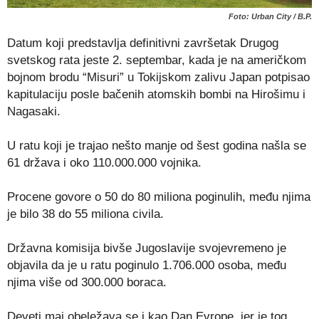
Foto: Urban City / B.P.
Datum koji predstavlja definitivni završetak Drugog
svetskog rata jeste 2. septembar, kada je na američkom
bojnom brodu “Misuri” u Tokijskom zalivu Japan potpisao
kapitulaciju posle bačenih atomskih bombi na Hirošimu i
Nagasaki.
U ratu koji je trajao nešto manje od šest godina našla se
61 država i oko 110.000.000 vojnika.
Procene govore o 50 do 80 miliona poginulih, među njima
je bilo 38 do 55 miliona civila.
Državna komisija bivše Jugoslavije svojevremeno je
objavila da je u ratu poginulo 1.706.000 osoba, među
njima više od 300.000 boraca.
Deveti maj obeležava se i kao Dan Evrope, jer je tog