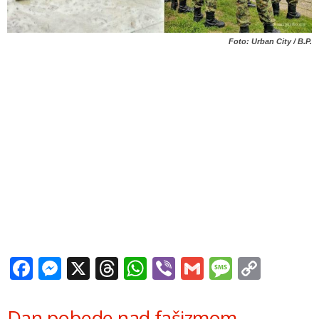
Foto: Urban City / B.P.
Facebook
Messenger
X
Threads
WhatsApp
Viber
Gmail
Messag
Copy
Link
Dan pobede nad fašizmom