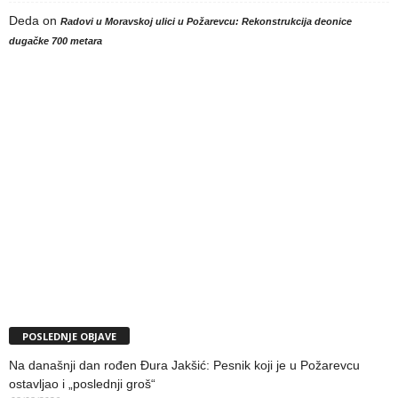
Deda
on
Radovi u Moravskoj ulici u Požarevcu: Rekonstrukcija deonice
dugačke 700 metara
POSLEDNJE OBJAVE
Na današnji dan rođen Đura Jakšić: Pesnik koji je u Požarevcu
ostavljao i „poslednji groš“