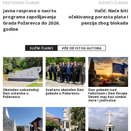
PRETHODNI ČLANAK
SLEDEĆI ČLANAK
Javna rasprava o nacrtu
Vučić: Neće biti
programa zapošljavanja
očekivanog porasta plata i
Grada Požarevca do 2026.
penzija zbog blokada
godine
SLIČNI ČLANCI
VIŠE OD ISTOG AUTORA
Obeležen nekadašnji
Svečano obeležen Dan
Dan pobede nad
Dan ustanka u
pobede u Požarevcu
fašizmom i Dan Evrope:
Požarevcu
Deveti maj kao simbol
mira i jedinstva