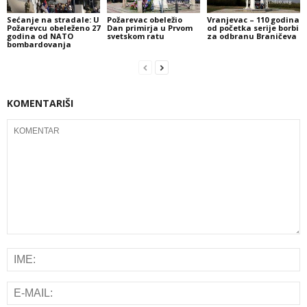
Sećanje na stradale: U
Požarevac obeležio
Vranjevac – 110 godina
Požarevcu obeleženo 27
Dan primirja u Prvom
od početka serije borbi
godina od NATO
svetskom ratu
za odbranu Braničeva
bombardovanja
KOMENTARIŠI