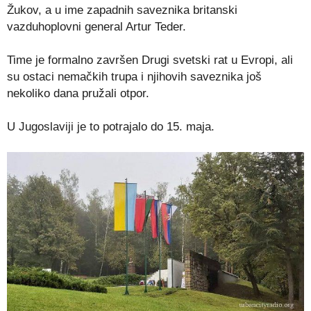
Žukov, a u ime zapadnih saveznika britanski
vazduhoplovni general Artur Teder.
Time je formalno završen Drugi svetski rat u Evropi, ali
su ostaci nemačkih trupa i njihovih saveznika još
nekoliko dana pružali otpor.
U Jugoslaviji je to potrajalo do 15. maja.