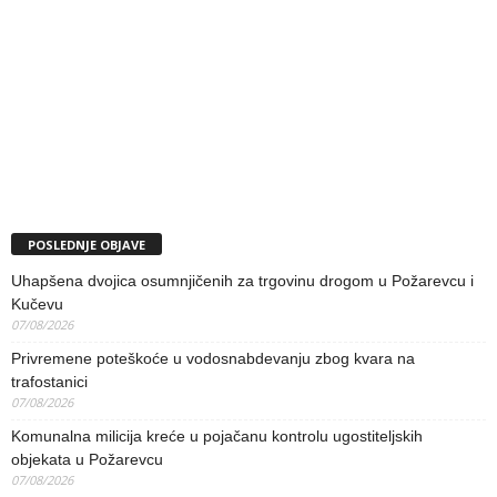
POSLEDNJE OBJAVE
Uhapšena dvojica osumnjičenih za trgovinu drogom u Požarevcu i
Kučevu
07/08/2026
Privremene poteškoće u vodosnabdevanju zbog kvara na
trafostanici
07/08/2026
Komunalna milicija kreće u pojačanu kontrolu ugostiteljskih
objekata u Požarevcu
07/08/2026