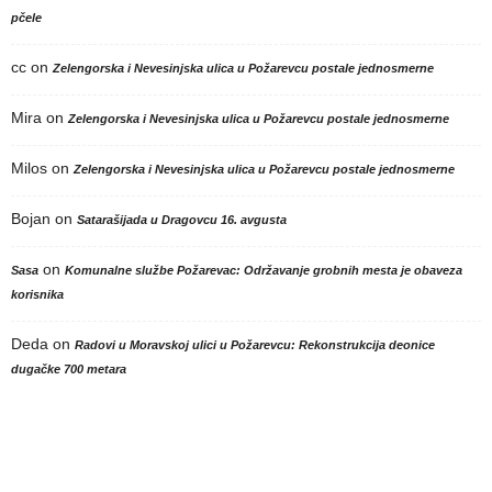
pčele
cc
on
Zelengorska i Nevesinjska ulica u Požarevcu postale jednosmerne
Mira
on
Zelengorska i Nevesinjska ulica u Požarevcu postale jednosmerne
Milos
on
Zelengorska i Nevesinjska ulica u Požarevcu postale jednosmerne
Bojan
on
Satarašijada u Dragovcu 16. avgusta
on
Sasa
Komunalne službe Požarevac: Održavanje grobnih mesta je obaveza
korisnika
Deda
on
Radovi u Moravskoj ulici u Požarevcu: Rekonstrukcija deonice
dugačke 700 metara