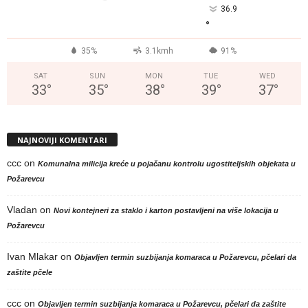
36.9
°
35%
3.1kmh
91%
SAT
SUN
MON
TUE
WED
33
°
35
°
38
°
39
°
37
°
NAJNOVIJI KOMENTARI
ccc
on
Komunalna milicija kreće u pojačanu kontrolu ugostiteljskih objekata u
Požarevcu
Vladan
on
Novi kontejneri za staklo i karton postavljeni na više lokacija u
Požarevcu
Ivan Mlakar
on
Objavljen termin suzbijanja komaraca u Požarevcu, pčelari da
zaštite pčele
ccc
on
Objavljen termin suzbijanja komaraca u Požarevcu, pčelari da zaštite