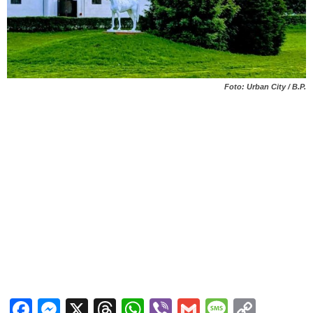
Foto: Urban City / B.P.
Facebook
Messenger
X
Threads
WhatsApp
Viber
Gmail
Messag
Copy