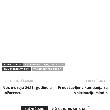
IZVOR/AUTOR
SPUTNIKNEWS.COM, URBAN CITY
KLJUČNE REČI/TAGOVI
VREMENSKA PROGNOZA
PRETHODNI ČLANAK
SLEDEĆI ČLANAK
Noć muzeja 2021. godine u
Predstavljena kampanja za
Požarevcu
vakcinaciju mladih
SLIČNI ČLANCI
VIŠE OD ISTOG AUTORA