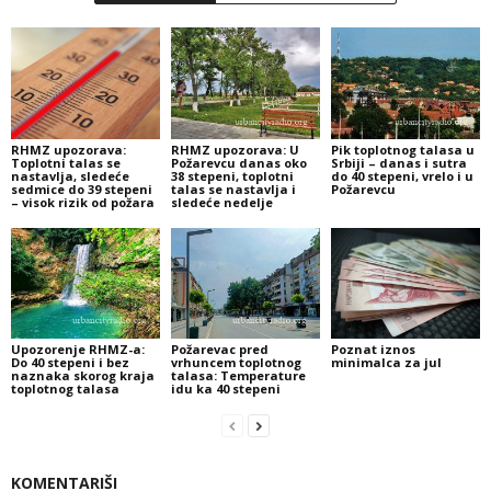
RHMZ upozorava:
RHMZ upozorava: U
Pik toplotnog talasa u
Toplotni talas se
Požarevcu danas oko
Srbiji – danas i sutra
nastavlja, sledeće
38 stepeni, toplotni
do 40 stepeni, vrelo i u
sedmice do 39 stepeni
talas se nastavlja i
Požarevcu
– visok rizik od požara
sledeće nedelje
Upozorenje RHMZ-a:
Požarevac pred
Poznat iznos
Do 40 stepeni i bez
vrhuncem toplotnog
minimalca za jul
naznaka skorog kraja
talasa: Temperature
toplotnog talasa
idu ka 40 stepeni
KOMENTARIŠI