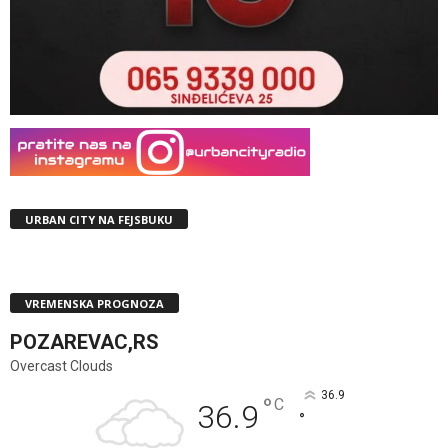
URBAN CITY NA FEJSBUKU
VREMENSKA PROGNOZA
POZAREVAC,RS
Overcast Clouds
36.9
°
C
36.9
°