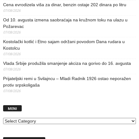
Cena evrodizela viša za dinar, benzin ostaje 202 dinara po litru
07/08/2026
Od 10. avgusta izmena saobraćaja na kružnom toku na ulazu u
Požarevac
07/08/2026
Kostolački kotlić i Etno sajam održani povodom Dana rudara u
Kostolcu
07/08/2026
Vlada Srbije produžila smanjenje akciza na gorivo do 16. avgusta
07/08/2026
Prijateljski remi u Svilajncu – Mladi Radnik 1926 ostao neporažen
protiv srpskoligaša
07/08/2026
MENI
MENI