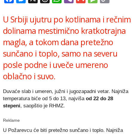
Link
U Srbiji ujutru po kotlinama i rečnim
dolinama mestimično kratkotrajna
magla, a tokom dana pretežno
sunčano i toplo, samo na severu
posle podne i uveče umereno
oblačno i suvo.
Duvaće slab i umeren, južni i jugozapadni vetar. Najniža
temperatura biće od 5 do 13, najviša
o
d
22 do 28
stepeni
, saopštio je RHMZ.
Reklame
U Požarevcu će biti pretežno sunčano i toplo. Najniža