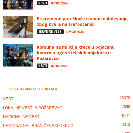
VESTI
07/08/2026
Privremene poteškoće u vodosnabdevanju
zbog kvara na trafostanici
SERVISNE VESTI
07/08/2026
Komunalna milicija kreće u pojačanu
kontrolu ugostiteljskih objekata u
Požarevcu
VESTI
07/08/2026
SVE SA URBAN CITY PORTALA
25078
VESTI
7698
LOKALNE VESTI // POŽAREVAC
6711
NACIONALNE VESTI
3313
REGIONALNE - BRANIČEVSKI OKRUG