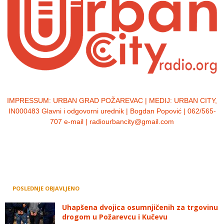
IMPRESSUM:
URBAN GRAD POŽAREVAC | MEDIJ: URBAN CITY,
IN000483 Glavni i odgovorni urednik | Bogdan Popović | 062/565-
707 e-mail | radiourbancity@gmail.com
POSLEDNJE OBJAVLJENO
Uhapšena dvojica osumnjičenih za trgovinu
drogom u Požarevcu i Kučevu