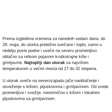
Prema izgledima vremena za narednih sedam dana, do
29. maja, do utorka pretežno sunčano i toplo, samo u
nedelju posle podne i uveče na severu promenljivo
oblačno sa retkom pojavom kratkotrajne kiše i
grmljavine.
Najtopliji dan utorak
sa najvišom
temperaturom u većini mesta od 27 do 32 stepena.
U utorak uveče na severozapadu jače naoblačenje i
osveženje s kišom, pljuskovima i grmljavinom. Od srede
promenljivo i svežije, mestimično s kišom i lokalnim
pljuskovima sa grmljavinom.