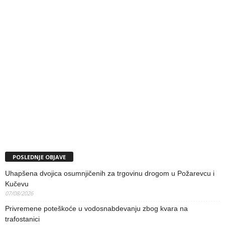
POSLEDNJE OBJAVE
Uhapšena dvojica osumnjičenih za trgovinu drogom u Požarevcu i
Kučevu
07/08/2026
Privremene poteškoće u vodosnabdevanju zbog kvara na
trafostanici