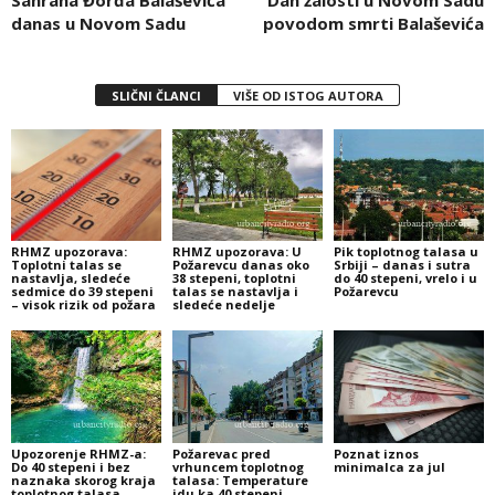
danas u Novom Sadu
povodom smrti Balaševića
SLIČNI ČLANCI
VIŠE OD ISTOG AUTORA
RHMZ upozorava:
RHMZ upozorava: U
Pik toplotnog talasa u
Toplotni talas se
Požarevcu danas oko
Srbiji – danas i sutra
nastavlja, sledeće
38 stepeni, toplotni
do 40 stepeni, vrelo i u
sedmice do 39 stepeni
talas se nastavlja i
Požarevcu
– visok rizik od požara
sledeće nedelje
Upozorenje RHMZ-a:
Požarevac pred
Poznat iznos
Do 40 stepeni i bez
vrhuncem toplotnog
minimalca za jul
naznaka skorog kraja
talasa: Temperature
toplotnog talasa
idu ka 40 stepeni