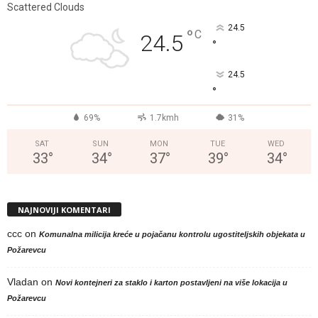
Scattered Clouds
24.5
°
C
24.5
°
24.5
°
69%
1.7kmh
31%
SAT
SUN
MON
TUE
WED
33
°
34
°
37
°
39
°
34
°
NAJNOVIJI KOMENTARI
ccc
on
Komunalna milicija kreće u pojačanu kontrolu ugostiteljskih objekata u
Požarevcu
Vladan
on
Novi kontejneri za staklo i karton postavljeni na više lokacija u
Požarevcu