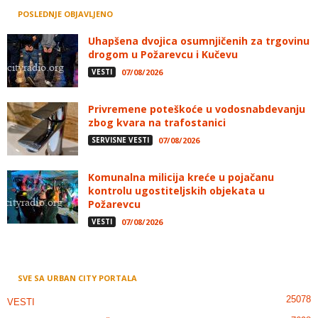
POSLEDNJE OBJAVLJENO
Uhapšena dvojica osumnjičenih za trgovinu
drogom u Požarevcu i Kučevu
VESTI
07/08/2026
Privremene poteškoće u vodosnabdevanju
zbog kvara na trafostanici
SERVISNE VESTI
07/08/2026
Komunalna milicija kreće u pojačanu
kontrolu ugostiteljskih objekata u
Požarevcu
VESTI
07/08/2026
SVE SA URBAN CITY PORTALA
25078
VESTI