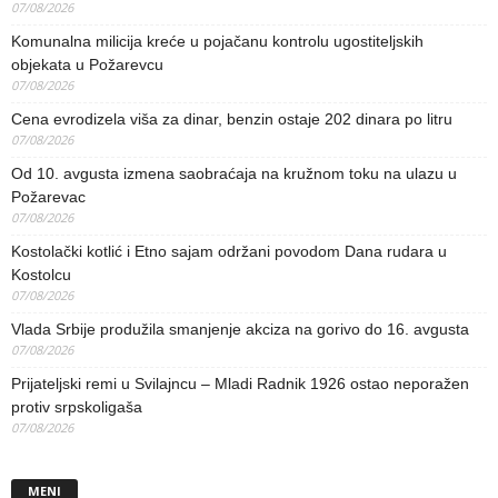
07/08/2026
Komunalna milicija kreće u pojačanu kontrolu ugostiteljskih
objekata u Požarevcu
07/08/2026
Cena evrodizela viša za dinar, benzin ostaje 202 dinara po litru
07/08/2026
Od 10. avgusta izmena saobraćaja na kružnom toku na ulazu u
Požarevac
07/08/2026
Kostolački kotlić i Etno sajam održani povodom Dana rudara u
Kostolcu
07/08/2026
Vlada Srbije produžila smanjenje akciza na gorivo do 16. avgusta
07/08/2026
Prijateljski remi u Svilajncu – Mladi Radnik 1926 ostao neporažen
protiv srpskoligaša
07/08/2026
MENI