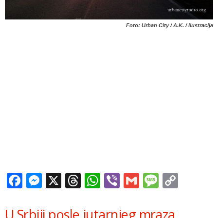
Foto: Urban City / A.K. / ilustracija
Facebook
Messenger
X
Threads
WhatsApp
Viber
Gmail
Messag
Copy
Link
U Srbiji posle jutarnjeg mraza,