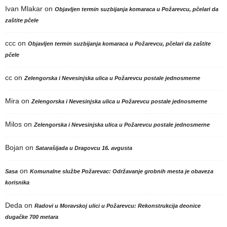
Ivan Mlakar
on
Objavljen termin suzbijanja komaraca u Požarevcu, pčelari da
zaštite pčele
ccc
on
Objavljen termin suzbijanja komaraca u Požarevcu, pčelari da zaštite
pčele
cc
on
Zelengorska i Nevesinjska ulica u Požarevcu postale jednosmerne
Mira
on
Zelengorska i Nevesinjska ulica u Požarevcu postale jednosmerne
Milos
on
Zelengorska i Nevesinjska ulica u Požarevcu postale jednosmerne
Bojan
on
Satarašijada u Dragovcu 16. avgusta
on
Sasa
Komunalne službe Požarevac: Održavanje grobnih mesta je obaveza
korisnika
Deda
on
Radovi u Moravskoj ulici u Požarevcu: Rekonstrukcija deonice
dugačke 700 metara