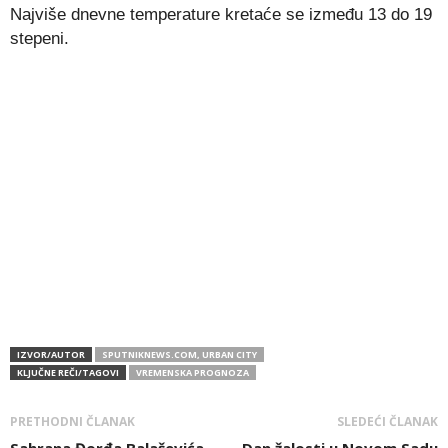
Najviše dnevne temperature kretaće se između 13 do 19
stepeni.
IZVOR/AUTOR
SPUTNIKNEWS.COM, URBAN CITY
KLJUČNE REČI/TAGOVI
VREMENSKA PROGNOZA
PRETHODNI ČLANAK
SLEDEĆI ČLANAK
Sahrana Đorđa Balaševića
Dan žalosti u Novom Sadu