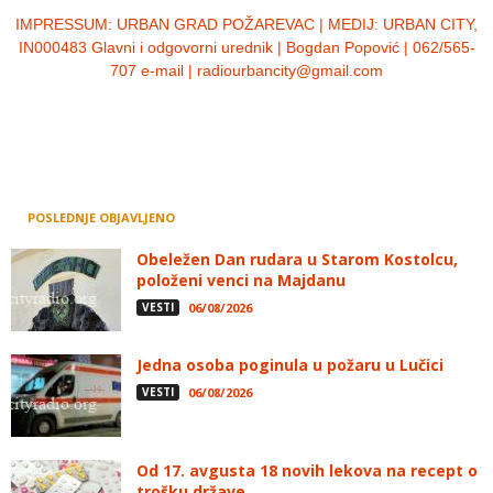
IMPRESSUM:
URBAN GRAD POŽAREVAC | MEDIJ: URBAN CITY,
IN000483 Glavni i odgovorni urednik | Bogdan Popović | 062/565-
707 e-mail | radiourbancity@gmail.com
POSLEDNJE OBJAVLJENO
Obeležen Dan rudara u Starom Kostolcu,
položeni venci na Majdanu
VESTI
06/08/2026
Jedna osoba poginula u požaru u Lučici
VESTI
06/08/2026
Od 17. avgusta 18 novih lekova na recept o
trošku države,...