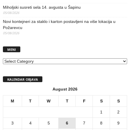
Miholjski susreti sela 14. avgusta u Šapinu
05/08/2026
Novi kontejneri za staklo i karton postavljeni na više lokacija u
Požarevcu
05/08/2026
MENI
MENI
KALENDAR OBJAVA
August 2026
M
T
W
T
F
S
S
1
2
3
4
5
6
7
8
9