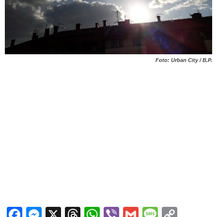
Foto: Urban City / B.P.
Facebook
Messenger
X
Threads
WhatsApp
Viber
Gmail
Messag
Copy