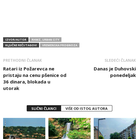
IZVOR/AUTOR
RHMZ, URBAN CITY
KLJUČNE REČI/TAGOVI
VREMENSKA PROGNOZA
PRETHODNI ČLANAK
SLEDEĆI ČLANAK
Ratari iz Požarevca ne
Danas je Duhovski
pristaju na cenu pšenice od
ponedeljak
36 dinara, blokada u
utorak
SLIČNI ČLANCI
VIŠE OD ISTOG AUTORA