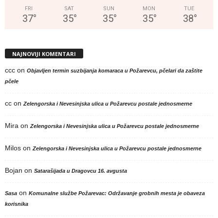
FRI
SAT
SUN
MON
TUE
37
°
35
°
35
°
35
°
38
°
NAJNOVIJI KOMENTARI
ccc
on
Objavljen termin suzbijanja komaraca u Požarevcu, pčelari da zaštite
pčele
cc
on
Zelengorska i Nevesinjska ulica u Požarevcu postale jednosmerne
Mira
on
Zelengorska i Nevesinjska ulica u Požarevcu postale jednosmerne
Milos
on
Zelengorska i Nevesinjska ulica u Požarevcu postale jednosmerne
Bojan
on
Satarašijada u Dragovcu 16. avgusta
on
Sasa
Komunalne službe Požarevac: Održavanje grobnih mesta je obaveza
korisnika