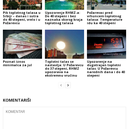
Pik toplotnog talasa u
Upozorenje RHMZ-a:
Požarevac pred
Srbiji – danas i sutra
Do 40 stepeni i bez
vrhuncem toplotnog
do 40 stepeni, vrelo i u
naznaka skorog kraja
talasa: Temperature
Požarevcu
toplotnog talasa
idu ka 40 stepeni
Poznat iznos
Toplotni talas se
Upozorenje na
minimalca za jul
nastavlja: U Požarevcu
dugotrajan toplotni
do 37 stepeni, RHMZ
talas: U Požarevcu
upozorava na
narednih dana i do 40
ekstremnu vrućinu
stepeni
KOMENTARIŠI