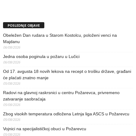
POSLEDNJE OBJAVE
Obeležen Dan rudara u Starom Kostolcu, položeni venci na
Majdanu
06/08/2026
Jedna osoba poginula u požaru u Lučici
06/08/2026
Od 17. avgusta 18 novih lekova na recept o trošku države, građani
će plaćati znatno manje
05/08/2026
Radovi na glavnoj raskrsnici u centru Požarevca, privremeno
zatvaranje saobraćaja
05/08/2026
Zbog visokih temperatura odložena Letnja liga ASCS u Požarevcu
05/08/2026
Vojnici na specijalističkoj obuci u Požarevcu
05/08/2026