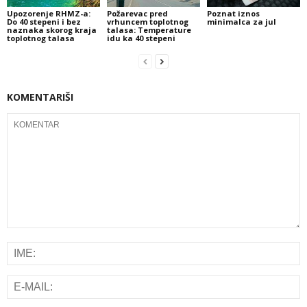
Upozorenje RHMZ-a:
Požarevac pred
Poznat iznos
Do 40 stepeni i bez
vrhuncem toplotnog
minimalca za jul
naznaka skorog kraja
talasa: Temperature
toplotnog talasa
idu ka 40 stepeni
KOMENTARIŠI