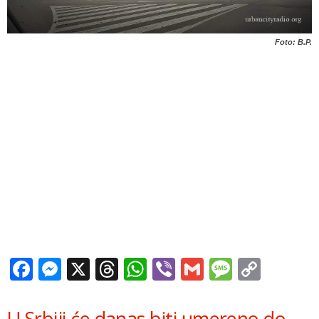
Foto: B.P.
Facebook
Messenger
X
Threads
WhatsApp
Viber
Gmail
Messag
Copy
Link
U Srbiji će danas biti umereno do