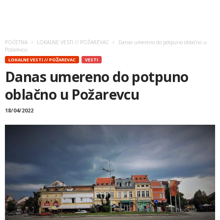
POČETNA
LOKALNE VESTI // POŽAREVAC
Danas umereno do potpuno oblačno u
Požarevcu
LOKALNE VESTI // POŽAREVAC
VESTI
Danas umereno do potpuno
oblačno u Požarevcu
18/04/2022