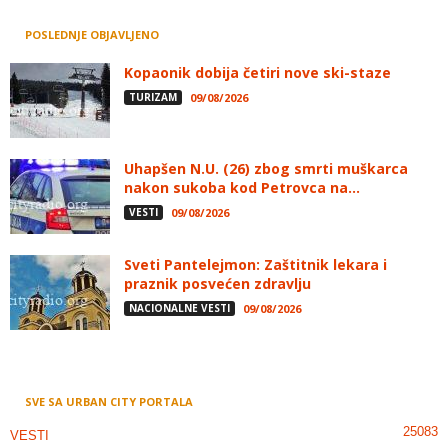
POSLEDNJE OBJAVLJENO
Kopaonik dobija četiri nove ski-staze
TURIZAM
09/08/2026
Uhapšen N.U. (26) zbog smrti muškarca
nakon sukoba kod Petrovca na...
VESTI
09/08/2026
Sveti Pantelejmon: Zaštitnik lekara i
praznik posvećen zdravlju
NACIONALNE VESTI
09/08/2026
SVE SA URBAN CITY PORTALA
25083
VESTI