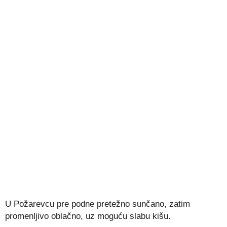
U Požarevcu pre podne pretežno sunčano, zatim
promenljivo oblačno, uz moguću slabu kišu.