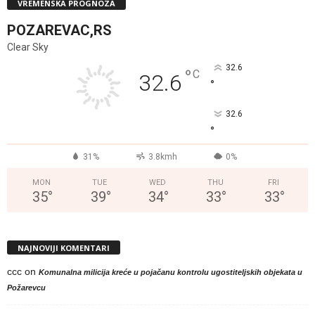
VREMENSKA PROGNOZA
POZAREVAC,RS
Clear Sky
32.6
°
C
32.6
°
32.6
°
31%
3.8kmh
0%
MON
TUE
WED
THU
FRI
35
°
39
°
34
°
33
°
33
°
NAJNOVIJI KOMENTARI
ccc
on
Komunalna milicija kreće u pojačanu kontrolu ugostiteljskih objekata u
Požarevcu