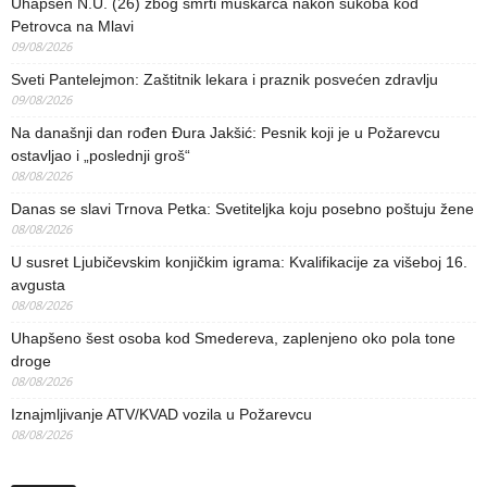
Uhapšen N.U. (26) zbog smrti muškarca nakon sukoba kod
Petrovca na Mlavi
09/08/2026
Sveti Pantelejmon: Zaštitnik lekara i praznik posvećen zdravlju
09/08/2026
Na današnji dan rođen Đura Jakšić: Pesnik koji je u Požarevcu
ostavljao i „poslednji groš“
08/08/2026
Danas se slavi Trnova Petka: Svetiteljka koju posebno poštuju žene
08/08/2026
U susret Ljubičevskim konjičkim igrama: Kvalifikacije za višeboj 16.
avgusta
08/08/2026
Uhapšeno šest osoba kod Smedereva, zaplenjeno oko pola tone
droge
08/08/2026
Iznajmljivanje ATV/KVAD vozila u Požarevcu
08/08/2026