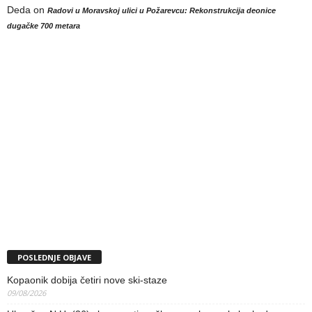
Deda
on
Radovi u Moravskoj ulici u Požarevcu: Rekonstrukcija deonice
dugačke 700 metara
POSLEDNJE OBJAVE
Kopaonik dobija četiri nove ski-staze
09/08/2026