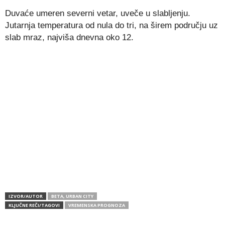
Duvaće umeren severni vetar, uveče u slabljenju.
Jutarnja temperatura od nula do tri, na širem području uz
slab mraz, najviša dnevna oko 12.
IZVOR/AUTOR
BETA, URBAN CITY
KLJUČNE REČI/TAGOVI
VREMENSKA PROGNOZA