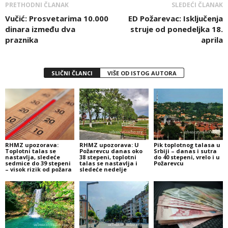
PRETHODNI ČLANAK
SLEDEĆI ČLANAK
Vučić: Prosvetarima 10.000
ED Požarevac: Isključenja
dinara između dva
struje od ponedeljka 18.
praznika
aprila
SLIČNI ČLANCI
VIŠE OD ISTOG AUTORA
RHMZ upozorava:
RHMZ upozorava: U
Pik toplotnog talasa u
Toplotni talas se
Požarevcu danas oko
Srbiji – danas i sutra
nastavlja, sledeće
38 stepeni, toplotni
do 40 stepeni, vrelo i u
sedmice do 39 stepeni
talas se nastavlja i
Požarevcu
– visok rizik od požara
sledeće nedelje