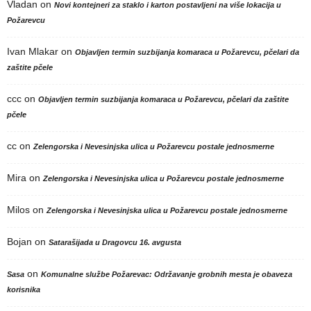
Vladan
on
Novi kontejneri za staklo i karton postavljeni na više lokacija u
Požarevcu
Ivan Mlakar
on
Objavljen termin suzbijanja komaraca u Požarevcu, pčelari da
zaštite pčele
ccc
on
Objavljen termin suzbijanja komaraca u Požarevcu, pčelari da zaštite
pčele
cc
on
Zelengorska i Nevesinjska ulica u Požarevcu postale jednosmerne
Mira
on
Zelengorska i Nevesinjska ulica u Požarevcu postale jednosmerne
Milos
on
Zelengorska i Nevesinjska ulica u Požarevcu postale jednosmerne
Bojan
on
Satarašijada u Dragovcu 16. avgusta
on
Sasa
Komunalne službe Požarevac: Održavanje grobnih mesta je obaveza
korisnika