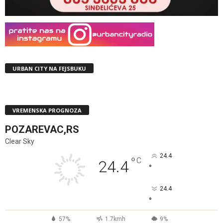
URBAN CITY NA FEJSBUKU
VREMENSKA PROGNOZA
POZAREVAC,RS
Clear Sky
24.4
°
C
24.4
°
24.4
°
57%
1.7kmh
9%