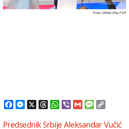
Foto: Urban City // I.P.
Facebook
Messenger
X
Threads
WhatsApp
Viber
Gmail
Messag
Copy
Link
Predsednik Srbije Aleksandar Vučić