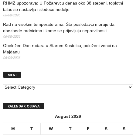
RHMZ upozorava: U Požarevcu danas oko 38 stepeni, toplotni
talas se nastavlja i sledeće nedelje
06/08/2026
Rad na visokim temperaturama: Šta poslodavci moraju da
obezbede radnicima i kome se prijavljuju nepravilnosti
06/08/2026
Obeležen Dan rudara u Starom Kostolcu, položeni venci na
Majdanu
06/08/2026
MENI
MENI
KALENDAR OBJAVA
August 2026
M
T
W
T
F
S
S