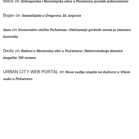
Milos
on
Zelengorska i Nevesinjska ulica u Požarevcu postale jednosmerne
Bojan
on
Satarašijada u Dragovcu 16. avgusta
on
Sasa
Komunalne službe Požarevac: Održavanje grobnih mesta je obaveza
korisnika
Deda
on
Radovi u Moravskoj ulici u Požarevcu: Rekonstrukcija deonice
dugačke 700 metara
URBAN CITY WEB PORTAL
on
Nova sudija stupila na dužnost u Višem
sudu u Požarevcu