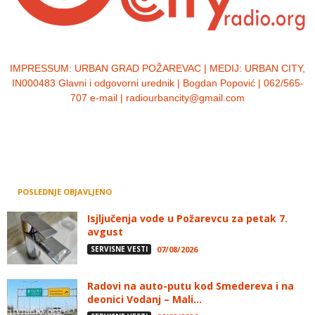
IMPRESSUM:
URBAN GRAD POŽAREVAC | MEDIJ: URBAN CITY,
IN000483 Glavni i odgovorni urednik | Bogdan Popović | 062/565-
707 e-mail | radiourbancity@gmail.com
POSLEDNJE OBJAVLJENO
Isjljučenja vode u Požarevcu za petak 7.
avgust
SERVISNE VESTI
07/08/2026
Radovi na auto-putu kod Smedereva i na
deonici Vodanj – Mali...