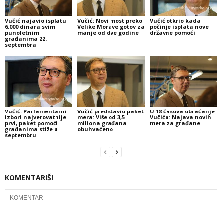
Vučić najavio isplatu
Vučić: Novi most preko
Vučić otkrio kada
6.000 dinara svim
Velike Morave gotov za
počinje isplata nove
punoletnim
manje od dve godine
državne pomoći
građanima 22.
septembra
Vučić: Parlamentarni
Vučić predstavio paket
U 18 časova obraćanje
izbori najverovatnije
mera: Više od 3,5
Vučića: Najava novih
prvi, paket pomoći
miliona građana
mera za građane
građanima stiže u
obuhvaćeno
septembru
KOMENTARIŠI