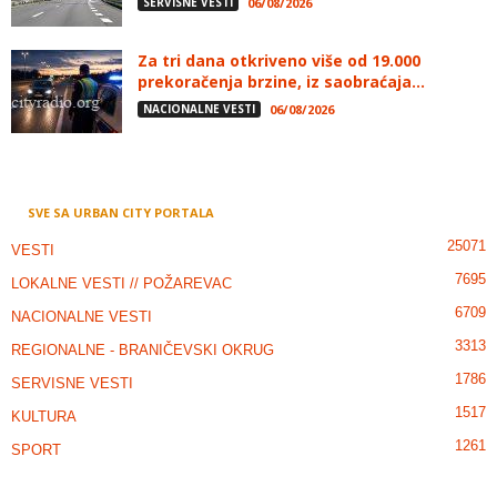
SERVISNE VESTI
06/08/2026
Za tri dana otkriveno više od 19.000
prekoračenja brzine, iz saobraćaja...
NACIONALNE VESTI
06/08/2026
SVE SA URBAN CITY PORTALA
25071
VESTI
7695
LOKALNE VESTI // POŽAREVAC
6709
NACIONALNE VESTI
3313
REGIONALNE - BRANIČEVSKI OKRUG
1786
SERVISNE VESTI
1517
KULTURA
1261
SPORT