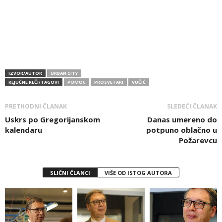
IZVOR/AUTOR
URBAN CITY
KLJUČNE REČI/TAGOVI
POMOC
PROSVETARI
VUČIĆ
PRETHODNI ČLANAK
SLEDEĆI ČLANAK
Uskrs po Gregorijanskom
Danas umereno do
kalendaru
potpuno oblačno u
Požarevcu
SLIČNI ČLANCI
VIŠE OD ISTOG AUTORA