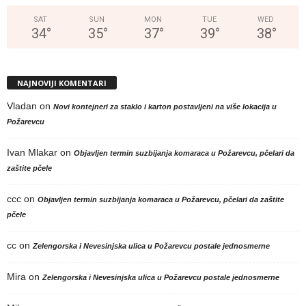
SAT
SUN
MON
TUE
WED
34
°
35
°
37
°
39
°
38
°
NAJNOVIJI KOMENTARI
Vladan
on
Novi kontejneri za staklo i karton postavljeni na više lokacija u
Požarevcu
Ivan Mlakar
on
Objavljen termin suzbijanja komaraca u Požarevcu, pčelari da
zaštite pčele
ccc
on
Objavljen termin suzbijanja komaraca u Požarevcu, pčelari da zaštite
pčele
cc
on
Zelengorska i Nevesinjska ulica u Požarevcu postale jednosmerne
Mira
on
Zelengorska i Nevesinjska ulica u Požarevcu postale jednosmerne