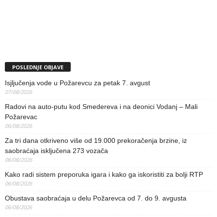
POSLEDNJE OBJAVE
Isjljučenja vode u Požarevcu za petak 7. avgust
07/08/2026
Radovi na auto-putu kod Smedereva i na deonici Vodanj – Mali
Požarevac
06/08/2026
Za tri dana otkriveno više od 19.000 prekoračenja brzine, iz
saobraćaja isključena 273 vozača
06/08/2026
Kako radi sistem preporuka igara i kako ga iskoristiti za bolji RTP
06/08/2026
Obustava saobraćaja u delu Požarevca od 7. do 9. avgusta
06/08/2026