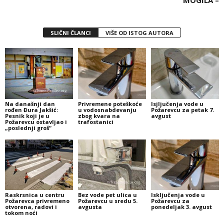
MOGILA –
SLIČNI ČLANCI
VIŠE OD ISTOG AUTORA
Na današnji dan
Privremene poteškoće
Isjljučenja vode u
rođen Đura Jakšić:
u vodosnabdevanju
Požarevcu za petak 7.
Pesnik koji je u
zbog kvara na
avgust
Požarevcu ostavljao i
trafostanici
„poslednji groš“
Raskrsnica u centru
Bez vode pet ulica u
Isključenja vode u
Požarevca privremeno
Požarevcu u sredu 5.
Požarevcu za
otvorena, radovi i
avgusta
ponedeljak 3. avgust
tokom noći