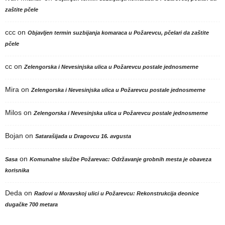
zaštite pčele
ccc
on
Objavljen termin suzbijanja komaraca u Požarevcu, pčelari da zaštite
pčele
cc
on
Zelengorska i Nevesinjska ulica u Požarevcu postale jednosmerne
Mira
on
Zelengorska i Nevesinjska ulica u Požarevcu postale jednosmerne
Milos
on
Zelengorska i Nevesinjska ulica u Požarevcu postale jednosmerne
Bojan
on
Satarašijada u Dragovcu 16. avgusta
on
Sasa
Komunalne službe Požarevac: Održavanje grobnih mesta je obaveza
korisnika
Deda
on
Radovi u Moravskoj ulici u Požarevcu: Rekonstrukcija deonice
dugačke 700 metara