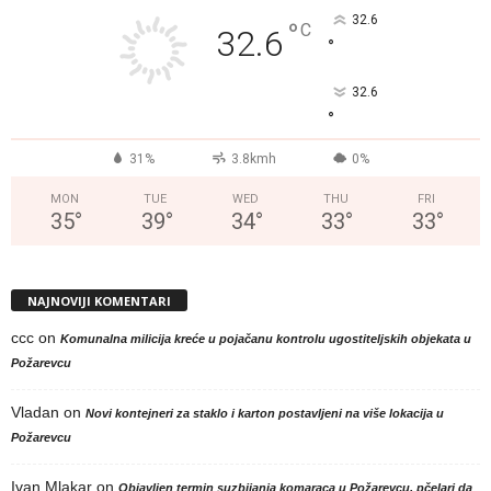
32.6
°
C
32.6
°
32.6
°
31%
3.8kmh
0%
MON
TUE
WED
THU
FRI
35
°
39
°
34
°
33
°
33
°
NAJNOVIJI KOMENTARI
ccc
on
Komunalna milicija kreće u pojačanu kontrolu ugostiteljskih objekata u
Požarevcu
Vladan
on
Novi kontejneri za staklo i karton postavljeni na više lokacija u
Požarevcu
Ivan Mlakar
on
Objavljen termin suzbijanja komaraca u Požarevcu, pčelari da