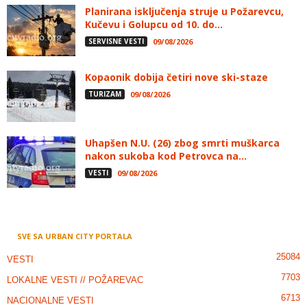
Planirana isključenja struje u Požarevcu,
Kučevu i Golupcu od 10. do...
SERVISNE VESTI
09/08/2026
Kopaonik dobija četiri nove ski-staze
TURIZAM
09/08/2026
Uhapšen N.U. (26) zbog smrti muškarca
nakon sukoba kod Petrovca na...
VESTI
09/08/2026
SVE SA URBAN CITY PORTALA
25084
VESTI
7703
LOKALNE VESTI // POŽAREVAC
6713
NACIONALNE VESTI