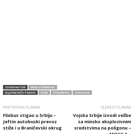
IZVOR/AUTOR
GRAD POŽAREVAC
KLJUČNE REČI/TAGOVI
KVAR
POZAREVAC
VODOVOD
PRETHODNI ČLANAK
SLEDEĆI ČLANAK
Flixbus stigao u Srbiju –
Vojska Srbije izvodi vežbe
Jeftin autobuski prevoz
sa minsko eksplozivnim
stiže i u Braničevski okrug
sredstvima na poligonu –