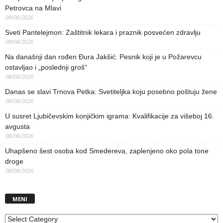
Petrovca na Mlavi
09/08/2026
Sveti Pantelejmon: Zaštitnik lekara i praznik posvećen zdravlju
09/08/2026
Na današnji dan rođen Đura Jakšić: Pesnik koji je u Požarevcu
ostavljao i „poslednji groš“
08/08/2026
Danas se slavi Trnova Petka: Svetiteljka koju posebno poštuju žene
08/08/2026
U susret Ljubičevskim konjičkim igrama: Kvalifikacije za višeboj 16.
avgusta
08/08/2026
Uhapšeno šest osoba kod Smedereva, zaplenjeno oko pola tone
droge
08/08/2026
MENI
MENI