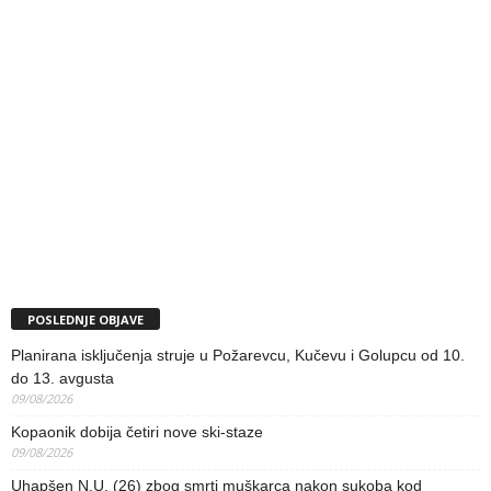
POSLEDNJE OBJAVE
Planirana isključenja struje u Požarevcu, Kučevu i Golupcu od 10.
do 13. avgusta
09/08/2026
Kopaonik dobija četiri nove ski-staze
09/08/2026
Uhapšen N.U. (26) zbog smrti muškarca nakon sukoba kod