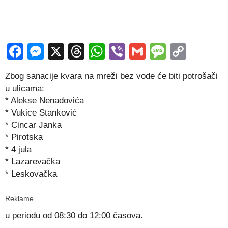
Facebook
Messenger
X
Threads
WhatsApp
Viber
Gmail
Messag
Copy
Link
Zbog sanacije kvara na mreži bez vode će biti potrošači
u ulicama:
* Alekse Nenadovića
* Vukice Stanković
* Cincar Janka
* Pirotska
* 4 jula
* Lazarevačka
* Leskovačka
Reklame
u periodu od 08:30 do 12:00 časova.