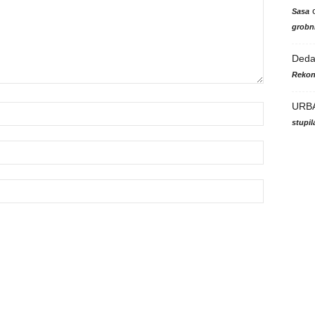
Sasa
grobni
Ded
Rekon
URB
stupi