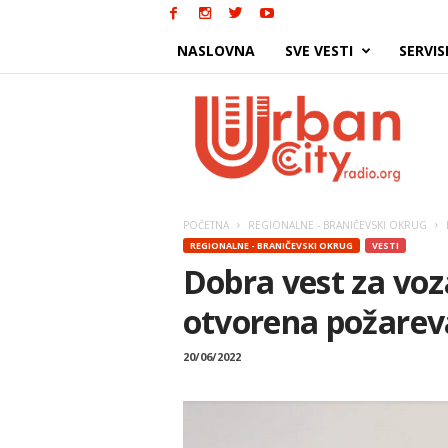
NASLOVNA
SVE VESTI
SERVIS
Urban
City
POČETNA
REGIONALNE - BRANIČEVSKI OKRUG
REGIONALNE - BRANIČEVSKI OKRUG
VESTI
Dobra vest za vo
otvorena požarev
20/06/2022