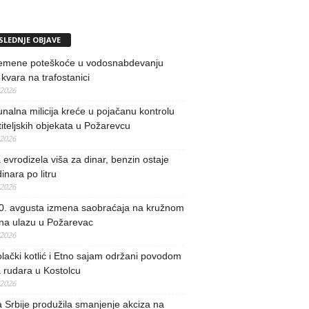
SLEDNJE OBJAVE
remene poteškoće u vodosnabdevanju
kvara na trafostanici
/2026
alna milicija kreće u pojačanu kontrolu
iteljskih objekata u Požarevcu
/2026
evrodizela viša za dinar, benzin ostaje
inara po litru
/2026
0. avgusta izmena saobraćaja na kružnom
 na ulazu u Požarevac
/2026
lački kotlić i Etno sajam održani povodom
 rudara u Kostolcu
/2026
 Srbije produžila smanjenje akciza na