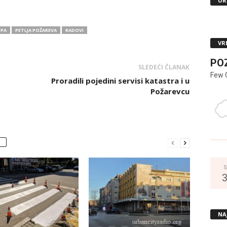
UR
MPA
PETLJA POŽAREVA
RADOVI
VR
PO
SLEDEĆI ČLANAK
Few 
Proradili pojedini servisi katastra i u
Požarevcu
S
NA