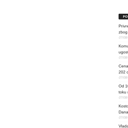
PO
Priv
zbog 
07/08
Komun
ugost
07/08
Cena 
202 d
07/08
Od 1
toku
07/08
Kosto
Dana
07/08
Vlada