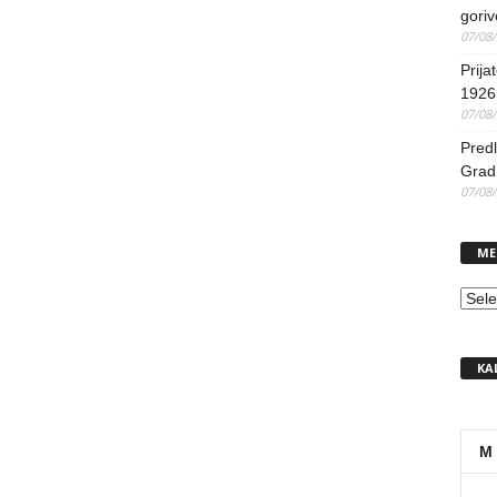
goriv
07/08
Prija
1926 
07/08
Predl
Grad 
07/08
ME
MEN
KA
M