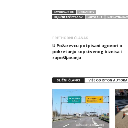
IZVOR/AUTOR
URBAN CITY
KLJUČNE REČI/TAGOVI
AUTO PUT
NAPLATNA RA
PRETHODNI ČLANAK
U Požarevcu potpisani ugovori o
pokretanju sopstvenog biznisa i
zapošljavanja
SLIČNI ČLANCI
VIŠE OD ISTOG AUTORA