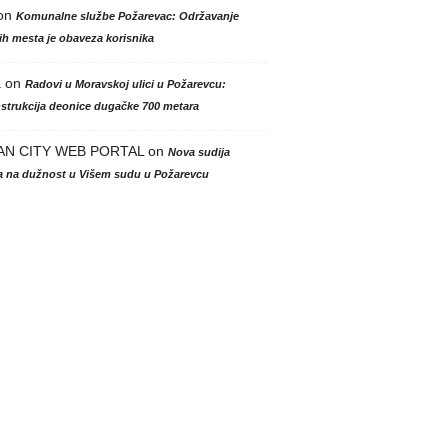
on
Komunalne službe Požarevac: Održavanje
h mesta je obaveza korisnika
a
on
Radovi u Moravskoj ulici u Požarevcu:
strukcija deonice dugačke 700 metara
AN CITY WEB PORTAL
on
Nova sudija
la na dužnost u Višem sudu u Požarevcu