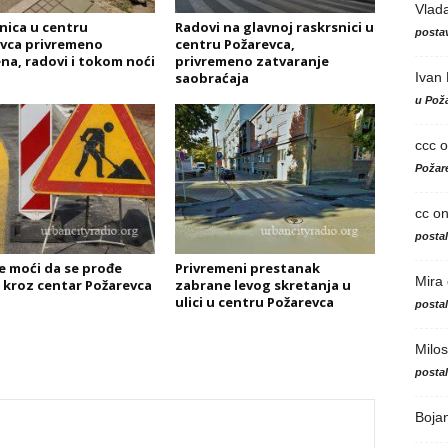
Vlad
nica u centru
Radovi na glavnoj raskrsnici u
postav
vca privremeno
centru Požarevca,
na, radovi i tokom noći
privremeno zatvaranje
Ivan
saobraćaja
u Poža
ccc
o
Požare
cc
o
posta
e moći da se prođe
Privremeni prestanak
Mira
 kroz centar Požarevca
zabrane levog skretanja u
ulici u centru Požarevca
posta
Milos
posta
Boja