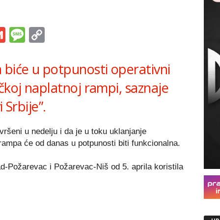
s
tsApp
iber
Gmail
Message
Copy
Link
 biće u potpunosti operativni
čkoj naplatnoj rampi, saznaje
 Srbije”.
ršeni u nedelju i da je u toku uklanjanje
rampa će od danas u potpunosti biti funkcionalna.
Požarevac i Požarevac-Niš od 5. aprila koristila