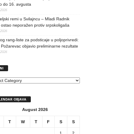
o do 16. avgusta
/2026
teljski remi u Svilajncu – Mladi Radnik
ostao neporažen protiv srpskoligaša
/2026
og rang-liste za podsticaje u poljoprivredi:
Požarevac objavio preliminarne rezultate
/2026
NI
I
LENDAR OBJAVA
August 2026
T
W
T
F
S
S
1
2