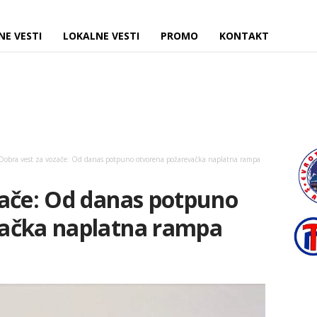
NE VESTI
LOKALNE VESTI
PROMO
KONTAKT
Dobra vest za vozače: Od danas potpuno otvorena požarevačka naplatna rampa
zače: Od danas potpuno
ačka naplatna rampa