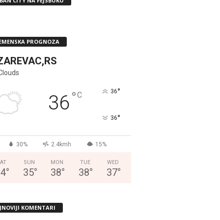
BAN CITY NA FEJSBUKU
EMENSKA PROGNOZA
ZAREVAC,RS
Clouds
°
36
°
C
36
°
36
30%
2.4kmh
15%
AT
SUN
MON
TUE
WED
34
°
35
°
38
°
38
°
37
°
JNOVIJI KOMENTARI