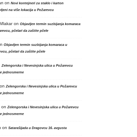
an
on
Novi kontejneri za staklo i karton
ljeni na više lokacija u Požarevcu
 Mlakar
on
Objavljen termin suzbijanja komaraca
revcu, pčelari da zaštite pčele
n
Objavljen termin suzbijanja komaraca u
vcu, pčelari da zaštite pčele
n
Zelengorska i Nevesinjska ulica u Požarevcu
le jednosmerne
on
Zelengorska i Nevesinjska ulica u Požarevcu
le jednosmerne
on
Zelengorska i Nevesinjska ulica u Požarevcu
le jednosmerne
n
on
Satarašijada u Dragovcu 16. avgusta