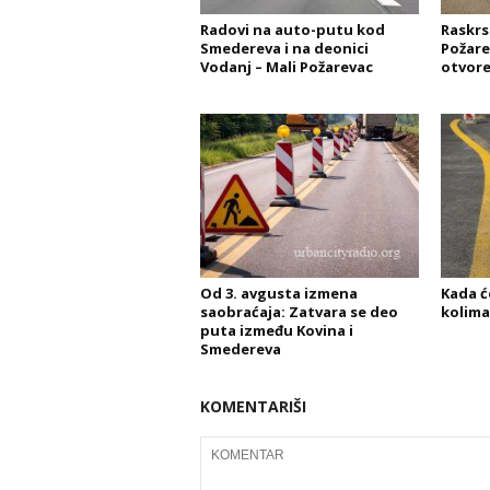
Radovi na auto-putu kod
Raskrs
Smedereva i na deonici
Požare
Vodanj – Mali Požarevac
otvore
Od 3. avgusta izmena
Kada ć
saobraćaja: Zatvara se deo
kolima
puta između Kovina i
Smedereva
KOMENTARIŠI