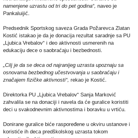
namenjene uzrastu od tri do pet godina“,
naveo je
Pankaluijić.
Predsednik Sportskog saveza Grada Požarevca Zlatan
Kostić istakao je da je donacija rezultat saradnje sa PU
„Ljubica Vrebalov“ i deo aktivnosti usmerenih na
edukaciju dece o saobraćaju i bezbednosti.
„Cilj je da se deca od najranijeg uzrasta upoznaju sa
osnovama bezbednog učestvovanja u saobraćaju i
značajem fizičke aktivnosti“,
rekao je Kostić.
Direktorka PU „Ljubica Vrebalov“ Sanja Marković
zahvalila se na donaciji i navela da će guralice koristiti
deci u svakodnevnim aktivnostima i boravku u vrtiću.
Donirane guralice biće raspoređene u okviru ustanove i
koristiće ih deca predškolskog uzrasta tokom