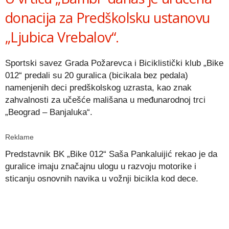
donacija za Predškolsku ustanovu
„Ljubica Vrebalov“.
Sportski savez Grada Požarevca i Biciklistički klub „Bike
012“ predali su 20 guralica (bicikala bez pedala)
namenjenih deci predškolskog uzrasta, kao znak
zahvalnosti za učešće mališana u međunarodnoj trci
„Beograd – Banjaluka“.
Reklame
Predstavnik BK „Bike 012“ Saša Pankaluijić rekao je da
guralice imaju značajnu ulogu u razvoju motorike i
sticanju osnovnih navika u vožnji bicikla kod dece.