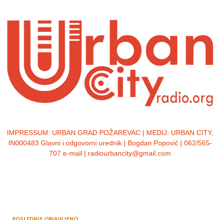
IMPRESSUM:
URBAN GRAD POŽAREVAC | MEDIJ: URBAN CITY,
IN000483 Glavni i odgovorni urednik | Bogdan Popović | 062/565-
707 e-mail | radiourbancity@gmail.com
POSLEDNJE OBJAVLJENO