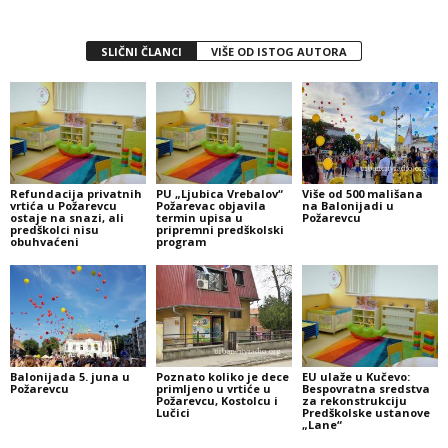
SLIČNI ČLANCI
VIŠE OD ISTOG AUTORA
Refundacija privatnih
PU „Ljubica Vrebalov“
Više od 500 mališana
vrtića u Požarevcu
Požarevac objavila
na Balonijadi u
ostaje na snazi, ali
termin upisa u
Požarevcu
predškolci nisu
pripremni predškolski
obuhvaćeni
program
Balonijada 5. juna u
Poznato koliko je dece
EU ulaže u Kučevo:
Požarevcu
primljeno u vrtiće u
Bespovratna sredstva
Požarevcu, Kostolcu i
za rekonstrukciju
Lučici
Predškolske ustanove
„Lane“