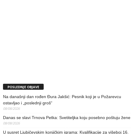
POSLEDNJE OBJAVE
Na današnji dan rođen Đura Jakšić: Pesnik koji je u Požarevcu
ostavljao i „poslednji groš“
08/08/2026
Danas se slavi Trnova Petka: Svetiteljka koju posebno poštuju žene
08/08/2026
U susret Ljubičevskim konjičkim igrama: Kvalifikacije za višeboj 16.