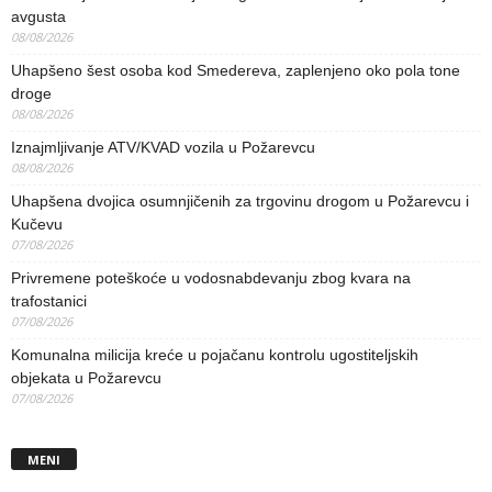
avgusta
08/08/2026
Uhapšeno šest osoba kod Smedereva, zaplenjeno oko pola tone
droge
08/08/2026
Iznajmljivanje ATV/KVAD vozila u Požarevcu
08/08/2026
Uhapšena dvojica osumnjičenih za trgovinu drogom u Požarevcu i
Kučevu
07/08/2026
Privremene poteškoće u vodosnabdevanju zbog kvara na
trafostanici
07/08/2026
Komunalna milicija kreće u pojačanu kontrolu ugostiteljskih
objekata u Požarevcu
07/08/2026
MENI