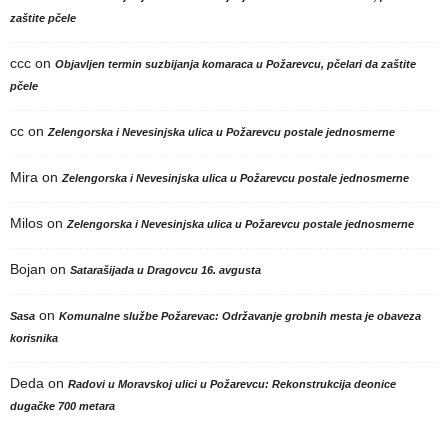
zaštite pčele
ccc
on
Objavljen termin suzbijanja komaraca u Požarevcu, pčelari da zaštite
pčele
cc
on
Zelengorska i Nevesinjska ulica u Požarevcu postale jednosmerne
Mira
on
Zelengorska i Nevesinjska ulica u Požarevcu postale jednosmerne
Milos
on
Zelengorska i Nevesinjska ulica u Požarevcu postale jednosmerne
Bojan
on
Satarašijada u Dragovcu 16. avgusta
on
Sasa
Komunalne službe Požarevac: Održavanje grobnih mesta je obaveza
korisnika
Deda
on
Radovi u Moravskoj ulici u Požarevcu: Rekonstrukcija deonice
dugačke 700 metara