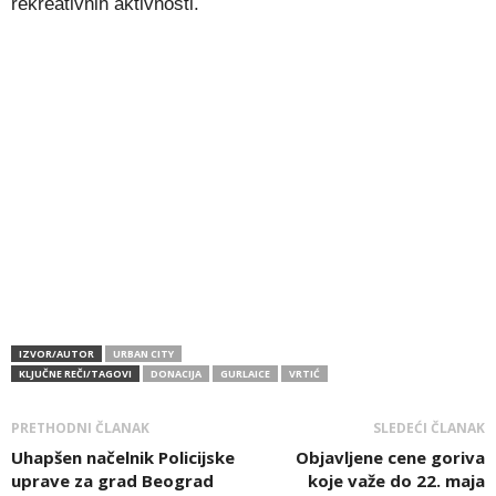
rekreativnih aktivnosti.
IZVOR/AUTOR
URBAN CITY
KLJUČNE REČI/TAGOVI
DONACIJA
GURLAICE
VRTIĆ
PRETHODNI ČLANAK
SLEDEĆI ČLANAK
Uhapšen načelnik Policijske
Objavljene cene goriva
uprave za grad Beograd
koje važe do 22. maja