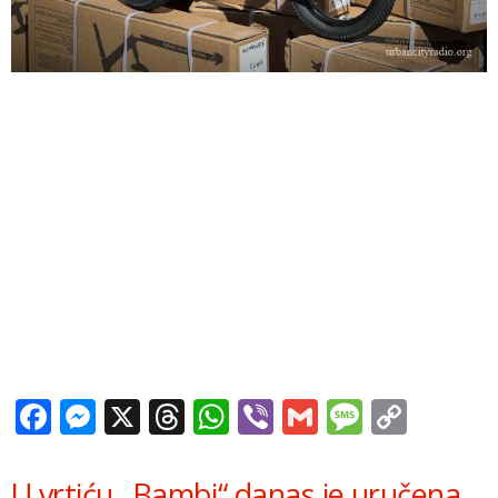
Facebook
Messenger
X
Threads
WhatsApp
Viber
Gmail
Messag
Copy
Link
U vrtiću „Bambi“ danas je uručena