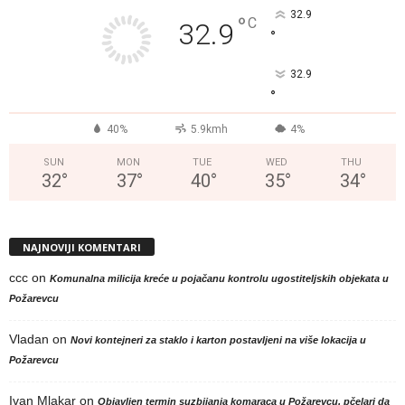
32.9
°
C
32.9
°
32.9
°
40%
5.9kmh
4%
SUN
MON
TUE
WED
THU
32
°
37
°
40
°
35
°
34
°
NAJNOVIJI KOMENTARI
ccc
on
Komunalna milicija kreće u pojačanu kontrolu ugostiteljskih objekata u
Požarevcu
Vladan
on
Novi kontejneri za staklo i karton postavljeni na više lokacija u
Požarevcu
Ivan Mlakar
on
Objavljen termin suzbijanja komaraca u Požarevcu, pčelari da