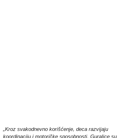
„Kroz svakodnevno korišćenje, deca razvijaju
koordinaciju i motoričke sposobnosti. Guralice su