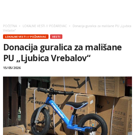
POČETNA
LOKALNE VESTI // POŽAREVAC
Donacija guralica za mališane PU „Ljubica
Vrebalov“
LOKALNE VESTI // POŽAREVAC
VESTI
Donacija guralica za mališane
PU „Ljubica Vrebalov“
15/05/2026