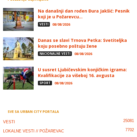
Na današnji dan rođen Đura Jakšić: Pesnik
koji je u Požarevcu...
VESTI
08/08/2026
Danas se slavi Trnova Petka: Svetiteljka
koju posebno poštuju žene
NACIONALNE VESTI
08/08/2026
U susret Ljubičevskim konjičkim igrama:
Kvalifikacije za višeboj 16. avgusta
SPORT
08/08/2026
SVE SA URBAN CITY PORTALA
25081
VESTI
7702
LOKALNE VESTI // POŽAREVAC