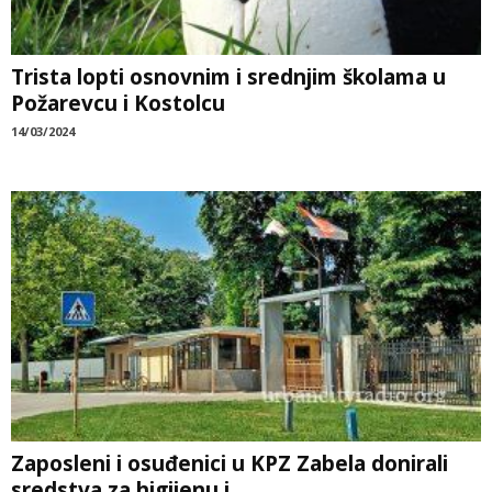
Trista lopti osnovnim i srednjim školama u
Požarevcu i Kostolcu
14/03/2024
Zaposleni i osuđenici u KPZ Zabela donirali
sredstva za higijenu i...