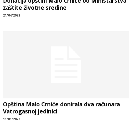
Donacija opštini Malo Crniće od Ministarstva
zaštite životne sredine
21/04/2022
Opština Malo Crniće donirala dva računara
Vatrogasnoj jedinici
11/01/2022