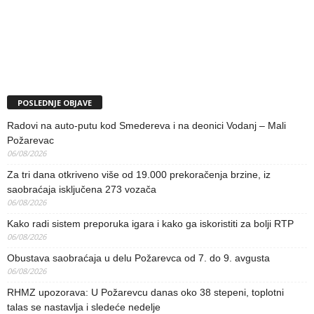
POSLEDNJE OBJAVE
Radovi na auto-putu kod Smedereva i na deonici Vodanj – Mali
Požarevac
06/08/2026
Za tri dana otkriveno više od 19.000 prekoračenja brzine, iz
saobraćaja isključena 273 vozača
06/08/2026
Kako radi sistem preporuka igara i kako ga iskoristiti za bolji RTP
06/08/2026
Obustava saobraćaja u delu Požarevca od 7. do 9. avgusta
06/08/2026
RHMZ upozorava: U Požarevcu danas oko 38 stepeni, toplotni
talas se nastavlja i sledeće nedelje