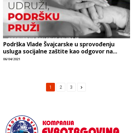
Podrška Vlade Švajcarske u sprovođenju
usluga socijalne zaštite kao odgovor na...
06/04/2021
1
2
3