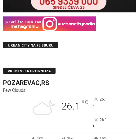
URBAN CITY NA FEJSBUKU
VREMENSKA PROGNOZA
POZAREVAC,RS
Few Clouds
26.1
°
C
26.1
°
26.1
°
58%
3kmh
19%