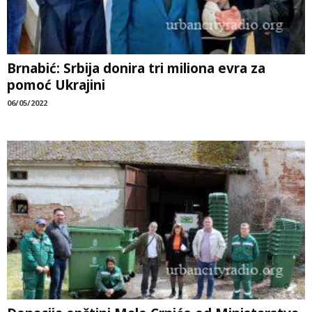
Brnabić: Srbija donira tri miliona evra za
pomoć Ukrajini
06/05/2022