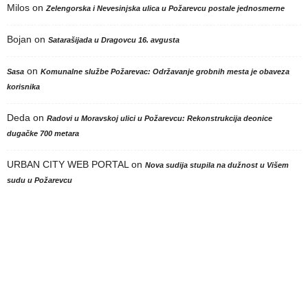
Milos
on
Zelengorska i Nevesinjska ulica u Požarevcu postale jednosmerne
Bojan
on
Satarašijada u Dragovcu 16. avgusta
on
Sasa
Komunalne službe Požarevac: Održavanje grobnih mesta je obaveza
korisnika
Deda
on
Radovi u Moravskoj ulici u Požarevcu: Rekonstrukcija deonice
dugačke 700 metara
URBAN CITY WEB PORTAL
on
Nova sudija stupila na dužnost u Višem
sudu u Požarevcu