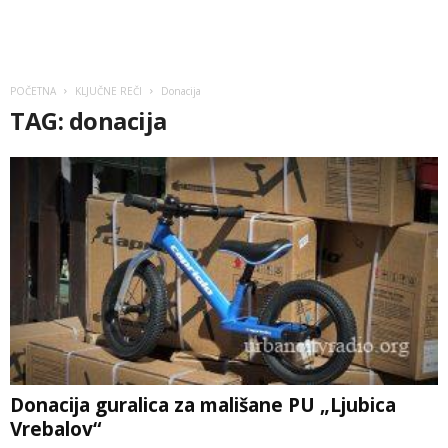
POČETNA
KLJUČNE REČI
Donacija
TAG: donacija
Donacija guralica za mališane PU „Ljubica
Vrebalov“