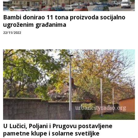
Bambi donirao 11 tona proizvoda socijalno
ugroženim građanima
22/11/2022
U Lučici, Poljani i Prugovu postavljene
pametne klupe i solarne svetiljke