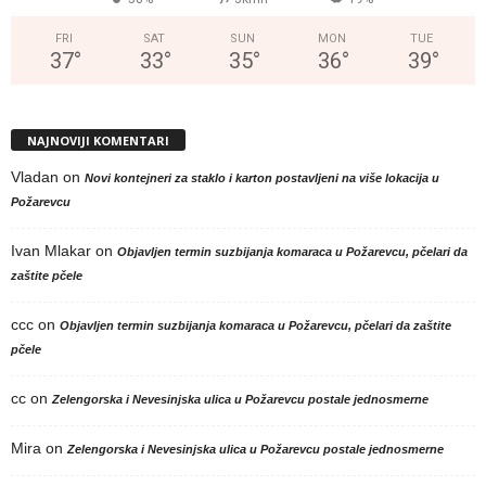
FRI
SAT
SUN
MON
TUE
37
°
33
°
35
°
36
°
39
°
NAJNOVIJI KOMENTARI
Vladan
on
Novi kontejneri za staklo i karton postavljeni na više lokacija u
Požarevcu
Ivan Mlakar
on
Objavljen termin suzbijanja komaraca u Požarevcu, pčelari da
zaštite pčele
ccc
on
Objavljen termin suzbijanja komaraca u Požarevcu, pčelari da zaštite
pčele
cc
on
Zelengorska i Nevesinjska ulica u Požarevcu postale jednosmerne
Mira
on
Zelengorska i Nevesinjska ulica u Požarevcu postale jednosmerne