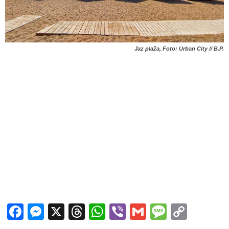
Jaz plaža, Foto: Urban City // B.P.
Facebook
Messenger
X
Threads
WhatsApp
Viber
Gmail
Messag
Copy
Link