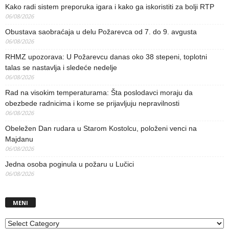
Kako radi sistem preporuka igara i kako ga iskoristiti za bolji RTP
06/08/2026
Obustava saobraćaja u delu Požarevca od 7. do 9. avgusta
06/08/2026
RHMZ upozorava: U Požarevcu danas oko 38 stepeni, toplotni
talas se nastavlja i sledeće nedelje
06/08/2026
Rad na visokim temperaturama: Šta poslodavci moraju da
obezbede radnicima i kome se prijavljuju nepravilnosti
06/08/2026
Obeležen Dan rudara u Starom Kostolcu, položeni venci na
Majdanu
06/08/2026
Jedna osoba poginula u požaru u Lučici
06/08/2026
MENI
MENI