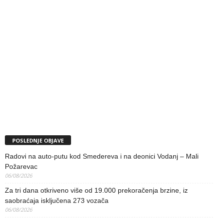
POSLEDNJE OBJAVE
Radovi na auto-putu kod Smedereva i na deonici Vodanj – Mali
Požarevac
06/08/2026
Za tri dana otkriveno više od 19.000 prekoračenja brzine, iz
saobraćaja isključena 273 vozača
06/08/2026