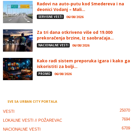
Radovi na auto-putu kod Smedereva i na
deonici Vodanj – Mali...
SERVISNE VESTI
06/08/2026
Za tri dana otkriveno više od 19.000
prekoračenja brzine, iz saobraćaja...
NACIONALNE VESTI
06/08/2026
Kako radi sistem preporuka igara i kako ga
iskoristiti za bolji...
PROMO
06/08/2026
SVE SA URBAN CITY PORTALA
25070
VESTI
7694
LOKALNE VESTI // POŽAREVAC
6709
NACIONALNE VESTI