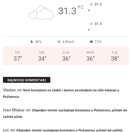
31.3
°
C
31.3
°
31.3
°
48%
4.8kmh
72%
FRI
SAT
SUN
MON
TUE
37
°
34
°
36
°
36
°
38
°
NAJNOVIJI KOMENTARI
Vladan
on
Novi kontejneri za staklo i karton postavljeni na više lokacija u
Požarevcu
Ivan Mlakar
on
Objavljen termin suzbijanja komaraca u Požarevcu, pčelari da
zaštite pčele
ccc
on
Objavljen termin suzbijanja komaraca u Požarevcu, pčelari da zaštite