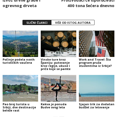
ogrevnog drveta
400 tona šećera dnevno
SLIČNI ČLANCI
VIŠE OD ISTOG AUTORA
Počinje podela novih
Vinske ture kroz
Work and Travel: Šta
turističkih vaučera
Španiju: putovanje
program pruža
kroz regije, ukuse i
studentima iz Srbije?
priče koje se pamte
Pao broj turista u
Kakva je ponuda
Sjajan trik za dodatan
Srbiji, dve destinacije
Budve ovog leta
budžet za letovanje
beleže rast