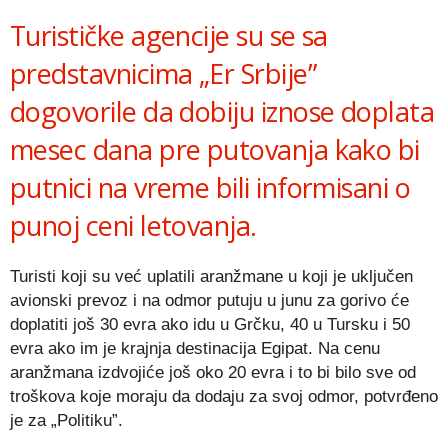
Turističke agencije su se sa
predstavnicima „Er Srbije”
dogovorile da dobiju iznose doplata
mesec dana pre putovanja kako bi
putnici na vreme bili informisani o
punoj ceni letovanja.
Turisti koji su već uplatili aranžmane u koji je uključen
avionski prevoz i na odmor putuju u junu za gorivo će
doplatiti još 30 evra ako idu u Grčku, 40 u Tursku i 50
evra ako im je krajnja destinacija Egipat. Na cenu
aranžmana izdvojiće još oko 20 evra i to bi bilo sve od
troškova koje moraju da dodaju za svoj odmor, potvrđeno
je za „Politiku”.