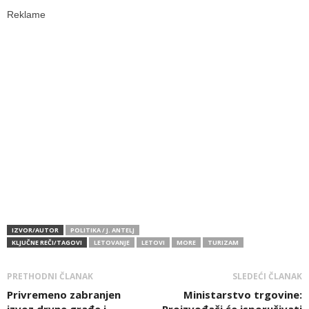
Reklame
IZVOR/AUTOR
POLITIKA / J. ANTELJ
KLJUČNE REČI/TAGOVI
LETOVANJE
LETOVI
MORE
TURIZAM
PRETHODNI ČLANAK
SLEDEĆI ČLANAK
Privremeno zabranjen
Ministarstvo trgovine:
izvoz drvne građe i
Proizvođači će isporučivati