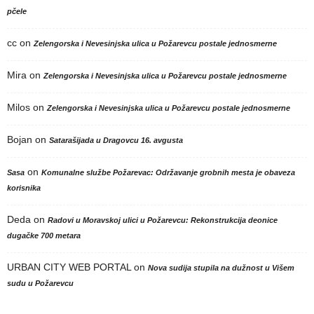
pčele
cc
on
Zelengorska i Nevesinjska ulica u Požarevcu postale jednosmerne
Mira
on
Zelengorska i Nevesinjska ulica u Požarevcu postale jednosmerne
Milos
on
Zelengorska i Nevesinjska ulica u Požarevcu postale jednosmerne
Bojan
on
Satarašijada u Dragovcu 16. avgusta
on
Sasa
Komunalne službe Požarevac: Održavanje grobnih mesta je obaveza
korisnika
Deda
on
Radovi u Moravskoj ulici u Požarevcu: Rekonstrukcija deonice
dugačke 700 metara
URBAN CITY WEB PORTAL
on
Nova sudija stupila na dužnost u Višem
sudu u Požarevcu