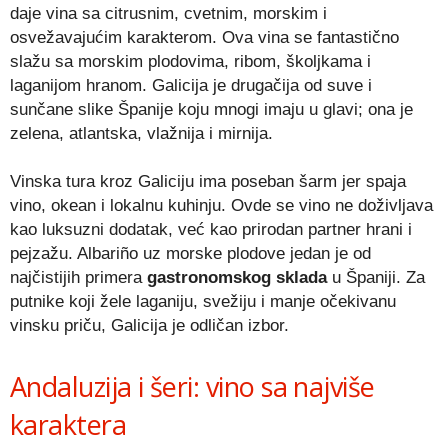
daje vina sa citrusnim, cvetnim, morskim i
osvežavajućim karakterom. Ova vina se fantastično
slažu sa morskim plodovima, ribom, školjkama i
laganijom hranom. Galicija je drugačija od suve i
sunčane slike Španije koju mnogi imaju u glavi; ona je
zelena, atlantska, vlažnija i mirnija.
Vinska tura kroz Galiciju ima poseban šarm jer spaja
vino, okean i lokalnu kuhinju. Ovde se vino ne doživljava
kao luksuzni dodatak, već kao prirodan partner hrani i
pejzažu. Albariño uz morske plodove jedan je od
najčistijih primera
gastronomskog sklada
u Španiji. Za
putnike koji žele laganiju, svežiju i manje očekivanu
vinsku priču, Galicija je odličan izbor.
Andaluzija i šeri: vino sa najviše
karaktera