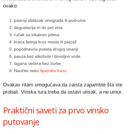
ovako:
jutarnji obilazak vinograda ili podruma
degustacija tri do pet vina
ručak sa lokalnim jelima
kraća šetnja kroz mesto ili pejzaž
popodnevna poseta drugoj vinariji
pauza bez alkohola i dovoljno vode
lagana večera bez žurbe
Naučite neku
špansku frazu
Ovakav ritam omogućava da zaista zapamtite šta ste
probali. Vinska tura treba da ostavi utisak, a ne umor.
Praktični saveti za prvo vinsko
putovanje