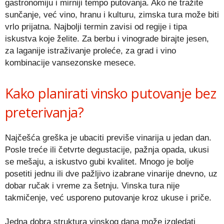
gastronomiju i mirniji tempo putovanja. Ako ne tražite
sunčanje, već vino, hranu i kulturu, zimska tura može biti
vrlo prijatna. Najbolji termin zavisi od regije i tipa
iskustva koje želite. Za berbu i vinograde birajte jesen,
za laganije istraživanje proleće, za grad i vino
kombinacije vansezonske mesece.
Kako planirati vinsko putovanje bez
preterivanja?
Najčešća greška je ubaciti previše vinarija u jedan dan.
Posle treće ili četvrte degustacije, pažnja opada, ukusi
se mešaju, a iskustvo gubi kvalitet. Mnogo je bolje
posetiti jednu ili dve pažljivo izabrane vinarije dnevno, uz
dobar ručak i vreme za šetnju. Vinska tura nije
takmičenje, već usporeno putovanje kroz ukuse i priče.
Jedna dobra struktura vinskog dana može izgledati