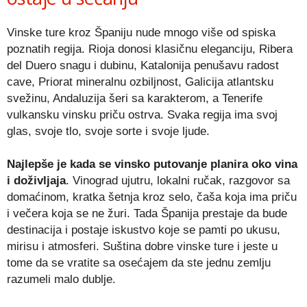
Vinske ture kroz Španiju nude mnogo više od spiska
poznatih regija. Rioja donosi klasičnu eleganciju, Ribera
del Duero snagu i dubinu, Katalonija penušavu radost
cave, Priorat mineralnu ozbiljnost, Galicija atlantsku
svežinu, Andaluzija šeri sa karakterom, a Tenerife
vulkansku vinsku priču ostrva. Svaka regija ima svoj
glas, svoje tlo, svoje sorte i svoje ljude.
Najlepše je kada se vinsko putovanje planira oko vina
i doživljaja
. Vinograd ujutru, lokalni ručak, razgovor sa
domaćinom, kratka šetnja kroz selo, čaša koja ima priču
i večera koja se ne žuri. Tada Španija prestaje da bude
destinacija i postaje iskustvo koje se pamti po ukusu,
mirisu i atmosferi. Suština dobre vinske ture i jeste u
tome da se vratite sa osećajem da ste jednu zemlju
razumeli malo dublje.