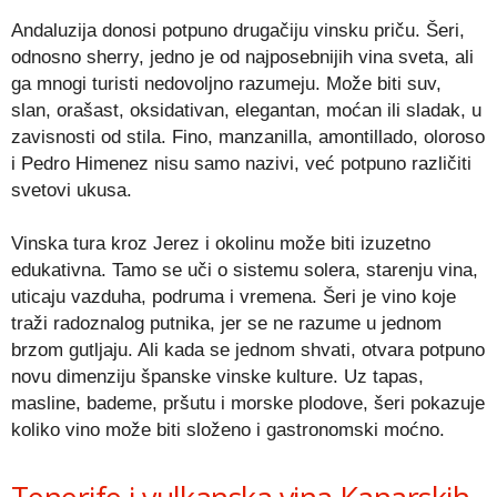
Andaluzija donosi potpuno drugačiju vinsku priču. Šeri,
odnosno sherry, jedno je od najposebnijih vina sveta, ali
ga mnogi turisti nedovoljno razumeju. Može biti suv,
slan, orašast, oksidativan, elegantan, moćan ili sladak, u
zavisnosti od stila. Fino, manzanilla, amontillado, oloroso
i Pedro Himenez nisu samo nazivi, već potpuno različiti
svetovi ukusa.
Vinska tura kroz Jerez i okolinu može biti izuzetno
edukativna. Tamo se uči o sistemu solera, starenju vina,
uticaju vazduha, podruma i vremena. Šeri je vino koje
traži radoznalog putnika, jer se ne razume u jednom
brzom gutljaju. Ali kada se jednom shvati, otvara potpuno
novu dimenziju španske vinske kulture. Uz tapas,
masline, bademe, pršutu i morske plodove, šeri pokazuje
koliko vino može biti složeno i gastronomski moćno.