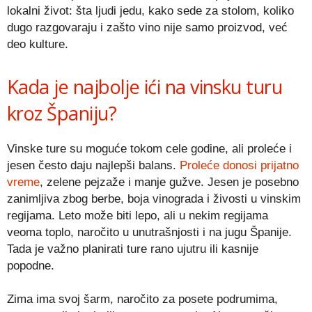
lokalni život: šta ljudi jedu, kako sede za stolom, koliko
dugo razgovaraju i zašto vino nije samo proizvod, već
deo kulture.
Kada je najbolje ići na vinsku turu
kroz Španiju?
Vinske ture su moguće tokom cele godine, ali proleće i
jesen često daju najlepši balans.
Proleće donosi prijatno
vreme
, zelene pejzaže i manje gužve. Jesen je posebno
zanimljiva zbog berbe, boja vinograda i živosti u vinskim
regijama. Leto može biti lepo, ali u nekim regijama
veoma toplo, naročito u unutrašnjosti i na jugu Španije.
Tada je važno planirati ture rano ujutru ili kasnije
popodne.
Zima ima svoj šarm, naročito za posete podrumima,