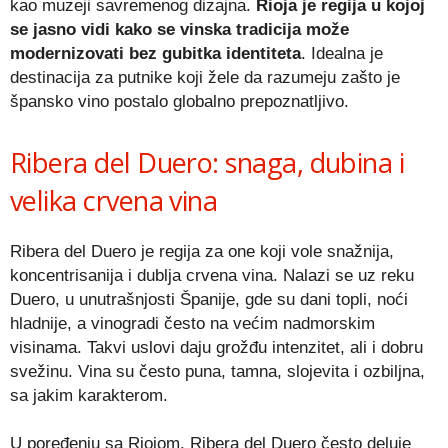
kao muzeji savremenog dizajna.
Rioja je regija u kojoj
se jasno vidi kako se vinska tradicija može
modernizovati bez gubitka identiteta
. Idealna je
destinacija za putnike koji žele da razumeju zašto je
špansko vino postalo globalno prepoznatljivo.
Ribera del Duero: snaga, dubina i
velika crvena vina
Ribera del Duero je regija za one koji vole snažnija,
koncentrisanija i dublja crvena vina. Nalazi se uz reku
Duero, u unutrašnjosti Španije, gde su dani topli, noći
hladnije, a vinogradi često na većim nadmorskim
visinama. Takvi uslovi daju grožđu intenzitet, ali i dobru
svežinu. Vina su često puna, tamna, slojevita i ozbiljna,
sa jakim karakterom.
U poređenju sa Riojom, Ribera del Duero često deluje