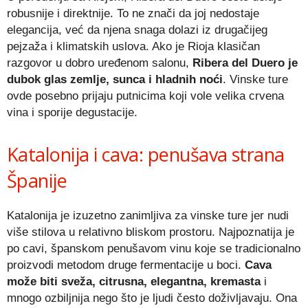
robusnije i direktnije. To ne znači da joj nedostaje
elegancija, već da njena snaga dolazi iz drugačijeg
pejzaža i klimatskih uslova. Ako je Rioja klasičan
razgovor u dobro uređenom salonu,
Ribera del Duero je
dubok glas zemlje, sunca i hladnih noći
. Vinske ture
ovde posebno prijaju putnicima koji vole velika crvena
vina i sporije degustacije.
Katalonija i cava: penušava strana
Španije
Katalonija je izuzetno zanimljiva za vinske ture jer nudi
više stilova u relativno bliskom prostoru. Najpoznatija je
po cavi, španskom penušavom vinu koje se tradicionalno
proizvodi metodom druge fermentacije u boci.
Cava
može biti sveža, citrusna, elegantna, kremasta
i
mnogo ozbiljnija nego što je ljudi često doživljavaju. Ona