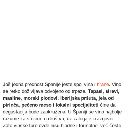
Još jedna prednost Španije jeste spoj vina i
hrane
. Vino
se retko doživljava odvojeno od trpeze.
Tapasi, sirevi,
masline, morski plodovi, iberijska pršuta, jela od
pirinča, pečeno meso i lokalni specijaliteti
čine da
degustacija bude zaokružena. U Španiji se vino najbolje
razume za stolom, u društvu, uz zalogaje i razgovor.
Zato vinske ture ovde nisu hladne i formalne, već često