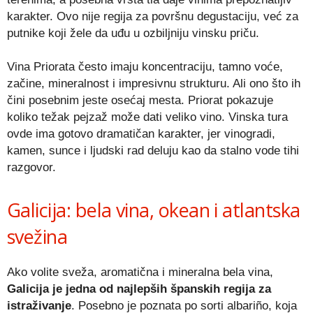
karakter. Ovo nije regija za površnu degustaciju, već za
putnike koji žele da uđu u ozbiljniju vinsku priču.
Vina Priorata često imaju koncentraciju, tamno voće,
začine, mineralnost i impresivnu strukturu. Ali ono što ih
čini posebnim jeste osećaj mesta. Priorat pokazuje
koliko težak pejzaž može dati veliko vino. Vinska tura
ovde ima gotovo dramatičan karakter, jer vinogradi,
kamen, sunce i ljudski rad deluju kao da stalno vode tihi
razgovor.
Galicija: bela vina, okean i atlantska
svežina
Ako volite sveža, aromatična i mineralna bela vina,
Galicija je jedna od najlepših španskih regija za
istraživanje
. Posebno je poznata po sorti albariño, koja