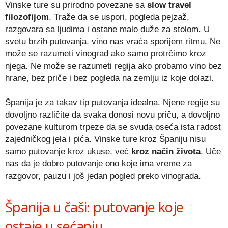
Vinske ture su prirodno povezane sa
slow travel
filozofijom
. Traže da se uspori, pogleda pejzaž,
razgovara sa ljudima i ostane malo duže za stolom. U
svetu brzih putovanja, vino nas vraća sporijem ritmu. Ne
može se razumeti vinograd ako samo protrčimo kroz
njega. Ne može se razumeti regija ako probamo vino bez
hrane, bez priče i bez pogleda na zemlju iz koje dolazi.
Španija je za takav tip putovanja idealna. Njene regije su
dovoljno različite da svaka donosi novu priču, a dovoljno
povezane kulturom trpeze da se svuda oseća ista radost
zajedničkog jela i pića. Vinske ture kroz Španiju nisu
samo putovanje kroz ukuse, već
kroz način života
. Uče
nas da je dobro putovanje ono koje ima vreme za
razgovor, pauzu i još jedan pogled preko vinograda.
Španija u čaši: putovanje koje
ostaje u sećanju