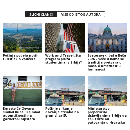
SLIČNI ČLANCI
VIŠE OD ISTOG AUTORA
Počinje podela novih
Work and Travel: Šta
Svetosavski bal u Beču
turističkih vaučera
program pruža
2026 – veče u kome se
studentima iz Srbije?
tradicija pretvara u
most, a umetnost u
humanost
Ernesto Če Gevara –
Počinje slikanje i
Ministarstvo
simbol Kube ili simbol
davanje otisaka na
preporučilo
autentičnosti na
granici sa EU
državljanima Srbije da
garderobi hipstera
se uzdrže od
putovanja u Hrvatsku