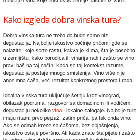
tradicije i vina koje nosi ukus zemlje nastale iz vatre.
Kako izgleda dobra vinska tura?
Dobra vinska tura ne treba da bude samo niz
degustacija. Najbolje iskustvo počinje pričom: gde se
nalazite, koje sorte rastu, kakva je klima, šta je posebno
u zemljištu, kako porodica ili vinarija radi i zašto se vino
pravi baš na taj način. Kada se taj kontekst razume,
degustacija postaje mnogo smislenija. Vino više nije
anonimna čaša, već rezultat konkretnog prostora i rada.
Idealna vinska tura uključuje šetnju kroz vinograd,
obilazak podruma, razgovor sa domaćinom ili vodičem,
degustaciju nekoliko
vina
i lokalne zalogaje. Najbolje ture
imaju ritam: prvo pejzaž, zatim priča, pa tek onda vino.
Ako se odmah krene sa čašama, bez objašnjenja,
iskustvo ostaje površno. Ali kada znate šta pijete i zašto