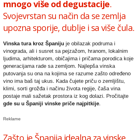
mnogo više od degustacije
.
Svojevrstan su način da se zemlja
upozna sporije, dublje i sa više čula.
Vinska tura kroz Španiju
je obilazak podruma i
vinograda, ali i susret sa pejzažom, hranom, lokalnim
ljudima, arhitekturom, običajima i pričama porodica koje
generacijama rade sa zemljom. Najlepša vinska
putovanja su ona na kojima se razume zašto određeno
vino ima baš taj ukus. Kada čujete priču o zemljištu,
klimi, sorti grožđa i načinu života regije, čaša vina
postaje mali sažetak prostora iz kog dolazi. Pročitajte
gde su u Španiji vinske priče najpitkije
.
Reklame
Zašto je Španija idealna za vinske