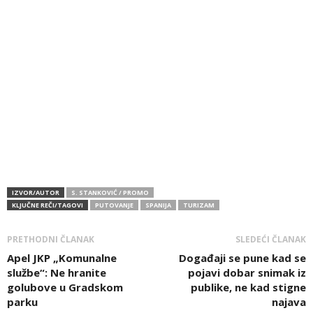
IZVOR/AUTOR
S. STANKOVIĆ / PROMO
KLJUČNE REČI/TAGOVI
PUTOVANJE
SPANIJA
TURIZAM
PRETHODNI ČLANAK
SLEDEĆI ČLANAK
Apel JKP „Komunalne
Događaji se pune kad se
službe“: Ne hranite
pojavi dobar snimak iz
golubove u Gradskom
publike, ne kad stigne
parku
najava