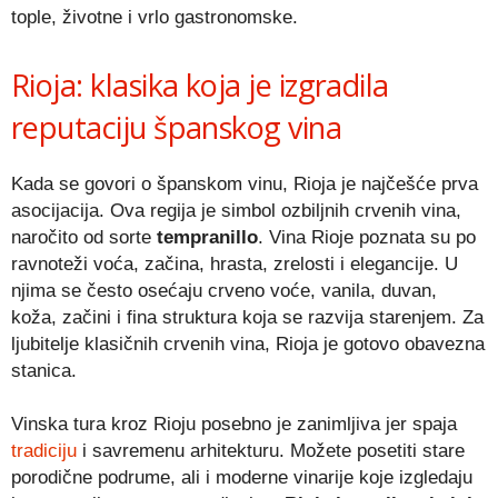
tople, životne i vrlo gastronomske.
Rioja: klasika koja je izgradila
reputaciju španskog vina
Kada se govori o španskom vinu, Rioja je najčešće prva
asocijacija. Ova regija je simbol ozbiljnih crvenih vina,
naročito od sorte
tempranillo
. Vina Rioje poznata su po
ravnoteži voća, začina, hrasta, zrelosti i elegancije. U
njima se često osećaju crveno voće, vanila, duvan,
koža, začini i fina struktura koja se razvija starenjem. Za
ljubitelje klasičnih crvenih vina, Rioja je gotovo obavezna
stanica.
Vinska tura kroz Rioju posebno je zanimljiva jer spaja
tradiciju
i savremenu arhitekturu. Možete posetiti stare
porodične podrume, ali i moderne vinarije koje izgledaju