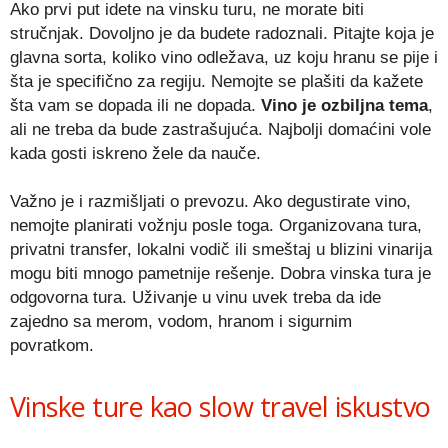
Ako prvi put idete na vinsku turu, ne morate biti
stručnjak. Dovoljno je da budete radoznali. Pitajte koja je
glavna sorta, koliko vino odležava, uz koju hranu se pije i
šta je specifično za regiju. Nemojte se plašiti da kažete
šta vam se dopada ili ne dopada.
Vino je ozbiljna tema
,
ali ne treba da bude zastrašujuća. Najbolji domaćini vole
kada gosti iskreno žele da nauče.
Važno je i razmišljati o prevozu. Ako degustirate vino,
nemojte planirati vožnju posle toga. Organizovana tura,
privatni transfer, lokalni vodič ili smeštaj u blizini vinarija
mogu biti mnogo pametnije rešenje. Dobra vinska tura je
odgovorna tura. Uživanje u vinu uvek treba da ide
zajedno sa merom, vodom, hranom i sigurnim
povratkom.
Vinske ture kao slow travel iskustvo