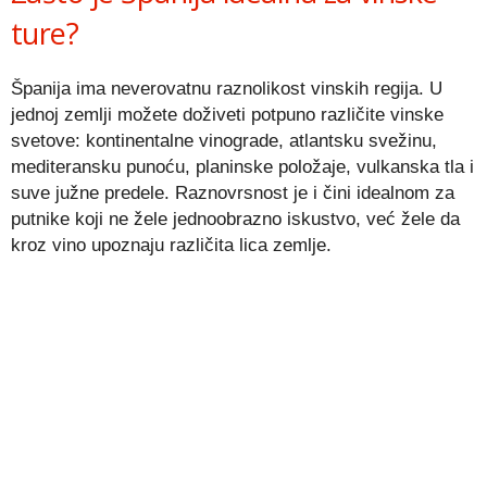
ture?
Španija ima neverovatnu raznolikost vinskih regija. U
jednoj zemlji možete doživeti potpuno različite vinske
svetove: kontinentalne vinograde, atlantsku svežinu,
mediteransku punoću, planinske položaje, vulkanska tla i
suve južne predele. Raznovrsnost je i čini idealnom za
putnike koji ne žele jednoobrazno iskustvo, već žele da
kroz vino upoznaju različita lica zemlje.