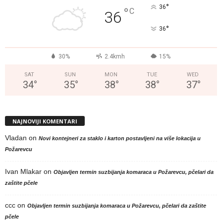
°
36
°
C
36
°
36
30%
2.4kmh
15%
SAT
SUN
MON
TUE
WED
34
°
35
°
38
°
38
°
37
°
NAJNOVIJI KOMENTARI
Vladan
on
Novi kontejneri za staklo i karton postavljeni na više lokacija u
Požarevcu
Ivan Mlakar
on
Objavljen termin suzbijanja komaraca u Požarevcu, pčelari da
zaštite pčele
ccc
on
Objavljen termin suzbijanja komaraca u Požarevcu, pčelari da zaštite
pčele