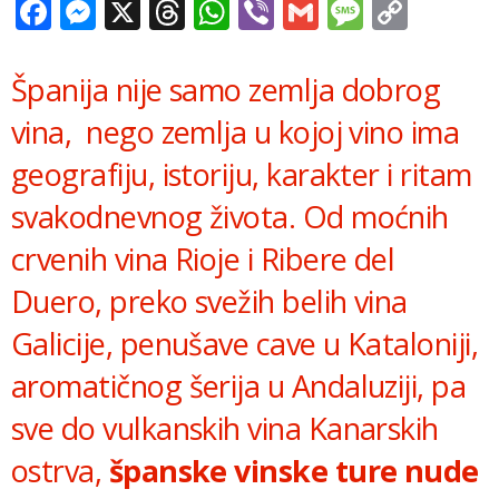
Facebook
Messenger
X
Threads
WhatsApp
Viber
Gmail
Messag
Copy
Link
Španija nije samo zemlja dobrog
vina, nego zemlja u kojoj vino ima
geografiju, istoriju, karakter i ritam
svakodnevnog života. Od moćnih
crvenih vina Rioje i Ribere del
Duero, preko svežih belih vina
Galicije, penušave cave u Kataloniji,
aromatičnog šerija u Andaluziji, pa
sve do vulkanskih vina Kanarskih
ostrva,
španske vinske ture nude