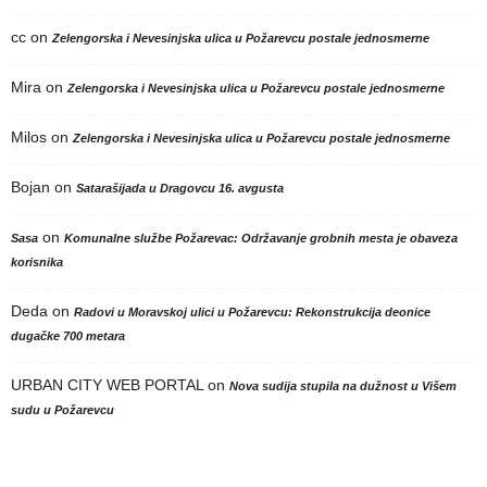
cc
on
Zelengorska i Nevesinjska ulica u Požarevcu postale jednosmerne
Mira
on
Zelengorska i Nevesinjska ulica u Požarevcu postale jednosmerne
Milos
on
Zelengorska i Nevesinjska ulica u Požarevcu postale jednosmerne
Bojan
on
Satarašijada u Dragovcu 16. avgusta
on
Sasa
Komunalne službe Požarevac: Održavanje grobnih mesta je obaveza
korisnika
Deda
on
Radovi u Moravskoj ulici u Požarevcu: Rekonstrukcija deonice
dugačke 700 metara
URBAN CITY WEB PORTAL
on
Nova sudija stupila na dužnost u Višem
sudu u Požarevcu