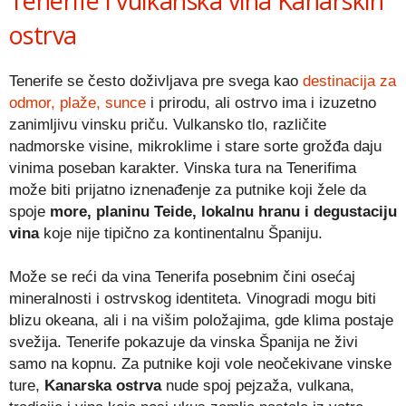
Tenerife i vulkanska vina Kanarskih
ostrva
Tenerife se često doživljava pre svega kao
destinacija za
odmor, plaže, sunce
i prirodu, ali ostrvo ima i izuzetno
zanimljivu vinsku priču. Vulkansko tlo, različite
nadmorske visine, mikroklime i stare sorte grožđa daju
vinima poseban karakter. Vinska tura na Tenerifima
može biti prijatno iznenađenje za putnike koji žele da
spoje
more, planinu Teide, lokalnu hranu i degustaciju
vina
koje nije tipično za kontinentalnu Španiju.
Može se reći da vina Tenerifa posebnim čini osećaj
mineralnosti i ostrvskog identiteta. Vinogradi mogu biti
blizu okeana, ali i na višim položajima, gde klima postaje
svežija. Tenerife pokazuje da vinska Španija ne živi
samo na kopnu. Za putnike koji vole neočekivane vinske
ture,
Kanarska ostrva
nude spoj pejzaža, vulkana,