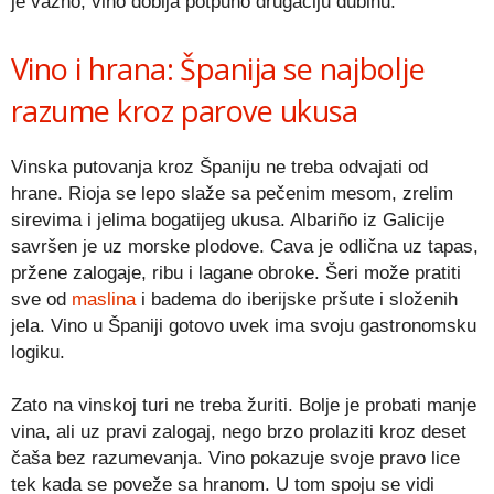
je važno, vino dobija potpuno drugačiju dubinu.
Vino i hrana: Španija se najbolje
razume kroz parove ukusa
Vinska putovanja kroz Španiju ne treba odvajati od
hrane. Rioja se lepo slaže sa pečenim mesom, zrelim
sirevima i jelima bogatijeg ukusa. Albariño iz Galicije
savršen je uz morske plodove. Cava je odlična uz tapas,
pržene zalogaje, ribu i lagane obroke. Šeri može pratiti
sve od
maslina
i badema do iberijske pršute i složenih
jela. Vino u Španiji gotovo uvek ima svoju gastronomsku
logiku.
Zato na vinskoj turi ne treba žuriti. Bolje je probati manje
vina, ali uz pravi zalogaj, nego brzo prolaziti kroz deset
čaša bez razumevanja. Vino pokazuje svoje pravo lice
tek kada se poveže sa hranom. U tom spoju se vidi