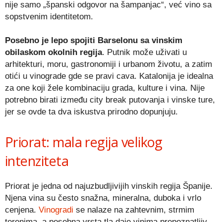
nije samo „španski odgovor na šampanjac“, već vino sa
sopstvenim identitetom.
Posebno je lepo spojiti Barselonu sa vinskim
obilaskom okolnih regija
. Putnik može uživati u
arhitekturi, moru, gastronomiji i urbanom životu, a zatim
otići u vinograde gde se pravi cava. Katalonija je idealna
za one koji žele kombinaciju grada, kulture i vina. Nije
potrebno birati između city break putovanja i vinske ture,
jer se ovde ta dva iskustva prirodno dopunjuju.
Priorat: mala regija velikog
intenziteta
Priorat je jedna od najuzbudljivijih vinskih regija Španije.
Njena vina su često snažna, mineralna, duboka i vrlo
cenjena.
Vinogradi
se nalaze na zahtevnim, strmim
terenima, a posebna vrsta tla daje vinima prepoznatljiv