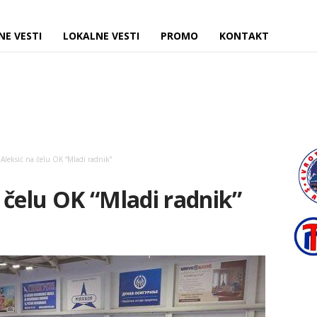
NE VESTI
LOKALNE VESTI
PROMO
KONTAKT
Aleksić na čelu OK “Mladi radnik”
 čelu OK “Mladi radnik”