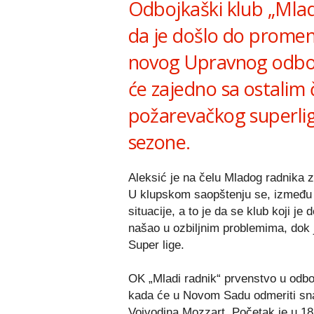
Odbojkaški klub „Mlad
da je došlo do promen
novog Upravnog odbora
će zajedno sa ostalim
požarevačkog superliga
sezone.
Aleksić je na čelu Mladog radnika
U klupskom saopštenju se, između o
situacije, a to je da se klub koji 
našao u ozbiljnim problemima, dok 
Super lige.
OK „Mladi radnik“ prvenstvo u odboj
kada će u Novom Sadu odmeriti sna
Vojvodina Mozzart. Početak je u 18