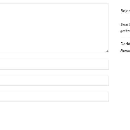
Boja
Sasa
grobni
Ded
Rekon