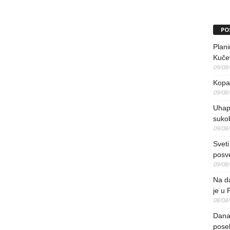
PO
Plani
Kučev
09/08
Kopao
09/08
Uhap
suko
09/08
Sveti
posv
09/08
Na da
je u 
08/08
Danas
pose