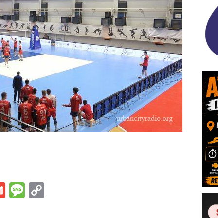
s
tsApp
iber
Gmail
Message
Copy
Link