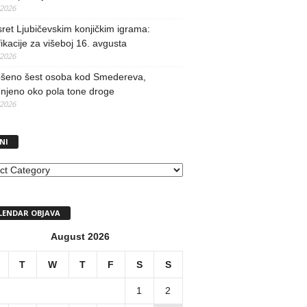
/2026
ret Ljubičevskim konjičkim igrama:
fikacije za višeboj 16. avgusta
/2026
šeno šest osoba kod Smedereva,
njeno oko pola tone droge
/2026
NI
I
LENDAR OBJAVA
August 2026
T
W
T
F
S
S
1
2