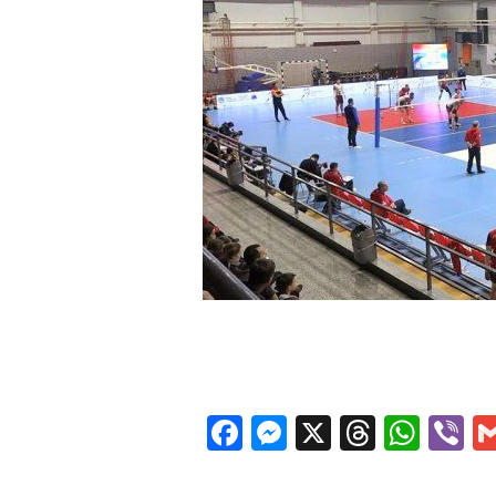
Facebook
Messenger
X
Thread
Wha
V