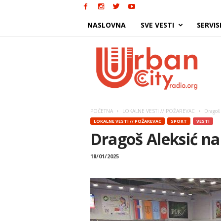
NASLOVNA
SVE VESTI
SERVIS
Urban
City
POČETNA
LOKALNE VESTI // POŽAREVAC
Dragoš 
LOKALNE VESTI // POŽAREVAC
SPORT
VESTI
Dragoš Aleksić na
18/01/2025