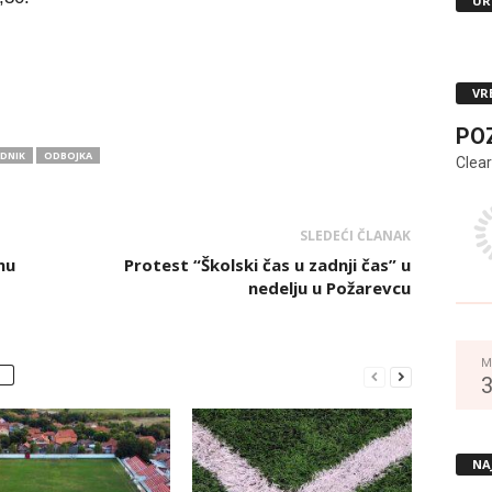
UR
VR
PO
ADNIK
ODBOJKA
Clear
SLEDEĆI ČLANAK
nu
Protest “Školski čas u zadnji čas” u
nedelju u Požarevcu
M
NA