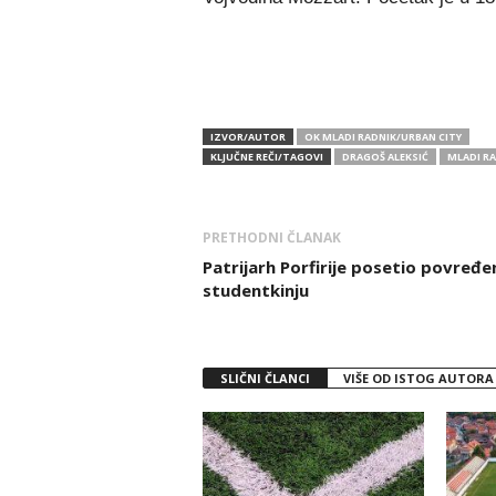
IZVOR/AUTOR
OK MLADI RADNIK/URBAN CITY
KLJUČNE REČI/TAGOVI
DRAGOŠ ALEKSIĆ
MLADI R
PRETHODNI ČLANAK
Patrijarh Porfirije posetio povređe
studentkinju
SLIČNI ČLANCI
VIŠE OD ISTOG AUTORA