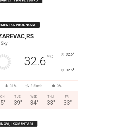
BAN CITY NA FEJSBUKU
EMENSKA PROGNOZA
ZAREVAC,RS
 Sky
°
32.6
°
C
32.6
°
32.6
31%
3.8kmh
0%
ON
TUE
WED
THU
FRI
35
°
39
°
34
°
33
°
33
°
JNOVIJI KOMENTARI