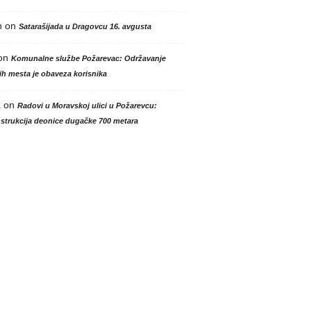
n
on
Satarašijada u Dragovcu 16. avgusta
on
Komunalne službe Požarevac: Održavanje
h mesta je obaveza korisnika
a
on
Radovi u Moravskoj ulici u Požarevcu:
strukcija deonice dugačke 700 metara