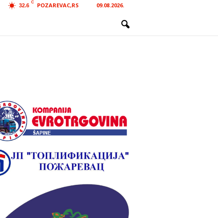
C
POZAREVAC,RS
09.08.2026.
32.6