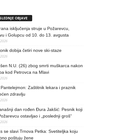
SLEDNJE OBJAVE
rana isključenja struje u Požarevcu,
u i Golupcu od 10. do 13. avgusta
/2026
nik dobija četiri nove ski-staze
/2026
šen N.U. (26) zbog smrti muškarca nakon
ba kod Petrovca na Mlavi
/2026
 Pantelejmon: Zaštitnik lekara i praznik
ećen zdravlju
/2026
našnji dan rođen Đura Jakšić: Pesnik koji
Požarevcu ostavljao i „poslednji groš“
/2026
 se slavi Trnova Petka: Svetiteljka koju
bno poštuju žene