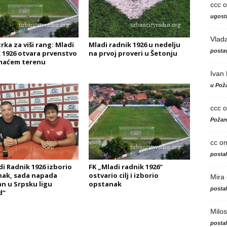
ccc
o
ugosti
Vlad
rka za viši rang: Mladi
Mladi radnik 1926 u nedelju
postav
 1926 otvara prvenstvo
na prvoj proveri u Šetonju
maćem terenu
Ivan
u Poža
ccc
o
Požare
cc
o
posta
di Radnik 1926 izborio
FK „Mladi radnik 1926“
ak, sada napada
ostvario cilj i izborio
Mira
n u Srpsku ligu
opstanak
posta
d“
Milos
posta