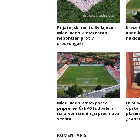
Prijateljski remi u Svilajncu –
Kreće t
Mladi Radnik 1926 ostao
Radnik
neporažen protiv
na do
srpskoligaša
Mladi Radnik 1926 počeo
FK Mla
pripreme: Čak 40 fudbalera
opstan
na prvom treningu pred novu
plasma
sezonu
„Zapa
KOMENTARIŠI