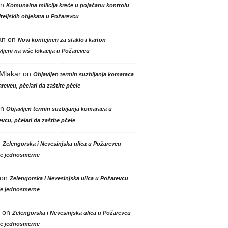
n
Komunalna milicija kreće u pojačanu kontrolu
teljskih objekata u Požarevcu
an
on
Novi kontejneri za staklo i karton
ljeni na više lokacija u Požarevcu
 Mlakar
on
Objavljen termin suzbijanja komaraca
revcu, pčelari da zaštite pčele
n
Objavljen termin suzbijanja komaraca u
vcu, pčelari da zaštite pčele
n
Zelengorska i Nevesinjska ulica u Požarevcu
le jednosmerne
on
Zelengorska i Nevesinjska ulica u Požarevcu
le jednosmerne
on
Zelengorska i Nevesinjska ulica u Požarevcu
le jednosmerne