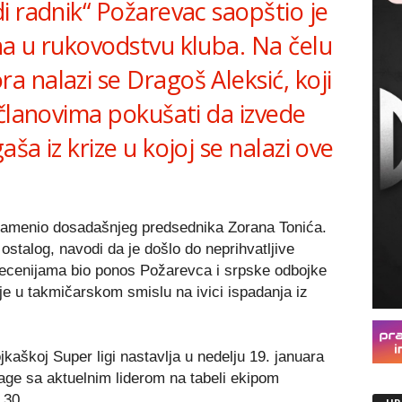
i radnik“ Požarevac saopštio je
a u rukovodstvu kluba. Na čelu
 nalazi se Dragoš Aleksić, koji
 članovima pokušati da izvede
ša iz krize u kojoj se nalazi ove
 zamenio dosadašnjeg predsednika Zorana Tonića.
stalog, navodi da je došlo do neprihvatljive
je decenijama bio ponos Požarevca i srpske odbojke
je u takmičarskom smislu na ivici ispadanja iz
kaškoj Super ligi nastavlja u nedelju 19. januara
ge sa aktuelnim liderom na tabeli ekipom
,30.