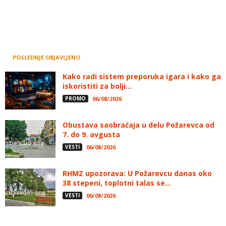
POSLEDNJE OBJAVLJENO
Kako radi sistem preporuka igara i kako ga
iskoristiti za bolji...
PROMO
06/08/2026
Obustava saobraćaja u delu Požarevca od
7. do 9. avgusta
VESTI
06/08/2026
RHMZ upozorava: U Požarevcu danas oko
38 stepeni, toplotni talas se...
VESTI
06/08/2026