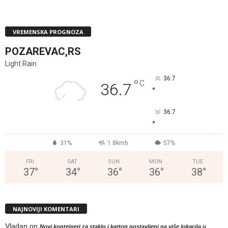
VREMENSKA PROGNOZA
POZAREVAC,RS
Light Rain
36.7
°
C
36.7
°
36.7
°
31%
1.8kmh
57%
FRI
SAT
SUN
MON
TUE
37
°
34
°
36
°
36
°
38
°
NAJNOVIJI KOMENTARI
Vladan
on
Novi kontejneri za staklo i karton postavljeni na više lokacija u