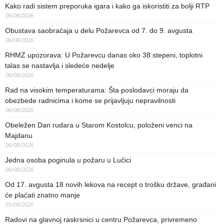
Kako radi sistem preporuka igara i kako ga iskoristiti za bolji RTP
06/08/2026
Obustava saobraćaja u delu Požarevca od 7. do 9. avgusta
06/08/2026
RHMZ upozorava: U Požarevcu danas oko 38 stepeni, toplotni
talas se nastavlja i sledeće nedelje
06/08/2026
Rad na visokim temperaturama: Šta poslodavci moraju da
obezbede radnicima i kome se prijavljuju nepravilnosti
06/08/2026
Obeležen Dan rudara u Starom Kostolcu, položeni venci na
Majdanu
06/08/2026
Jedna osoba poginula u požaru u Lučici
06/08/2026
Od 17. avgusta 18 novih lekova na recept o trošku države, građani
će plaćati znatno manje
05/08/2026
Radovi na glavnoj raskrsnici u centru Požarevca, privremeno