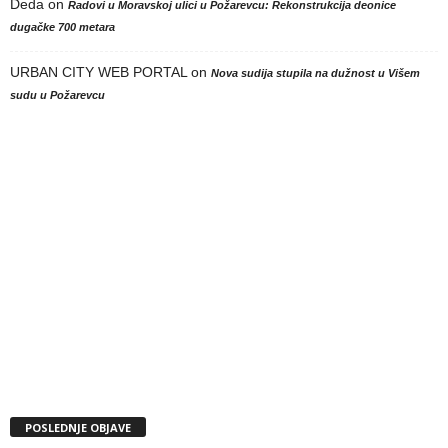
Deda
on
Radovi u Moravskoj ulici u Požarevcu: Rekonstrukcija deonice
dugačke 700 metara
URBAN CITY WEB PORTAL
on
Nova sudija stupila na dužnost u Višem
sudu u Požarevcu
POSLEDNJE OBJAVE