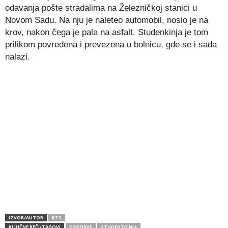
odavanja pošte stradalima na Železničkoj stanici u
Novom Sadu. Na nju je naleteo automobil, nosio je na
krov, nakon čega je pala na asfalt. Studenkinja je tom
prilikom povređena i prevezena u bolnicu, gde se i sada
nalazi.
IZVOR/AUTOR
RTS
KLJUČNE REČI/TAGOVI
PORFIRIJE
STUDENTKINJA