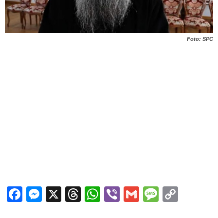
Foto: SPC
Facebook
Messenger
X
Threads
WhatsApp
Viber
Gmail
Messag
Copy
Link