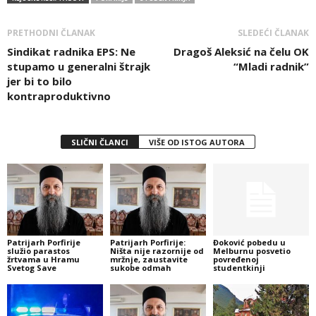
PRETHODNI ČLANAK
SLEDEĆI ČLANAK
Sindikat radnika EPS: Ne
Dragoš Aleksić na čelu OK
stupamo u generalni štrajk
“Mladi radnik”
jer bi to bilo
kontraproduktivno
SLIČNI ČLANCI
VIŠE OD ISTOG AUTORA
Patrijarh Porfirije
Patrijarh Porfirije:
Đoković pobedu u
služio parastos
Ništa nije razornije od
Melburnu posvetio
žrtvama u Hramu
mržnje, zaustavite
povređenoj
Svetog Save
sukobe odmah
studentkinji