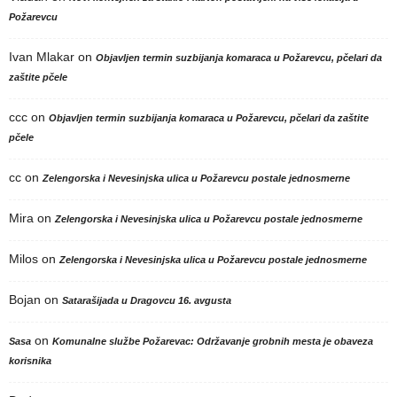
Požarevcu
Ivan Mlakar
on
Objavljen termin suzbijanja komaraca u Požarevcu, pčelari da
zaštite pčele
ccc
on
Objavljen termin suzbijanja komaraca u Požarevcu, pčelari da zaštite
pčele
cc
on
Zelengorska i Nevesinjska ulica u Požarevcu postale jednosmerne
Mira
on
Zelengorska i Nevesinjska ulica u Požarevcu postale jednosmerne
Milos
on
Zelengorska i Nevesinjska ulica u Požarevcu postale jednosmerne
Bojan
on
Satarašijada u Dragovcu 16. avgusta
on
Sasa
Komunalne službe Požarevac: Održavanje grobnih mesta je obaveza
korisnika