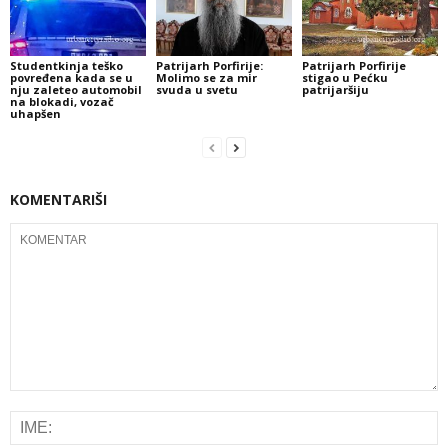
Studentkinja teško
Patrijarh Porfirije:
Patrijarh Porfirije
povređena kada se u
Molimo se za mir
stigao u Pećku
nju zaleteo automobil
svuda u svetu
patrijaršiju
na blokadi, vozač
uhapšen
KOMENTARIŠI