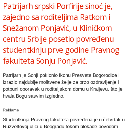
Patrijarh srpski Porfirije sinoć je,
zajedno sa roditeljima Ratkom i
Snežanom Ponjavić, u Kliničkom
centru Srbije posetio povređenu
studentkinju prve godine Pravnog
fakulteta Sonju Ponjavić.
Patrijarh je Sonji poklonio ikonu Presvete Bogorodice i
izrazio najdublje molitvene želje za brzo ozdravljenje i
potpuni oporavak u roditeljskom domu u Kraljevu, što je
hvala Bogu sasvim izgledno.
Reklame
Studentkinja Pravnog fakulteta povređena je u četvrtak u
Ruzveltovoj ulici u Beogradu tokom blokade povodom