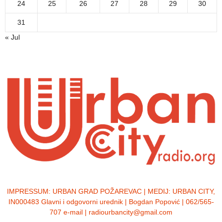
24
25
26
27
28
29
30
31
« Jul
IMPRESSUM:
URBAN GRAD POŽAREVAC | MEDIJ: URBAN CITY,
IN000483 Glavni i odgovorni urednik | Bogdan Popović | 062/565-
707 e-mail | radiourbancity@gmail.com