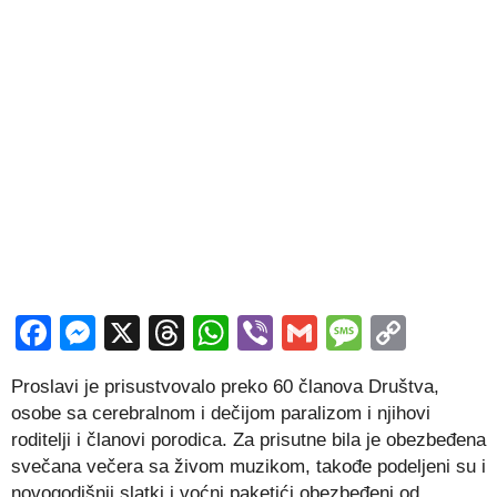
Facebook
Messenger
X
Threads
WhatsApp
Viber
Gmail
Messag
Copy
Link
Proslavi je prisustvovalo preko 60 članova Društva,
osobe sa cerebralnom i dečijom paralizom i njihovi
roditelji i članovi porodica. Za prisutne bila je obezbeđena
svečana večera sa živom muzikom, takođe podeljeni su i
novogodišnji slatki i voćni paketići obezbeđeni od