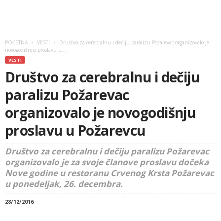
POČETNA
VESTI
Društvo za cerebralnu i dečiju paralizu Požarevac organizovalo je
novogodišnju proslavu u...
VESTI
Društvo za cerebralnu i dečiju
paralizu Požarevac
organizovalo je novogodišnju
proslavu u Požarevcu
Društvo za cerebralnu i dečiju paralizu Požarevac
organizovalo je za svoje članove proslavu dočeka
Nove godine u restoranu Crvenog Krsta Požarevac
u ponedeljak, 26. decembra.
28/12/2016