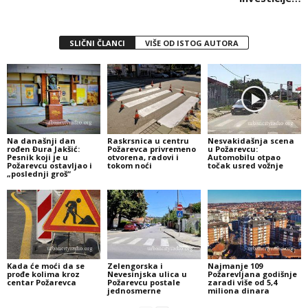
SLIČNI ČLANCI
VIŠE OD ISTOG AUTORA
Na današnji dan
Raskrsnica u centru
Nesvakidašnja scena
rođen Đura Jakšić:
Požarevca privremeno
u Požarevcu:
Pesnik koji je u
otvorena, radovi i
Automobilu otpao
Požarevcu ostavljao i
tokom noći
točak usred vožnje
„poslednji groš“
Kada će moći da se
Zelengorska i
Najmanje 109
prođe kolima kroz
Nevesinjska ulica u
Požarevljana godišnje
centar Požarevca
Požarevcu postale
zaradi više od 5,4
jednosmerne
miliona dinara