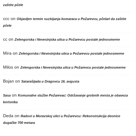
zaštite pčele
ccc
on
Objavljen termin suzbijanja komaraca u Požarevcu, pčelari da zaštite
pčele
cc
on
Zelengorska i Nevesinjska ulica u Požarevcu postale jednosmerne
Mira
on
Zelengorska i Nevesinjska ulica u Požarevcu postale jednosmerne
Milos
on
Zelengorska i Nevesinjska ulica u Požarevcu postale jednosmerne
Bojan
on
Satarašijada u Dragovcu 16. avgusta
on
Sasa
Komunalne službe Požarevac: Održavanje grobnih mesta je obaveza
korisnika
Deda
on
Radovi u Moravskoj ulici u Požarevcu: Rekonstrukcija deonice
dugačke 700 metara