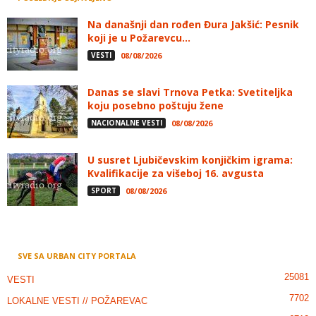
Na današnji dan rođen Đura Jakšić: Pesnik
koji je u Požarevcu...
VESTI
08/08/2026
Danas se slavi Trnova Petka: Svetiteljka
koju posebno poštuju žene
NACIONALNE VESTI
08/08/2026
U susret Ljubičevskim konjičkim igrama:
Kvalifikacije za višeboj 16. avgusta
SPORT
08/08/2026
SVE SA URBAN CITY PORTALA
25081
VESTI
7702
LOKALNE VESTI // POŽAREVAC