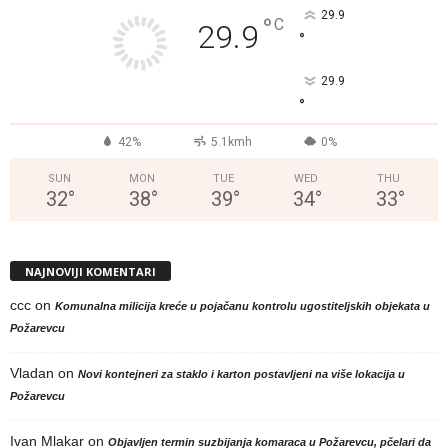
29.9
°
C
29.9
°
29.9
°
42%
5.1kmh
0%
SUN
MON
TUE
WED
THU
32
°
38
°
39
°
34
°
33
°
NAJNOVIJI KOMENTARI
ccc
on
Komunalna milicija kreće u pojačanu kontrolu ugostiteljskih objekata u
Požarevcu
Vladan
on
Novi kontejneri za staklo i karton postavljeni na više lokacija u
Požarevcu
Ivan Mlakar
on
Objavljen termin suzbijanja komaraca u Požarevcu, pčelari da