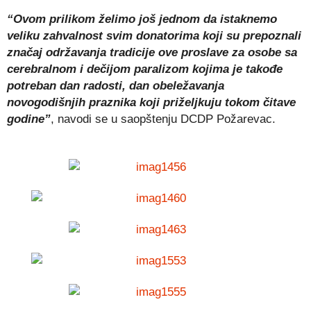
“Ovom prilikom želimo još jednom da istaknemo
veliku zahvalnost svim donatorima koji su prepoznali
značaj održavanja tradicije ove proslave za osobe sa
cerebralnom i dečijom paralizom kojima je takođe
potreban dan radosti, dan obeležavanja
novogodišnjih praznika koji priželjkuju tokom čitave
godine”
, navodi se u saopštenju DCDP Požarevac.