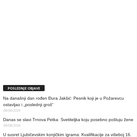
POSLEDNJE OBJAVE
Na današnji dan rođen Đura Jakšić: Pesnik koji je u Požarevcu
ostavljao i „poslednji groš“
08/08/2026
Danas se slavi Trnova Petka: Svetiteljka koju posebno poštuju žene
08/08/2026
U susret Ljubičevskim konjičkim igrama: Kvalifikacije za višeboj 16.