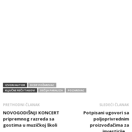
IZVOR/AUTOR
DCDP POŽAREVAC
KLJUČNE REČI/TAGOVI
DEČIJA PARALIZA
POZAREVAC
PRETHODNI ČLANAK
SLEDEĆI ČLANAK
NOVOGODIŠNJI KONCERT
Potpisani ugovori sa
pripremnog razreda sa
poljoprivrednim
gostima u muzičkoj školi
proizvođačima za
investicije…