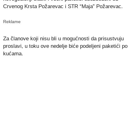
Crvenog Krsta Požarevac i STR “Maja” Požarevac.
Reklame
Za članove koji nisu bli u mogućnosti da prisustvuju
proslavi, u toku ove nedelje biće podeljeni paketići po
kućama.