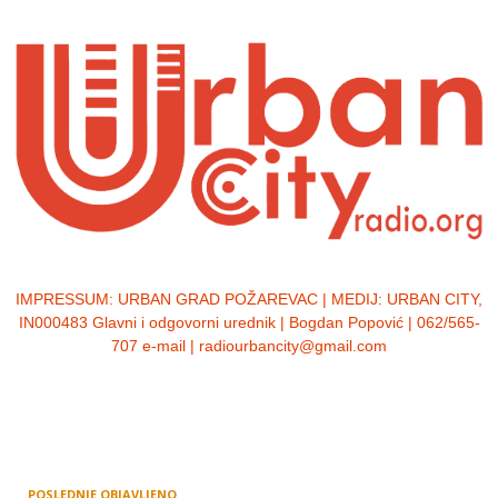
IMPRESSUM:
URBAN GRAD POŽAREVAC | MEDIJ: URBAN CITY,
IN000483 Glavni i odgovorni urednik | Bogdan Popović | 062/565-
707 e-mail | radiourbancity@gmail.com
POSLEDNJE OBJAVLJENO