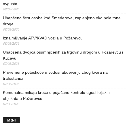
avgusta
08/08/2026
Uhapšeno šest osoba kod Smedereva, zaplenjeno oko pola tone
droge
08/08/2026
Iznajmljivanje ATV/KVAD vozila u Požarevcu
08/08/2026
Uhapšena dvojica osumnjičenih za trgovinu drogom u Požarevcu i
Kučevu
07/08/2026
Privremene poteškoće u vodosnabdevanju zbog kvara na
trafostanici
07/08/2026
Komunalna milicija kreće u pojačanu kontrolu ugostiteljskih
objekata u Požarevcu
07/08/2026
MENI