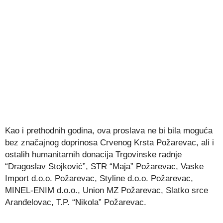
Kao i prethodnih godina, ova proslava ne bi bila moguća
bez značajnog doprinosa Crvenog Krsta Požarevac, ali i
ostalih humanitarnih donacija Trgovinske radnje
“Dragoslav Stojković”, STR “Maja” Požarevac, Vaske
Import d.o.o. Požarevac, Styline d.o.o. Požarevac,
MINEL-ENIM d.o.o., Union MZ Požarevac, Slatko srce
Aranđelovac, T.P. “Nikola” Požarevac.