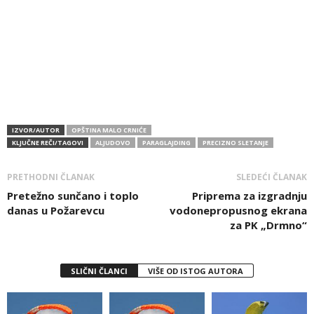
IZVOR/AUTOR
OPŠTINA MALO CRNIĆE
KLJUČNE REČI/TAGOVI
ALJUDOVO
PARAGLAJDING
PRECIZNO SLETANJE
PRETHODNI ČLANAK
SLEDEĆI ČLANAK
Pretežno sunčano i toplo
Priprema za izgradnju
danas u Požarevcu
vodonepropusnog ekrana
za PK „Drmno“
SLIČNI ČLANCI
VIŠE OD ISTOG AUTORA