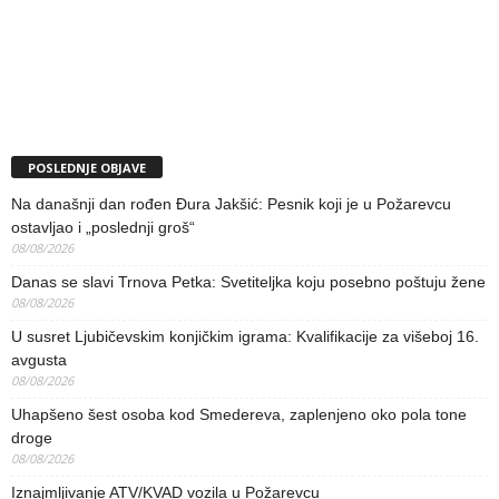
POSLEDNJE OBJAVE
Na današnji dan rođen Đura Jakšić: Pesnik koji je u Požarevcu
ostavljao i „poslednji groš“
08/08/2026
Danas se slavi Trnova Petka: Svetiteljka koju posebno poštuju žene
08/08/2026
U susret Ljubičevskim konjičkim igrama: Kvalifikacije za višeboj 16.
avgusta
08/08/2026
Uhapšeno šest osoba kod Smedereva, zaplenjeno oko pola tone
droge
08/08/2026
Iznajmljivanje ATV/KVAD vozila u Požarevcu