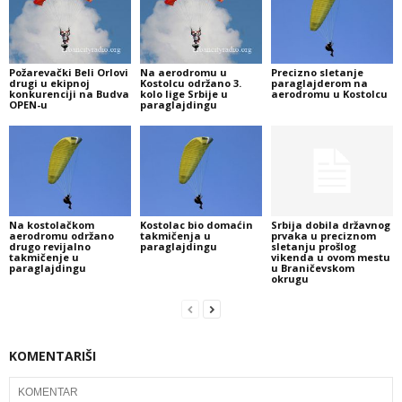
Požarevački Beli Orlovi
Na aerodromu u
Precizno sletanje
drugi u ekipnoj
Kostolcu održano 3.
paraglajderom na
konkurenciji na Budva
kolo lige Srbije u
aerodromu u Kostolcu
OPEN-u
paraglajdingu
Na kostolačkom
Kostolac bio domaćin
Srbija dobila državnog
aerodromu održano
takmičenja u
prvaka u preciznom
drugo revijalno
paraglajdingu
sletanju prošlog
takmičenje u
vikenda u ovom mestu
paraglajdingu
u Braničevskom
okrugu
KOMENTARIŠI