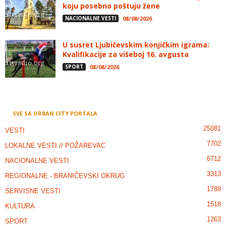
koju posebno poštuju žene
NACIONALNE VESTI
08/08/2026
U susret Ljubičevskim konjičkim igrama:
Kvalifikacije za višeboj 16. avgusta
SPORT
08/08/2026
SVE SA URBAN CITY PORTALA
25081
VESTI
7702
LOKALNE VESTI // POŽAREVAC
6712
NACIONALNE VESTI
3313
REGIONALNE - BRANIČEVSKI OKRUG
1788
SERVISNE VESTI
1518
KULTURA
1263
SPORT