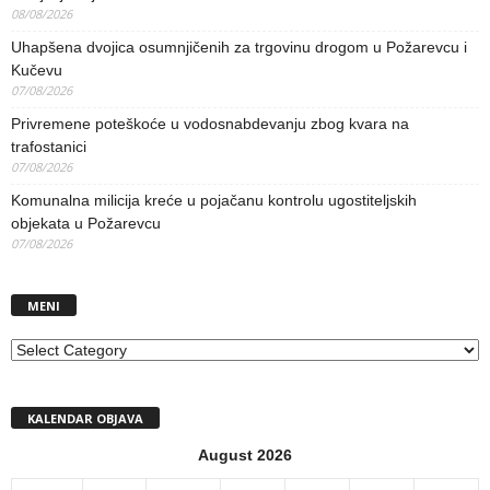
08/08/2026
Uhapšena dvojica osumnjičenih za trgovinu drogom u Požarevcu i
Kučevu
07/08/2026
Privremene poteškoće u vodosnabdevanju zbog kvara na
trafostanici
07/08/2026
Komunalna milicija kreće u pojačanu kontrolu ugostiteljskih
objekata u Požarevcu
07/08/2026
MENI
MENI
KALENDAR OBJAVA
August 2026