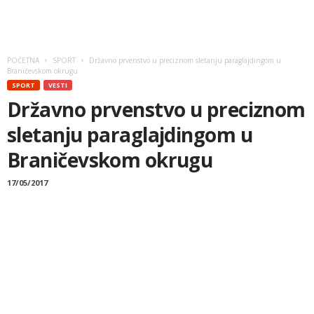
POČETNA
SPORT
Državno prvenstvo u preciznom sletanju paraglajdingom u
Braničevskom okrugu
SPORT
VESTI
Državno prvenstvo u preciznom
sletanju paraglajdingom u
Braničevskom okrugu
17/05/2017