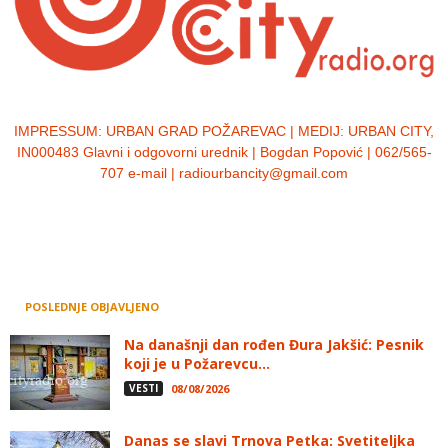
IMPRESSUM:
URBAN GRAD POŽAREVAC | MEDIJ: URBAN CITY,
IN000483 Glavni i odgovorni urednik | Bogdan Popović | 062/565-
707 e-mail | radiourbancity@gmail.com
POSLEDNJE OBJAVLJENO
Na današnji dan rođen Đura Jakšić: Pesnik
koji je u Požarevcu...
VESTI
08/08/2026
Danas se slavi Trnova Petka: Svetiteljka