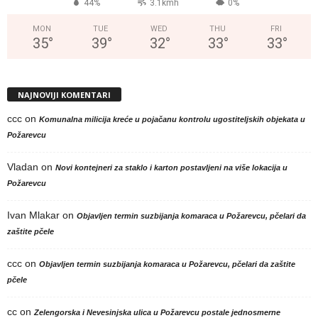
44%
3.1kmh
0%
MON
TUE
WED
THU
FRI
35
°
39
°
32
°
33
°
33
°
NAJNOVIJI KOMENTARI
ccc
on
Komunalna milicija kreće u pojačanu kontrolu ugostiteljskih objekata u
Požarevcu
Vladan
on
Novi kontejneri za staklo i karton postavljeni na više lokacija u
Požarevcu
Ivan Mlakar
on
Objavljen termin suzbijanja komaraca u Požarevcu, pčelari da
zaštite pčele
ccc
on
Objavljen termin suzbijanja komaraca u Požarevcu, pčelari da zaštite
pčele
cc
on
Zelengorska i Nevesinjska ulica u Požarevcu postale jednosmerne