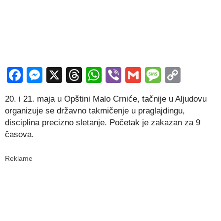
Facebook
Messenger
X
Threads
WhatsApp
Viber
Gmail
Messag
Copy
Link
20. i 21. maja u Opštini Malo Crniće, tačnije u Aljudovu
organizuje se državno takmičenje u praglajdingu,
disciplina precizno sletanje. Početak je zakazan za 9
časova.
Reklame