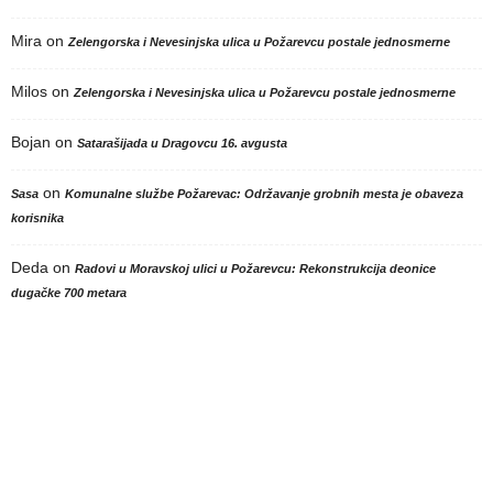
Mira
on
Zelengorska i Nevesinjska ulica u Požarevcu postale jednosmerne
Milos
on
Zelengorska i Nevesinjska ulica u Požarevcu postale jednosmerne
Bojan
on
Satarašijada u Dragovcu 16. avgusta
on
Sasa
Komunalne službe Požarevac: Održavanje grobnih mesta je obaveza
korisnika
Deda
on
Radovi u Moravskoj ulici u Požarevcu: Rekonstrukcija deonice
dugačke 700 metara