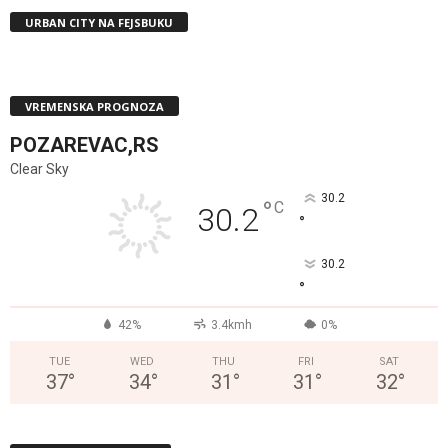
URBAN CITY NA FEJSBUKU
VREMENSKA PROGNOZA
POZAREVAC,RS
Clear Sky
30.2
°
C
30.2
°
30.2
°
42%
3.4kmh
0%
TUE
WED
THU
FRI
SAT
37
°
34
°
31
°
31
°
32
°