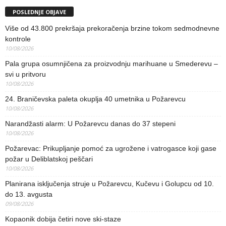
POSLEDNJE OBJAVE
Više od 43.800 prekršaja prekoračenja brzine tokom sedmodnevne
kontrole
10/08/2026
Pala grupa osumnjičena za proizvodnju marihuane u Smederevu –
svi u pritvoru
10/08/2026
24. Braničevska paleta okuplja 40 umetnika u Požarevcu
10/08/2026
Narandžasti alarm: U Požarevcu danas do 37 stepeni
10/08/2026
Požarevac: Prikupljanje pomoć za ugrožene i vatrogasce koji gase
požar u Deliblatskoj peščari
10/08/2026
Planirana isključenja struje u Požarevcu, Kučevu i Golupcu od 10.
do 13. avgusta
09/08/2026
Kopaonik dobija četiri nove ski-staze