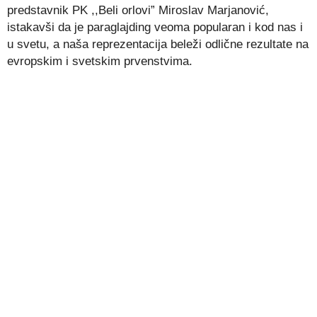
predstavnik PK ,,Beli orlovi” Miroslav Marjanović,
istakavši da je paraglajding veoma popularan i kod nas i
u svetu, a naša reprezentacija beleži odlične rezultate na
evropskim i svetskim prvenstvima.