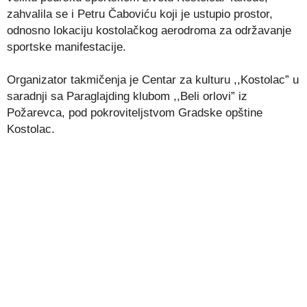
zahvalila se i Petru Čaboviću koji je ustupio prostor,
odnosno lokaciju kostolačkog aerodroma za održavanje
sportske manifestacije.
Organizator takmičenja je Centar za kulturu ,,Kostolac” u
saradnji sa Paraglajding klubom ,,Beli orlovi” iz
Požarevca, pod pokroviteljstvom Gradske opštine
Kostolac.