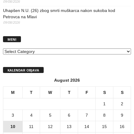
09/08/2026
Uhapšen N.U. (26) zbog smrti muškarca nakon sukoba kod
Petrovca na Mlavi
09/08/2026
MENI
MENI
KALENDAR OBJAVA
August 2026
M
T
W
T
F
S
S
1
2
3
4
5
6
7
8
9
10
11
12
13
14
15
16