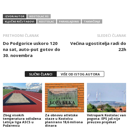
IZVOR/AUTOR
KOSTOLAC.RS
KLJUČNE REČI/TAGOVI
KOSTOLAC
PARAGLAJDING
TAKMIČENJE
PRETHODNI ČLANAK
SLEDEĆI ČLANAK
Do Podgorice uskoro 120
Većina ugostitelja radi do
na sat, auto-put gotov do
22h
30. novembra
SLIČNI ČLANCI
VIŠE OD ISTOG AUTORA
Zbog visokih
Za obnovu atletske
Vetropark Kostolac van
temperatura odložena
staze u Kostolcu
pogona: EPS još nije
Letnja liga ASCS u
planirano 18,6 miliona
preuzeo projekat
Požarevcu
dinara