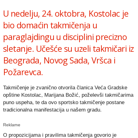
Link
U nedelju, 24. oktobra, Kostolac je
bio domaćin takmičenja u
paraglajdingu u disciplini precizno
sletanje. Učešće su uzeli takmičari iz
Beograda, Novog Sada, Vršca i
Požarevca.
Takmičenje je zvanično otvorila članica Veća Gradske
opštine Kostolac, Marijana Božić, poželevši takmičarima
puno uspeha, te da ovo sportsko takmičenje postane
tradicionalna manifestacija u našem gradu.
Reklame
O propozicijama i pravilima takmičenja govorio je