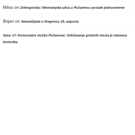
Milos
on
Zelengorska i Nevesinjska ulica u Požarevcu postale jednosmerne
Bojan
on
Satarašijada u Dragovcu 16. avgusta
on
Sasa
Komunalne službe Požarevac: Održavanje grobnih mesta je obaveza
korisnika