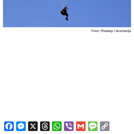
Foto: Pixabay / ilustracija
Facebook
Messenger
X
Threads
WhatsApp
Viber
Gmail
Messag
Copy