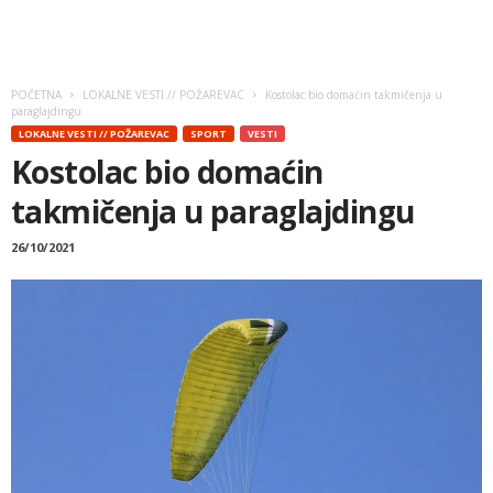
POČETNA
LOKALNE VESTI // POŽAREVAC
Kostolac bio domaćin takmičenja u
paraglajdingu
LOKALNE VESTI // POŽAREVAC
SPORT
VESTI
Kostolac bio domaćin
takmičenja u paraglajdingu
26/10/2021