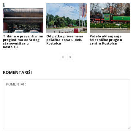
Tribina o preventivnim
Od petka privremena
Počelo uklanjanje
pregledima odraslog
pešačka zona u delu
železničke pruge u
stanovništva u
Kostolca
centru Kostolca
Kostolcu
KOMENTARIŠI