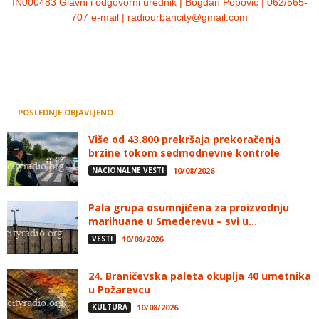
IN000483 Glavni i odgovorni urednik | Bogdan Popović | 062/565-
707 e-mail | radiourbancity@gmail.com
POSLEDNJE OBJAVLJENO
Više od 43.800 prekršaja prekoračenja
brzine tokom sedmodnevne kontrole
NACIONALNE VESTI
10/08/2026
Pala grupa osumnjičena za proizvodnju
marihuane u Smederevu – svi u...
VESTI
10/08/2026
24. Braničevska paleta okuplja 40 umetnika
u Požarevcu
KULTURA
10/08/2026