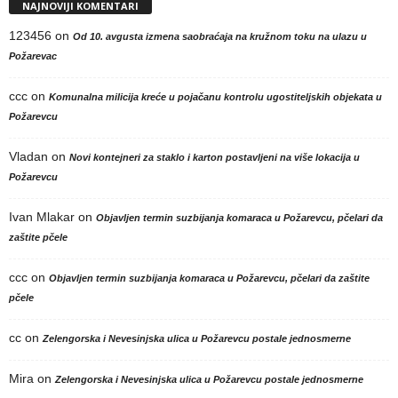
NAJNOVIJI KOMENTARI
123456
on
Od 10. avgusta izmena saobraćaja na kružnom toku na ulazu u
Požarevac
ccc
on
Komunalna milicija kreće u pojačanu kontrolu ugostiteljskih objekata u
Požarevcu
Vladan
on
Novi kontejneri za staklo i karton postavljeni na više lokacija u
Požarevcu
Ivan Mlakar
on
Objavljen termin suzbijanja komaraca u Požarevcu, pčelari da
zaštite pčele
ccc
on
Objavljen termin suzbijanja komaraca u Požarevcu, pčelari da zaštite
pčele
cc
on
Zelengorska i Nevesinjska ulica u Požarevcu postale jednosmerne
Mira
on
Zelengorska i Nevesinjska ulica u Požarevcu postale jednosmerne