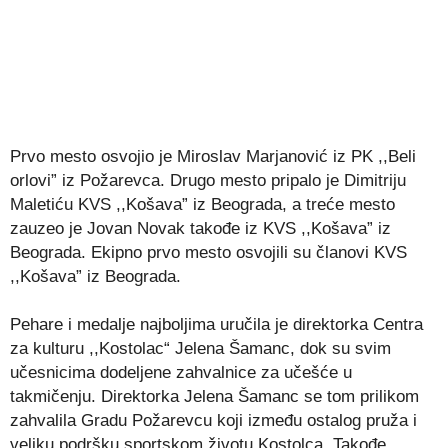
Prvo mesto osvojio je Miroslav Marjanović iz PK ,,Beli
orlovi” iz Požarevca. Drugo mesto pripalo je Dimitriju
Maletiću KVS ,,Košava” iz Beograda, a treće mesto
zauzeo je Jovan Novak takođe iz KVS ,,Košava” iz
Beograda. Ekipno prvo mesto osvojili su članovi KVS
,,Košava” iz Beograda.
Pehare i medalje najboljima uručila je direktorka Centra
za kulturu ,,Kostolac“ Jelena Šamanc, dok su svim
učesnicima dodeljene zahvalnice za učešće u
takmičenju. Direktorka Jelena Šamanc se tom prilikom
zahvalila Gradu Požarevcu koji između ostalog pruža i
veliku podršku sportskom životu Kostolca. Takođe,