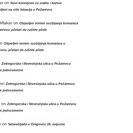
an
on
Novi kontejneri za staklo i karton
ljeni na više lokacija u Požarevcu
 Mlakar
on
Objavljen termin suzbijanja komaraca
revcu, pčelari da zaštite pčele
n
Objavljen termin suzbijanja komaraca u
vcu, pčelari da zaštite pčele
n
Zelengorska i Nevesinjska ulica u Požarevcu
le jednosmerne
on
Zelengorska i Nevesinjska ulica u Požarevcu
le jednosmerne
on
Zelengorska i Nevesinjska ulica u Požarevcu
le jednosmerne
n
on
Satarašijada u Dragovcu 16. avgusta