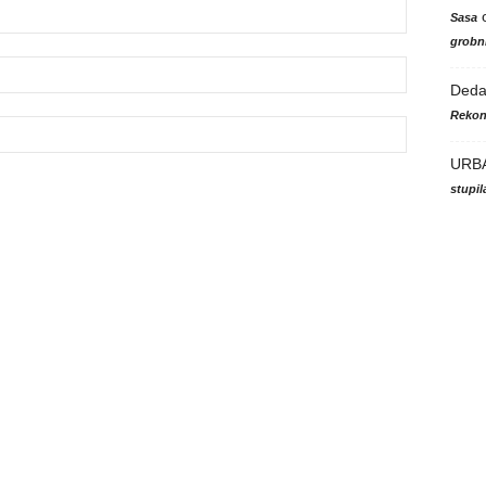
Sasa
grobni
Ded
Rekon
URB
stupi