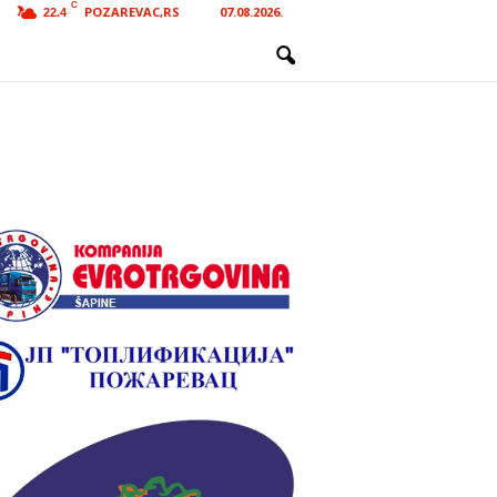
C
POZAREVAC,RS
07.08.2026.
22.4