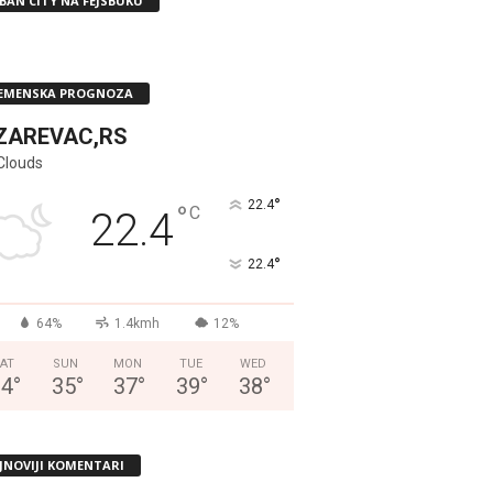
BAN CITY NA FEJSBUKU
EMENSKA PROGNOZA
ZAREVAC,RS
Clouds
°
22.4
°
C
22.4
°
22.4
64%
1.4kmh
12%
AT
SUN
MON
TUE
WED
34
°
35
°
37
°
39
°
38
°
JNOVIJI KOMENTARI