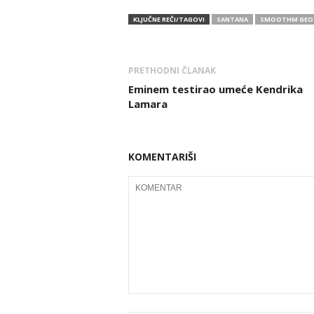
KLJUČNE REČI/TAGOVI
SANTANA
SMOOTHM GEOT
PRETHODNI ČLANAK
Eminem testirao umeće Kendrika
Lamara
KOMENTARIŠI