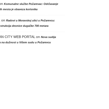
on
Komunalne službe Požarevac: Održavanje
h mesta je obaveza korisnika
a
on
Radovi u Moravskoj ulici u Požarevcu:
strukcija deonice dugačke 700 metara
AN CITY WEB PORTAL
on
Nova sudija
la na dužnost u Višem sudu u Požarevcu