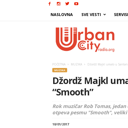
NASLOVNA
SVE VESTI
SERVIS
Urban
City
POČETNA
MUZIKA
Džordž Majkl umalo u Santan
MUZIKA
Džordž Majkl uma
“Smooth”
Rok muzičar Rob Tomas, jedan o
otpeva pesmu "Smooth", veliki
10/01/2017