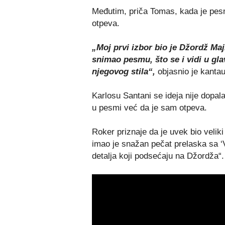
Međutim, priča Tomas, kada je pesm
otpeva.
„Moj prvi izbor bio je Džordž Maj
snimao pesmu, što se i vidi u gla
njegovog stila“,
objasnio je kantau
Karlosu Santani se ideja nije dopa
u pesmi već da je sam otpeva.
Roker priznaje da je uvek bio velik
imao je snažan pečat prelaska sa ‘V
detalja koji podsećaju na Džordža“.