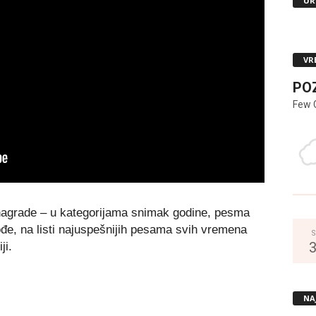
UR
VR
PO
Few 
 nagrade – u kategorijama snimak godine, pesma
ođe, na listi najuspešnijih pesama svih vremena
S
ji.
NA