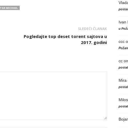
Vlad
GR MICHAEL
postav
Ivan
SLEDEĆI ČLANAK
u Poža
Pogledajte top deset torent sajtova u
ccc
o
2017. godini
Požare
cc
o
posta
Mira
posta
Milos
posta
Boja