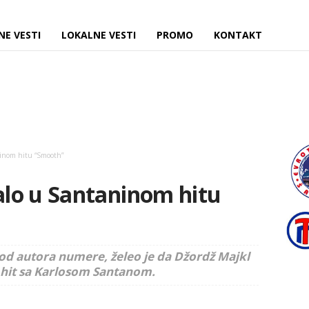
NE VESTI
LOKALNE VESTI
PROMO
KONTAKT
inom hitu “Smooth”
lo u Santaninom hitu
d autora numere, želeo je da Džordž Majkl
 hit sa Karlosom Santanom.