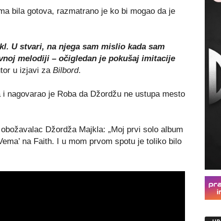
a bila gotova, razmatrano je ko bi mogao da je
kl. U stvari, na njega sam mislio kada sam
vnoj melodiji – očigledan je pokušaj imitacije
tor u izjavi za
Bilbord
.
la i nagovarao je Roba da Džordžu ne ustupa mesto
i obožavalac Džordža Majkla: „Moj prvi solo album
ema’ na Faith. I u mom prvom spotu je toliko bilo