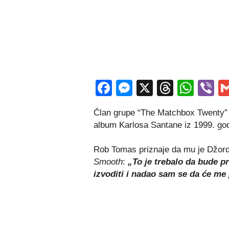
Facebook
Messenger
X
Thread
Wha
V
Član grupe “The Matchbox Twenty” 
album Karlosa Santane iz 1999. god
Rob Tomas priznaje da mu je Džord
Smooth
:
„To je trebalo da bude 
izvoditi i nadao sam se da će me 