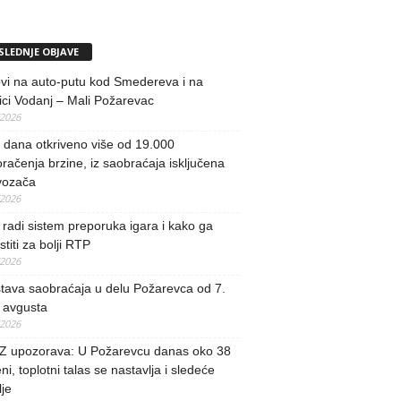
SLEDNJE OBJAVE
vi na auto-putu kod Smedereva i na
ci Vodanj – Mali Požarevac
/2026
i dana otkriveno više od 19.000
račenja brzine, iz saobraćaja isključena
vozača
/2026
radi sistem preporuka igara i kako ga
stiti za bolji RTP
/2026
tava saobraćaja u delu Požarevca od 7.
 avgusta
/2026
 upozorava: U Požarevcu danas oko 38
ni, toplotni talas se nastavlja i sledeće
je