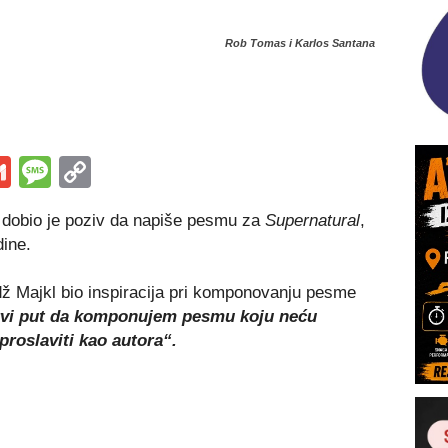
Rob Tomas i Karlos Santana
s
tsApp
iber
Gmail
Message
Copy
Link
dobio je poziv da napiše pesmu za
Supernatural
,
ine.
ž Majkl bio inspiracija pri komponovanju pesme
prvi put da komponujem pesmu koju neću
proslaviti kao autora“.