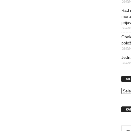
06/08
Rad 
mora
prija
06/08
Obel
polo
06/08
Jedna
06/08
ME
MEN
KA