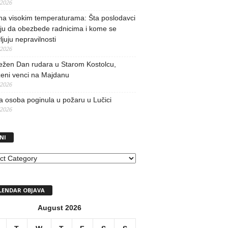
/2026
na visokim temperaturama: Šta poslodavci
ju da obezbede radnicima i kome se
vljuju nepravilnosti
/2026
ežen Dan rudara u Starom Kostolcu,
ženi venci na Majdanu
/2026
 osoba poginula u požaru u Lučici
/2026
NI
I
LENDAR OBJAVA
August 2026