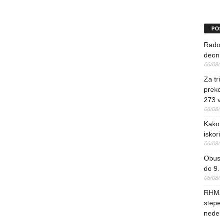
PO
Rado
deoni
06/08
Za tr
preko
273 
06/08
Kako 
iskori
06/08
Obus
do 9.
06/08
RHMZ
stepe
nedel