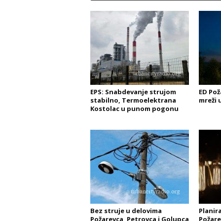
EPS: Snabdevanje strujom
ED Pož
stabilno, Termoelektrana
mreži 
Kostolac u punom pogonu
Bez struje u delovima
Planira
Požarevca, Petrovca i Golupca
Požare