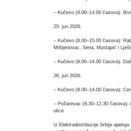
– Kučevo (8.00–14.00 časova): Brodi
25. jun 2026.
– Kučevo (8.00–15.00 časova): Rab
Mišljenovac, Sena, Mustapić i Lješ
– Kučevo (8.00–14.00 časova): Du
26. jun 2026.
– Kučevo (8.00–14.00 časova): Ce
– Požarevac (8.30–12.30 časova): A
ulice
Iz Elektrodistribucije Srbije apeluj