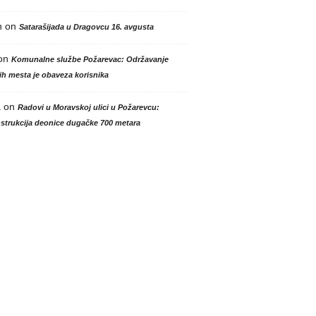
n
on
Satarašijada u Dragovcu 16. avgusta
on
Komunalne službe Požarevac: Održavanje
h mesta je obaveza korisnika
a
on
Radovi u Moravskoj ulici u Požarevcu:
strukcija deonice dugačke 700 metara