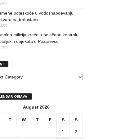
/2026
remene poteškoće u vodosnabdevanju
kvara na trafostanici
/2026
alna milicija kreće u pojačanu kontrolu
iteljskih objekata u Požarevcu
/2026
NI
I
LENDAR OBJAVA
August 2026
T
W
T
F
S
S
1
2