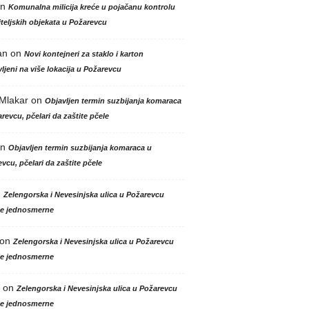
n
Komunalna milicija kreće u pojačanu kontrolu
teljskih objekata u Požarevcu
an
on
Novi kontejneri za staklo i karton
ljeni na više lokacija u Požarevcu
 Mlakar
on
Objavljen termin suzbijanja komaraca
revcu, pčelari da zaštite pčele
n
Objavljen termin suzbijanja komaraca u
vcu, pčelari da zaštite pčele
n
Zelengorska i Nevesinjska ulica u Požarevcu
le jednosmerne
on
Zelengorska i Nevesinjska ulica u Požarevcu
le jednosmerne
on
Zelengorska i Nevesinjska ulica u Požarevcu
le jednosmerne