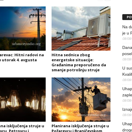
PO
Na da
je u 
08/08
Danas
pose
arevac: Hitni radovi na
Hitna sednica zbog
08/08
u utorak 4. avgusta
energetske situacije:
Građanima preporučeno da
U sus
smanje potrošnju struje
Kvali
08/08
Uhap
zaple
08/08
Iznaj
08/08
Uhapš
na isključenja struje u
Planirana isključenja struje u
drog
vcu, Petrovcu i
Požarevcu i Braničevskom