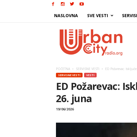
NASLOVNA
SVE VESTI
SERVIS
Urban
City
POČETNA
SERVISNE VESTI
ED Požarevac: Isključe
SERVISNE VESTI
VESTI
ED Požarevac: Iskl
26. juna
19/06/2026