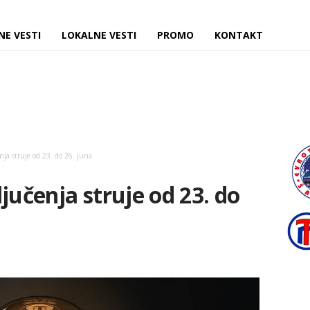
NE VESTI
LOKALNE VESTI
PROMO
KONTAKT
nja struje od 23. do 26. juna
jučenja struje od 23. do