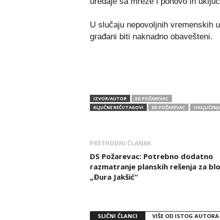
uređaje sa mreže i ponovo ih uklju
U slučaju nepovoljnih vremenskih u
građani biti naknadno obavešteni.
IZVOR/AUTOR
ED POŽAREVAC
KLJUČNE REČI/TAGOVI
ED POŽAREVAC
ISKLJUČENJ
PRETHODNI ČLANAK
DS Požarevac: Potrebno dodatno
razmatranje planskih rešenja za bl
„Đura Jakšić“
SLIČNI ČLANCI
VIŠE OD ISTOG AUTORA