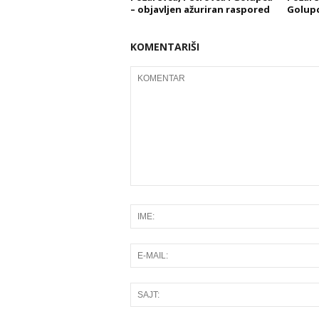
– objavljen ažuriran raspored
Golupcu
KOMENTARIŠI