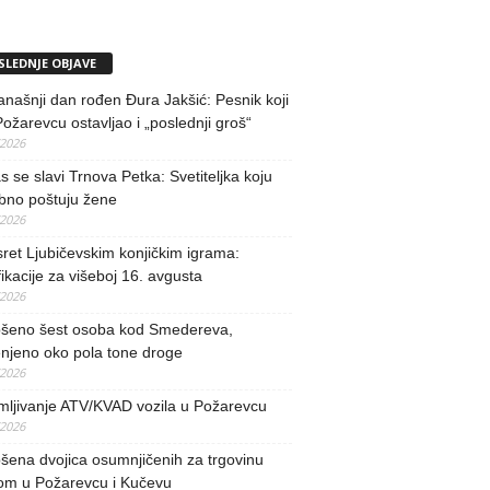
SLEDNJE OBJAVE
našnji dan rođen Đura Jakšić: Pesnik koji
Požarevcu ostavljao i „poslednji groš“
/2026
 se slavi Trnova Petka: Svetiteljka koju
bno poštuju žene
/2026
ret Ljubičevskim konjičkim igrama:
fikacije za višeboj 16. avgusta
/2026
šeno šest osoba kod Smedereva,
njeno oko pola tone droge
/2026
mljivanje ATV/KVAD vozila u Požarevcu
/2026
ena dvojica osumnjičenih za trgovinu
om u Požarevcu i Kučevu