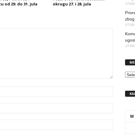
 od 29. do 31. jula
okrugu 27. i 28. jula
07/08
Priv
zbog 
07/08
Komun
ugost
07/08
ME
MEN
KA
M