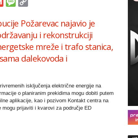
s
tsApp
iber
Gmail
Message
Copy
Link
ucije Požarevac najavio je
ržavanju i rekonstrukciji
nergetske mreže i trafo stanica,
rasama dalekovoda i
.
ivremenih isključenja električne energije na
ormacije o planiranim prekidima mogu dobiti putem
bilne aplikacije, kao i pozivom Kontakt centra na
e mogu prijaviti i kvarovi za područje ED