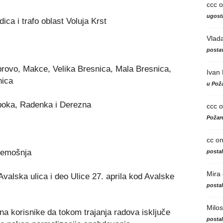
ccc
o
ugosti
ca i trafo oblast Voluja Krst
Vlad
postav
rovo, Makce, Velika Bresnica, Mala Bresnica,
Ivan
nica
u Poža
boka, Radenka i Derezna
ccc
o
Požare
cc
o
remošnja
posta
Mira
valska ulica i deo Ulice 27. aprila kod Avalske
posta
Milos
u na korisnike da tokom trajanja radova isključe
posta