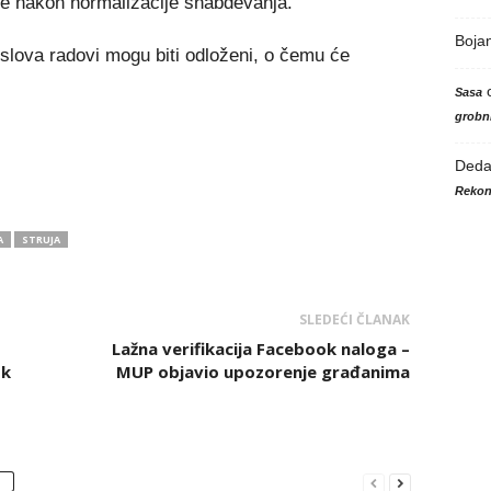
če nakon normalizacije snabdevanja.
Boja
slova radovi mogu biti odloženi, o čemu će
Sasa
grobni
Ded
Rekon
A
STRUJA
SLEDEĆI ČLANAK
Lažna verifikacija Facebook naloga –
ok
MUP objavio upozorenje građanima