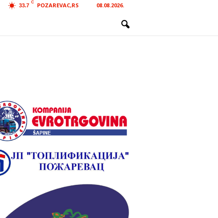
C
POZAREVAC,RS
08.08.2026.
33.7