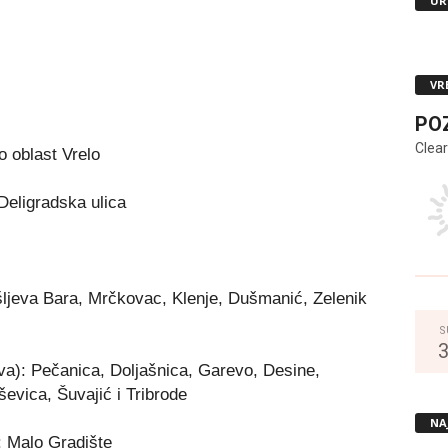
UR
VR
PO
Clear
o oblast Vrelo
Deligradska ulica
ljeva Bara, Mrčkovac, Klenje, Dušmanić, Zelenik
S
va): Pečanica, Doljašnica, Garevo, Desine,
evica, Šuvajić i Tribrode
NA
: Malo Gradište