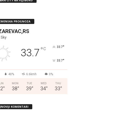
BAN CITY NA FEJSBUKU
EMENSKA PROGNOZA
ZAREVAC,RS
 Sky
°
33.7
°
C
33.7
°
33.7
40%
6.6kmh
0%
UN
MON
TUE
WED
THU
32
°
38
°
39
°
34
°
33
°
JNOVIJI KOMENTARI