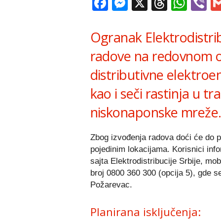
Facebook
Messenger
X
Thread
Wha
V
Ogranak Elektrodistrib
radove na redovnom od
distributivne elektroe
kao i seči rastinja u t
niskonaponske mreže
Zbog izvođenja radova doći će do pr
pojedinim lokacijama. Korisnici inf
sajta Elektrodistribucije Srbije, mo
broj 0800 360 300 (opcija 5), gde s
Požarevac.
Planirana isključenja: